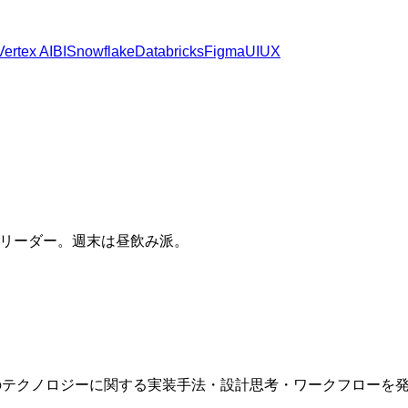
Vertex AI
BI
Snowflake
Databricks
Figma
UI
UX
​ ‍​​ ‌‌​ ‌​‌‍‌‍​ ​ ​ ‌​​ ‌‍​ ​‍‌‍​‌‌‍​ ‌‍​‍‌‍​‍​‍‌‍‌ ‌​‌ ‍‌‌ ​​‌‍‌‌​ ‌‌‍​‌‌ ‌‌‌ ‌​‌‍‍​‌‍ ‌ ​‍​‍‌‍‌ ​​‌‍​‌‌ ‌​‌‍‍​​ ‌‌ ​​‌ ​‍‌‍ ‌‍‌‍‌‍‍‌‌‍ ​‌‍‌‌​‍‌‌​ ‌‌‌​​‍‌‌ ‌‍‍ ‌‍‌‌‌ ‍‌​‍‌‌​ ​ ‌​‌​​‍‌‌​ ​ ‌​‌​​‍‌‌​ ​‍​ ​‍​ ‌​​ ​​​ ‌‍‌‍​‌​ ​​‌‍‌​​ ‌ ​ ‌​‌‍‌​​ ​‌‌‍​‍‌‍​‍​‍‌‌​ ​‍​ ​‍​‍‌‌​ ‌‌‌​‌​​‍ ‍‌‍​ ‌‍‍​‌‍‍‌‌‍ ​‌‍‌​‌ ​‍‌‍‌‌‌‍ ‍​‍‌‌​ ‌‌‌​​‍‌‌ ‌‍‍ ‌‍‌‌‌ ‍‌​‍‌‌​ ​ ‌​‌​​‍‌‌​ ​ ‌​‌​​‍‌‌​ ​‍​ ​‍​ ‍‌‌‍‌‍‌‍​ ​ ‍‌​ ​​​ ​ ​ ‌​​ ‍​​ ‌ ​ ‌‌‌‍​ ​ ‌‍​‍‌‌​ ​‍​ ​‍​‍‌‌​ ‌‌‌​‌​​‍ ‍‌ ‌​‌‍‌‌‌ ‍​‌ ‌​​‍‌‍‌ ​​‌‍‌‌‌ ​‍‌ ​ ‌ ​​‌‍‌‌‌‍​ ‌ ‌​‌‍‍‌‌ ‌‍‌‍‌‌​ ‌‌ ​​‌ ‌‌‌‍​‍‌‍ ​‌‍‍‌‌ ​ ‌‍‍​‌‍‌‌‌‍‌​​‍​‍‌ ‌
新のテクノロジーに関する実装手法・設計思考・ワークフローを