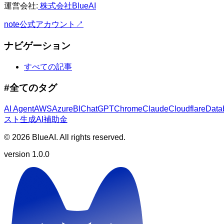
運営会社:
株式会社BlueAI
note公式アカウント
↗
ナビゲーション
すべての記事
#全てのタグ
AI Agent​​​​‌ ‍ ​‍​‍‌‍ ‌ ​‍‌‍‍‌‌‍‌ ‌‍‍‌‌‍ ‍​‍​‍​ ‍‍​‍​‍‌ ​ ‌‍​‌‌‍ ‍‌‍‍‌‌ ‌​‌ ‍‌​‍ ‍‌‍‍‌‌‍ ​‍​‍​‍ ​​‍​‍‌‍‍​‌ ​‍‌‍‌‌‌‍‌‍​‍​‍​ ‍‍​‍​‍‌‍‍​‌ ‌​‌ ‌​‌ ​​​ ‍‍​‍ ​‍ ‌‍ ​‌‍ ‌‍​ ‌‍​‌‌‍ ​‌‍‍​‌‍ ‌ ​ ‌ ‌​​ ‍‍​ ​ ​ ​ ​ ​ ​ ​ ​‍ ‌‍‍‌‌‍ ‍‌ ‌​‌‍‌‌‌‍ ‍‌ ‌​​‍ ‌‍‌‌‌‍‌​‌‍‍‌‌ ‌​​‍ ‌‍ ‌‌‍ ‌‍‌​‌‍‌‌​ ‌‌ ​​‌ ​‍‌‍‌‌‌ ​ ‌‍‌‌‌‍ ‍‌ ‌​‌‍​‌‌ ‌​‌‍‍‌‌‍ ‌‍ ‍​ ‍ ‌‍‍‌‌‍‌​​ ‌‌‍​‌​ ‍​​ ‌‍​ ‌‍​ ​​​ ‌​​ ‍‌​ ‌ ​‍ ‌​ ​​‌‍‌​​ ‍‌​ ​‍​‍ ‌​ ‌​​ ​‌​ ​‌​ ​​​‍ ‌‌‍​‌‌‍‌‍​ ‌​‌‍​‌​‍ ‌​ ‍‌​ ‍​​ ‍‌​ ‌‌​ ​​​ ‍​​ ‍‌‌‍​‌​ ​​​ ​ ​ ‍​‌‍​‌​ ‍ ‌ ‌​‌ ‍‌‌ ​​‌‍‌‌​ ‌‌ ‌​‌‍​‌‌‍‌ ​ ‍ ‌ ​​‌‍​‌‌ ‌​‌‍‍​​ ‌‌ ‌​‌‍‍‌‌ ‌​‌‍ ​‌‍‌‌​ ‌‍​‍‌‍​‌‌ ​ ‌‍‌‌‌‌‌‌‌ ​‍‌‍ ​​ ‌‌‍‍​‌ ‌​‌ ‌​‌ ​​​‍‌‌​ ​ ‌​​‌​‍‌‌​ ​‍‌​‌‍​‍‌‌​ ​‍‌​‌‍‌‍ ​‌‍ ‌‍​ ‌‍​‌‌‍ ​‌‍‍​‌‍ ‌ ​ ‌ ‌​​‍‌‌​ ​ ‌​​‌​ ​ ​ ​ ​ ​ ​ ​ ​‍‌‍‌‍‍‌‌‍‌​​ ‌‌‍​‌​ ‍​​ ‌‍​ ‌‍​ ​​​ ‌​​ ‍‌​ ‌ ​‍ ‌​ ​​‌‍‌​​ ‍‌​ ​‍​‍ ‌​ ‌​​ ​‌​ ​‌​ ​​​‍ ‌‌‍​‌‌‍‌‍​ ‌​‌‍​‌​‍ ‌​ ‍‌​ ‍​​ ‍‌​ ‌‌​ ​​​ ‍​​ ‍‌‌‍​‌​ ​​​ ​ ​ ‍​‌‍​‌​‍‌‍‌ ‌​‌ ‍‌‌ ​​‌‍‌‌​ ‌‌ ‌​‌‍​‌‌‍‌ ​‍‌‍‌ ​​‌‍​‌‌ ‌​‌‍‍​​ ‌‌ ‌​‌‍‍‌‌ ‌​‌‍ ​‌‍‌‌​‍‌‍‌ ​​‌‍‌‌‌ ​‍‌ ​ ‌ ​​‌‍‌‌‌‍​ ‌ ‌​‌‍‍‌‌ ‌‍‌‍‌‌​ ‌‌ ​​‌ ‌‌‌‍​‍‌‍ ​‌‍‍‌‌ ​ ‌‍‍​‌‍‌‌‌‍‌​​‍​‍‌ ‌
AWS​​​​‌ ‍ ​‍​‍‌‍ ‌ ​‍‌‍‍‌‌‍‌ ‌‍‍‌‌‍ ‍​‍​‍​ ‍‍​‍​‍‌ ​ ‌‍​‌‌‍ ‍‌‍‍‌‌ ‌​‌ ‍‌​‍ ‍‌‍‍‌‌‍ ​‍​‍​‍ ​​‍​‍‌‍‍​‌ ​‍‌‍‌‌‌‍‌‍​‍​‍​ ‍‍​‍​‍‌‍‍​‌ ‌​‌ ‌​‌ ​​​ ‍‍​‍ ​‍ ‌‍ ​‌‍ ‌‍​ ‌‍​‌‌‍ ​‌‍‍​‌‍ ‌ ​ ‌ ‌​​ ‍‍​ ​ ​ ​ ​ ​ ​ ​ ​‍ ‌‍‍‌‌‍ ‍‌ ‌​‌‍‌‌‌‍ ‍‌ ‌​​‍ ‌‍‌‌‌‍‌​‌‍‍‌‌ ‌​​‍ ‌‍ ‌‌‍ ‌‍‌​‌‍‌‌​ ‌‌ ​​‌ ​‍‌‍‌‌‌ ​ ‌‍‌‌‌‍ ‍‌ ‌​‌‍​‌‌ ‌​‌‍‍‌‌‍ ‌‍ ‍​ ‍ ‌‍‍‌‌‍‌​​ ‌‌​​‌‌​‍​‌ ‌ ‌‍ ‌​‍ ​ ​‌‌‌‌‌​ ‌‌​ ‍‌‌‍​ ‌ ​ ‌​‌​‌ ‌‍‌​ ‌‌ ​‌​ ​‌‌‍‍ ‌ ‍‌‌​​‍‌‍‌‍‌‌‍‍‌​ ​ ‍ ‌ ‌​‌ ‍‌‌ ​​‌‍‌‌​ ‌‌ ‌​‌‍​‌‌‍‌ ​ ‍ ‌ ​​‌‍​‌‌ ‌​‌‍‍​​ ‌‌ ‌​‌‍‍‌‌ ‌​‌‍ ​‌‍‌‌​ ‌‍​‍‌‍​‌‌ ​ ‌‍‌‌‌‌‌‌‌ ​‍‌‍ ​​ ‌‌‍‍​‌ ‌​‌ ‌​‌ ​​​‍‌‌​ ​ ‌​​‌​‍‌‌​ ​‍‌​‌‍​‍‌‌​ ​‍‌​‌‍‌‍ ​‌‍ ‌‍​ ‌‍​‌‌‍ ​‌‍‍​‌‍ ‌ ​ ‌ ‌​​‍‌‌​ ​ ‌​​‌​ ​ ​ ​ ​ ​ ​ ​ ​‍‌‍‌‍‍‌‌‍‌​​ ‌‌​​‌‌​‍​‌ ‌ ‌‍ ‌​‍ ​ ​‌‌‌‌‌​ ‌‌​ ‍‌‌‍​ ‌ ​ ‌​‌​‌ ‌‍‌​ ‌‌ ​‌​ ​‌‌‍‍ ‌ ‍‌‌​​‍‌‍‌‍‌‌‍‍‌​ ​‍‌‍‌ ‌​‌ ‍‌‌ ​​‌‍‌‌​ ‌‌ ‌​‌‍​‌‌‍‌ ​‍‌‍‌ ​​‌‍​‌‌ ‌​‌‍‍​​ ‌‌ ‌​‌‍‍‌‌ ‌​‌‍ ​‌‍‌‌​‍‌‍‌ ​​‌‍‌‌‌ ​‍‌ ​ ‌ ​​‌‍‌‌‌‍​ ‌ ‌​‌‍‍‌‌ ‌‍‌‍‌‌​ ‌‌ ​​‌ ‌‌‌‍​‍‌‍ ​‌‍‍‌‌ ​ ‌‍‍​‌‍‌‌‌‍‌​​‍​‍‌ ‌
Azure​​​​‌ ‍ ​‍​‍‌‍ ‌ ​‍‌‍‍‌‌‍‌ ‌‍‍‌‌‍ ‍​‍​‍​ ‍‍​‍​‍‌ ​ ‌‍​‌‌‍ ‍‌‍‍‌‌ ‌​‌ ‍‌​‍ ‍‌‍‍‌‌‍ ​‍​‍​‍ ​​‍​‍‌‍‍​‌ ​‍‌‍‌‌‌‍‌‍​‍​‍​ ‍‍​‍​‍‌‍‍​‌ ‌​‌ ‌​‌ ​​​ ‍‍​‍ ​‍ ‌‍ ​‌‍ ‌‍​ ‌‍​‌‌‍ ​‌‍‍​‌‍ ‌ ​ ‌ ‌​​ ‍‍​ ​ ​ ​ ​ ​ ​ ​ ​‍ ‌‍‍‌‌‍ ‍‌ ‌​‌‍‌‌‌‍ ‍‌ ‌​​‍ ‌‍‌‌‌‍‌​‌‍‍‌‌ ‌​​‍ ‌‍ ‌‌‍ ‌‍‌​‌‍‌‌​ ‌‌ ​​‌ ​‍‌‍‌‌‌ ​ ‌‍‌‌‌‍ ‍‌ ‌​‌‍​‌‌ ‌​‌‍‍‌‌‍ ‌‍ ‍​ ‍ ‌‍‍‌‌‍‌​​ ‌‌ ‍​‌‌​‌‌‌​‌​ ​‍‌ ‌‍​ ‍​​ ​‌‌‌‌‌‌‍ ‍‌‍​‍‌ ‌ ​ ​‌‌​‍‍‌​‌‌‌ ​‍​ ‌ ‌‌​​​ ​ ‌ ‌ ‌ ‍‍‌​‍ ‌ ​‍​ ‍ ‌ ‌​‌ ‍‌‌ ​​‌‍‌‌​ ‌‌ ‌​‌‍​‌‌‍‌ ​ ‍ ‌ ​​‌‍​‌‌ ‌​‌‍‍​​ ‌‌ ‌​‌‍‍‌‌ ‌​‌‍ ​‌‍‌‌​ ‌‍​‍‌‍​‌‌ ​ ‌‍‌‌‌‌‌‌‌ ​‍‌‍ ​​ ‌‌‍‍​‌ ‌​‌ ‌​‌ ​​​‍‌‌​ ​ ‌​​‌​‍‌‌​ ​‍‌​‌‍​‍‌‌​ ​‍‌​‌‍‌‍ ​‌‍ ‌‍​ ‌‍​‌‌‍ ​‌‍‍​‌‍ ‌ ​ ‌ ‌​​‍‌‌​ ​ ‌​​‌​ ​ ​ ​ ​ ​ ​ ​ ​‍‌‍‌‍‍‌‌‍‌​​ ‌‌ ‍​‌‌​‌‌‌​‌​ ​‍‌ ‌‍​ ‍​​ ​‌‌‌‌‌‌‍ ‍‌‍​‍‌ ‌ ​ ​‌‌​‍‍‌​‌‌‌ ​‍​ ‌ ‌‌​​​ ​ ‌ ‌ ‌ ‍‍‌​‍ ‌ ​‍​‍‌‍‌ ‌​‌ ‍‌‌ ​​‌‍‌‌​ ‌‌ ‌​‌‍​‌‌‍‌ ​‍‌‍‌ ​​‌‍​‌‌ ‌​‌‍‍​​ ‌‌ ‌​‌‍‍‌‌ ‌​‌‍ ​‌‍‌‌​‍‌‍‌ ​​‌‍‌‌‌ ​‍‌ ​ ‌ ​​‌‍‌‌‌‍​ ‌ ‌​‌‍‍‌‌ ‌‍‌‍‌‌​ ‌‌ ​​‌ ‌‌‌‍​‍‌‍ ​‌‍‍‌‌ ​ ‌‍‍​‌‍‌‌‌‍‌​​‍​‍‌ ‌
BI​​​​‌ ‍ ​‍​‍‌‍ ‌ ​‍‌‍‍‌‌‍‌ ‌‍‍‌‌‍ ‍​‍​‍​ ‍‍​‍​‍‌ ​ ‌‍​‌‌‍ ‍‌‍‍‌‌ ‌​‌ ‍‌​‍ ‍‌‍‍‌‌‍ ​‍​‍​‍ ​​‍​‍‌‍‍​‌ ​‍‌‍‌‌‌‍‌‍​‍​‍​ ‍‍​‍​‍‌‍‍​‌ ‌​‌ ‌​‌ ​​​ ‍‍​‍ ​‍ ‌‍ ​‌‍ ‌‍​ ‌‍​‌‌‍ ​‌‍‍​‌‍ ‌ ​ ‌ ‌​​ ‍‍​ ​ ​ ​ ​ ​ ​ ​ ​‍ ‌‍‍‌‌‍ ‍‌ ‌​‌‍‌‌‌‍ ‍‌ ‌​​‍ ‌‍‌‌‌‍‌​‌‍‍‌‌ ‌​​‍ ‌‍ ‌‌‍ ‌‍‌​‌‍‌‌​ ‌‌ ​​‌ ​‍‌‍‌‌‌ ​ ‌‍‌‌‌‍ ‍‌ ‌​‌‍​‌‌ ‌​‌‍‍‌‌‍ ‌‍ ‍​ ‍ ‌‍‍‌‌‍‌​​ ‌‌‍‌​‌ ‌‍‌‌‍​‌‍​‌‌​ ​‌‍‌‍​ ​ ‌‌‍‌​ ‍‌​ ​‌​ ‍‌‌‍ ​‌​​‍‌​ ​‌‍‌ ‌​‍‌‌​​ ‌​ ​‌​ ​‌ ​ ‌ ‌‌​ ‌‍​ ‍ ‌ ‌​‌ ‍‌‌ ​​‌‍‌‌​ ‌‌ ‌​‌‍​‌‌‍‌ ​ ‍ ‌ ​​‌‍​‌‌ ‌​‌‍‍​​ ‌‌ ‌​‌‍‍‌‌ ‌​‌‍ ​‌‍‌‌​ ‌‍​‍‌‍​‌‌ ​ ‌‍‌‌‌‌‌‌‌ ​‍‌‍ ​​ ‌‌‍‍​‌ ‌​‌ ‌​‌ ​​​‍‌‌​ ​ ‌​​‌​‍‌‌​ ​‍‌​‌‍​‍‌‌​ ​‍‌​‌‍‌‍ ​‌‍ ‌‍​ ‌‍​‌‌‍ ​‌‍‍​‌‍ ‌ ​ ‌ ‌​​‍‌‌​ ​ ‌​​‌​ ​ ​ ​ ​ ​ ​ ​ ​‍‌‍‌‍‍‌‌‍‌​​ ‌‌‍‌​‌ ‌‍‌‌‍​‌‍​‌‌​ ​‌‍‌‍​ ​ ‌‌‍‌​ ‍‌​ ​‌​ ‍‌‌‍ ​‌​​‍‌​ ​‌‍‌ ‌​‍‌‌​​ ‌​ ​‌​ ​‌ ​ ‌ ‌‌​ ‌‍​‍‌‍‌ ‌​‌ ‍‌‌ ​​‌‍‌‌​ ‌‌ ‌​‌‍​‌‌‍‌ ​‍‌‍‌ ​​‌‍​‌‌ ‌​‌‍‍​​ ‌‌ ‌​‌‍‍‌‌ ‌​‌‍ ​‌‍‌‌​‍‌‍‌ ​​‌‍‌‌‌ ​‍‌ ​ ‌ ​​‌‍‌‌‌‍​ ‌ ‌​‌‍‍‌‌ ‌‍‌‍‌‌​ ‌‌ ​​‌ ‌‌‌‍​‍‌‍ ​‌‍‍‌‌ ​ ‌‍‍​‌‍‌‌‌‍‌​​‍​‍‌ ‌
ChatGPT​​​​‌ ‍ ​‍​‍‌‍ ‌ ​‍‌‍‍‌‌‍‌ ‌‍‍‌‌‍ ‍​‍​‍​ ‍‍​‍​‍‌ ​ ‌‍​‌‌‍ ‍‌‍‍‌‌ ‌​‌ ‍‌​‍ ‍‌‍‍‌‌‍ ​‍​‍​‍ ​​‍​‍‌‍‍​‌ ​‍‌‍‌‌‌‍‌‍​‍​‍​ ‍‍​‍​‍‌‍‍​‌ ‌​‌ ‌​‌ ​​​ ‍‍​‍ ​‍ ‌‍ ​‌‍ ‌‍​ ‌‍​‌‌‍ ​‌‍‍​‌‍ ‌ ​ ‌ ‌​​ ‍‍​ ​ ​ ​ ​ ​ ​ ​ ​‍ ‌‍‍‌‌‍ ‍‌ ‌​‌‍‌‌‌‍ ‍‌ ‌​​‍ ‌‍‌‌‌‍‌​‌‍‍‌‌ ‌​​‍ ‌‍ ‌‌‍ ‌‍‌​‌‍‌‌​ ‌‌ ​​‌ ​‍‌‍‌‌‌ ​ ‌‍‌‌‌‍ ‍‌ ‌​‌‍​‌‌ ‌​‌‍‍‌‌‍ ‌‍ ‍​ ‍ ‌‍‍‌‌‍‌​​ ‌​ ‌‌​ ​​‌‍​‌​ ​‍‌‍​‍​ ‌‍‌‍‌‌‌‍​‌​‍ ‌​ ‌‌​ ‌‌​ ‌​​ ​​​‍ ‌​ ‌​​ ​‌‌‍​ ‌‍‌​​‍ ‌‌‍​‌‌‍‌‍​ ‌‌​ ‍‌​‍ ‌‌‍​‌‌‍​‌​ ‍​​ ‍​​ ​ ​ ‌ ‌‍​‌​ ​ ​ ‌ ​ ‌​​ ‍​​ ‌‌​ ‍ ‌ ‌​‌ ‍‌‌ ​​‌‍‌‌​ ‌‌ ‌​‌‍​‌‌‍‌ ​ ‍ ‌ ​​‌‍​‌‌ ‌​‌‍‍​​ ‌‌ ‌​‌‍‍‌‌ ‌​‌‍ ​‌‍‌‌​ ‌‍​‍‌‍​‌‌ ​ ‌‍‌‌‌‌‌‌‌ ​‍‌‍ ​​ ‌‌‍‍​‌ ‌​‌ ‌​‌ ​​​‍‌‌​ ​ ‌​​‌​‍‌‌​ ​‍‌​‌‍​‍‌‌​ ​‍‌​‌‍‌‍ ​‌‍ ‌‍​ ‌‍​‌‌‍ ​‌‍‍​‌‍ ‌ ​ ‌ ‌​​‍‌‌​ ​ ‌​​‌​ ​ ​ ​ ​ ​ ​ ​ ​‍‌‍‌‍‍‌‌‍‌​​ ‌​ ‌‌​ ​​‌‍​‌​ ​‍‌‍​‍​ ‌‍‌‍‌‌‌‍​‌​‍ ‌​ ‌‌​ ‌‌​ ‌​​ ​​​‍ ‌​ ‌​​ ​‌‌‍​ ‌‍‌​​‍ ‌‌‍​‌‌‍‌‍​ ‌‌​ ‍‌​‍ ‌‌‍​‌‌‍​‌​ ‍​​ ‍​​ ​ ​ ‌ ‌‍​‌​ ​ ​ ‌ ​ ‌​​ ‍​​ ‌‌​‍‌‍‌ ‌​‌ ‍‌‌ ​​‌‍‌‌​ ‌‌ ‌​‌‍​‌‌‍‌ ​‍‌‍‌ ​​‌‍​‌‌ ‌​‌‍‍​​ ‌‌ ‌​‌‍‍‌‌ ‌​‌‍ ​‌‍‌‌​‍‌‍‌ ​​‌‍‌‌‌ ​‍‌ ​ ‌ ​​‌‍‌‌‌‍​ ‌ ‌​‌‍‍‌‌ ‌‍‌‍‌‌​ ‌‌ ​​‌ ‌‌‌‍​‍‌‍ ​‌‍‍‌‌ ​ ‌‍‍​‌‍‌‌‌‍‌​​‍​‍‌ ‌
Chrome​​​​‌ ‍ ​‍​‍‌‍ ‌ ​‍‌‍‍‌‌‍‌ ‌‍‍‌‌‍ ‍​‍​‍​ ‍‍​‍​‍‌ ​ ‌‍​‌‌‍ ‍‌‍‍‌‌ ‌​‌ ‍‌​‍ ‍‌‍‍‌‌‍ ​‍​‍​‍ ​​‍​‍‌‍‍​‌ ​‍‌‍‌‌‌‍‌‍​‍​‍​ ‍‍​‍​‍‌‍‍​‌ ‌​‌ ‌​‌ ​​​ ‍‍​‍ ​‍ ‌‍ ​‌‍ ‌‍​ ‌‍​‌‌‍ ​‌‍‍​‌‍ ‌ ​ ‌ ‌​​ ‍‍​ ​ ​ ​ ​ ​ ​ ​ ​‍ ‌‍‍‌‌‍ ‍‌ ‌​‌‍‌‌‌‍ ‍‌ ‌​​‍ ‌‍‌‌‌‍‌​‌‍‍‌‌ ‌​​‍ ‌‍ ‌‌‍ ‌‍‌​‌‍‌‌​ ‌‌ ​​‌ ​‍‌‍‌‌‌ ​ ‌‍‌‌‌‍ ‍‌ ‌​‌‍​‌‌ ‌​‌‍‍‌‌‍ ‌‍ ‍​ ‍ ‌‍‍‌‌‍‌​​ ‌​ ‌‍​ ‌‌‌‍​ ‌‍​‌‌‍‌‌‌‍‌​‌‍​ ​ ​‍​‍ ‌​ ‌​‌‍​ ‌‍‌‍​ ​‍​‍ ‌​ ‌​​ ‍‌​ ‌​​ ‌​​‍ ‌‌‍​‌​ ‌‍‌‍‌​​ ‌‌​‍ ‌‌‍‌‌​ ​​​ ​ ​ ‍‌​ ​‌‌‍‌‌‌‍‌​​ ​​​ ‍‌​ ‌‌​ ‍​​ ​‍​ ‍ ‌ ‌​‌ ‍‌‌ ​​‌‍‌‌​ ‌‌ ‌​‌‍​‌‌‍‌ ​ ‍ ‌ ​​‌‍​‌‌ ‌​‌‍‍​​ ‌‌ ‌​‌‍‍‌‌ ‌​‌‍ ​‌‍‌‌​ ‌‍​‍‌‍​‌‌ ​ ‌‍‌‌‌‌‌‌‌ ​‍‌‍ ​​ ‌‌‍‍​‌ ‌​‌ ‌​‌ ​​​‍‌‌​ ​ ‌​​‌​‍‌‌​ ​‍‌​‌‍​‍‌‌​ ​‍‌​‌‍‌‍ ​‌‍ ‌‍​ ‌‍​‌‌‍ ​‌‍‍​‌‍ ‌ ​ ‌ ‌​​‍‌‌​ ​ ‌​​‌​ ​ ​ ​ ​ ​ ​ ​ ​‍‌‍‌‍‍‌‌‍‌​​ ‌​ ‌‍​ ‌‌‌‍​ ‌‍​‌‌‍‌‌‌‍‌​‌‍​ ​ ​‍​‍ ‌​ ‌​‌‍​ ‌‍‌‍​ ​‍​‍ ‌​ ‌​​ ‍‌​ ‌​​ ‌​​‍ ‌‌‍​‌​ ‌‍‌‍‌​​ ‌‌​‍ ‌‌‍‌‌​ ​​​ ​ ​ ‍‌​ ​‌‌‍‌‌‌‍‌​​ ​​​ ‍‌​ ‌‌​ ‍​​ ​‍​‍‌‍‌ ‌​‌ ‍‌‌ ​​‌‍‌‌​ ‌‌ ‌​‌‍​‌‌‍‌ ​‍‌‍‌ ​​‌‍​‌‌ ‌​‌‍‍​​ ‌‌ ‌​‌‍‍‌‌ ‌​‌‍ ​‌‍‌‌​‍‌‍‌ ​​‌‍‌‌‌ ​‍‌ ​ ‌ ​​‌‍‌‌‌‍​ ‌ ‌​‌‍‍‌‌ ‌‍‌‍‌‌​ ‌‌ ​​‌ ‌‌‌‍​‍‌‍ ​‌‍‍‌‌ ​ ‌‍‍​‌‍‌‌‌‍‌​​‍​‍‌ ‌
Claude​​​​‌ ‍ ​‍​‍‌‍ ‌ ​‍‌‍‍‌‌‍‌ ‌‍‍‌‌‍ ‍​‍​‍​ ‍‍​‍​‍‌ ​ ‌‍​‌‌‍ ‍‌‍‍‌‌ ‌​‌ ‍‌​‍ ‍‌‍‍‌‌‍ ​‍​‍​‍ ​​‍​‍‌‍‍​‌ ​‍‌‍‌‌‌‍‌‍​‍​‍​ ‍‍​‍​‍‌‍‍​‌ ‌​‌ ‌​‌ ​​​ ‍‍​‍ ​‍ ‌‍ ​‌‍ ‌‍​ ‌‍​‌‌‍ ​‌‍‍​‌‍ ‌ ​ ‌ ‌​​ ‍‍​ ​ ​ ​ ​ ​ ​ ​ ​‍ ‌‍‍‌‌‍ ‍‌ ‌​‌‍‌‌‌‍ ‍‌ ‌​​‍ ‌‍‌‌‌‍‌​‌‍‍‌‌ ‌​​‍ ‌‍ ‌‌‍ ‌‍‌​‌‍‌‌​ ‌‌ ​​‌ ​‍‌‍‌‌‌ ​ ‌‍‌‌‌‍ ‍‌ ‌​‌‍​‌‌ ‌​‌‍‍‌‌‍ ‌‍ ‍​ ‍ ‌‍‍‌‌‍‌​​ ‌‌‍‌​‌ ‌‍‌‌‍​‌‍​‌‌​ ​‌‍‌‍​ ​ ‌‌‍‌​ ‍‌​ ​‌​ ‍‌‌‍ ​‌​​‍‌​ ​‌‍‌ ‌​‍‌‌​​ ‌​ ​‌​ ​‌ ​ ‌‍ ‌‌​‌‌​ ‍ ‌ ‌​‌ ‍‌‌ ​​‌‍‌‌​ ‌‌ ‌​‌‍​‌‌‍‌ ​ ‍ ‌ ​​‌‍​‌‌ ‌​‌‍‍​​ ‌‌ ‌​‌‍‍‌‌ ‌​‌‍ ​‌‍‌‌​ ‌‍​‍‌‍​‌‌ ​ ‌‍‌‌‌‌‌‌‌ ​‍‌‍ ​​ ‌‌‍‍​‌ ‌​‌ ‌​‌ ​​​‍‌‌​ ​ ‌​​‌​‍‌‌​ ​‍‌​‌‍​‍‌‌​ ​‍‌​‌‍‌‍ ​‌‍ ‌‍​ ‌‍​‌‌‍ ​‌‍‍​‌‍ ‌ ​ ‌ ‌​​‍‌‌​ ​ ‌​​‌​ ​ ​ ​ ​ ​ ​ ​ ​‍‌‍‌‍‍‌‌‍‌​​ ‌‌‍‌​‌ ‌‍‌‌‍​‌‍​‌‌​ ​‌‍‌‍​ ​ ‌‌‍‌​ ‍‌​ ​‌​ ‍‌‌‍ ​‌​​‍‌​ ​‌‍‌ ‌​‍‌‌​​ ‌​ ​‌​ ​‌ ​ ‌‍ ‌‌​‌‌​‍‌‍‌ ‌​‌ ‍‌‌ ​​‌‍‌‌​ ‌‌ ‌​‌‍​‌‌‍‌ ​‍‌‍‌ ​​‌‍​‌‌ ‌​‌‍‍​​ ‌‌ ‌​‌‍‍‌‌ ‌​‌‍ ​‌‍‌‌​‍‌‍‌ ​​‌‍‌‌‌ ​‍‌ ​ ‌ ​​‌‍‌‌‌‍​ ‌ ‌​‌‍‍‌‌ ‌‍‌‍‌‌​ ‌‌ ​​‌ ‌‌‌‍​‍‌‍ ​‌‍‍‌‌ ​ ‌‍‍​‌‍‌‌‌‍‌​​‍​‍‌ ‌
Cloudflare​​​​‌ ‍ ​‍​‍‌‍ ‌ ​‍‌‍‍‌‌‍‌ ‌‍‍‌‌‍ ‍​‍​‍​ ‍‍​‍​‍‌ ​ ‌‍​‌‌‍ ‍‌‍‍‌‌ ‌​‌ ‍‌​‍ ‍‌‍‍‌‌‍ ​‍​‍​‍ ​​‍​‍‌‍‍​‌ ​‍‌‍‌‌‌‍‌‍​‍​‍​ ‍‍​‍​‍‌‍‍​‌ ‌​‌ ‌​‌ ​​​ ‍‍​‍ ​‍ ‌‍ ​‌‍ ‌‍​ ‌‍​‌‌‍ ​‌‍‍​‌‍ ‌ ​ ‌ ‌​​ ‍‍​ ​ ​ ​ ​ ​ ​ ​ ​‍ ‌‍‍‌‌‍ ‍‌ ‌​‌‍‌‌‌‍ ‍‌ ‌​​‍ ‌‍‌‌‌‍‌​‌‍‍‌‌ ‌​​‍ ‌‍ ‌‌‍ ‌‍‌​‌‍‌‌​ ‌‌ ​​‌ ​‍‌‍‌‌‌ ​ ‌‍‌‌‌‍ ‍‌ ‌​‌‍​‌‌ ‌​‌‍‍‌‌‍ ‌‍ ‍​ ‍ ‌‍‍‌‌‍‌​​ ‌‌‍‌‌​ ​​​ ‌ ‌‍‌​‌‍​‌​ ‌‍‌‍‌​​ ​ ​‍ ‌‌‍​‌​ ​ ​ ​​‌‍​ ​‍ ‌​ ‌​‌‍‌‍‌‍‌​​ ‌ ​‍ ‌​ ‍​​ ‌​‌‍​‌‌‍‌‌​‍ ‌‌‍‌​​ ​‍​ ‌​‌‍‌‌‌‍‌‍​ ‌​​ ​‌​ ‌ ‌‍‌​​ ‌‌​ ‍‌​ ‍‌​ ‍ ‌ ‌​‌ ‍‌‌ ​​‌‍‌‌​ ‌‌ ‌​‌‍​‌‌‍‌ ​ ‍ ‌ ​​‌‍​‌‌ ‌​‌‍‍​​ ‌‌ ‌​‌‍‍‌‌ ‌​‌‍ ​‌‍‌‌​ ‌‍​‍‌‍​‌‌ ​ ‌‍‌‌‌‌‌‌‌ ​‍‌‍ ​​ ‌‌‍‍​‌ ‌​‌ ‌​‌ ​​​‍‌‌​ ​ ‌​​‌​‍‌‌​ ​‍‌​‌‍​‍‌‌​ ​‍‌​‌‍‌‍ ​‌‍ ‌‍​ ‌‍​‌‌‍ ​‌‍‍​‌‍ ‌ ​ ‌ ‌​​‍‌‌​ ​ ‌​​‌​ ​ ​ ​ ​ ​ ​ ​ ​‍‌‍‌‍‍‌‌‍‌​​ ‌‌‍‌‌​ ​​​ ‌ ‌‍‌​‌‍​‌​ ‌‍‌‍‌​​ ​ ​‍ ‌‌‍​‌​ ​ ​ ​​‌‍​ ​‍ ‌​ ‌​‌‍‌‍‌‍‌​​ ‌ ​‍ ‌​ ‍​​ ‌​‌‍​‌‌‍‌‌​‍ ‌‌‍‌​​ ​‍​ ‌​‌‍‌‌‌‍‌‍​ ‌​​ ​‌​ ‌ ‌‍‌​​ ‌‌​ ‍‌​ ‍‌​‍‌‍‌ ‌​‌ ‍‌‌ ​​‌‍‌‌​ ‌‌ ‌​‌‍​‌‌‍‌ ​‍‌‍‌ ​​‌‍​‌‌ ‌​‌‍‍​​ ‌‌ ‌​‌‍‍‌‌ ‌​‌‍ ​‌‍‌‌​‍‌‍‌ ​​‌‍‌‌‌ ​‍‌ ​ ‌ ​​‌‍‌‌‌‍​ ‌ ‌​‌‍‍‌‌ ‌‍‌‍‌‌​ ‌‌ ​​‌ ‌‌‌‍​‍‌‍ ​‌‍‍‌‌ ​ ‌‍‍​‌‍‌‌‌‍‌​​‍​‍‌ ‌
Databricks​​​​‌ ‍ ​‍​‍‌‍ ‌ ​‍‌‍‍‌‌‍‌ ‌‍‍‌‌‍ ‍​‍​‍​ ‍‍​‍​‍‌ ​ ‌‍​‌‌‍ ‍‌‍‍‌‌ ‌​‌ ‍‌​‍ ‍‌‍‍‌‌‍ ​‍​‍​‍ ​​‍​‍‌‍‍​‌ ​‍‌‍‌‌‌‍‌‍​‍​‍​ ‍‍​‍​‍‌‍‍​‌ ‌​‌ ‌​‌ ​​​ ‍‍​‍ ​‍ ‌‍ ​‌‍ ‌‍​ ‌‍​‌‌‍ ​‌‍‍​‌‍ ‌ ​ ‌ ‌​​ ‍‍​ ​ ​ ​ ​ ​ ​ ​ ​‍ ‌‍‍‌‌‍ ‍‌ ‌​‌‍‌‌‌‍ ‍‌ ‌​​‍ ‌‍‌‌‌‍‌​‌‍‍‌‌ ‌​​‍ ‌‍ ‌‌‍ ‌‍‌​‌‍‌‌​ ‌‌ ​​‌ ​‍‌‍‌‌‌ ​ ‌‍‌‌‌‍ ‍‌ ‌​‌‍​‌‌ ‌​‌‍‍‌‌‍ ‌‍ ‍​ ‍ ‌‍‍‌‌‍‌​​ ‌‌‍‌​‌ ‌‍‌‌‍​‌‍​‌‌​ ​‌‍‌‍​ ​ ‌‌‍‌​ ‍‌​ ​‌​ ‍‌‌‍ ​‌​​‍‌​ ​‌‍‌ ‌​‍‌‌​​ ‌​ ​‌​ ​‌ ​ ‌ ‍​​ ​ ​ ‍ ‌ ‌​‌ ‍‌‌ ​​‌‍‌‌​ ‌
スト​​​​‌ ‍ ​‍​‍‌‍ ‌ ​‍‌‍‍‌‌‍‌ ‌‍‍‌‌‍ ‍​‍​‍​ ‍‍​‍​‍‌ ​ ‌‍​‌‌‍ ‍‌‍‍‌‌ ‌​‌ ‍‌​‍ ‍‌‍‍‌‌‍ ​‍​‍​‍ ​​‍​‍‌‍‍​‌ ​‍‌‍‌‌‌‍‌‍​‍​‍​ ‍‍​‍​‍‌‍‍​‌ ‌​‌ ‌​‌ ​​​ ‍‍​‍ ​‍ ‌‍ ​‌‍ ‌‍​ ‌‍​‌‌‍ ​‌‍‍​‌‍ ‌ ​ ‌ ‌​​ ‍‍​ ​ ​ ​ ​ ​ ​ ​ ​‍ ‌‍‍‌‌‍ ‍‌ ‌​‌‍‌‌‌‍ ‍‌ ‌​​‍ ‌‍‌‌‌‍‌​‌‍‍‌‌ ‌​​‍ ‌‍ ‌‌‍ ‌‍‌​‌‍‌‌​ ‌‌ ​​‌ ​‍‌‍‌‌‌ ​ ‌‍‌‌‌‍ ‍‌ ‌​‌‍​‌‌ ‌​‌‍‍‌‌‍ ‌‍ ‍​ ‍ ‌‍‍‌‌‍‌​​ ‌‌‍​‌​ ‌‌​ ‌ ​ ​​​ ‌​‌‍‌‌‌‍‌‌‌‍‌‌​‍ ‌​ ​‌​ ‌​​ ​‌‌‍​‌​‍ ‌​ ‌​​ ​‍‌‍​‍‌‍‌​​‍ ‌‌‍​‌‌‍‌‌​ ‌‍​ ‍‌​‍ ‌​ ‍‌‌‍​‌​ ‌‌‌‍‌‌‌‍​ ​ ‌‍​ ‌‌‌‍​‍‌‍​‌​ ​‌​ ‌​​ ​‍​ ‍ ‌ ‌​‌ ‍‌‌ ​​‌‍‌‌​ ‌‌ ‌​‌‍​‌‌‍‌ ​ ‍ ‌ ​​‌‍​‌‌ ‌​‌‍‍​​ ‌‌ ‌​‌‍‍‌‌ ‌​‌‍ ​‌‍‌‌​ ‌‍​‍‌‍​‌‌ ​ ‌‍‌‌‌‌‌‌‌ ​‍‌‍ ​​ ‌‌‍‍​‌ ‌​‌ ‌​‌ ​​​‍‌‌​ ​ ‌​​‌​‍‌‌​ ​‍‌​‌‍​‍‌‌​ ​‍‌​‌‍‌‍ ​‌‍ ‌‍​ ‌‍​‌‌‍ ​‌‍‍​‌‍ ‌ ​ ‌ ‌​​‍‌‌​ ​ ‌​​‌​ ​ ​ ​ ​ ​ ​ ​ ​‍‌‍‌‍‍‌‌‍‌​​ ‌‌‍​‌​ ‌‌​ ‌ ​ ​​​ ‌​‌‍‌‌‌‍‌‌‌‍‌‌​‍ ‌​ ​‌​ ‌​​ ​‌‌‍​‌​‍ ‌​ ‌​​ ​‍‌‍​‍‌‍‌​​‍ ‌‌‍​‌‌‍‌‌​ ‌‍​ ‍‌​‍ ‌​ ‍‌‌‍​‌​ ‌‌‌‍‌‌‌‍​ ​ ‌‍​ ‌‌‌‍​‍‌‍​‌​ ​‌​ ‌​​ ​‍​‍‌‍‌ ‌​‌ ‍‌‌ ​​‌‍‌‌​ ‌‌ ‌​‌‍​‌‌‍‌ ​‍‌‍‌ ​​‌‍​‌‌ ‌​‌‍‍​​ ‌‌ ‌​‌‍‍‌‌ ‌​‌‍ ​‌‍‌‌​‍‌‍‌ ​​‌‍‌‌‌ ​‍‌ ​ ‌ ​​‌‍‌‌‌‍​ ‌ ‌​‌‍‍‌‌ ‌‍‌‍‌‌​ ‌‌ ​​‌ ‌‌‌‍​‍‌‍ ​‌‍‍‌‌ ​ ‌‍‍​‌‍‌‌‌‍‌​​‍​‍‌ ‌
生成AI​​​​‌ ‍ ​‍​‍‌‍ ‌ ​‍‌‍‍‌‌‍‌ ‌‍‍‌‌‍ ‍​‍​‍​ ‍‍​‍​‍‌ ​ ‌‍​‌‌‍ ‍‌‍‍‌‌ ‌​‌ ‍‌​‍ ‍‌‍‍‌‌‍ ​‍​‍​‍ ​​‍​‍‌‍‍​‌ ​‍‌‍‌‌‌‍‌‍​‍​‍​ ‍‍​‍​‍‌‍‍​‌ ‌​‌ ‌​‌ ​​​ ‍‍​‍ ​‍ ‌‍ ​‌‍ ‌‍​ ‌‍​‌‌‍ ​‌‍‍​‌‍ ‌ ​ ‌ ‌​​ ‍‍​ ​ ​ ​ ​ ​ ​ ​ ​‍ ‌‍‍‌‌‍ ‍‌ ‌​‌‍‌‌‌‍ ‍‌ ‌​​‍ ‌‍‌‌‌‍‌​‌‍‍‌‌ ‌​​‍ ‌‍ ‌‌‍ ‌‍‌​‌‍‌‌​ ‌‌ ​​‌ ​‍‌‍‌‌‌ ​ ‌‍‌‌‌‍ ‍‌ ‌​‌‍​‌‌ ‌​‌‍‍‌‌‍ ‌‍ ‍​ ‍ ‌‍‍‌‌‍‌​​ ‌​ ​‍​ ​​‌‍​ ‌‍​‌​ ​‌​ ‍​​ ‍‌‌‍‌​​‍ ‌‌‍‌‍‌‍‌​‌‍‌​​ ‌ ​‍ ‌​ ‌​​ ‍​‌‍‌‍​ ​ ​‍ ‌‌‍​‍​ ‌‌‌‍​ ‌‍​‌​‍ ‌​ ‌​​ ‌‌​ ‌‍​ ‍​​ ‌ ‌‍‌‍​ ‌‌‌‍​ ​ ‍‌‌‍​‍​ ‍​​ ​‌​ ‍ ‌ ‌​‌ ‍‌‌ ​​‌‍‌‌​ ‌‌ ‌​‌‍​‌‌‍‌ ​ ‍ ‌ ​​‌‍​‌‌ ‌​‌‍‍​​ ‌‌ ‌​‌‍‍‌‌ ‌​‌‍ ​‌‍‌‌​ ‌‍​‍‌‍​‌‌ ​ ‌‍‌‌‌‌‌‌‌ ​‍‌‍ ​​ ‌‌‍‍​‌ ‌​‌ ‌​‌ ​​​‍‌‌​ ​ ‌​​‌​‍‌‌​ ​‍‌​‌‍​‍‌‌​ ​‍‌​‌‍‌‍ ​‌‍ ‌‍​ ‌‍​‌‌‍ ​‌‍‍​‌‍ ‌ ​ ‌ ‌​​‍‌‌​ ​ ‌​​‌​ ​ ​ ​ ​ ​ ​ ​ ​‍‌‍‌‍‍‌‌‍‌​​ ‌​ ​‍​ ​​‌‍​ ‌‍​‌​ ​‌​ ‍​​ ‍‌‌‍‌​​‍ ‌‌‍‌‍‌‍‌​‌‍‌​​ ‌ ​‍ ‌​ ‌​​ ‍​‌‍‌‍​ ​ ​‍ ‌‌‍​‍​ ‌‌‌‍​ ‌‍​‌​‍ ‌​ ‌​​ ‌‌​ ‌‍​ ‍​​ ‌ ‌‍‌‍​ ‌‌‌‍​ ​ ‍‌‌‍​‍​ ‍​​ ​‌​‍‌‍‌ ‌​‌ ‍‌‌ ​​‌‍‌‌​ ‌‌ ‌​‌‍​‌‌‍‌ ​‍‌‍‌ ​​‌‍​‌‌ ‌​‌‍‍​​ ‌‌ ‌​‌‍‍‌‌ ‌​‌‍ ​‌‍‌‌​‍‌‍‌ ​​‌‍‌‌‌ ​‍‌ ​ ‌ ​​‌‍‌‌‌‍​ ‌ ‌​‌‍‍‌‌ ‌‍‌‍‌‌​ ‌‌ ​​‌ ‌‌‌‍​‍‌‍ ​‌‍‍‌‌ ​ ‌‍‍​‌‍‌‌‌‍‌​​‍​‍‌ ‌
補助金​​​​‌ ‍ ​‍​‍‌‍ ‌ ​‍‌‍‍‌‌‍‌ ‌‍‍‌‌‍ ‍​‍​‍​ ‍‍​‍​‍‌ ​ ‌‍​‌‌‍ ‍‌‍‍‌‌ ‌​‌ ‍‌​‍ ‍‌‍‍‌‌‍ ​‍​‍​‍ ​​‍​‍‌‍‍​‌ ​‍‌‍‌‌‌‍‌‍​‍​‍​ ‍‍​‍​‍‌‍‍​‌ ‌​‌ ‌​‌ ​​​ ‍‍​‍ ​‍ ‌‍ ​‌‍ ‌‍​ ‌‍​‌‌‍ ​‌‍‍​‌‍ ‌ ​ ‌ ‌​​ ‍‍​ ​ ​ ​ ​ ​ ​ ​ ​‍ ‌‍‍‌‌‍ ‍‌ ‌​‌‍‌‌‌‍ ‍‌ ‌​​‍ ‌‍‌‌‌‍‌​‌‍‍‌‌ ‌​​‍ ‌‍ ‌‌‍ ‌‍‌​‌‍‌‌​ ‌‌ ​​‌ ​‍‌‍‌‌‌ ​ ‌‍‌‌‌‍ ‍‌ ‌​‌‍​‌‌ ‌​‌‍‍‌‌‍ ‌‍ ‍​ ‍ ‌‍‍‌‌‍‌​​ ‌‌‍​‍​ ‌‌‌‍‌‌​ ​‌‌‍​ ​ ‍‌‌‍‌‌​ ‌‌​‍ ‌‌‍‌‍​ ‍​​ ​ ‌‍‌‌​‍ ‌​ ‌​​ ‌​​ ​​​ ‍‌​‍ ‌‌‍​‌‌‍​ ​ ​​​ ‍​​‍ ‌​ ​ ​ ‌ ​ ‍‌​ ​‍​ ​​​ ​ ​ ​‍​ ‌​‌‍​‍‌‍‌‌‌‍‌‌‌‍‌‍​ ‍ ‌ ‌​‌ ‍‌‌ ​​‌‍‌‌​ ‌‌ ‌​‌‍​‌‌‍‌ ​ ‍ ‌ ​​‌‍​‌‌ ‌​‌‍‍​​ ‌‌ ‌​‌‍‍‌‌ ‌​‌‍ ​‌‍‌‌​ ‌‍​‍‌‍​‌‌ ​ ‌‍‌‌‌‌‌‌‌ ​‍‌‍ ​​ ‌‌‍‍​‌ ‌​‌ ‌​‌ ​​​‍‌‌​ ​ ‌​​‌​‍‌‌​ ​‍‌​‌‍​‍‌‌​ ​‍‌​‌‍‌‍ ​‌‍ ‌‍​ ‌‍​‌‌‍ ​‌‍‍​‌‍ ‌ ​ ‌ ‌​​‍‌‌​ ​ ‌​​‌​ ​ ​ ​ ​ ​ ​ ​ ​‍‌‍‌‍‍‌‌‍‌​​ ‌‌‍​‍​ ‌‌‌‍‌‌​ ​‌‌‍​ ​ ‍‌‌‍‌‌​ ‌‌​‍ ‌‌‍‌‍​ ‍​​ ​ ‌‍‌‌​‍ ‌​ ‌​​ ‌​​ ​​​ ‍‌​‍ ‌‌‍​‌‌‍​ ​ ​​​ ‍​​‍ ‌​ ​ ​ ‌ ​ ‍‌​ ​‍​ ​​​ ​ ​ ​‍​ ‌​‌‍​‍‌‍‌‌‌‍‌‌‌‍‌‍​‍‌‍‌ ‌​‌ ‍‌‌ ​​‌‍‌‌​ ‌‌ ‌​‌‍​‌‌‍‌ ​‍‌‍‌ ​​‌‍​‌‌ ‌​‌‍‍​​ ‌‌ ‌​‌‍‍‌‌ ‌​‌‍ ​‌‍‌‌​‍‌‍‌ ​​‌‍‌‌‌ ​‍‌ ​ ‌ ​​‌‍‌‌‌‍​ ‌ ‌​‌‍‍‌‌ ‌‍‌‍‌‌​ ‌‌ ​​‌ ‌‌‌‍​‍‌‍ ​‌‍‍‌‌ ​ ‌‍‍​‌‍‌‌‌‍‌​​‍​‍‌ ‌
© 2026 BlueAI. All rights reserved.
version 1.0.0