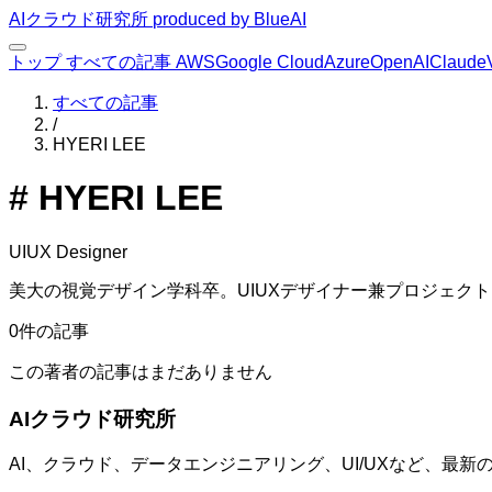
AIクラウド研究所
produced by BlueAI
トップ
すべての記事
AWS
Google Cloud
Azure
OpenAI
Claude
すべての記事
/
HYERI LEE​​​​‌ ‍ ​‍​‍‌‍ ‌ ​‍‌‍‍‌‌‍‌ ‌‍‍‌‌‍ ‍​‍​‍​ ‍‍​‍​‍‌ ​ ‌‍​‌‌‍ ‍‌‍‍‌‌ ‌​‌ ‍‌​‍ ‍‌‍‍‌‌‍ ​‍​‍​‍ ​​‍​‍‌‍‍​‌ ​‍‌‍‌‌‌‍‌‍​‍​‍​ ‍‍​‍​‍‌‍‍​‌ ‌​‌ ‌​‌ ​​​ ‍‍​‍ ​‍ ‌‍ ​‌‍ ‌‍​ ‌‍​‌‌‍ ​‌‍‍​‌‍ ‌ ​ ‌ ‌​​ ‍‍​ ​ ​ ​ ​ ​ ​ ​ ​‍ ‌‍‍‌‌‍ ‍‌ ‌​‌‍‌‌‌‍ ‍‌ ‌​​‍ ‌‍‌‌‌‍‌​‌‍‍‌‌ ‌​​‍ ‌‍ ‌‌‍ ‌‍‌​‌‍‌‌​ ‌‌ ​​‌ ​‍‌‍‌‌‌ ​ ‌‍‌‌‌‍ ‍‌ ‌​‌‍​‌‌ ‌​‌‍‍‌‌‍ ‌‍ ‍​ ‍ ‌‍‍‌‌‍‌​​ ‌‌‍​‍​ ‍​​ ‌‍‌‍​‍‌‍‌​​ ‌​​ ‌​‌‍‌‌​‍ ‌​ ‌‌​ ‌‌​ ‌ ​ ‍​​‍ ‌​ ‌​​ ​​​ ​​‌‍‌‌​‍ ‌‌‍​‍​ ‌‍​ ​​​ ‌ ​‍ ‌​ ‍​​ ‌‌​ ‌​‌‍‌‍​ ​ ​ ‌​​ ‌‍​ ​‍‌‍​‌‌‍​ ‌‍​‍‌‍​‍​ ‍ ‌ ‌​‌ ‍‌‌ ​​‌‍‌‌​ ‌‌‍​‌‌ ‌‌‌ ‌​‌‍‍​‌‍ ‌ ​‍​ ‍ ‌ ​​‌‍​‌‌ ‌​‌‍‍​​ ‌‌‍ ‍‌‍​‌‌‍ ‌‌‍‌‌​ ‌‍​‍‌‍​‌‌ ​ ‌‍‌‌‌‌‌‌‌ ​‍‌‍ ​​ ‌‌‍‍​‌ ‌​‌ ‌​‌ ​​​‍‌‌​ ​ ‌​​‌​‍‌‌​ ​‍‌​‌‍​‍‌‌​ ​‍‌​‌‍‌‍ ​‌‍ ‌‍​ ‌‍​‌‌‍ ​‌‍‍​‌‍ ‌ ​ ‌ ‌​​‍‌‌​ ​ ‌​​‌​ ​ ​ ​ ​ ​ ​ ​ ​‍‌‍‌‍‍‌‌‍‌​​ ‌‌‍​‍​ ‍​​ ‌‍‌‍​‍‌‍‌​​ ‌​​ ‌​‌‍‌‌​‍ ‌​ ‌‌​ ‌‌​ ‌ ​ ‍​​‍ ‌​ ‌​​ ​​​ ​​‌‍‌‌​‍ ‌‌‍​‍​ ‌‍​ ​​​ ‌ ​‍ ‌​ ‍​​ ‌‌​ ‌​‌‍‌‍​ ​ ​ ‌​​ ‌‍​ ​‍‌‍​‌‌‍​ ‌‍​‍‌‍​‍​‍‌‍‌ ‌​‌ ‍‌‌ ​​‌‍‌‌​ ‌‌‍​‌‌ ‌‌‌ ‌​‌‍‍​‌‍ ‌ ​‍​‍‌‍‌ ​​‌‍​‌‌ ‌​‌‍‍​​ ‌‌‍ ‍‌‍​‌‌‍ ‌‌‍‌‌​‍‌‍‌ ​​‌‍‌‌‌ ​‍‌ ​ ‌ ​​‌‍‌‌‌‍​ ‌ ‌​‌‍‍‌‌ ‌‍‌‍‌‌​ ‌‌ ​​‌ ‌‌‌‍​‍‌‍ ​‌‍‍‌‌ ​ ‌‍‍​‌‍‌‌‌‍‌​​‍​‍‌ ‌
# HYERI LEE​​​​‌ ‍ ​‍​‍‌‍ ‌ ​‍‌‍‍‌‌‍‌ ‌‍‍‌‌‍ ‍​‍​‍​ ‍‍​‍​‍‌ ​ ‌‍​‌‌‍ ‍‌‍‍‌‌ ‌​‌ ‍‌​‍ ‍‌‍‍‌‌‍ ​‍​‍​‍ ​​‍​‍‌‍‍​‌ ​‍‌‍‌‌‌‍‌‍​‍​‍​ ‍‍​‍​‍‌‍‍​‌ ‌​‌ ‌​‌ ​​​ ‍‍​‍ ​‍ ‌‍ ​‌‍ ‌‍​ ‌‍​‌‌‍ ​‌‍‍​‌‍ ‌ ​ ‌ ‌​​ ‍‍​ ​ ​ ​ ​ ​ ​ ​ ​‍ ‌‍‍‌‌‍ ‍‌ ‌​‌‍‌‌‌‍ ‍‌ ‌​​‍ ‌‍‌‌‌‍‌​‌‍‍‌‌ ‌​​‍ ‌‍ ‌‌‍ ‌‍‌​‌‍‌‌​ ‌‌ ​​‌ ​‍‌‍‌‌‌ ​ ‌‍‌‌‌‍ ‍‌ ‌​‌‍​‌‌ ‌​‌‍‍‌‌‍ ‌‍ ‍​ ‍ ‌‍‍‌‌‍‌​​ ‌‌‍​‍​ ‍​​ ‌‍‌‍​‍‌‍‌​​ ‌​​ ‌​‌‍‌‌​‍ ‌​ ‌‌​ ‌‌​ ‌ ​ ‍​​‍ ‌​ ‌​​ ​​​ ​​‌‍‌‌​‍ ‌‌‍​‍​ ‌‍​ ​​​ ‌ ​‍ ‌​ ‍​​ ‌‌​ ‌​‌‍‌‍​ ​ ​ ‌​​ ‌‍​ ​‍‌‍​‌‌‍​ ‌‍​‍‌‍​‍​ ‍ ‌ ‌​‌ ‍‌‌ ​​‌‍‌‌​ ‌‌‍​‌‌ ‌‌‌ ‌​‌‍‍​‌‍ ‌ ​‍​ ‍ ‌ ​​‌‍​‌‌ ‌​‌‍‍​​ ‌‌‍ ‍‌‍​‌‌‍ ‌‌‍‌‌​ ‌‍​‍‌‍​‌‌ ​ ‌‍‌‌‌‌‌‌‌ ​‍‌‍ ​​ ‌‌‍‍​‌ ‌​‌ ‌​‌ ​​​‍‌‌​ ​ ‌​​‌​‍‌‌​ ​‍‌​‌‍​‍‌‌​ ​‍‌​‌‍‌‍ ​‌‍ ‌‍​ ‌‍​‌‌‍ ​‌‍‍​‌‍ ‌ ​ ‌ ‌​​‍‌‌​ ​ ‌​​‌​ ​ ​ ​ ​ ​ ​ ​ ​‍‌‍‌‍‍‌‌‍‌​​ ‌‌‍​‍​ ‍​​ ‌‍‌‍​‍‌‍‌​​ ‌​​ ‌​‌‍‌‌​‍ ‌​ ‌‌​ ‌‌​ ‌ ​ ‍​​‍ ‌​ ‌​​ ​​​ ​​‌‍‌‌​‍ ‌‌‍​‍​ ‌‍​ ​​​ ‌ ​‍ ‌​ ‍​​ ‌‌​ ‌​‌‍‌‍​ ​ ​ ‌​​ ‌‍​ ​‍‌‍​‌‌‍​ ‌‍​‍‌‍​‍​‍‌‍‌ ‌​‌ ‍‌‌ ​​‌‍‌‌​ ‌‌‍​‌‌ ‌‌‌ ‌​‌‍‍​‌‍ ‌ ​‍​‍‌‍‌ ​​‌‍​‌‌ ‌​‌‍‍​​ ‌‌‍ ‍‌‍​‌‌‍ ‌‌‍‌‌​‍‌‍‌ ​​‌‍‌‌‌ ​‍‌ ​ ‌ ​​‌‍‌‌‌‍​ ‌ ‌​‌‍‍‌‌ ‌‍‌‍‌‌​ ‌‌ ​​‌ ‌‌‌‍​‍‌‍ ​‌‍‍‌‌ ​ ‌‍‍​‌‍‌‌‌‍‌​​‍​‍‌ ‌
UIUX Designer​​​​‌ ‍ ​‍​‍‌‍ ‌ ​‍‌‍‍‌‌‍‌ ‌‍‍‌‌‍ ‍​‍​‍​ ‍‍​‍​‍‌ ​ ‌‍​‌‌‍ ‍‌‍‍‌‌ ‌​‌ ‍‌​‍ ‍‌‍‍‌‌‍ ​‍​‍​‍ ​​‍​‍‌‍‍​‌ ​‍‌‍‌‌‌‍‌‍​‍​‍​ ‍‍​‍​‍‌‍‍​‌ ‌​‌ ‌​‌ ​​​ ‍‍​‍ ​‍ ‌‍ ​‌‍ ‌‍​ ‌‍​‌‌‍ ​‌‍‍​‌‍ ‌ ​ ‌ ‌​​ ‍‍​ ​ ​ ​ ​ ​ ​ ​ ​‍ ‌‍‍‌‌‍ ‍‌ ‌​‌‍‌‌‌‍ ‍‌ ‌​​‍ ‌‍‌‌‌‍‌​‌‍‍‌‌ ‌​​‍ ‌‍ ‌‌‍ ‌‍‌​‌‍‌‌​ ‌‌ ​​‌ ​‍‌‍‌‌‌ ​ ‌‍‌‌‌‍ ‍‌ ‌​‌‍​‌‌ ‌​‌‍‍‌‌‍ ‌‍ ‍​ ‍ ‌‍‍‌‌‍‌​​ ‌‌‍​‍​ ‍​​ ‌‍‌‍​‍‌‍‌​​ ‌​​ ‌​‌‍‌‌​‍ ‌​ ‌‌​ ‌‌​ ‌ ​ ‍​​‍ ‌​ ‌​​ ​​​ ​​‌‍‌‌​‍ ‌‌‍​‍​ ‌‍​ ​​​ ‌ ​‍ ‌​ ‍​​ ‌‌​ ‌​‌‍‌‍​ ​ ​ ‌​​ ‌‍​ ​‍‌‍​‌‌‍​ ‌‍​‍‌‍​‍​ ‍ ‌ ‌​‌ ‍‌‌ ​​‌‍‌‌​ ‌‌‍​‌‌ ‌‌‌ ‌​‌‍‍​‌‍ ‌ ​‍​ ‍ ‌ ​​‌‍​‌‌ ‌​‌‍‍​​ ‌‌ ​​‌‍ ‌ ​ ‌‍‍‌‌ ‌​‌‍‍‌‌‍ ‌‍ ‍​ ‌‍​‍‌‍​‌‌ ​ ‌‍‌‌‌‌‌‌‌ ​‍‌‍ ​​ ‌‌‍‍​‌ ‌​‌ ‌​‌ ​​​‍‌‌​ ​ ‌​​‌​‍‌‌​ ​‍‌​‌‍​‍‌‌​ ​‍‌​‌‍‌‍ ​‌‍ ‌‍​ ‌‍​‌‌‍ ​‌‍‍​‌‍ ‌ ​ ‌ ‌​​‍‌‌​ ​ ‌​​‌​ ​ ​ ​ ​ ​ ​ ​ ​‍‌‍‌‍‍‌‌‍‌​​ ‌‌‍​‍​ ‍​​ ‌‍‌‍​‍‌‍‌​​ ‌​​ ‌​‌‍‌‌​‍ ‌​ ‌‌​ ‌‌​ ‌ ​ ‍​​‍ ‌​ ‌​​ ​​​ ​​‌‍‌‌​‍ ‌‌‍​‍​ ‌‍​ ​​​ ‌ ​‍ ‌​ ‍​​ ‌‌​ ‌​‌‍‌‍​ ​ ​ ‌​​ ‌‍​ ​‍‌‍​‌‌‍​ ‌‍​‍‌‍​‍​‍‌‍‌ ‌​‌ ‍‌‌ ​​‌‍‌‌​ ‌‌‍​‌‌ ‌‌‌ ‌​‌‍‍​‌‍ ‌ ​‍​‍‌‍‌ ​​‌‍​‌‌ ‌​‌‍‍​​ ‌‌ ​​‌‍ ‌ ​ ‌‍‍‌‌ ‌​‌‍‍‌‌‍ ‌‍ ‍​‍‌‍‌ ​​‌‍‌‌‌ ​‍‌ ​ ‌ ​​‌‍‌‌‌‍​ ‌ ‌​‌‍‍‌‌ ‌‍‌‍‌‌​ ‌‌ ​​‌ ‌‌‌‍​‍‌‍ ​‌‍‍‌‌ ​ ‌‍‍​‌‍‌‌‌‍‌​​‍​‍‌ ‌
美大の視覚デザイン学科卒。UIUXデザイナー兼プロジェクトリーダー。週末は昼飲み派。​​​​‌ ‍ ​‍​‍‌‍ ‌ ​‍‌‍‍‌‌‍‌ ‌‍‍‌‌‍ ‍​‍​‍​ ‍‍​‍​‍‌ ​ ‌‍​‌‌‍ ‍‌‍‍‌‌ ‌​‌ ‍‌​‍ ‍‌‍‍‌‌‍ ​‍​‍​‍ ​​‍​‍‌‍‍​‌ ​‍‌‍‌‌‌‍‌‍​‍​‍​ ‍‍​‍​‍‌‍‍​‌ ‌​‌ ‌​‌ ​​​ ‍‍​‍ ​‍ ‌‍ ​‌‍ ‌‍​ ‌‍​‌‌‍ ​‌‍‍​‌‍ ‌ ​ ‌ ‌​​ ‍‍​ ​ ​ ​ ​ ​ ​ ​ ​‍ ‌‍‍‌‌‍ ‍‌ ‌​‌‍‌‌‌‍ ‍‌ ‌​​‍ ‌‍‌‌‌‍‌​‌‍‍‌‌ ‌​​‍ ‌‍ ‌‌‍ ‌‍‌​‌‍‌‌​ ‌‌ ​​‌ ​‍‌‍‌‌‌ ​ ‌‍‌‌‌‍ ‍‌ ‌​‌‍​‌‌ ‌​‌‍‍‌‌‍ ‌‍ ‍​ ‍ ‌‍‍‌‌‍‌​​ ‌‌‍​‍​ ‍​​ ‌‍‌‍​‍‌‍‌​​ ‌​​ ‌​‌‍‌‌​‍ ‌​ ‌‌​ ‌‌​ ‌ ​ ‍​​‍ ‌​ ‌​​ ​​​ ​​‌‍‌‌​‍ ‌‌‍​‍​ ‌‍​ ​​​ ‌ ​‍ ‌​ ‍​​ ‌‌​ ‌​‌‍‌‍​ ​ ​ ‌​​ ‌‍​ ​‍‌‍​‌‌‍​ ‌‍​‍‌‍​‍​ ‍ ‌ ‌​‌ ‍‌‌ ​​‌‍‌‌​ ‌‌‍​‌‌ ‌‌‌ ‌​‌‍‍​‌‍ ‌ ​‍​ ‍ ‌ ​​‌‍​‌‌ ‌​‌‍‍​​ ‌‌ ​​‌ ​‍‌‍ ‌‍‌‍‌‍‍‌‌‍ ​‌‍‌‌​‍‌‌​ ‌‌‌​​‍‌‌ ‌‍‍ ‌‍‌‌‌ ‍‌​‍‌‌​ ​ ‌​‌​​‍‌‌​ ​ ‌​‌​​‍‌‌​ ​‍​ ​‍​ ‌​​ ​​​ ‌‍‌‍​‌​ ​​‌‍‌​​ ‌ ​ ‌​‌‍‌​​ ​‌‌‍​‍‌‍​‍​‍‌‌​ ​‍​ ​‍​‍‌‌​ ‌‌‌​‌​​‍ ‍‌‍​ ‌‍‍​‌‍‍‌‌‍ ​‌‍‌​‌ ​‍‌‍‌‌‌‍ ‍​‍‌‌​ ‌‌‌​​‍‌‌ ‌‍‍ ‌‍‌‌‌ ‍‌​‍‌‌​ ​ ‌​‌​​‍‌‌​ ​ ‌​‌​​‍‌‌​ ​‍​ ​‍​ ‍‌‌‍‌‍‌‍​ ​ ‍‌​ ​​​ ​ ​ ‌​​ ‍​​ ‌ ​ ‌‌‌‍​ ​ ‌‍​‍‌‌​ ​‍​ ​‍​‍‌‌​ ‌‌‌​‌​​‍ ‍‌ ‌​‌‍‌‌‌ ‍​‌ ‌​​ ‌‍​‍‌‍​‌‌ ​ ‌‍‌‌‌‌‌‌‌ ​‍‌‍ ​​ ‌‌‍‍​‌ ‌​‌ ‌​‌ ​​​‍‌‌​ ​ ‌​​‌​‍‌‌​ ​‍‌​‌‍​‍‌‌​ ​‍‌​‌‍‌‍ ​‌‍ ‌‍​ ‌‍​‌‌‍ ​‌‍‍​‌‍ ‌ ​ ‌ ‌​​‍‌‌​ ​ ‌​​‌​ ​ ​ ​ ​ ​ ​ ​ ​‍‌‍‌‍‍‌‌‍‌​​ ‌‌‍​‍​ ‍​​ ‌‍‌‍​‍‌‍‌​​ ‌​​ ‌​‌‍‌‌​‍ ‌​ ‌‌​ ‌‌​ ‌ ​ ‍​​‍ ‌​ ‌​​ ​​​ ​​‌‍‌‌​‍ ‌‌‍​‍​ ‌‍​ ​​​ ‌ ​‍ ‌
0件の記事
この著者の記事はまだありません
AIクラウド研究所
AI、クラウド、データエンジニアリング、UI/UXなど、最