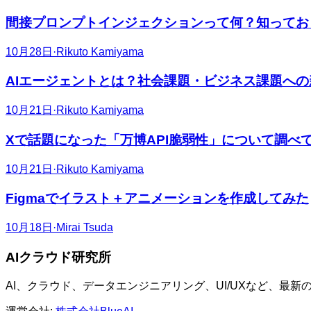
間接プロンプトインジェクションって何？知っておくべきセキュリティリスク​​​​‌ ‍ ​‍​‍‌‍ ‌ ​‍‌‍‍‌‌‍‌ ‌‍‍‌‌‍ ‍​‍​‍​ ‍‍​‍​‍‌ ​ ‌‍​‌‌‍ ‍‌‍‍‌‌ ‌​‌ ‍‌​‍ ‍‌‍‍‌‌‍ ​‍​‍​‍ ​​‍​‍‌‍‍​‌ ​‍‌‍‌‌‌‍‌‍​‍​‍​ ‍‍​‍​‍‌‍‍​‌ ‌​‌ ‌​‌ ​​​ ‍‍​‍ ​‍ ‌‍ ​‌‍ ‌‍​ ‌‍​‌‌‍ ​‌‍‍​‌‍ ‌ ​ ‌ ‌​​ ‍‍​ ​ ​ ​ ​ ​ ​ ​ ​‍ ‌‍‍‌‌‍ ‍‌ ‌​‌‍‌‌‌‍ ‍‌ ‌​​‍ ‌‍‌‌‌‍‌​‌‍‍‌‌ ‌​​‍ ‌‍ ‌‌‍ ‌‍‌​‌‍‌‌​ ‌‌ ​​‌ ​‍‌‍‌‌‌ ​ ‌‍‌‌‌‍ ‍‌ ‌​‌‍​‌‌ ‌​‌‍‍‌‌‍ ‌‍ ‍​ ‍ ‌‍‍‌‌‍‌​​ ‌​ ‌ ​ ‍​‌‍‌‌​ ‌​‌‍‌​‌‍‌​​ ‌‌​ ​‍​‍ ‌​ ​​​ ‌‍​ ​ ​ ‌‌​‍ ‌​ ‌​‌‍​ ​ ​ ‌‍​‍​‍ ‌​ ‍​​ ‌‌‌‍​‌‌‍‌​​‍ ‌​ ‌‍​ ​‍‌‍​‍‌‍​ ​ ​‍​ ​‌‌‍​‍‌‍​‌‌‍​ ​ ‌‌‌‍‌‍‌‍‌‌​ ‍ ‌ ‌​‌ ‍‌‌ ​​‌‍‌‌​ ‌‌‍​‌‌ ​‍‌ ‌​‌‍‍‌‌‍​ ‌‍ ​‌‍‌‌​ ‍ ‌ ​​‌‍​‌‌ ‌​‌‍‍​​ ‌‌ ‌​‌‍‍‌‌ ‌​‌‍ ​‌‍‌‌​ ‌‍​‍‌‍​‌‌ ​ ‌‍‌‌‌‌‌‌‌ ​‍‌‍ ​​ ‌‌‍‍​‌ ‌​‌ ‌​‌ ​​​‍‌‌​ ​ ‌​​‌​‍‌‌​ ​‍‌​‌‍​‍‌‌​ ​‍‌​‌‍‌‍ ​‌‍ ‌‍​ ‌‍​‌‌‍ ​‌‍‍​‌‍ ‌ ​ ‌ ‌​​‍‌
10月28日
·
Rikuto Kamiyama​​​​‌ ‍ ​‍​‍‌‍ ‌ ​‍‌‍‍‌‌‍‌ ‌‍‍‌‌‍ ‍​‍​‍​ ‍‍​‍​‍‌ ​ ‌‍​‌‌‍ ‍‌‍‍‌‌ ‌​‌ ‍‌​‍ ‍‌‍‍‌‌‍ ​‍​‍​‍ ​​‍​‍‌‍‍​‌ ​‍‌‍‌‌‌‍‌‍​‍​‍​ ‍‍​‍​‍‌‍‍​‌ ‌​‌ ‌​‌ ​​​ ‍‍​‍ ​‍ ‌‍ ​‌‍ ‌‍​ ‌‍​‌‌‍ ​‌‍‍​‌‍ ‌ ​ ‌ ‌​​ ‍‍​ ​ ​ ​ ​ ​ ​ ​ ​‍ ‌‍‍‌‌‍ ‍‌ ‌​‌‍‌‌‌‍ ‍‌ ‌​​‍ ‌‍‌‌‌‍‌​‌‍‍‌‌ ‌​​‍ ‌‍ ‌‌‍ ‌‍‌​‌‍‌‌​ ‌‌ ​​‌ ​‍‌‍‌‌‌ ​ ‌‍‌‌‌‍ ‍‌ ‌​‌‍​‌‌ ‌​‌‍‍‌‌‍ ‌‍ ‍​ ‍ ‌‍‍‌‌‍‌​​ ‌​ ‌ ​ ​​​ ​ ‌‍‌​​ ‌‍​ ​ ​ ​​‌‍​‍​‍ ‌‌‍​‍​ ‌‍‌‍‌‌‌‍‌​​‍ ‌​ ‌​​ ‌‌​ ​ ‌‍​‍​‍ ‌‌‍​‌‌‍‌‍​ ‌ ​ ‍​​‍ ‌‌‍​‌‌‍‌‌​ ​‌‌‍​‍​ ‌ ​ ​ ​ ‍​​ ‌‍​ ‍‌‌‍​‍​ ‍​​ ​​​ ‍ ‌ ‌​‌ ‍‌‌ ​​‌‍‌‌​ ‌‌‍​‌‌ ‌‌‌ ‌​‌‍‍​‌‍ ‌ ​‍​ ‍ ‌ ​​‌‍​‌‌ ‌​‌‍‍​​ ‌‌‍ ‍‌‍​‌‌‍ ‌‌‍‌‌​ ‌‍​‍‌‍​‌‌ ​ ‌‍‌‌‌‌‌‌‌ ​‍‌‍ ​​ ‌‌‍‍​‌ ‌​‌ ‌​‌ ​​​‍‌‌​ ​ ‌​​‌​‍‌‌​ ​‍‌​‌‍​‍‌‌​ ​‍‌​‌‍‌‍ ​‌‍ ‌‍​ ‌‍​‌‌‍ ​‌‍‍​‌‍ ‌ ​ ‌ ‌​​‍‌‌​ ​ ‌​​‌​ ​ ​ ​ ​ ​ ​ ​ ​‍‌‍‌‍‍‌‌‍‌​​ ‌​ ‌ ​ ​​​ ​ ‌‍‌​​ ‌‍​ ​ ​ ​​‌‍​‍​‍ ‌‌‍​‍​ ‌‍‌‍‌‌‌‍‌​​‍ ‌​ ‌​​ ‌‌​ ​ ‌‍​‍​‍ ‌‌‍​‌‌‍‌‍​ ‌ ​ ‍​​‍ ‌‌‍​‌‌‍‌‌​ ​‌‌‍​‍​ ‌ ​ ​ ​ ‍​​ ‌‍​ ‍‌‌‍​‍​ ‍​​ ​​​‍‌‍‌ ‌​‌ ‍‌‌ ​​‌‍‌‌​ ‌‌‍​‌‌ ‌‌‌ ‌​‌‍‍​‌‍ ‌ ​‍​‍‌‍‌ ​​‌‍​‌‌ ‌​‌‍‍​​ ‌‌‍ ‍‌‍​‌‌‍ ‌‌‍‌‌​‍‌‍‌ ​​‌‍‌‌‌ ​‍‌ ​ ‌ ​​‌‍‌‌‌‍​ ‌ ‌​‌‍‍‌‌ ‌‍‌‍‌‌​ ‌‌ ​​‌ ‌‌‌‍​‍‌‍ ​‌‍‍‌‌ ​ ‌‍‍​‌‍‌‌‌‍‌​​‍​‍‌ ‌
AIエージェントとは？社会課題・ビジネス課題への新しいアプローチ​​​​‌ ‍ ​‍​‍‌‍ ‌ ​‍‌‍‍‌‌‍‌ ‌‍‍‌‌‍ ‍​‍​‍​ ‍‍​‍​‍‌ ​ ‌‍​‌‌‍ ‍‌‍‍‌‌ ‌​‌ ‍‌​‍ ‍‌‍‍‌‌‍ ​‍​‍​‍ ​​‍​‍‌‍‍​‌ ​‍‌‍‌‌‌‍‌‍​‍​‍​ ‍‍​‍​‍‌‍‍​‌ ‌​‌ ‌​‌ ​​​ ‍‍​‍ ​‍ ‌‍ ​‌‍ ‌‍​ ‌‍​‌‌‍ ​‌‍‍​‌‍ ‌ ​ ‌ ‌​​ ‍‍​ ​ ​ ​ ​ ​ ​ ​ ​‍ ‌‍‍‌‌‍ ‍‌ ‌​‌‍‌‌‌‍ ‍‌ ‌​​‍ ‌‍‌‌‌‍‌​‌‍‍‌‌ ‌​​‍ ‌‍ ‌‌‍ ‌‍‌​‌‍‌‌​ ‌‌ ​​‌ ​‍‌‍‌‌‌ ​ ‌‍‌‌‌‍ ‍‌ ‌​‌‍​‌‌ ‌​‌‍‍‌‌‍ ‌‍ ‍​ ‍ ‌‍‍‌‌‍‌​​ ‌‌‍‌‌‌‍​ ​ ​‍​ ‌​​ ‌‍​ ​ ​ ‍‌​ ​‍​‍ ‌‌‍‌‍​ ​ ​ ‍‌‌‍​ ​‍ ‌​ ‌​‌‍​‍​ ​‌​ ‌‌​‍ ‌‌‍​‍​ ‌​‌‍‌‌​ ‍​​‍ ‌‌‍​ ​ ​‌​ ‌ ​ ​‌​ ‍‌​ ‌‌​ ‍‌​ ​​​ ‌​‌‍‌​‌‍‌‍​ ‍​​ ‍ ‌ ‌​‌ ‍‌‌ ​​‌‍‌‌​ ‌‌‍​‌‌ ​‍‌ ‌​‌‍‍‌‌‍​ ‌‍ ​‌‍‌‌​ ‍ ‌ ​​‌‍​‌‌ ‌​‌‍‍​​ ‌‌ ‌​‌‍‍‌‌ ‌​‌‍ ​‌‍‌‌​ ‌‍​‍‌‍​‌‌ ​ ‌‍‌‌‌‌‌‌‌ ​‍‌‍ ​​ ‌‌‍‍​‌ ‌​‌ ‌​‌ ​​​‍‌‌​ ​ ‌​​‌​‍‌‌​ ​‍‌​‌‍​‍‌‌​ ​‍‌​‌‍‌‍ ​‌‍ ‌‍​ ‌‍​‌‌‍ ​‌‍‍​‌‍ ‌ ​ ‌ ‌​​‍‌‌​ ​ ‌​​‌​ ​ ​ ​ ​ ​ ​ ​ ​‍‌‍‌‍‍‌‌‍‌​​ ‌‌‍‌‌‌‍​ ​ ​‍​ ‌​​ ‌‍​ ​ ​ ‍‌​ ​‍​‍ ‌‌‍‌‍​ ​ ​ ‍‌‌‍​ ​‍
10月21日
·
Rikuto Kamiyama​​​​‌ ‍ ​‍​‍‌‍ ‌ ​‍‌‍‍‌‌‍‌ ‌‍‍‌‌‍ ‍​‍​‍​ ‍‍​‍​‍‌ ​ ‌‍​‌‌‍ ‍‌‍‍‌‌ ‌​‌ ‍‌​‍ ‍‌‍‍‌‌‍ ​‍​‍​‍ ​​‍​‍‌‍‍​‌ ​‍‌‍‌‌‌‍‌‍​‍​‍​ ‍‍​‍​‍‌‍‍​‌ ‌​‌ ‌​‌ ​​​ ‍‍​‍ ​‍ ‌‍ ​‌‍ ‌‍​ ‌‍​‌‌‍ ​‌‍‍​‌‍ ‌ ​ ‌ ‌​​ ‍‍​ ​ ​ ​ ​ ​ ​ ​ ​‍ ‌‍‍‌‌‍ ‍‌ ‌​‌‍‌‌‌‍ ‍‌ ‌​​‍ ‌‍‌‌‌‍‌​‌‍‍‌‌ ‌​​‍ ‌‍ ‌‌‍ ‌‍‌​‌‍‌‌​ ‌‌ ​​‌ ​‍‌‍‌‌‌ ​ ‌‍‌‌‌‍ ‍‌ ‌​‌‍​‌‌ ‌​‌‍‍‌‌‍ ‌‍ ‍​ ‍ ‌‍‍‌‌‍‌​​ ‌​ ‌ ​ ​​​ ​ ‌‍‌​​ ‌‍​ ​ ​ ​​‌‍​‍​‍ ‌‌‍​‍​ ‌‍‌‍‌‌‌‍‌​​‍ ‌​ ‌​​ ‌‌​ ​ ‌‍​‍​‍ ‌‌‍​‌‌‍‌‍​ ‌ ​ ‍​​‍ ‌‌‍​‌‌‍‌‌​ ​‌‌‍​‍​ ‌ ​ ​ ​ ‍​​ ‌‍​ ‍‌‌‍​‍​ ‍​​ ​​​ ‍ ‌ ‌​‌ ‍‌‌ ​​‌‍‌‌​ ‌‌‍​‌‌ ‌‌‌ ‌​‌‍‍​‌‍ ‌ ​‍​ ‍ ‌ ​​‌‍​‌‌ ‌​‌‍‍​​ ‌‌‍ ‍‌‍​‌‌‍ ‌‌‍‌‌​ ‌‍​‍‌‍​‌‌ ​ ‌‍‌‌‌‌‌‌‌ ​‍‌‍ ​​ ‌‌‍‍​‌ ‌​‌ ‌​‌ ​​​‍‌‌​ ​ ‌​​‌​‍‌‌​ ​‍‌​‌‍​‍‌‌​ ​‍‌​‌‍‌‍ ​‌‍ ‌‍​ ‌‍​‌‌‍ ​‌‍‍​‌‍ ‌ ​ ‌ ‌​​‍‌‌​ ​ ‌​​‌​ ​ ​ ​ ​ ​ ​ ​ ​‍‌‍‌‍‍‌‌‍‌​​ ‌​ ‌ ​ ​​​ ​ ‌‍‌​​ ‌‍​ ​ ​ ​​‌‍​‍​‍ ‌‌‍​‍​ ‌‍‌‍‌‌‌‍‌​​‍ ‌​ ‌​​ ‌‌​ ​ ‌‍​‍​‍ ‌‌‍​‌‌‍‌‍​ ‌ ​ ‍​​‍ ‌‌‍​‌‌‍‌‌​ ​‌‌‍​‍​ ‌ ​ ​ ​ ‍​​ ‌‍​ ‍‌‌‍​‍​ ‍​​ ​​​‍‌‍‌ ‌​‌ ‍‌‌ ​​‌‍‌‌​ ‌‌‍​‌‌ ‌‌‌ ‌​‌‍‍​‌‍ ‌ ​‍​‍‌‍‌ ​​‌‍​‌‌ ‌​‌‍‍​​ ‌‌‍ ‍‌‍​‌‌‍ ‌‌‍‌‌​‍‌‍‌ ​​‌‍‌‌‌ ​‍‌ ​ ‌ ​​‌‍‌‌‌‍​ ‌ ‌​‌‍‍‌‌ ‌‍‌‍‌‌​ ‌‌ ​​‌ ‌‌‌‍​‍‌‍ ​‌‍‍‌‌ ​ ‌‍‍​‌‍‌‌‌‍‌​​‍​‍‌ ‌
Xで話題になった「万博API脆弱性」について調べてみた​​​​‌ ‍ ​‍​‍‌‍ ‌ ​‍‌‍‍‌‌‍‌ ‌‍‍‌‌‍ ‍​‍​‍​ ‍‍​‍​‍‌ ​ ‌‍​‌‌‍ ‍‌‍‍‌‌ ‌​‌ ‍‌​‍ ‍‌‍‍‌‌‍ ​‍​‍​‍ ​​‍​‍‌‍‍​‌ ​‍‌‍‌‌‌‍‌‍​‍​‍​ ‍‍​‍​‍‌‍‍​‌ ‌​‌ ‌​‌ ​​​ ‍‍​‍ ​‍ ‌‍ ​‌‍ ‌‍​ ‌‍​‌‌‍ ​‌‍‍​‌‍ ‌ ​ ‌ ‌​​ ‍‍​ ​ ​ ​ ​ ​ ​ ​ ​‍ ‌‍‍‌‌‍ ‍‌ ‌​‌‍‌‌‌‍ ‍‌ ‌​​‍ ‌‍‌‌‌‍‌​‌‍‍‌‌ ‌​​‍ ‌‍ ‌‌‍ ‌‍‌​‌‍‌‌​ ‌‌ ​​‌ ​‍‌‍‌‌‌ ​ ‌‍‌‌‌‍ ‍‌ ‌​‌‍​‌‌ ‌​‌‍‍‌‌‍ ‌‍ ‍​ ‍ ‌‍‍‌‌‍‌​​ ‌‌‍​‌​ ​​‌‍‌‍​ ‌ ​ ‌​​ ‌ ‌‍​ ‌‍​ ​‍ ‌‌‍‌‌‌‍‌‌​ ‌‍‌‍​‌​‍ ‌​ ‌​‌‍​ ​ ‌ ‌‍‌​​‍ ‌​ ‍‌​ ​​‌‍​‍​ ‌‌​‍ ‌​ ‍​‌‍​‍​ ‌‌​ ​‌​ ​‍‌‍​‌​ ‌‌​ ​‌​ ‌​‌‍‌​​ ‍‌‌‍​ ​ ‍ ‌ ‌​‌ ‍‌‌ ​​‌‍‌‌​ ‌‌‍​‌‌ ​‍‌ ‌​‌‍‍‌‌‍​ ‌‍ ​‌‍‌‌​ ‍ ‌ ​​‌‍​‌‌ ‌​‌‍‍​​ ‌‌ ‌​‌‍‍‌‌ ‌​‌‍ ​‌‍‌‌​ ‌‍​‍‌‍​‌‌ ​ ‌‍‌‌‌‌‌‌‌ ​‍‌‍ ​​ ‌‌‍‍​‌ ‌​‌ ‌​‌ ​​​‍‌‌​ ​ ‌​​‌​‍‌‌​ ​‍‌​‌‍​‍‌‌​ ​‍‌​‌‍‌‍ ​‌‍ ‌‍​ ‌‍​‌‌‍ ​‌‍‍​‌‍ ‌ ​ ‌ ‌​​‍‌‌​ ​ ‌​​‌​ ​ ​ ​ ​ ​ ​ ​ ​‍‌‍‌‍‍‌‌‍‌​​ ‌‌‍​‌​ ​​‌‍‌‍​ ‌ ​ ‌​​ ‌ ‌‍​ ‌‍​ ​‍ ‌‌‍‌‌‌‍‌‌​ ‌‍‌‍​‌​‍ ‌​ ‌​‌‍​ ​ ‌ ‌‍‌​​‍ ‌​ ‍‌​ ​​‌‍​‍​ ‌‌​‍ ‌​ ‍​‌‍​‍​ ‌‌​ ​‌​ ​‍‌‍​‌​ ‌‌​ ​‌​ ‌​‌‍‌​​ ‍‌‌‍​ ​‍‌‍‌ ‌​‌ ‍‌‌ ​​‌‍‌‌​ ‌‌‍​‌‌ ​‍‌ ‌​‌‍‍‌‌‍​ ‌‍ ​‌‍‌‌​‍‌‍‌ ​​‌‍​‌‌ ‌​‌‍‍​​ ‌‌ ‌​‌‍‍‌‌ ‌​‌‍ ​‌‍‌
10月21日
·
Rikuto Kamiyama​​​​‌ ‍ ​‍​‍‌‍ ‌ ​‍‌‍‍‌‌‍‌ ‌‍‍‌‌‍ ‍​‍​‍​ ‍‍​‍​‍‌ ​ ‌‍​‌‌‍ ‍‌‍‍‌‌ ‌​‌ ‍‌​‍ ‍‌‍‍‌‌‍ ​‍​‍​‍ ​​‍​‍‌‍‍​‌ ​‍‌‍‌‌‌‍‌‍​‍​‍​ ‍‍​‍​‍‌‍‍​‌ ‌​‌ ‌​‌ ​​​ ‍‍​‍ ​‍ ‌‍ ​‌‍ ‌‍​ ‌‍​‌‌‍ ​‌‍‍​‌‍ ‌ ​ ‌ ‌​​ ‍‍​ ​ ​ ​ ​ ​ ​ ​ ​‍ ‌‍‍‌‌‍ ‍‌ ‌​‌‍‌‌‌‍ ‍‌ ‌​​‍ ‌‍‌‌‌‍‌​‌‍‍‌‌ ‌​​‍ ‌‍ ‌‌‍ ‌‍‌​‌‍‌‌​ ‌‌ ​​‌ ​‍‌‍‌‌‌ ​ ‌‍‌‌‌‍ ‍‌ ‌​‌‍​‌‌ ‌​‌‍‍‌‌‍ ‌‍ ‍​ ‍ ‌‍‍‌‌‍‌​​ ‌​ ‌ ​ ​​​ ​ ‌‍‌​​ ‌‍​ ​ ​ ​​‌‍​‍​‍ ‌‌‍​‍​ ‌‍‌‍‌‌‌‍‌​​‍ ‌​ ‌​​ ‌‌​ ​ ‌‍​‍​‍ ‌‌‍​‌‌‍‌‍​ ‌ ​ ‍​​‍ ‌‌‍​‌‌‍‌‌​ ​‌‌‍​‍​ ‌ ​ ​ ​ ‍​​ ‌‍​ ‍‌‌‍​‍​ ‍​​ ​​​ ‍ ‌ ‌​‌ ‍‌‌ ​​‌‍‌‌​ ‌‌‍​‌‌ ‌‌‌ ‌​‌‍‍​‌‍ ‌ ​‍​ ‍ ‌ ​​‌‍​‌‌ ‌​‌‍‍​​ ‌‌‍ ‍‌‍​‌‌‍ ‌‌‍‌‌​ ‌‍​‍‌‍​‌‌ ​ ‌‍‌‌‌‌‌‌‌ ​‍‌‍ ​​ ‌‌‍‍​‌ ‌​‌ ‌​‌ ​​​‍‌‌​ ​ ‌​​‌​‍‌‌​ ​‍‌​‌‍​‍‌‌​ ​‍‌​‌‍‌‍ ​‌‍ ‌‍​ ‌‍​‌‌‍ ​‌‍‍​‌‍ ‌ ​ ‌ ‌​​‍‌‌​ ​ ‌​​‌​ ​ ​ ​ ​ ​ ​ ​ ​‍‌‍‌‍‍‌‌‍‌​​ ‌​ ‌ ​ ​​​ ​ ‌‍‌​​ ‌‍​ ​ ​ ​​‌‍​‍​‍ ‌‌‍​‍​ ‌‍‌‍‌‌‌‍‌​​‍ ‌​ ‌​​ ‌‌​ ​ ‌‍​‍​‍ ‌‌‍​‌‌‍‌‍​ ‌ ​ ‍​​‍ ‌‌‍​‌‌‍‌‌​ ​‌‌‍​‍​ ‌ ​ ​ ​ ‍​​ ‌‍​ ‍‌‌‍​‍​ ‍​​ ​​​‍‌‍‌ ‌​‌ ‍‌‌ ​​‌‍‌‌​ ‌‌‍​‌‌ ‌‌‌ ‌​‌‍‍​‌‍ ‌ ​‍​‍‌‍‌ ​​‌‍​‌‌ ‌​‌‍‍​​ ‌‌‍ ‍‌‍​‌‌‍ ‌‌‍‌‌​‍‌‍‌ ​​‌‍‌‌‌ ​‍‌ ​ ‌ ​​‌‍‌‌‌‍​ ‌ ‌​‌‍‍‌‌ ‌‍‌‍‌‌​ ‌‌ ​​‌ ‌‌‌‍​‍‌‍ ​‌‍‍‌‌ ​ ‌‍‍​‌‍‌‌‌‍‌​​‍​‍‌ ‌
Figmaでイラスト＋アニメーションを作成してみた​​​​‌ ‍ ​‍​‍‌‍ ‌ ​‍‌‍‍‌‌‍‌ ‌‍‍‌‌‍ ‍​‍​‍​ ‍‍​‍​‍‌ ​ ‌‍​‌‌‍ ‍‌‍‍‌‌ ‌​‌ ‍‌​‍ ‍‌‍‍‌‌‍ ​‍​‍​‍ ​​‍​‍‌‍‍​‌ ​‍‌‍‌‌‌‍‌‍​‍​‍​ ‍‍​‍​‍‌‍‍​‌ ‌​‌ ‌​‌ ​​​ ‍‍​‍ ​‍ ‌‍ ​‌‍ ‌‍​ ‌‍​‌‌‍ ​‌‍‍​‌‍ ‌ ​ ‌ ‌​​ ‍‍​ ​ ​ ​ ​ ​ ​ ​ ​‍ ‌‍‍‌‌‍ ‍‌ ‌​‌‍‌‌‌‍ ‍‌ ‌​​‍ ‌‍‌‌‌‍‌​‌‍‍‌‌ ‌​​‍ ‌‍ ‌‌‍ ‌‍‌​‌‍‌‌​ ‌‌ ​​‌ ​‍‌‍‌‌‌ ​ ‌‍‌‌‌‍ ‍‌ ‌​‌‍​‌‌ ‌​‌‍‍‌‌‍ ‌‍ ‍​ ‍ ‌‍‍‌‌‍‌​​ ‌​ ​ ‌‍‌‌​ ‌‍​ ‌ ​ ‍‌‌‍​ ‌‍‌​‌‍​‍​‍ ‌‌‍‌‍​ ‌‍​ ​​‌‍​ ​‍ ‌​ ‌​‌‍‌‍‌‍​‌​ ​​​‍ ‌‌‍​‌​ ​‌‌‍​‍‌‍​‌​‍ ‌​ ​​​ ​‍‌‍​‍​ ‌‍​ ​‌‌‍‌​​ ‌‌​ ‌​​ ‌ ‌‍​‍​ ‌​‌‍​‌​ ‍ ‌ ‌​‌ ‍‌‌ ​​‌‍‌‌​ ‌‌‍​‌‌ ​‍‌ ‌​‌‍‍‌‌‍​ ‌‍ ​‌‍‌‌​ ‍ ‌ ​​‌‍​‌‌ ‌​‌‍‍​​ ‌‌ ‌​‌‍‍‌‌ ‌​‌‍ ​‌‍‌‌​ ‌‍​‍‌‍​‌‌ ​ ‌‍‌‌‌‌‌‌‌ ​‍‌‍ ​​ ‌‌‍‍​‌ ‌​‌ ‌​‌ ​​​‍‌‌​ ​ ‌​​‌​‍‌‌​ ​‍‌​‌‍​‍‌‌​ ​‍‌​‌‍‌‍ ​‌‍ ‌‍​ ‌‍​‌‌‍ ​‌‍‍​‌‍ ‌ ​ ‌ ‌​​‍‌‌​ ​ ‌​​‌​ ​ ​ ​ ​ ​ ​ ​ ​‍‌‍‌‍‍‌‌‍‌​​ ‌​ ​ ‌‍‌‌​ ‌‍​ ‌ ​ ‍‌‌‍​ ‌‍‌​‌‍​‍​‍ ‌‌‍‌‍​ ‌‍​ ​​‌‍​ ​‍ ‌​ ‌​‌‍‌‍‌‍​‌​ ​​​‍ ‌‌‍​‌​ ​‌‌‍​‍‌‍​‌​‍ ‌​ ​​​ ​‍‌‍​‍​ ‌‍​ ​‌‌‍‌​​ ‌‌​ ‌​​ ‌ ‌‍​‍​ ‌​‌‍​‌​‍‌‍‌ ‌​‌ ‍‌‌ ​​‌‍‌‌​ ‌‌‍​‌‌ ​‍‌ ‌​‌‍‍‌‌‍​ ‌‍ ​‌‍‌‌​‍‌‍‌ ​​‌‍​‌‌ ‌​‌‍‍​​ ‌‌ ‌​‌‍‍‌‌ ‌​‌‍ ​‌‍‌‌​‍‌‍‌ ​​‌‍‌‌‌ ​‍‌ ​ ‌ ​​‌‍‌‌‌‍​ ‌ ‌​‌‍‍‌‌ ‌‍‌‍‌‌​ ‌‌ ​​‌ ‌‌‌‍​‍‌‍ ​‌‍‍‌‌ ​ ‌‍‍​‌‍‌‌‌‍‌​​‍​‍‌ ‌
10月18日
·
Mirai Tsuda​​​​‌ ‍ ​‍​‍‌‍ ‌ ​‍‌‍‍‌‌‍‌ ‌‍‍‌‌‍ ‍​‍​‍​ ‍‍​‍​‍‌ ​ ‌‍​‌‌‍ ‍‌‍‍‌‌ ‌​‌ ‍‌​‍ ‍‌‍‍‌‌‍ ​‍​‍​‍ ​​‍​‍‌‍‍​‌ ​‍‌‍‌‌‌‍‌‍​‍​‍​ ‍‍​‍​‍‌‍‍​‌ ‌​‌ ‌​‌ ​​​ ‍‍​‍ ​‍ ‌‍ ​‌‍ ‌‍​ ‌‍​‌‌‍ ​‌‍‍​‌‍ ‌ ​ ‌ ‌​​ ‍‍​ ​ ​ ​ ​ ​ ​ ​ ​‍ ‌‍‍‌‌‍ ‍‌ ‌​‌‍‌‌‌‍ ‍‌ ‌​​‍ ‌‍‌‌‌‍‌​‌‍‍‌‌ ‌​​‍ ‌‍ ‌‌‍ ‌‍‌​‌‍‌‌​ ‌‌ ​​‌ ​‍‌‍‌‌‌ ​ ‌‍‌‌‌‍ ‍‌ ‌​‌‍​‌‌ ‌​‌‍‍‌‌‍ ‌‍ ‍​ ‍ ‌‍‍‌‌‍‌​​ ‌​ ‌​​ ‌‌‌‍​‌‌‍​‍​ ‌​​ ‌‌​ ‍​​ ​ ​‍ ‌​ ‌ ​ ​ ‌‍​‍‌‍‌​​‍ ‌​ ‌​‌‍​‍‌‍‌‍​ ​ ​‍ ‌‌‍​‍​ ‍‌​ ​​‌‍​‍​‍ ‌​ ‌ ​ ‌‌​ ‌‌‌‍‌‍​ ​‌‌‍‌‌‌‍​‍​ ‌‌‌‍‌​​ ​‌‌‍‌‌​ ‌​​ ‍ ‌ ‌​‌ ‍‌‌ ​​‌‍‌‌​ ‌‌‍​‌‌ ‌‌‌ ‌​‌‍‍​‌‍ ‌ ​‍​ ‍ ‌ ​​‌‍​‌‌ ‌​‌‍‍​​ ‌‌‍ ‍‌‍​‌‌‍ ‌‌‍‌‌​ ‌‍​‍‌‍​‌‌ ​ ‌‍‌‌‌‌‌‌‌ ​‍‌‍ ​​ ‌‌‍‍​‌ ‌​‌ ‌​‌ ​​​‍‌‌​ ​ ‌​​‌​‍‌‌​ ​‍‌​‌‍​‍‌‌​ ​‍‌​‌‍‌‍ ​‌‍ ‌‍​ ‌‍​‌‌‍ ​‌‍‍​‌‍ ‌ ​ ‌ ‌​​‍‌‌​ ​ ‌​​‌​ ​ ​ ​ ​ ​ ​ ​ ​‍‌‍‌‍‍‌‌‍‌​​ ‌​ ‌​​ ‌‌‌‍​‌‌‍​‍​ ‌​​ ‌‌​ ‍​​ ​ ​‍ ‌​ ‌ ​ ​ ‌‍​‍‌‍‌​​‍ ‌​ ‌​‌‍​‍‌‍‌‍​ ​ ​‍ ‌‌‍​‍​ ‍‌​ ​​‌‍​‍​‍ ‌​ ‌ ​ ‌‌​ ‌‌‌‍‌‍​ ​‌‌‍‌‌‌‍​‍​ ‌‌‌‍‌​​ ​‌‌‍‌‌​ ‌​​‍‌‍‌ ‌​‌ ‍‌‌ ​​‌‍‌‌​ ‌‌‍​‌‌ ‌‌‌ ‌​‌‍‍​‌‍ ‌ ​‍​‍‌‍‌ ​​‌‍​‌‌ ‌​‌‍‍​​ ‌‌‍ ‍‌‍​‌‌‍ ‌‌‍‌‌​‍‌‍‌ ​​‌‍‌‌‌ ​‍‌ ​ ‌ ​​‌‍‌‌‌‍​ ‌ ‌​‌‍‍‌‌ ‌‍‌‍‌‌​ ‌‌ ​​‌ ‌‌‌‍​‍‌‍ ​‌‍‍‌‌ ​ ‌‍‍​‌‍‌‌‌‍‌​​‍​‍‌ ‌
AIクラウド研究所
AI、クラウド、データエンジニアリング、UI/UXなど、最