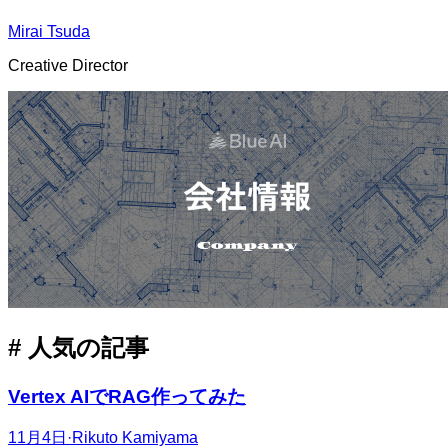
Mirai Tsuda​​​​‌ ‍ ​‍​‍‌‍ ‌ ​‍‌‍‍‌‌‍‌ ‌‍‍‌‌‍ ‍​‍​‍​ ‍‍​‍​‍‌ ​ ‌‍​‌‌‍ ‍‌‍‍‌‌ ‌​‌ ‍‌​‍ ‍‌‍‍‌‌‍ ​‍​‍​‍ ​​‍​‍‌‍‍​‌ ​‍‌‍‌‌‌‍‌‍​‍​‍​ ‍‍​‍​‍‌‍‍​‌ ‌​‌ ‌​‌ ​​​ ‍‍​‍ ​‍ ‌‍ ​‌‍ ‌‍​ ‌‍​‌‌‍ ​‌‍‍​‌‍ ‌ ​ ‌ ‌​​ ‍‍​ ​ ​ ​ ​ ​ ​ ​ ​‍ ‌‍‍‌‌‍ ‍‌ ‌​‌‍‌‌‌‍ ‍‌ ‌​​‍ ‌‍‌‌‌‍‌​‌‍‍‌‌ ‌​​‍ ‌‍ ‌‌‍ ‌‍‌​‌‍‌‌​ ‌‌ ​​‌ ​‍‌‍‌‌‌ ​ ‌‍‌‌‌‍ ‍‌ ‌​‌‍​‌‌ ‌​‌‍‍‌‌‍ ‌‍ ‍​ ‍ ‌‍‍‌‌‍‌​​ ‌​ ‌​​ ‌‌‌‍​‌‌‍​‍​ ‌​​ ‌‌​ ‍​​ ​ ​‍ ‌​ ‌ ​ ​ ‌‍​‍‌‍‌​​‍ ‌​ ‌​‌‍​‍‌‍‌‍​ ​ ​‍ ‌‌‍​‍​ ‍‌​ ​​‌‍​‍​‍ ‌​ ‌ ​ ‌‌​ ‌‌‌‍‌‍​ ​‌‌‍‌‌‌‍​‍​ ‌‌‌‍‌​​ ​‌‌‍‌‌​ ‌​​ ‍ ‌ ‌​‌ ‍‌‌ ​​‌‍‌‌​ ‌‌‍​‌‌ ‌‌‌ ‌​‌‍‍​‌‍ ‌ ​‍​ ‍ ‌ ​​‌‍​‌‌ ‌​‌‍‍​​ ‌‌‍ ‍‌‍​‌‌‍ ‌‌‍‌‌​ ‌‍​‍‌‍​‌‌ ​ ‌‍‌‌‌‌‌‌‌ ​‍‌‍ ​​ ‌‌‍‍​‌ ‌​‌ ‌​‌ ​​​‍‌‌​ ​ ‌​​‌​‍‌‌​ ​‍‌​‌‍​‍‌‌​ ​‍‌​‌‍‌‍ ​‌‍ ‌‍​ ‌‍​‌‌‍ ​‌‍‍​‌‍ ‌ ​ ‌ ‌​​‍‌‌​ ​ ‌​​‌​ ​ ​ ​ ​ ​ ​ ​ ​‍‌‍‌‍‍‌‌‍‌​​ ‌​ ‌​​ ‌‌‌‍​‌‌‍​‍​ ‌​​ ‌‌​ ‍​​ ​ ​‍ ‌​ ‌ ​ ​ ‌‍​‍‌‍‌​​‍ ‌​ ‌​‌‍​‍‌‍‌‍​ ​ ​‍ ‌‌‍​‍​ ‍‌​ ​​‌‍​‍​‍ ‌​ ‌ ​ ‌‌​ ‌‌‌‍‌‍​ ​‌‌‍‌‌‌‍​‍​ ‌‌‌‍‌​​ ​‌‌‍‌‌​ ‌​​‍‌‍‌ ‌​‌ ‍‌‌ ​​‌‍‌‌​ ‌‌‍​‌‌ ‌‌‌ ‌​‌‍‍​‌‍ ‌ ​‍​‍‌‍‌ ​​‌‍​‌‌ ‌​‌‍‍​​ ‌‌‍ ‍‌‍​‌‌‍ ‌‌‍‌‌​‍‌‍‌ ​​‌‍‌‌‌ ​‍‌ ​ ‌ ​​‌‍‌‌‌‍​ ‌ ‌​‌‍‍‌‌ ‌‍‌‍‌‌​ ‌‌ ​​‌ ‌‌‌‍​‍‌‍ ​‌‍‍‌‌ ​ ‌‍‍​‌‍‌‌‌‍‌​​‍​‍‌ ‌
Creative Director​​​​‌ ‍ ​‍​‍‌‍ ‌ ​‍‌‍‍‌‌‍‌ ‌‍‍‌‌‍ ‍​‍​‍​ ‍‍​‍​‍‌ ​ ‌‍​‌‌‍ ‍‌‍‍‌‌ ‌​‌ ‍‌​‍ ‍‌‍‍‌‌‍ ​‍​‍​‍ ​​‍​‍‌‍‍​‌ ​‍‌‍‌‌‌‍‌‍​‍​‍​ ‍‍​‍​‍‌‍‍​‌ ‌​‌ ‌​‌ ​​​ ‍‍​‍ ​‍ ‌‍ ​‌‍ ‌‍​ ‌‍​‌‌‍ ​‌‍‍​‌‍ ‌ ​ ‌ ‌​​ ‍‍​ ​ ​ ​ ​ ​ ​ ​ ​‍ ‌‍‍‌‌‍ ‍‌ ‌​‌‍‌‌‌‍ ‍‌ ‌​​‍ ‌‍‌‌‌‍‌​‌‍‍‌‌ ‌​​‍ ‌‍ ‌‌‍ ‌‍‌​‌‍‌‌​ ‌‌ ​​‌ ​‍‌‍‌‌‌ ​ ‌‍‌‌‌‍ ‍‌ ‌​‌‍​‌‌ ‌​‌‍‍‌‌‍ ‌‍ ‍​ ‍ ‌‍‍‌‌‍‌​​ ‌​ ‌​​ ‌‌‌‍​‌‌‍​‍​ ‌​​ ‌‌​ ‍​​ ​ ​‍ ‌​ ‌ ​ ​ ‌‍​‍‌‍‌​​‍ ‌​ ‌​‌‍​‍‌‍‌‍​ ​ ​‍ ‌‌‍​‍​ ‍‌​ ​​‌‍​‍​‍ ‌​ ‌ ​ ‌‌​ ‌‌‌‍‌‍​ ​‌‌‍‌‌‌‍​‍​ ‌‌‌‍‌​​ ​‌‌‍‌‌​ ‌​​ ‍ ‌ ‌​‌ ‍‌‌ ​​‌‍‌‌​ ‌‌‍​‌‌ ‌‌‌ ‌​‌‍‍​‌‍ ‌ ​‍​ ‍ ‌ ​​‌‍​‌‌ ‌​‌‍‍​​ ‌‌ ​​‌‍ ‌ ​ ‌‍‍‌‌ ‌​‌‍‍‌‌‍ ‌‍ ‍​ ‌‍​‍‌‍​‌‌ ​ ‌‍‌‌‌‌‌‌‌ ​‍‌‍ ​​ ‌‌‍‍​‌ ‌​‌ ‌​‌ ​​​‍‌‌​ ​ ‌​​‌​‍‌‌​ ​‍‌​‌‍​‍‌‌​ ​‍‌​‌‍‌‍ ​‌‍ ‌‍​ ‌‍​‌‌‍ ​‌‍‍​‌‍ ‌ ​ ‌ ‌​​‍‌‌​ ​ ‌​​‌​ ​ ​ ​ ​ ​ ​ ​ ​‍‌‍‌‍‍‌‌‍‌​​ ‌​ ‌​​ ‌‌‌‍​‌‌‍​‍​ ‌​​ ‌‌​ ‍​​ ​ ​‍ ‌​ ‌ ​ ​ ‌‍​‍‌‍‌​​‍ ‌​ ‌​‌‍​‍‌‍‌‍​ ​ ​‍ ‌‌‍​‍​ ‍‌​ ​​‌‍​‍​‍ ‌​ ‌ ​ ‌‌​ ‌‌‌‍‌‍​ ​‌‌‍‌‌‌‍​‍​ ‌‌‌‍‌​​ ​‌‌‍‌‌​ ‌​​‍‌‍‌ ‌​‌ ‍‌‌ ​​‌‍‌‌​ ‌‌‍​‌‌ ‌‌‌ ‌​‌‍‍​‌‍ ‌ ​‍​‍‌‍‌ ​​‌‍​‌‌ ‌​‌‍‍​​ ‌‌ ​​‌‍ ‌ ​ ‌‍‍‌‌ ‌​‌‍‍‌‌‍ ‌‍ ‍​‍‌‍‌ ​​‌‍‌‌‌ ​‍‌ ​ ‌ ​​‌‍‌‌‌‍​ ‌ ‌​‌‍‍‌‌ ‌‍‌‍‌‌​ ‌‌ ​​‌ ‌‌‌‍​‍‌‍ ​‌‍‍‌‌ ​ ‌‍‍​‌‍‌‌‌‍‌​​‍​‍‌ ‌
# 人気の記事
Vertex AIでRAG作ってみた​​​​‌ ‍ ​‍​‍‌‍ ‌ ​‍‌‍‍‌‌‍‌ ‌‍‍‌‌‍ ‍​‍​‍​ ‍‍​‍​‍‌ ​ ‌‍​‌‌‍ ‍‌‍‍‌‌ ‌​‌ ‍‌​‍ ‍‌‍‍‌‌‍ ​‍​‍​‍ ​​‍​‍‌‍‍​‌ ​‍‌‍‌‌‌‍‌‍​‍​‍​ ‍‍​‍​‍‌‍‍​‌ ‌​‌ ‌​‌ ​​​ ‍‍​‍ ​‍ ‌‍ ​‌‍ ‌‍​ ‌‍​‌‌‍ ​‌‍‍​‌‍ ‌ ​ ‌ ‌​​ ‍‍​ ​ ​ ​ ​ ​ ​ ​ ​‍ ‌‍‍‌‌‍ ‍‌ ‌​‌‍‌‌‌‍ ‍‌ ‌​​‍ ‌‍‌‌‌‍‌​‌‍‍‌‌ ‌​​‍ ‌‍ ‌‌‍ ‌‍‌​‌‍‌‌​ ‌‌ ​​‌ ​‍‌‍‌‌‌ ​ ‌‍‌‌‌‍ ‍‌ ‌​‌‍​‌‌ ‌​‌‍‍‌‌‍ ‌‍ ‍​ ‍ ‌‍‍‌‌‍‌​​ ‌​ ​ ​ ​ ‌‍​ ‌‍‌‌‌‍​ ‌‍​‌​ ‌‍​ ‍‌​‍ ‌‌‍‌​‌‍​ ​ ‌‌​ ​‌​‍ ‌​ ‌​‌‍‌‌​ ‌ ‌‍‌‌​‍ ‌​ ‍​‌‍‌‍​ ‍‌‌‍‌‌​‍ ‌‌‍‌​‌‍‌‌​ ​​​ ‌ ​ ‌‍​ ​‍‌‍​‌​ ‌ ​ ‍​‌‍‌​‌‍‌​​ ​ ​ ‍ ‌ ‌​‌ ‍‌‌ ​​‌‍‌‌​ ‌‌‍​‌‌ ​‍‌ ‌​‌‍‍‌‌‍​ ‌‍ ​‌‍‌‌​ ‍ ‌ ​​‌‍​‌‌ ‌​‌‍‍​​ ‌‌ ‌​‌‍‍‌‌ ‌​‌‍ ​‌‍‌‌​ ‌‍​‍‌‍​‌‌ ​ ‌‍‌‌‌‌‌‌‌ ​‍‌‍ ​​ ‌‌‍‍​‌ ‌​‌ ‌​‌ ​​​‍‌‌​ ​ ‌​​‌​‍‌‌​ ​‍‌​‌‍​‍‌‌​ ​‍‌​‌‍‌‍ ​‌‍ ‌‍​ ‌‍​‌‌‍ ​‌‍‍​‌‍ ‌ ​ ‌ ‌​​‍‌‌​ ​ ‌​​‌​ ​ ​ ​ ​ ​ ​ ​ ​‍‌‍‌‍‍‌‌‍‌​​ ‌​ ​ ​ ​ ‌‍​ ‌‍‌‌‌‍​ ‌‍​‌​ ‌‍​ ‍‌​‍ ‌‌‍‌​‌‍​ ​ ‌‌​ ​‌​‍ ‌​ ‌​‌‍‌‌​ ‌ ‌‍‌‌​‍ ‌​ ‍​‌‍‌‍​ ‍‌‌‍‌‌​‍ ‌‌‍‌​‌‍‌‌​ ​​​ ‌ ​ ‌‍​ ​‍‌‍​‌​ ‌ ​ ‍​‌‍‌​‌‍‌​​ ​ ​‍‌‍‌ ‌​‌ ‍‌‌ ​​‌‍‌‌​ ‌‌‍​‌‌ ​‍‌ ‌​‌‍‍‌‌‍​ ‌‍ ​‌‍‌‌​‍‌‍‌ ​​‌‍​‌‌ ‌​‌‍‍​​ ‌‌ ‌​‌‍‍‌‌ ‌​‌‍ ​‌‍‌‌​‍‌‍‌ ​​‌‍‌‌‌ ​‍‌ ​ ‌ ​​‌‍‌‌‌‍​ ‌ ‌​‌‍‍‌‌ ‌‍‌‍‌‌​ ‌‌ ​​‌ ‌‌‌‍​‍‌‍ ​‌‍‍‌‌ ​ ‌‍‍​‌‍‌‌‌‍‌​​‍​‍‌ ‌
11月4日
·
Rikuto Kamiyama​​​​‌ ‍ ​‍​‍‌‍ ‌ ​‍‌‍‍‌‌‍‌ ‌‍‍‌‌‍ ‍​‍​‍​ ‍‍​‍​‍‌ ​ ‌‍​‌‌‍ ‍‌‍‍‌‌ ‌​‌ ‍‌​‍ ‍‌‍‍‌‌‍ ​‍​‍​‍ ​​‍​‍‌‍‍​‌ ​‍‌‍‌‌‌‍‌‍​‍​‍​ ‍‍​‍​‍‌‍‍​‌ ‌​‌ ‌​‌ ​​​ ‍‍​‍ ​‍ ‌‍ ​‌‍ ‌‍​ ‌‍​‌‌‍ ​‌‍‍​‌‍ ‌ ​ ‌ ‌​​ ‍‍​ ​ ​ ​ ​ ​ ​ ​ ​‍ ‌‍‍‌‌‍ ‍‌ ‌​‌‍‌‌‌‍ ‍‌ ‌​​‍ ‌‍‌‌‌‍‌​‌‍‍‌‌ ‌​​‍ ‌‍ ‌‌‍ ‌‍‌​‌‍‌‌​ ‌‌ ​​‌ ​‍‌‍‌‌‌ ​ ‌‍‌‌‌‍ ‍‌ ‌​‌‍​‌‌ ‌​‌‍‍‌‌‍ ‌‍ ‍​ ‍ ‌‍‍‌‌‍‌​​ ‌​ ‌ ​ ​​​ ​ ‌‍‌​​ ‌‍​ ​ ​ ​​‌‍​‍​‍ ‌‌‍​‍​ ‌‍‌‍‌‌‌‍‌​​‍ ‌​ ‌​​ ‌‌​ ​ ‌‍​‍​‍ ‌‌‍​‌‌‍‌‍​ ‌ ​ ‍​​‍ ‌‌‍​‌‌‍‌‌​ ​‌‌‍​‍​ ‌ ​ ​ ​ ‍​​ ‌‍​ ‍‌‌‍​‍​ ‍​​ ​​​ ‍ ‌ ‌​‌ ‍‌‌ ​​‌‍‌‌​ ‌‌‍​‌‌ ‌‌‌ ‌​‌‍‍​‌‍ ‌ ​‍​ ‍ ‌ ​​‌‍​‌‌ ‌​‌‍‍​​ ‌‌‍ ‍‌‍​‌‌‍ ‌‌‍‌‌​ ‌‍​‍‌‍​‌‌ ​ ‌‍‌‌‌‌‌‌‌ ​‍‌‍ ​​ ‌‌‍‍​‌ ‌​‌ ‌​‌ ​​​‍‌‌​ ​ ‌​​‌​‍‌‌​ ​‍‌​‌‍​‍‌‌​ ​‍‌​‌‍‌‍ ​‌‍ ‌‍​ ‌‍​‌‌‍ ​‌‍‍​‌‍ ‌ ​ ‌ ‌​​‍‌‌​ ​ ‌​​‌​ ​ ​ ​ ​ ​ ​ ​ ​‍‌‍‌‍‍‌‌‍‌​​ ‌​ ‌ ​ ​​​ ​ ‌‍‌​​ ‌‍​ ​ ​ ​​‌‍​‍​‍ ‌‌‍​‍​ ‌‍‌‍‌‌‌‍‌​​‍ ‌​ ‌​​ ‌‌​ ​ ‌‍​‍​‍ ‌‌‍​‌‌‍‌‍​ ‌ ​ ‍​​‍ ‌‌‍​‌‌‍‌‌​ ​‌‌‍​‍​ ‌ ​ ​ ​ ‍​​ ‌‍​ ‍‌‌‍​‍​ ‍​​ ​​​‍‌‍‌ ‌​‌ ‍‌‌ ​​‌‍‌‌​ ‌‌‍​‌‌ ‌‌‌ ‌​‌‍‍​‌‍ ‌ ​‍​‍‌‍‌ ​​‌‍​‌‌ ‌​‌‍‍​​ ‌‌‍ ‍‌‍​‌‌‍ ‌‌‍‌‌​‍‌‍‌ ​​‌‍‌‌‌ ​‍‌ ​ ‌ ​​‌‍‌‌‌‍​ ‌ ‌​‌‍‍‌‌ ‌‍‌‍‌‌​ ‌‌ ​​‌ ‌‌‌‍​‍‌‍ ​‌‍‍‌‌ ​ ‌‍‍​‌‍‌‌‌‍‌​​‍​‍‌ ‌