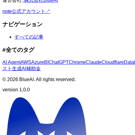
運営会社:
株式会社BlueAI
note公式アカウント
↗
ナビゲーション
すべての記事
#全てのタグ
AI Agent​​​​‌ ‍ ​‍​‍‌‍ ‌ ​‍‌‍‍‌‌‍‌ ‌‍‍‌‌‍ ‍​‍​‍​ ‍‍​‍​‍‌ ​ ‌‍​‌‌‍ ‍‌‍‍‌‌ ‌​‌ ‍‌​‍ ‍‌‍‍‌‌‍ ​‍​‍​‍ ​​‍​‍‌‍‍​‌ ​‍‌‍‌‌‌‍‌‍​‍​‍​ ‍‍​‍​‍‌‍‍​‌ ‌​‌ ‌​‌ ​​​ ‍‍​‍ ​‍ ‌‍ ​‌‍ ‌‍​ ‌‍​‌‌‍ ​‌‍‍​‌‍ ‌ ​ ‌ ‌​​ ‍‍​ ​ ​ ​ ​ ​ ​ ​ ​‍ ‌‍‍‌‌‍ ‍‌ ‌​‌‍‌‌‌‍ ‍‌ ‌​​‍ ‌‍‌‌‌‍‌​‌‍‍‌‌ ‌​​‍ ‌‍ ‌‌‍ ‌‍‌​‌‍‌‌​ ‌‌ ​​‌ ​‍‌‍‌‌‌ ​ ‌‍‌‌‌‍ ‍‌ ‌​‌‍​‌‌ ‌​‌‍‍‌‌‍ ‌‍ ‍​ ‍ ‌‍‍‌‌‍‌​​ ‌‌‍​‌​ ‍​​ ‌‍​ ‌‍​ ​​​ ‌​​ ‍‌​ ‌ ​‍ ‌​ ​​‌‍‌​​ ‍‌​ ​‍​‍ ‌​ ‌​​ ​‌​ ​‌​ ​​​‍ ‌‌‍​‌‌‍‌‍​ ‌​‌‍​‌​‍ ‌​ ‍‌​ ‍​​ ‍‌​ ‌‌​ ​​​ ‍​​ ‍‌‌‍​‌​ ​​​ ​ ​ ‍​‌‍​‌​ ‍ ‌ ‌​‌ ‍‌‌ ​​‌‍‌‌​ ‌‌ ‌​‌‍​‌‌‍‌ ​ ‍ ‌ ​​‌‍​‌‌ ‌​‌‍‍​​ ‌‌ ‌​‌‍‍‌‌ ‌​‌‍ ​‌‍‌‌​ ‌‍​‍‌‍​‌‌ ​ ‌‍‌‌‌‌‌‌‌ ​‍‌‍ ​​ ‌‌‍‍​‌ ‌​‌ ‌​‌ ​​​‍‌‌​ ​ ‌​​‌​‍‌‌​ ​‍‌​‌‍​‍‌‌​ ​‍‌​‌‍‌‍ ​‌‍ ‌‍​ ‌‍​‌‌‍ ​‌‍‍​‌‍ ‌ ​ ‌ ‌​​‍‌‌​ ​ ‌​​‌​ ​ ​ ​ ​ ​ ​ ​ ​‍‌‍‌‍‍‌‌‍‌​​ ‌‌‍​‌​ ‍​​ ‌‍​ ‌‍​ ​​​ ‌​​ ‍‌​ ‌ ​‍ ‌​ ​​‌‍‌​​ ‍‌​ ​‍​‍ ‌​ ‌​​ ​‌​ ​‌​ ​​​‍ ‌‌‍​‌‌‍‌‍​ ‌​‌‍​‌​‍ ‌​ ‍‌​ ‍​​ ‍‌​ ‌‌​ ​​​ ‍​​ ‍‌‌‍​‌​ ​​​ ​ ​ ‍​‌‍​‌​‍‌‍‌ ‌​‌ ‍‌‌ ​​‌‍‌‌​ ‌‌ ‌​‌‍​‌‌‍‌ ​‍‌‍‌ ​​‌‍​‌‌ ‌​‌‍‍​​ ‌‌ ‌​‌‍‍‌‌ ‌​‌‍ ​‌‍‌‌​‍‌‍‌ ​​‌‍‌‌‌ ​‍‌ ​ ‌ ​​‌‍‌‌‌‍​ ‌ ‌​‌‍‍‌‌ ‌‍‌‍‌‌​ ‌‌ ​​‌ ‌‌‌‍​‍‌‍ ​‌‍‍‌‌ ​ ‌‍‍​‌‍‌‌‌‍‌​​‍​‍‌ ‌
AWS​​​​‌ ‍ ​‍​‍‌‍ ‌ ​‍‌‍‍‌‌‍‌ ‌‍‍‌‌‍ ‍​‍​‍​ ‍‍​‍​‍‌ ​ ‌‍​‌‌‍ ‍‌‍‍‌‌ ‌​‌ ‍‌​‍ ‍‌‍‍‌‌‍ ​‍​‍​‍ ​​‍​‍‌‍‍​‌ ​‍‌‍‌‌‌‍‌‍​‍​‍​ ‍‍​‍​‍‌‍‍​‌ ‌​‌ ‌​‌ ​​​ ‍‍​‍ ​‍ ‌‍ ​‌‍ ‌‍​ ‌‍​‌‌‍ ​‌‍‍​‌‍ ‌ ​ ‌ ‌​​ ‍‍​ ​ ​ ​ ​ ​ ​ ​ ​‍ ‌‍‍‌‌‍ ‍‌ ‌​‌‍‌‌‌‍ ‍‌ ‌​​‍ ‌‍‌‌‌‍‌​‌‍‍‌‌ ‌​​‍ ‌‍ ‌‌‍ ‌‍‌​‌‍‌‌​ ‌‌ ​​‌ ​‍‌‍‌‌‌ ​ ‌‍‌‌‌‍ ‍‌ ‌​‌‍​‌‌ ‌​‌‍‍‌‌‍ ‌‍ ‍​ ‍ ‌‍‍‌‌‍‌​​ ‌‌​​‌‌​‍​‌ ‌ ‌‍ ‌​‍ ​ ​‌‌‌‌‌​ ‌‌​ ‍‌‌‍​ ‌ ​ ‌​‌​‌ ‌‍‌​ ‌‌ ​‌​ ​‌‌‍‍ ‌ ‍‌‌​​‍‌‍‌‍‌‌‍‍‌​ ​ ‍ ‌ ‌​‌ ‍‌‌ ​​‌‍‌‌​ ‌‌ ‌​‌‍​‌‌‍‌ ​ ‍ ‌ ​​‌‍​‌‌ ‌​‌‍‍​​ ‌‌ ‌​‌‍‍‌‌ ‌​‌‍ ​‌‍‌‌​ ‌‍​‍‌‍​‌‌ ​ ‌‍‌‌‌‌‌‌‌ ​‍‌‍ ​​ ‌‌‍‍​‌ ‌​‌ ‌​‌ ​​​‍‌‌​ ​ ‌​​‌​‍‌‌​ ​‍‌​‌‍​‍‌‌​ ​‍‌​‌‍‌‍ ​‌‍ ‌‍​ ‌‍​‌‌‍ ​‌‍‍​‌‍ ‌ ​ ‌ ‌​​‍‌‌​ ​ ‌​​‌​ ​ ​ ​ ​ ​ ​ ​ ​‍‌‍‌‍‍‌‌‍‌​​ ‌‌​​‌‌​‍​‌ ‌ ‌‍ ‌​‍ ​ ​‌‌‌‌‌​ ‌‌​ ‍‌‌‍​ ‌ ​ ‌​‌​‌ ‌‍‌​ ‌‌ ​‌​ ​‌‌‍‍ ‌ ‍‌‌​​‍‌‍‌‍‌‌‍‍‌​ ​‍‌‍‌ ‌​‌ ‍‌‌ ​​‌‍‌‌​ ‌‌ ‌​‌‍​‌‌‍‌ ​‍‌‍‌ ​​‌‍​‌‌ ‌​‌‍‍​​ ‌‌ ‌​‌‍‍‌‌ ‌​‌‍ ​‌‍‌‌​‍‌‍‌ ​​‌‍‌‌‌ ​‍‌ ​ ‌ ​​‌‍‌‌‌‍​ ‌ ‌​‌‍‍‌‌ ‌‍‌‍‌‌​ ‌‌ ​​‌ ‌‌‌‍​‍‌‍ ​‌‍‍‌‌ ​ ‌‍‍​‌‍‌‌‌‍‌​​‍​‍‌ ‌
Azure​​​​‌ ‍ ​‍​‍‌‍ ‌ ​‍‌‍‍‌‌‍‌ ‌‍‍‌‌‍ ‍​‍​‍​ ‍‍​‍​‍‌ ​ ‌‍​‌‌‍ ‍‌‍‍‌‌ ‌​‌ ‍‌​‍ ‍‌‍‍‌‌‍ ​‍​‍​‍ ​​‍​‍‌‍‍​‌ ​‍‌‍‌‌‌‍‌‍​‍​‍​ ‍‍​‍​‍‌‍‍​‌ ‌​‌ ‌​‌ ​​​ ‍‍​‍ ​‍ ‌‍ ​‌‍ ‌‍​ ‌‍​‌‌‍ ​‌‍‍​‌‍ ‌ ​ ‌ ‌​​ ‍‍​ ​ ​ ​ ​ ​ ​ ​ ​‍ ‌‍‍‌‌‍ ‍‌ ‌​‌‍‌‌‌‍ ‍‌ ‌​​‍ ‌‍‌‌‌‍‌​‌‍‍‌‌ ‌​​‍ ‌‍ ‌‌‍ ‌‍‌​‌‍‌‌​ ‌‌ ​​‌ ​‍‌‍‌‌‌ ​ ‌‍‌‌‌‍ ‍‌ ‌​‌‍​‌‌ ‌​‌‍‍‌‌‍ ‌‍ ‍​ ‍ ‌‍‍‌‌‍‌​​ ‌‌ ‍​‌‌​‌‌‌​‌​ ​‍‌ ‌‍​ ‍​​ ​‌‌‌‌‌‌‍ ‍‌‍​‍‌ ‌ ​ ​‌‌​‍‍‌​‌‌‌ ​‍​ ‌ ‌‌​​​ ​ ‌ ‌ ‌ ‍‍‌​‍ ‌ ​‍​ ‍ ‌ ‌​‌ ‍‌‌ ​​‌‍‌‌​ ‌‌ ‌​‌‍​‌‌‍‌ ​ ‍ ‌ ​​‌‍​‌‌ ‌​‌‍‍​​ ‌‌ ‌​‌‍‍‌‌ ‌​‌‍ ​‌‍‌‌​ ‌‍​‍‌‍​‌‌ ​ ‌‍‌‌‌‌‌‌‌ ​‍‌‍ ​​ ‌‌‍‍​‌ ‌​‌ ‌​‌ ​​​‍‌‌​ ​ ‌​​‌​‍‌‌​ ​‍‌​‌‍​‍‌‌​ ​‍‌​‌‍‌‍ ​‌‍ ‌‍​ ‌‍​‌‌‍ ​‌‍‍​‌‍ ‌ ​ ‌ ‌​​‍‌‌​ ​ ‌​​‌​ ​ ​ ​ ​ ​ ​ ​ ​‍‌‍‌‍‍‌‌‍‌​​ ‌‌ ‍​‌‌​‌‌‌​‌​ ​‍‌ ‌‍​ ‍​​ ​‌‌‌‌‌‌‍ ‍‌‍​‍‌ ‌ ​ ​‌‌​‍‍‌​‌‌‌ ​‍​ ‌ ‌‌​​​ ​ ‌ ‌ ‌ ‍‍‌​‍ ‌ ​‍​‍‌‍‌ ‌​‌ ‍‌‌ ​​‌‍‌‌​ ‌‌ ‌​‌‍​‌‌‍‌ ​‍‌‍‌ ​​‌‍​‌‌ ‌​‌‍‍​​ ‌‌ ‌​‌‍‍‌‌ ‌​‌‍ ​‌‍‌‌​‍‌‍‌ ​​‌‍‌‌‌ ​‍‌ ​ ‌ ​​‌‍‌‌‌‍​ ‌ ‌​‌‍‍‌‌ ‌‍‌‍‌‌​ ‌‌ ​​‌ ‌‌‌‍​‍‌‍ ​‌‍‍‌‌ ​ ‌‍‍​‌‍‌‌‌‍‌​​‍​‍‌ ‌
BI​​​​‌ ‍ ​‍​‍‌‍ ‌ ​‍‌‍‍‌‌‍‌ ‌‍‍‌‌‍ ‍​‍​‍​ ‍‍​‍​‍‌ ​ ‌‍​‌‌‍ ‍‌‍‍‌‌ ‌​‌ ‍‌​‍ ‍‌‍‍‌‌‍ ​‍​‍​‍ ​​‍​‍‌‍‍​‌ ​‍‌‍‌‌‌‍‌‍​‍​‍​ ‍‍​‍​‍‌‍‍​‌ ‌​‌ ‌​‌ ​​​ ‍‍​‍ ​‍ ‌‍ ​‌‍ ‌‍​ ‌‍​‌‌‍ ​‌‍‍​‌‍ ‌ ​ ‌ ‌​​ ‍‍​ ​ ​ ​ ​ ​ ​ ​ ​‍ ‌‍‍‌‌‍ ‍‌ ‌​‌‍‌‌‌‍ ‍‌ ‌​​‍ ‌‍‌‌‌‍‌​‌‍‍‌‌ ‌​​‍ ‌‍ ‌‌‍ ‌‍‌​‌‍‌‌​ ‌‌ ​​‌ ​‍‌‍‌‌‌ ​ ‌‍‌‌‌‍ ‍‌ ‌​‌‍​‌‌ ‌​‌‍‍‌‌‍ ‌‍ ‍​ ‍ ‌‍‍‌‌‍‌​​ ‌‌‍‌​‌ ‌‍‌‌‍​‌‍​‌‌​ ​‌‍‌‍​ ​ ‌‌‍‌​ ‍‌​ ​‌​ ‍‌‌‍ ​‌​​‍‌​ ​‌‍‌ ‌​‍‌‌​​ ‌​ ​‌​ ​‌ ​ ‌ ‌‌​ ‌‍​ ‍ ‌ ‌​‌ ‍‌‌ ​​‌‍‌‌​ ‌‌ ‌​‌‍​‌‌‍‌ ​ ‍ ‌ ​​‌‍​‌‌ ‌​‌‍‍​​ ‌‌ ‌​‌‍‍‌‌ ‌​‌‍ ​‌‍‌‌​ ‌‍​‍‌‍​‌‌ ​ ‌‍‌‌‌‌‌‌‌ ​‍‌‍ ​​ ‌‌‍‍​‌ ‌​‌ ‌​‌ ​​​‍‌‌​ ​ ‌​​‌​‍‌‌​ ​‍‌​‌‍​‍‌‌​ ​‍‌​‌‍‌‍ ​‌‍ ‌‍​ ‌‍​‌‌‍ ​‌‍‍​‌‍ ‌ ​ ‌ ‌​​‍‌‌​ ​ ‌​​‌​ ​ ​ ​ ​ ​ ​ ​ ​‍‌‍‌‍‍‌‌‍‌​​ ‌‌‍‌​‌ ‌‍‌‌‍​‌‍​‌‌​ ​‌‍‌‍​ ​ ‌‌‍‌​ ‍‌​ ​‌​ ‍‌‌‍ ​‌​​‍‌​ ​‌‍‌ ‌​‍‌‌​​ ‌​ ​‌​ ​‌ ​ ‌ ‌‌​ ‌‍​‍‌‍‌ ‌​‌ ‍‌‌ ​​‌‍‌‌​ ‌‌ ‌​‌‍​‌‌‍‌ ​‍‌‍‌ ​​‌‍​‌‌ ‌​‌‍‍​​ ‌‌ ‌​‌‍‍‌‌ ‌​‌‍ ​‌‍‌‌​‍‌‍‌ ​​‌‍‌‌‌ ​‍‌ ​ ‌ ​​‌‍‌‌‌‍​ ‌ ‌​‌‍‍‌‌ ‌‍‌‍‌‌​ ‌‌ ​​‌ ‌‌‌‍​‍‌‍ ​‌‍‍‌‌ ​ ‌‍‍​‌‍‌‌‌‍‌​​‍​‍‌ ‌
ChatGPT​​​​‌ ‍ ​‍​‍‌‍ ‌ ​‍‌‍‍‌‌‍‌ ‌‍‍‌‌‍ ‍​‍​‍​ ‍‍​‍​‍‌ ​ ‌‍​‌‌‍ ‍‌‍‍‌‌ ‌​‌ ‍‌​‍ ‍‌‍‍‌‌‍ ​‍​‍​‍ ​​‍​‍‌‍‍​‌ ​‍‌‍‌‌‌‍‌‍​‍​‍​ ‍‍​‍​‍‌‍‍​‌ ‌​‌ ‌​‌ ​​​ ‍‍​‍ ​‍ ‌‍ ​‌‍ ‌‍​ ‌‍​‌‌‍ ​‌‍‍​‌‍ ‌ ​ ‌ ‌​​ ‍‍​ ​ ​ ​ ​ ​ ​ ​ ​‍ ‌‍‍‌‌‍ ‍‌ ‌​‌‍‌‌‌‍ ‍‌ ‌​​‍ ‌‍‌‌‌‍‌​‌‍‍‌‌ ‌​​‍ ‌‍ ‌‌‍ ‌‍‌​‌‍‌‌​ ‌‌ ​​‌ ​‍‌‍‌‌‌ ​ ‌‍‌‌‌‍ ‍‌ ‌​‌‍​‌‌ ‌​‌‍‍‌‌‍ ‌‍ ‍​ ‍ ‌‍‍‌‌‍‌​​ ‌​ ‌‌​ ​​‌‍​‌​ ​‍‌‍​‍​ ‌‍‌‍‌‌‌‍​‌​‍ ‌​ ‌‌​ ‌‌​ ‌​​ ​​​‍ ‌​ ‌​​ ​‌‌‍​ ‌‍‌​​‍ ‌‌‍​‌‌‍‌‍​ ‌‌​ ‍‌​‍ ‌‌‍​‌‌‍​‌​ ‍​​ ‍​​ ​ ​ ‌ ‌‍​‌​ ​ ​ ‌ ​ ‌​​ ‍​​ ‌‌​ ‍ ‌ ‌​‌ ‍‌‌ ​​‌‍‌‌​ ‌‌ ‌​‌‍​‌‌‍‌ ​ ‍ ‌ ​​‌‍​‌‌ ‌​‌‍‍​​ ‌‌ ‌​‌‍‍‌‌ ‌​‌‍ ​‌‍‌‌​ ‌‍​‍‌‍​‌‌ ​ ‌‍‌‌‌‌‌‌‌ ​‍‌‍ ​​ ‌‌‍‍​‌ ‌​‌ ‌​‌ ​​​‍‌‌​ ​ ‌​​‌​‍‌‌​ ​‍‌​‌‍​‍‌‌​ ​‍‌​‌‍‌‍ ​‌‍ ‌‍​ ‌‍​‌‌‍ ​‌‍‍​‌‍ ‌ ​ ‌ ‌​​‍‌‌​ ​ ‌​​‌​ ​ ​ ​ ​ ​ ​ ​ ​‍‌‍‌‍‍‌‌‍‌​​ ‌​ ‌‌​ ​​‌‍​‌​ ​‍‌‍​‍​ ‌‍‌‍‌‌‌‍​‌​‍ ‌​ ‌‌​ ‌‌​ ‌​​ ​​​‍ ‌​ ‌​​ ​‌‌‍​ ‌‍‌​​‍ ‌‌‍​‌‌‍‌‍​ ‌‌​ ‍‌​‍ ‌‌‍​‌‌‍​‌​ ‍​​ ‍​​ ​ ​ ‌ ‌‍​‌​ ​ ​ ‌ ​ ‌​​ ‍​​ ‌‌​‍‌‍‌ ‌​‌ ‍‌‌ ​​‌‍‌‌​ ‌‌ ‌​‌‍​‌‌‍‌ ​‍‌‍‌ ​​‌‍​‌‌ ‌​‌‍‍​​ ‌‌ ‌​‌‍‍‌‌ ‌​‌‍ ​‌‍‌‌​‍‌‍‌ ​​‌‍‌‌‌ ​‍‌ ​ ‌ ​​‌‍‌‌‌‍​ ‌ ‌​‌‍‍‌‌ ‌‍‌‍‌‌​ ‌‌ ​​‌ ‌‌‌‍​‍‌‍ ​‌‍‍‌‌ ​ ‌‍‍​‌‍‌‌‌‍‌​​‍​‍‌ ‌
Chrome​​​​‌ ‍ ​‍​‍‌‍ ‌ ​‍‌‍‍‌‌‍‌ ‌‍‍‌‌‍ ‍​‍​‍​ ‍‍​‍​‍‌ ​ ‌‍​‌‌‍ ‍‌‍‍‌‌ ‌​‌ ‍‌​‍ ‍‌‍‍‌‌‍ ​‍​‍​‍ ​​‍​‍‌‍‍​‌ ​‍‌‍‌‌‌‍‌‍​‍​‍​ ‍‍​‍​‍‌‍‍​‌ ‌​‌ ‌​‌ ​​​ ‍‍​‍ ​‍ ‌‍ ​‌‍ ‌‍​ ‌‍​‌‌‍ ​‌‍‍​‌‍ ‌ ​ ‌ ‌​​ ‍‍​ ​ ​ ​ ​ ​ ​ ​ ​‍ ‌‍‍‌‌‍ ‍‌ ‌​‌‍‌‌‌‍ ‍‌ ‌​​‍ ‌‍‌‌‌‍‌​‌‍‍‌‌ ‌​​‍ ‌‍ ‌‌‍ ‌‍‌​‌‍‌‌​ ‌‌ ​​‌ ​‍‌‍‌‌‌ ​ ‌‍‌‌‌‍ ‍‌ ‌​‌‍​‌‌ ‌​‌‍‍‌‌‍ ‌‍ ‍​ ‍ ‌‍‍‌‌‍‌​​ ‌​ ‌‍​ ‌‌‌‍​ ‌‍​‌‌‍‌‌‌‍‌​‌‍​ ​ ​‍​‍ ‌​ ‌​‌‍​ ‌‍‌‍​ ​‍​‍ ‌​ ‌​​ ‍‌​ ‌​​ ‌​​‍ ‌‌‍​‌​ ‌‍‌‍‌​​ ‌‌​‍ ‌‌‍‌‌​ ​​​ ​ ​ ‍‌​ ​‌‌‍‌‌‌‍‌​​ ​​​ ‍‌​ ‌‌​ ‍​​ ​‍​ ‍ ‌ ‌​‌ ‍‌‌ ​​‌‍‌‌​ ‌‌ ‌​‌‍​‌‌‍‌ ​ ‍ ‌ ​​‌‍​‌‌ ‌​‌‍‍​​ ‌‌ ‌​‌‍‍‌‌ ‌​‌‍ ​‌‍‌‌​ ‌‍​‍‌‍​‌‌ ​ ‌‍‌‌‌‌‌‌‌ ​‍‌‍ ​​ ‌‌‍‍​‌ ‌​‌ ‌​‌ ​​​‍‌‌​ ​ ‌​​‌​‍‌‌​ ​‍‌​‌‍​‍‌‌​ ​‍‌​‌‍‌‍ ​‌‍ ‌‍​ ‌‍​‌‌‍ ​‌‍‍​‌‍ ‌ ​ ‌ ‌​​‍‌‌​ ​ ‌​​‌​ ​ ​ ​ ​ ​ ​ ​ ​‍‌‍‌‍‍‌‌‍‌​​ ‌​ ‌‍​ ‌‌‌‍​ ‌‍​‌‌‍‌‌‌‍‌​‌‍​ ​ ​‍​‍ ‌​ ‌​‌‍​ ‌‍‌‍​ ​‍​‍ ‌​ ‌​​ ‍‌​ ‌​​ ‌​​‍ ‌‌‍​‌​ ‌‍‌‍‌​​ ‌‌​‍ ‌‌‍‌‌​ ​​​ ​ ​ ‍‌​ ​‌‌‍‌‌‌‍‌​​ ​​​ ‍‌​ ‌‌​ ‍​​ ​‍​‍‌‍‌ ‌​‌ ‍‌‌ ​​‌‍‌‌​ ‌‌ ‌​‌‍​‌‌‍‌ ​‍‌‍‌ ​​‌‍​‌‌ ‌​‌‍‍​​ ‌‌ ‌​‌‍‍‌‌ ‌​‌‍ ​‌‍‌‌​‍‌‍‌ ​​‌‍‌‌‌ ​‍‌ ​ ‌ ​​‌‍‌‌‌‍​ ‌ ‌​‌‍‍‌‌ ‌‍‌‍‌‌​ ‌‌ ​​‌ ‌‌‌‍​‍‌‍ ​‌‍‍‌‌ ​ ‌‍‍​‌‍‌‌‌‍‌​​‍​‍‌ ‌
Claude​​​​‌ ‍ ​‍​‍‌‍ ‌ ​‍‌‍‍‌‌‍‌ ‌‍‍‌‌‍ ‍​‍​‍​ ‍‍​‍​‍‌ ​ ‌‍​‌‌‍ ‍‌‍‍‌‌ ‌​‌ ‍‌​‍ ‍‌‍‍‌‌‍ ​‍​‍​‍ ​​‍​‍‌‍‍​‌ ​‍‌‍‌‌‌‍‌‍​‍​‍​ ‍‍​‍​‍‌‍‍​‌ ‌​‌ ‌​‌ ​​​ ‍‍​‍ ​‍ ‌‍ ​‌‍ ‌‍​ ‌‍​‌‌‍ ​‌‍‍​‌‍ ‌ ​ ‌ ‌​​ ‍‍​ ​ ​ ​ ​ ​ ​ ​ ​‍ ‌‍‍‌‌‍ ‍‌ ‌​‌‍‌‌‌‍ ‍‌ ‌​​‍ ‌‍‌‌‌‍‌​‌‍‍‌‌ ‌​​‍ ‌‍ ‌‌‍ ‌‍‌​‌‍‌‌​ ‌‌ ​​‌ ​‍‌‍‌‌‌ ​ ‌‍‌‌‌‍ ‍‌ ‌​‌‍​‌‌ ‌​‌‍‍‌‌‍ ‌‍ ‍​ ‍ ‌‍‍‌‌‍‌​​ ‌‌‍‌​‌ ‌‍‌‌‍​‌‍​‌‌​ ​‌‍‌‍​ ​ ‌‌‍‌​ ‍‌​ ​‌​ ‍‌‌‍ ​‌​​‍‌​ ​‌‍‌ ‌​‍‌‌​​ ‌​ ​‌​ ​‌ ​ ‌‍ ‌‌​‌‌​ ‍ ‌ ‌​‌ ‍‌‌ ​​‌‍‌‌​ ‌‌ ‌​‌‍​‌‌‍‌ ​ ‍ ‌ ​​‌‍​‌‌ ‌​‌‍‍​​ ‌‌ ‌​‌‍‍‌‌ ‌​‌‍ ​‌‍‌‌​ ‌‍​‍‌‍​‌‌ ​ ‌‍‌‌‌‌‌‌‌ ​‍‌‍ ​​ ‌‌‍‍​‌ ‌​‌ ‌​‌ ​​​‍‌‌​ ​ ‌​​‌​‍‌‌​ ​‍‌​‌‍​‍‌‌​ ​‍‌​‌‍‌‍ ​‌‍ ‌‍​ ‌‍​‌‌‍ ​‌‍‍​‌‍ ‌ ​ ‌ ‌​​‍‌‌​ ​ ‌​​‌​ ​ ​ ​ ​ ​ ​ ​ ​‍‌‍‌‍‍‌‌‍‌​​ ‌‌‍‌​‌ ‌‍‌‌‍​‌‍​‌‌​ ​‌‍‌‍​ ​ ‌‌‍‌​ ‍‌​ ​‌​ ‍‌‌‍ ​‌​​‍‌​ ​‌‍‌ ‌​‍‌‌​​ ‌​ ​‌​ ​‌ ​ ‌‍ ‌‌​‌‌​‍‌‍‌ ‌​‌ ‍‌‌ ​​‌‍‌‌​ ‌‌ ‌​‌‍​‌‌‍‌ ​‍‌‍‌ ​​‌‍​‌‌ ‌​‌‍‍​​ ‌‌ ‌​‌‍‍‌‌ ‌​‌‍ ​‌‍‌‌​‍‌‍‌ ​​‌‍‌‌‌ ​‍‌ ​ ‌ ​​‌‍‌‌‌‍​ ‌ ‌​‌‍‍‌‌ ‌‍‌‍‌‌​ ‌‌ ​​‌ ‌‌‌‍​‍‌‍ ​‌‍‍‌‌ ​ ‌‍‍​‌‍‌‌‌‍‌​​‍​‍‌ ‌
Cloudflare​​​​‌ ‍ ​‍​‍‌‍ ‌ ​‍‌‍‍‌‌‍‌ ‌‍‍‌‌‍ ‍​‍​‍​ ‍‍​‍​‍‌ ​ ‌‍​‌‌‍ ‍‌‍‍‌‌ ‌​‌ ‍‌​‍ ‍‌‍‍‌‌‍ ​‍​‍​‍ ​​‍​‍‌‍‍​‌ ​‍‌‍‌‌‌‍‌‍​‍​‍​ ‍‍​‍​‍‌‍‍​‌ ‌​‌ ‌​‌ ​​​ ‍‍​‍ ​‍ ‌‍ ​‌‍ ‌‍​ ‌‍​‌‌‍ ​‌‍‍​‌‍ ‌ ​ ‌ ‌​​ ‍‍​ ​ ​ ​ ​ ​ ​ ​ ​‍ ‌‍‍‌‌‍ ‍‌ ‌​‌‍‌‌‌‍ ‍‌ ‌​​‍ ‌‍‌‌‌‍‌​‌‍‍‌‌ ‌​​‍ ‌‍ ‌‌‍ ‌‍‌​‌‍‌‌​ ‌‌ ​​‌ ​‍‌‍‌‌‌ ​ ‌‍‌‌‌‍ ‍‌ ‌​‌‍​‌‌ ‌​‌‍‍‌‌‍ ‌‍ ‍​ ‍ ‌‍‍‌‌‍‌​​ ‌‌‍‌‌​ ​​​ ‌ ‌‍‌​‌‍​‌​ ‌‍‌‍‌​​ ​ ​‍ ‌‌‍​‌​ ​ ​ ​​‌‍​ ​‍ ‌​ ‌​‌‍‌‍‌‍‌​​ ‌ ​‍ ‌​ ‍​​ ‌​‌‍​‌‌‍‌‌​‍ ‌‌‍‌​​ ​‍​ ‌​‌‍‌‌‌‍‌‍​ ‌​​ ​‌​ ‌ ‌‍‌​​ ‌‌​ ‍‌​ ‍‌​ ‍ ‌ ‌​‌ ‍‌‌ ​​‌‍‌‌​ ‌‌ ‌​‌‍​‌‌‍‌ ​ ‍ ‌ ​​‌‍​‌‌ ‌​‌‍‍​​ ‌‌ ‌​‌‍‍‌‌ ‌​‌‍ ​‌‍‌‌​ ‌‍​‍‌‍​‌‌ ​ ‌‍‌‌‌‌‌‌‌ ​‍‌‍ ​​ ‌‌‍‍​‌ ‌​‌ ‌​‌ ​​​‍‌‌​ ​ ‌​​‌​‍‌‌​ ​‍‌​‌‍​‍‌‌​ ​‍‌​‌‍‌‍ ​‌‍ ‌‍​ ‌‍​‌‌‍ ​‌‍‍​‌‍ ‌ ​ ‌ ‌​​‍‌‌​ ​ ‌​​‌​ ​ ​ ​ ​ ​ ​ ​ ​‍‌‍‌‍‍‌‌‍‌​​ ‌‌‍‌‌​ ​​​ ‌ ‌‍‌​‌‍​‌​ ‌‍‌‍‌​​ ​ ​‍ ‌‌‍​‌​ ​ ​ ​​‌‍​ ​‍ ‌​ ‌​‌‍‌‍‌‍‌​​ ‌ ​‍ ‌​ ‍​​ ‌​‌‍​‌‌‍‌‌​‍ ‌‌‍‌​​ ​‍​ ‌​‌‍‌‌‌‍‌‍​ ‌​​ ​‌​ ‌ ‌‍‌​​ ‌‌​ ‍‌​ ‍‌​‍‌‍‌ ‌​‌ ‍‌‌ ​​‌‍‌‌​ ‌‌ ‌​‌‍​‌‌‍‌ ​‍‌‍‌ ​​‌‍​‌‌ ‌​‌‍‍​​ ‌‌ ‌​‌‍‍‌‌ ‌​‌‍ ​‌‍‌‌​‍‌‍‌ ​​‌‍‌‌‌ ​‍‌ ​ ‌ ​​‌‍‌‌‌‍​ ‌ ‌​‌‍‍‌‌ ‌‍‌‍‌‌​ ‌‌ ​​‌ ‌‌‌‍​‍‌‍ ​‌‍‍‌‌ ​ ‌‍‍​‌‍‌‌‌‍‌​​‍​‍‌ ‌
Databricks​​​​‌ ‍ ​‍​‍‌‍ ‌ ​‍‌‍‍‌‌‍‌ ‌‍‍‌‌‍ ‍​‍​‍​ ‍‍​‍​‍‌ ​ ‌‍​‌‌‍ ‍‌‍‍‌‌ ‌​‌ ‍‌​‍ ‍‌‍‍‌‌‍ ​‍​‍​‍ ​​‍​‍‌‍‍​‌ ​‍‌‍‌‌‌‍‌‍​‍​‍​ ‍‍​‍​‍‌‍‍​‌ ‌​‌ ‌​‌ ​​​ ‍‍​‍ ​‍ ‌‍ ​‌‍ ‌‍​ ‌‍​‌‌‍ ​‌‍‍​‌‍ ‌ ​ ‌ ‌​​ ‍‍​ ​ ​ ​ ​ ​ ​ ​ ​‍ ‌‍‍‌‌‍ ‍‌ ‌​‌‍‌‌‌‍ ‍‌ ‌​​‍ ‌‍‌‌‌‍‌​‌‍‍‌‌ ‌​​‍ ‌‍ ‌‌‍ ‌‍‌​‌‍‌‌​ ‌‌ ​​‌ ​‍‌‍‌‌‌ ​ ‌‍‌‌‌‍ ‍‌ ‌​‌‍​‌‌ ‌​‌‍‍‌‌‍ ‌‍ ‍​ ‍ ‌‍‍‌‌‍‌​​ ‌‌‍‌​‌ ‌‍‌‌‍​‌‍​‌‌​ ​‌‍‌‍​ ​ ‌‌‍‌​ ‍‌​ ​‌​ ‍‌‌‍ ​‌​​‍‌​ ​‌‍‌ ‌​‍‌‌​​ ‌​ ​‌​ ​‌ ​ ‌ ‍​​ ​ ​ ‍ ‌ ‌​‌ ‍‌‌ ​​‌‍‌‌​ ‌
スト​​​​‌ ‍ ​‍​‍‌‍ ‌ ​‍‌‍‍‌‌‍‌ ‌‍‍‌‌‍ ‍​‍​‍​ ‍‍​‍​‍‌ ​ ‌‍​‌‌‍ ‍‌‍‍‌‌ ‌​‌ ‍‌​‍ ‍‌‍‍‌‌‍ ​‍​‍​‍ ​​‍​‍‌‍‍​‌ ​‍‌‍‌‌‌‍‌‍​‍​‍​ ‍‍​‍​‍‌‍‍​‌ ‌​‌ ‌​‌ ​​​ ‍‍​‍ ​‍ ‌‍ ​‌‍ ‌‍​ ‌‍​‌‌‍ ​‌‍‍​‌‍ ‌ ​ ‌ ‌​​ ‍‍​ ​ ​ ​ ​ ​ ​ ​ ​‍ ‌‍‍‌‌‍ ‍‌ ‌​‌‍‌‌‌‍ ‍‌ ‌​​‍ ‌‍‌‌‌‍‌​‌‍‍‌‌ ‌​​‍ ‌‍ ‌‌‍ ‌‍‌​‌‍‌‌​ ‌‌ ​​‌ ​‍‌‍‌‌‌ ​ ‌‍‌‌‌‍ ‍‌ ‌​‌‍​‌‌ ‌​‌‍‍‌‌‍ ‌‍ ‍​ ‍ ‌‍‍‌‌‍‌​​ ‌‌‍​‌​ ‌‌​ ‌ ​ ​​​ ‌​‌‍‌‌‌‍‌‌‌‍‌‌​‍ ‌​ ​‌​ ‌​​ ​‌‌‍​‌​‍ ‌​ ‌​​ ​‍‌‍​‍‌‍‌​​‍ ‌‌‍​‌‌‍‌‌​ ‌‍​ ‍‌​‍ ‌​ ‍‌‌‍​‌​ ‌‌‌‍‌‌‌‍​ ​ ‌‍​ ‌‌‌‍​‍‌‍​‌​ ​‌​ ‌​​ ​‍​ ‍ ‌ ‌​‌ ‍‌‌ ​​‌‍‌‌​ ‌‌ ‌​‌‍​‌‌‍‌ ​ ‍ ‌ ​​‌‍​‌‌ ‌​‌‍‍​​ ‌‌ ‌​‌‍‍‌‌ ‌​‌‍ ​‌‍‌‌​ ‌‍​‍‌‍​‌‌ ​ ‌‍‌‌‌‌‌‌‌ ​‍‌‍ ​​ ‌‌‍‍​‌ ‌​‌ ‌​‌ ​​​‍‌‌​ ​ ‌​​‌​‍‌‌​ ​‍‌​‌‍​‍‌‌​ ​‍‌​‌‍‌‍ ​‌‍ ‌‍​ ‌‍​‌‌‍ ​‌‍‍​‌‍ ‌ ​ ‌ ‌​​‍‌‌​ ​ ‌​​‌​ ​ ​ ​ ​ ​ ​ ​ ​‍‌‍‌‍‍‌‌‍‌​​ ‌‌‍​‌​ ‌‌​ ‌ ​ ​​​ ‌​‌‍‌‌‌‍‌‌‌‍‌‌​‍ ‌​ ​‌​ ‌​​ ​‌‌‍​‌​‍ ‌​ ‌​​ ​‍‌‍​‍‌‍‌​​‍ ‌‌‍​‌‌‍‌‌​ ‌‍​ ‍‌​‍ ‌​ ‍‌‌‍​‌​ ‌‌‌‍‌‌‌‍​ ​ ‌‍​ ‌‌‌‍​‍‌‍​‌​ ​‌​ ‌​​ ​‍​‍‌‍‌ ‌​‌ ‍‌‌ ​​‌‍‌‌​ ‌‌ ‌​‌‍​‌‌‍‌ ​‍‌‍‌ ​​‌‍​‌‌ ‌​‌‍‍​​ ‌‌ ‌​‌‍‍‌‌ ‌​‌‍ ​‌‍‌‌​‍‌‍‌ ​​‌‍‌‌‌ ​‍‌ ​ ‌ ​​‌‍‌‌‌‍​ ‌ ‌​‌‍‍‌‌ ‌‍‌‍‌‌​ ‌‌ ​​‌ ‌‌‌‍​‍‌‍ ​‌‍‍‌‌ ​ ‌‍‍​‌‍‌‌‌‍‌​​‍​‍‌ ‌
生成AI​​​​‌ ‍ ​‍​‍‌‍ ‌ ​‍‌‍‍‌‌‍‌ ‌‍‍‌‌‍ ‍​‍​‍​ ‍‍​‍​‍‌ ​ ‌‍​‌‌‍ ‍‌‍‍‌‌ ‌​‌ ‍‌​‍ ‍‌‍‍‌‌‍ ​‍​‍​‍ ​​‍​‍‌‍‍​‌ ​‍‌‍‌‌‌‍‌‍​‍​‍​ ‍‍​‍​‍‌‍‍​‌ ‌​‌ ‌​‌ ​​​ ‍‍​‍ ​‍ ‌‍ ​‌‍ ‌‍​ ‌‍​‌‌‍ ​‌‍‍​‌‍ ‌ ​ ‌ ‌​​ ‍‍​ ​ ​ ​ ​ ​ ​ ​ ​‍ ‌‍‍‌‌‍ ‍‌ ‌​‌‍‌‌‌‍ ‍‌ ‌​​‍ ‌‍‌‌‌‍‌​‌‍‍‌‌ ‌​​‍ ‌‍ ‌‌‍ ‌‍‌​‌‍‌‌​ ‌‌ ​​‌ ​‍‌‍‌‌‌ ​ ‌‍‌‌‌‍ ‍‌ ‌​‌‍​‌‌ ‌​‌‍‍‌‌‍ ‌‍ ‍​ ‍ ‌‍‍‌‌‍‌​​ ‌​ ​‍​ ​​‌‍​ ‌‍​‌​ ​‌​ ‍​​ ‍‌‌‍‌​​‍ ‌‌‍‌‍‌‍‌​‌‍‌​​ ‌ ​‍ ‌​ ‌​​ ‍​‌‍‌‍​ ​ ​‍ ‌‌‍​‍​ ‌‌‌‍​ ‌‍​‌​‍ ‌​ ‌​​ ‌‌​ ‌‍​ ‍​​ ‌ ‌‍‌‍​ ‌‌‌‍​ ​ ‍‌‌‍​‍​ ‍​​ ​‌​ ‍ ‌ ‌​‌ ‍‌‌ ​​‌‍‌‌​ ‌‌ ‌​‌‍​‌‌‍‌ ​ ‍ ‌ ​​‌‍​‌‌ ‌​‌‍‍​​ ‌‌ ‌​‌‍‍‌‌ ‌​‌‍ ​‌‍‌‌​ ‌‍​‍‌‍​‌‌ ​ ‌‍‌‌‌‌‌‌‌ ​‍‌‍ ​​ ‌‌‍‍​‌ ‌​‌ ‌​‌ ​​​‍‌‌​ ​ ‌​​‌​‍‌‌​ ​‍‌​‌‍​‍‌‌​ ​‍‌​‌‍‌‍ ​‌‍ ‌‍​ ‌‍​‌‌‍ ​‌‍‍​‌‍ ‌ ​ ‌ ‌​​‍‌‌​ ​ ‌​​‌​ ​ ​ ​ ​ ​ ​ ​ ​‍‌‍‌‍‍‌‌‍‌​​ ‌​ ​‍​ ​​‌‍​ ‌‍​‌​ ​‌​ ‍​​ ‍‌‌‍‌​​‍ ‌‌‍‌‍‌‍‌​‌‍‌​​ ‌ ​‍ ‌​ ‌​​ ‍​‌‍‌‍​ ​ ​‍ ‌‌‍​‍​ ‌‌‌‍​ ‌‍​‌​‍ ‌​ ‌​​ ‌‌​ ‌‍​ ‍​​ ‌ ‌‍‌‍​ ‌‌‌‍​ ​ ‍‌‌‍​‍​ ‍​​ ​‌​‍‌‍‌ ‌​‌ ‍‌‌ ​​‌‍‌‌​ ‌‌ ‌​‌‍​‌‌‍‌ ​‍‌‍‌ ​​‌‍​‌‌ ‌​‌‍‍​​ ‌‌ ‌​‌‍‍‌‌ ‌​‌‍ ​‌‍‌‌​‍‌‍‌ ​​‌‍‌‌‌ ​‍‌ ​ ‌ ​​‌‍‌‌‌‍​ ‌ ‌​‌‍‍‌‌ ‌‍‌‍‌‌​ ‌‌ ​​‌ ‌‌‌‍​‍‌‍ ​‌‍‍‌‌ ​ ‌‍‍​‌‍‌‌‌‍‌​​‍​‍‌ ‌
補助金​​​​‌ ‍ ​‍​‍‌‍ ‌ ​‍‌‍‍‌‌‍‌ ‌‍‍‌‌‍ ‍​‍​‍​ ‍‍​‍​‍‌ ​ ‌‍​‌‌‍ ‍‌‍‍‌‌ ‌​‌ ‍‌​‍ ‍‌‍‍‌‌‍ ​‍​‍​‍ ​​‍​‍‌‍‍​‌ ​‍‌‍‌‌‌‍‌‍​‍​‍​ ‍‍​‍​‍‌‍‍​‌ ‌​‌ ‌​‌ ​​​ ‍‍​‍ ​‍ ‌‍ ​‌‍ ‌‍​ ‌‍​‌‌‍ ​‌‍‍​‌‍ ‌ ​ ‌ ‌​​ ‍‍​ ​ ​ ​ ​ ​ ​ ​ ​‍ ‌‍‍‌‌‍ ‍‌ ‌​‌‍‌‌‌‍ ‍‌ ‌​​‍ ‌‍‌‌‌‍‌​‌‍‍‌‌ ‌​​‍ ‌‍ ‌‌‍ ‌‍‌​‌‍‌‌​ ‌‌ ​​‌ ​‍‌‍‌‌‌ ​ ‌‍‌‌‌‍ ‍‌ ‌​‌‍​‌‌ ‌​‌‍‍‌‌‍ ‌‍ ‍​ ‍ ‌‍‍‌‌‍‌​​ ‌‌‍​‍​ ‌‌‌‍‌‌​ ​‌‌‍​ ​ ‍‌‌‍‌‌​ ‌‌​‍ ‌‌‍‌‍​ ‍​​ ​ ‌‍‌‌​‍ ‌​ ‌​​ ‌​​ ​​​ ‍‌​‍ ‌‌‍​‌‌‍​ ​ ​​​ ‍​​‍ ‌​ ​ ​ ‌ ​ ‍‌​ ​‍​ ​​​ ​ ​ ​‍​ ‌​‌‍​‍‌‍‌‌‌‍‌‌‌‍‌‍​ ‍ ‌ ‌​‌ ‍‌‌ ​​‌‍‌‌​ ‌‌ ‌​‌‍​‌‌‍‌ ​ ‍ ‌ ​​‌‍​‌‌ ‌​‌‍‍​​ ‌‌ ‌​‌‍‍‌‌ ‌​‌‍ ​‌‍‌‌​ ‌‍​‍‌‍​‌‌ ​ ‌‍‌‌‌‌‌‌‌ ​‍‌‍ ​​ ‌‌‍‍​‌ ‌​‌ ‌​‌ ​​​‍‌‌​ ​ ‌​​‌​‍‌‌​ ​‍‌​‌‍​‍‌‌​ ​‍‌​‌‍‌‍ ​‌‍ ‌‍​ ‌‍​‌‌‍ ​‌‍‍​‌‍ ‌ ​ ‌ ‌​​‍‌‌​ ​ ‌​​‌​ ​ ​ ​ ​ ​ ​ ​ ​‍‌‍‌‍‍‌‌‍‌​​ ‌‌‍​‍​ ‌‌‌‍‌‌​ ​‌‌‍​ ​ ‍‌‌‍‌‌​ ‌‌​‍ ‌‌‍‌‍​ ‍​​ ​ ‌‍‌‌​‍ ‌​ ‌​​ ‌​​ ​​​ ‍‌​‍ ‌‌‍​‌‌‍​ ​ ​​​ ‍​​‍ ‌​ ​ ​ ‌ ​ ‍‌​ ​‍​ ​​​ ​ ​ ​‍​ ‌​‌‍​‍‌‍‌‌‌‍‌‌‌‍‌‍​‍‌‍‌ ‌​‌ ‍‌‌ ​​‌‍‌‌​ ‌‌ ‌​‌‍​‌‌‍‌ ​‍‌‍‌ ​​‌‍​‌‌ ‌​‌‍‍​​ ‌‌ ‌​‌‍‍‌‌ ‌​‌‍ ​‌‍‌‌​‍‌‍‌ ​​‌‍‌‌‌ ​‍‌ ​ ‌ ​​‌‍‌‌‌‍​ ‌ ‌​‌‍‍‌‌ ‌‍‌‍‌‌​ ‌‌ ​​‌ ‌‌‌‍​‍‌‍ ​‌‍‍‌‌ ​ ‌‍‍​‌‍‌‌‌‍‌​​‍​‍‌ ‌
© 2026 BlueAI. All rights reserved.
version 1.0.0