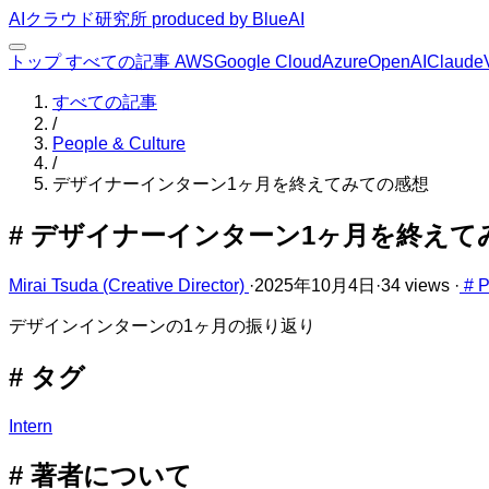
AIクラウド研究所
produced by BlueAI
トップ
すべての記事
AWS
Google Cloud
Azure
OpenAI
Claude
すべての記事
/
People & Culture​​​​‌ ‍ ​‍​‍‌‍ ‌ ​‍‌‍‍‌‌‍‌ ‌‍‍‌‌‍ ‍​‍​‍​ ‍‍​‍​‍‌ ​ ‌‍​‌‌‍ ‍‌‍‍‌‌ ‌​‌ ‍‌​‍ ‍‌‍‍‌‌‍ ​‍​‍​‍ ​​‍​‍‌‍‍​‌ ​‍‌‍‌‌‌‍‌‍​‍​‍​ ‍‍​‍​‍‌‍‍​‌ ‌​‌ ‌​‌ ​​​ ‍‍​‍ ​‍ ‌‍ ​‌‍ ‌‍​ ‌‍​‌‌‍ ​‌‍‍​‌‍ ‌ ​ ‌ ‌​​ ‍‍​ ​ ​ ​ ​ ​ ​ ​ ​‍ ‌‍‍‌‌‍ ‍‌ ‌​‌‍‌‌‌‍ ‍‌ ‌​​‍ ‌‍‌‌‌‍‌​‌‍‍‌‌ ‌​​‍ ‌‍ ‌‌‍ ‌‍‌​‌‍‌‌​ ‌‌ ​​‌ ​‍‌‍‌‌‌ ​ ‌‍‌‌‌‍ ‍‌ ‌​‌‍​‌‌ ‌​‌‍‍‌‌‍ ‌‍ ‍​ ‍ ‌‍‍‌‌‍‌​​ ‌‌‍‌​‌ ‌‍‌‌‍​‌‍​‌‌​ ​‌‍‌‍​ ​ ‌‌‍‌​ ‍‌​ ​‌​ ‍‌‌‍ ​‌​​‍‌​ ​‌‍‌ ‌​‍‌‌​​ ‌​ ‌‌ ‍‍‌ ​‍‌​‍‌​ ‌​​ ‍ ‌ ‌​‌ ‍‌‌ ​​‌‍‌‌​ ‌‌‍​ ‌‍​‌‌ ‌​‌‍‌‌‌‍‌ ‌‍ ‌ ​‍‌ ‍‌​ ‍ ‌ ​​‌‍​‌‌ ‌​‌‍‍​​ ‌‌ ‌​‌‍‍‌‌ ‌​‌‍ ​‌‍‌‌​ ‌‍​‍‌‍​‌‌ ​ ‌‍‌‌‌‌‌‌‌ ​‍‌‍ ​​ ‌‌‍‍​‌ ‌​‌ ‌​‌ ​​​‍‌‌​ ​ ‌​​‌​‍‌‌​ ​‍‌​‌‍​‍‌‌​ ​‍‌​‌‍‌‍ ​‌‍ ‌‍​ ‌‍​‌‌‍ ​‌‍‍​‌‍ ‌ ​ ‌ ‌​​‍‌‌​ ​ ‌​​‌​ ​ ​ ​ ​ ​ ​ ​ ​‍‌‍‌‍‍‌‌‍‌​​ ‌‌‍‌​‌ ‌‍‌‌‍​‌‍​‌‌​ ​‌‍‌‍​ ​ ‌‌‍‌​ ‍‌​ ​‌​ ‍‌‌‍ ​‌​​‍‌​ ​‌‍‌ ‌​‍‌‌​​ ‌​ ‌‌ ‍‍‌ ​‍‌​‍‌​ ‌​​‍‌‍‌ ‌​‌ ‍‌‌ ​​‌‍‌‌​ ‌‌‍​ ‌‍​‌‌ ‌​‌‍‌‌‌‍‌ ‌‍ ‌ ​‍‌ ‍‌​‍‌‍‌ ​​‌‍​‌‌ ‌​‌‍‍​​ ‌‌ ‌​‌‍‍‌‌ ‌​‌‍ ​‌‍‌‌​‍‌‍‌ ​​‌‍‌‌‌ ​‍‌ ​ ‌ ​​‌‍‌‌‌‍​ ‌ ‌​‌‍‍‌‌ ‌‍‌‍‌‌​ ‌‌ ​​‌ ‌‌‌‍​‍‌‍ ​‌‍‍‌‌ ​ ‌‍‍​‌‍‌‌‌‍‌​​‍​‍‌ ‌
/
デザイナーインターン1ヶ月を終えてみての感想​​​​‌ ‍ ​‍​‍‌‍ ‌ ​‍‌‍‍‌‌‍‌ ‌‍‍‌‌‍ ‍​‍​‍​ ‍‍​‍​‍‌ ​ ‌‍​‌‌‍ ‍‌‍‍‌‌ ‌​‌ ‍‌​‍ ‍‌‍‍‌‌‍ ​‍​‍​‍ ​​‍​‍‌‍‍​‌ ​‍‌‍‌‌‌‍‌‍​‍​‍​ ‍‍​‍​‍‌‍‍​‌ ‌​‌ ‌​‌ ​​​ ‍‍​‍ ​‍ ‌‍ ​‌‍ ‌‍​ ‌‍​‌‌‍ ​‌‍‍​‌‍ ‌ ​ ‌ ‌​​ ‍‍​ ​ ​ ​ ​ ​ ​ ​ ​‍ ‌‍‍‌‌‍ ‍‌ ‌​‌‍‌‌‌‍ ‍‌ ‌​​‍ ‌‍‌‌‌‍‌​‌‍‍‌‌ ‌​​‍ ‌‍ ‌‌‍ ‌‍‌​‌‍‌‌​ ‌‌ ​​‌ ​‍‌‍‌‌‌ ​ ‌‍‌‌‌‍ ‍‌ ‌​‌‍​‌‌ ‌​‌‍‍‌‌‍ ‌‍ ‍​ ‍ ‌‍‍‌‌‍‌​​ ‌​ ‌​‌‍​‌‌‍​‌​ ​‌‌‍​‍​ ​​​ ​‌‌‍‌‍​‍ ‌​ ‌​​ ​​​ ‌‌​ ‌‍​‍ ‌​ ‌​​ ​ ​ ‍​​ ‌ ​‍ ‌​ ‍‌​ ​​​ ​​​ ​‍​‍ ‌‌‍​‍‌‍‌‍‌‍​ ‌‍​ ‌‍​‍​ ‌‍​ ​‌​ ​ ​ ​ ​ ​​​ ‌ ​ ​‍​ ‍ ‌ ‌​‌ ‍‌‌ ​​‌‍‌‌​ ‌‌‍​‌‌ ​‍‌ ‌​‌‍‍‌‌‍​ ‌‍ ​‌‍‌‌​ ‍ ‌ ​​‌‍​‌‌ ‌​‌‍‍​​ ‌‌ ‌​‌‍‍‌‌ ‌​‌‍ ​‌‍‌‌​ ‌‍​‍‌‍​‌‌ ​ ‌‍‌‌‌‌‌‌‌ ​‍‌‍ ​​ ‌‌‍‍​‌ ‌​‌ ‌​‌ ​​​‍‌‌​ ​ ‌​​‌​‍‌‌​ ​‍‌​‌‍​‍‌‌​ ​‍‌​‌‍‌‍ ​‌‍ ‌‍​ ‌‍​‌‌‍ ​‌‍‍​‌‍ ‌ ​ ‌ ‌​​‍‌‌​ ​ ‌​​‌​ ​ ​ ​ ​ ​ ​ ​ ​‍‌‍‌‍‍‌‌‍‌​​ ‌​ ‌​‌‍​‌‌‍​‌​ ​‌‌‍​‍​ ​​​ ​‌‌‍‌‍​‍ ‌​ ‌​​ ​​​ ‌‌​ ‌‍​‍ ‌​ ‌​​ ​ ​ ‍​​ ‌ ​‍ ‌​ ‍‌​ ​​​ ​​​ ​‍​‍ ‌‌‍​‍‌‍‌‍‌‍​ ‌‍​ ‌‍​‍​ ‌‍​ ​‌​ ​ ​ ​ ​ ​​​ ‌ ​ ​‍​‍‌‍‌ ‌​‌ ‍‌‌ ​​‌‍‌‌​ ‌‌‍​‌‌ ​‍‌ ‌​‌‍‍‌‌‍​ ‌‍ ​‌‍‌‌​‍‌‍‌ ​​‌‍​‌‌ ‌​‌‍‍​​ ‌‌ ‌​‌‍‍‌‌ ‌​‌‍ ​‌‍‌‌​‍‌‍‌ ​​‌‍‌‌‌ ​‍‌ ​ ‌ ​​‌‍‌‌‌‍​ ‌ ‌​‌‍‍‌‌ ‌‍‌‍‌‌​ ‌‌ ​​‌ ‌‌‌‍​‍‌‍ ​‌‍‍‌‌ ​ ‌‍‍​‌‍‌‌‌‍‌​​‍​‍‌ ‌
# デザイナーインターン1ヶ月を終えてみての感想​​​​‌ ‍ ​‍​‍‌‍ ‌ ​‍‌‍‍‌‌‍‌ ‌‍‍‌‌‍ ‍​‍​‍​ ‍‍​‍​‍‌ ​ ‌‍​‌‌‍ ‍‌‍‍‌‌ ‌​‌ ‍‌​‍ ‍‌‍‍‌‌‍ ​‍​‍​‍ ​​‍​‍‌‍‍​‌ ​‍‌‍‌‌‌‍‌‍​‍​‍​ ‍‍​‍​‍‌‍‍​‌ ‌​‌ ‌​‌ ​​​ ‍‍​‍ ​‍ ‌‍ ​‌‍ ‌‍​ ‌‍​‌‌‍ ​‌‍‍​‌‍ ‌ ​ ‌ ‌​​ ‍‍​ ​ ​ ​ ​ ​ ​ ​ ​‍ ‌‍‍‌‌‍ ‍‌ ‌​‌‍‌‌‌‍ ‍‌ ‌​​‍ ‌‍‌‌‌‍‌​‌‍‍‌‌ ‌​​‍ ‌‍ ‌‌‍ ‌‍‌​‌‍‌‌​ ‌‌ ​​‌ ​‍‌‍‌‌‌ ​ ‌‍‌‌‌‍ ‍‌ ‌​‌‍​‌‌ ‌​‌‍‍‌‌‍ ‌‍ ‍​ ‍ ‌‍‍‌‌‍‌​​ ‌​ ‌​‌‍​‌‌‍​‌​ ​‌‌‍​‍​ ​​​ ​‌‌‍‌‍​‍ ‌​ ‌​​ ​​​ ‌‌​ ‌‍​‍ ‌​ ‌​​ ​ ​ ‍​​ ‌ ​‍ ‌​ ‍‌​ ​​​ ​​​ ​‍​‍ ‌‌‍​‍‌‍‌‍‌‍​ ‌‍​ ‌‍​‍​ ‌‍​ ​‌​ ​ ​ ​ ​ ​​​ ‌ ​ ​‍​ ‍ ‌ ‌​‌ ‍‌‌ ​​‌‍‌‌​ ‌‌‍​‌‌ ​‍‌ ‌​‌‍‍‌‌‍​ ‌‍ ​‌‍‌‌​ ‍ ‌ ​​‌‍​‌‌ ‌​‌‍‍​​ ‌‌ ‌​‌‍‍‌‌ ‌​‌‍ ​‌‍‌‌​ ‌‍​‍‌‍​‌‌ ​ ‌‍‌‌‌‌‌‌‌ ​‍‌‍ ​​ ‌‌‍‍​‌ ‌​‌ ‌​‌ ​​​‍‌‌​ ​ ‌​​‌​‍‌‌​ ​‍‌​‌‍​‍‌‌​ ​‍‌​‌‍‌‍ ​‌‍ ‌‍​ ‌‍​‌‌‍ ​‌‍‍​‌‍ ‌ ​ ‌ ‌​​‍‌‌​ ​ ‌​​‌​ ​ ​ ​ ​ ​ ​ ​ ​‍‌‍‌‍‍‌‌‍‌​​ ‌​ ‌​‌‍​‌‌‍​‌​ ​‌‌‍​‍​ ​​​ ​‌‌‍‌‍​‍ ‌​ ‌​​ ​​​ ‌‌​ ‌‍​‍ ‌​ ‌​​ ​ ​ ‍​​ ‌ ​‍ ‌​ ‍‌​ ​​​ ​​​ ​‍​‍ ‌‌‍​‍‌‍‌‍‌‍​ ‌‍​
Mirai Tsuda​​​​‌ ‍ ​‍​‍‌‍ ‌ ​‍‌‍‍‌‌‍‌ ‌‍‍‌‌‍ ‍​‍​‍​ ‍‍​‍​‍‌ ​ ‌‍​‌‌‍ ‍‌‍‍‌‌ ‌​‌ ‍‌​‍ ‍‌‍‍‌‌‍ ​‍​‍​‍ ​​‍​‍‌‍‍​‌ ​‍‌‍‌‌‌‍‌‍​‍​‍​ ‍‍​‍​‍‌‍‍​‌ ‌​‌ ‌​‌ ​​​ ‍‍​‍ ​‍ ‌‍ ​‌‍ ‌‍​ ‌‍​‌‌‍ ​‌‍‍​‌‍ ‌ ​ ‌ ‌​​ ‍‍​ ​ ​ ​ ​ ​ ​ ​ ​‍ ‌‍‍‌‌‍ ‍‌ ‌​‌‍‌‌‌‍ ‍‌ ‌​​‍ ‌‍‌‌‌‍‌​‌‍‍‌‌ ‌​​‍ ‌‍ ‌‌‍ ‌‍‌​‌‍‌‌​ ‌‌ ​​‌ ​‍‌‍‌‌‌ ​ ‌‍‌‌‌‍ ‍‌ ‌​‌‍​‌‌ ‌​‌‍‍‌‌‍ ‌‍ ‍​ ‍ ‌‍‍‌‌‍‌​​ ‌​ ‌​​ ‌‌‌‍​‌‌‍​‍​ ‌​​ ‌‌​ ‍​​ ​ ​‍ ‌​ ‌ ​ ​ ‌‍​‍‌‍‌​​‍ ‌​ ‌​‌‍​‍‌‍‌‍​ ​ ​‍ ‌‌‍​‍​ ‍‌​ ​​‌‍​‍​‍ ‌​ ‌ ​ ‌‌​ ‌‌‌‍‌‍​ ​‌‌‍‌‌‌‍​‍​ ‌‌‌‍‌​​ ​‌‌‍‌‌​ ‌​​ ‍ ‌ ‌​‌ ‍‌‌ ​​‌‍‌‌​ ‌‌‍​‌‌ ‌‌‌ ‌​‌‍‍​‌‍ ‌ ​‍​ ‍ ‌ ​​‌‍​‌‌ ‌​‌‍‍​​ ‌‌‍ ‍‌‍​‌‌‍ ‌‌‍‌‌​ ‌‍​‍‌‍​‌‌ ​ ‌‍‌‌‌‌‌‌‌ ​‍‌‍ ​​ ‌‌‍‍​‌ ‌​‌ ‌​‌ ​​​‍‌‌​ ​ ‌​​‌​‍‌‌​ ​‍‌​‌‍​‍‌‌​ ​‍‌​‌‍‌‍ ​‌‍ ‌‍​ ‌‍​‌‌‍ ​‌‍‍​‌‍ ‌ ​ ‌ ‌​​‍‌‌​ ​ ‌​​‌​ ​ ​ ​ ​ ​ ​ ​ ​‍‌‍‌‍‍‌‌‍‌​​ ‌​ ‌​​ ‌‌‌‍​‌‌‍​‍​ ‌​​ ‌‌​ ‍​​ ​ ​‍ ‌​ ‌ ​ ​ ‌‍​‍‌‍‌​​‍ ‌​ ‌​‌‍​‍‌‍‌‍​ ​ ​‍ ‌‌‍​‍​ ‍‌​ ​​‌‍​‍​‍ ‌​ ‌ ​ ‌‌​ ‌‌‌‍‌‍​ ​‌‌‍‌‌‌‍​‍​ ‌‌‌‍‌​​ ​‌‌‍‌‌​ ‌​​‍‌‍‌ ‌​‌ ‍‌‌ ​​‌‍‌‌​ ‌‌‍​‌‌ ‌‌‌ ‌​‌‍‍​‌‍ ‌ ​‍​‍‌‍‌ ​​‌‍​‌‌ ‌​‌‍‍​​ ‌‌‍ ‍‌‍​‌‌‍ ‌‌‍‌‌​‍‌‍‌ ​​‌‍‌‌‌ ​‍‌ ​ ‌ ​​‌‍‌‌‌‍​ ‌ ‌​‌‍‍‌‌ ‌‍‌‍‌‌​ ‌‌ ​​‌ ‌‌‌‍​‍‌‍ ​‌‍‍‌‌ ​ ‌‍‍​‌‍‌‌‌‍‌​​‍​‍‌ ‌
(Creative Director​​​​‌ ‍ ​‍​‍‌‍ ‌ ​‍‌‍‍‌‌‍‌ ‌‍‍‌‌‍ ‍​‍​‍​ ‍‍​‍​‍‌ ​ ‌‍​‌‌‍ ‍‌‍‍‌‌ ‌​‌ ‍‌​‍ ‍‌‍‍‌‌‍ ​‍​‍​‍ ​​‍​‍‌‍‍​‌ ​‍‌‍‌‌‌‍‌‍​‍​‍​ ‍‍​‍​‍‌‍‍​‌ ‌​‌ ‌​‌ ​​​ ‍‍​‍ ​‍ ‌‍ ​‌‍ ‌‍​ ‌‍​‌‌‍ ​‌‍‍​‌‍ ‌ ​ ‌ ‌​​ ‍‍​ ​ ​ ​ ​ ​ ​ ​ ​‍ ‌‍‍‌‌‍ ‍‌ ‌​‌‍‌‌‌‍ ‍‌ ‌​​‍ ‌‍‌‌‌‍‌​‌‍‍‌‌ ‌​​‍ ‌‍ ‌‌‍ ‌‍‌​‌‍‌‌​ ‌‌ ​​‌ ​‍‌‍‌‌‌ ​ ‌‍‌‌‌‍ ‍‌ ‌​‌‍​‌‌ ‌​‌‍‍‌‌‍ ‌‍ ‍​ ‍ ‌‍‍‌‌‍‌​​ ‌​ ‌​​ ‌‌‌‍​‌‌‍​‍​ ‌​​ ‌‌​ ‍​​ ​ ​‍ ‌​ ‌ ​ ​ ‌‍​‍‌‍‌​​‍ ‌​ ‌​‌‍​‍‌‍‌‍​ ​ ​‍ ‌‌‍​‍​ ‍‌​ ​​‌‍​‍​‍ ‌​ ‌ ​ ‌‌​ ‌‌‌‍‌‍​ ​‌‌‍‌‌‌‍​‍​ ‌‌‌‍‌​​ ​‌‌‍‌‌​ ‌​​ ‍ ‌ ‌​‌ ‍‌‌ ​​‌‍‌‌​ ‌‌‍​‌‌ ‌‌‌ ‌​‌‍‍​‌‍ ‌ ​‍​ ‍ ‌ ​​‌‍​‌‌ ‌​‌‍‍​​ ‌‌ ​​‌‍ ‌ ​ ‌‍‍‌‌ ‌​‌‍‍‌‌‍ ‌‍ ‍​ ‌‍​‍‌‍​‌‌ ​ ‌‍‌‌‌‌‌‌‌ ​‍‌‍ ​​ ‌‌‍‍​‌ ‌​‌ ‌​‌ ​​​‍‌‌​ ​ ‌​​‌​‍‌‌​ ​‍‌​‌‍​‍‌‌​ ​‍‌​‌‍‌‍ ​‌‍ ‌‍​ ‌‍​‌‌‍ ​‌‍‍​‌‍ ‌ ​ ‌ ‌​​‍‌‌​ ​ ‌​​‌​ ​ ​ ​ ​ ​ ​ ​ ​‍‌‍‌‍‍‌‌‍‌​​ ‌​ ‌​​ ‌‌‌‍​‌‌‍​‍​ ‌​​ ‌‌​ ‍​​ ​ ​‍ ‌​ ‌ ​ ​ ‌‍​‍‌‍‌​​‍ ‌​ ‌​‌‍​‍‌‍‌‍​ ​ ​‍ ‌‌‍​‍​ ‍‌​ ​​‌‍​‍​‍ ‌​ ‌ ​ ‌‌​ ‌‌‌‍‌‍​ ​‌‌‍‌‌‌‍​‍​ ‌‌‌‍‌​​ ​‌‌‍‌‌​ ‌​​‍‌‍‌ ‌​‌ ‍‌‌ ​​‌‍‌‌​ ‌‌‍​‌‌ ‌‌‌ ‌​‌‍‍​‌‍ ‌ ​‍​‍‌‍‌ ​​‌‍​‌‌ ‌​‌‍‍​​ ‌‌ ​​‌‍ ‌ ​ ‌‍‍‌‌ ‌​‌‍‍‌‌‍ ‌‍ ‍​‍‌‍‌ ​​‌‍‌‌‌ ​‍‌ ​ ‌ ​​‌‍‌‌‌‍​ ‌ ‌​‌‍‍‌‌ ‌‍‌‍‌‌​ ‌‌ ​​‌ ‌‌‌‍​‍‌‍ ​‌‍‍‌‌ ​ ‌‍‍​‌‍‌‌‌‍‌​​‍​‍‌ ‌)
·
2025年10月4日
·
34 views
·
# People & Culture​​​​‌ ‍ ​‍​‍‌‍ ‌ ​‍‌‍‍‌‌‍‌ ‌‍‍‌‌‍ ‍​‍​‍​ ‍‍​‍​‍‌ ​ ‌‍​‌‌‍ ‍‌‍‍‌‌ ‌​‌ ‍‌​‍ ‍‌‍‍‌‌‍ ​‍​‍​‍ ​​‍​‍‌‍‍​‌ ​‍‌‍‌‌‌‍‌‍​‍​‍​ ‍‍​‍​‍‌‍‍​‌ ‌​‌ ‌​‌ ​​​ ‍‍​‍ ​‍ ‌‍ ​‌‍ ‌‍​ ‌‍​‌‌‍ ​‌‍‍​
デザインインターンの1ヶ月の振り返り​​​​‌ ‍ ​‍​‍‌‍ ‌ ​‍‌‍‍‌‌‍‌ ‌‍‍‌‌‍ ‍​‍​‍​ ‍‍​‍​‍‌ ​ ‌‍​‌‌‍ ‍‌‍‍‌‌ ‌​‌ ‍‌​‍ ‍‌‍‍‌‌‍ ​‍​‍​‍ ​​‍​‍‌‍‍​‌ ​‍‌‍‌‌‌‍‌‍​‍​‍​ ‍‍​‍​‍‌‍‍​‌ ‌​‌ ‌​‌ ​​​ ‍‍​‍ ​‍ ‌‍ ​‌‍ ‌‍​ ‌‍​‌‌‍ ​‌‍‍​‌‍ ‌ ​ ‌ ‌​​ ‍‍​ ​ ​ ​ ​ ​ ​ ​ ​‍ ‌‍‍‌‌‍ ‍‌ ‌​‌‍‌‌‌‍ ‍‌ ‌​​‍ ‌‍‌‌‌‍‌​‌‍‍‌‌ ‌​​‍ ‌‍ ‌‌‍ ‌‍‌​‌‍‌‌​ ‌‌ ​​‌ ​‍‌‍‌‌‌ ​ ‌‍‌‌‌‍ ‍‌ ‌​‌‍​‌‌ ‌​‌‍‍‌‌‍ ‌‍ ‍​ ‍ ‌‍‍‌‌‍‌​​ ‌​ ‌​‌‍​‌‌‍​‌​ ​‌‌‍​‍​ ​​​ ​‌‌‍‌‍​‍ ‌​ ‌​​ ​​​ ‌‌​ ‌‍​‍ ‌​ ‌​​ ​ ​ ‍​​ ‌ ​‍ ‌​ ‍‌​ ​​​ ​​​ ​‍​‍ ‌‌‍​‍‌‍‌‍‌‍​ ‌‍​ ‌‍​‍​ ‌‍​ ​‌​ ​ ​ ​ ​ ​​​ ‌ ​ ​‍​ ‍ ‌ ‌​‌ ‍‌‌ ​​‌‍‌‌​ ‌‌‍​‌‌ ​‍‌ ‌​‌‍‍‌‌‍​ ‌‍ ​‌‍‌‌​ ‍ ‌ ​​‌‍​‌‌ ‌​‌‍‍​​ ‌‌ ​ ‌ ‌‌‌‍ ‌‌‍ ‌‌‍​‌‌ ​‍‌ ‍‌​ ‌‍​‍‌‍​‌‌ ​ ‌‍‌‌‌‌‌‌‌ ​‍‌‍ ​​ ‌‌‍‍​‌ ‌​‌ ‌​‌ ​​​‍‌‌​ ​ ‌​​‌​‍‌‌​ ​‍‌​‌‍​‍‌‌​ ​‍‌​‌‍‌‍ ​‌‍ ‌‍​ ‌‍​‌‌‍ ​‌‍‍​‌‍ ‌ ​ ‌ ‌​​‍‌‌​ ​ ‌​​‌​ ​ ​ ​ ​ ​ ​ ​ ​‍‌‍‌‍‍‌‌‍‌​​ ‌​ ‌​‌‍​‌‌‍​‌​ ​‌‌‍​‍​ ​​​ ​‌‌‍‌‍​‍ ‌​ ‌​​ ​​​ ‌‌​ ‌‍​‍ ‌​ ‌​​ ​ ​ ‍​​ ‌ ​‍ ‌​ ‍‌​ ​​​ ​​​ ​‍​‍ ‌‌‍​‍‌‍‌‍‌‍​ ‌‍​ ‌‍​‍​ ‌‍​ ​‌​ ​ ​ ​ ​ ​​​ ‌ ​ ​‍​‍‌‍‌ ‌​‌ ‍‌‌ ​​‌‍‌‌​ ‌‌‍​‌‌ ​‍‌ ‌​‌‍‍‌‌‍​ ‌‍ ​‌‍‌‌​‍‌‍‌ ​​‌‍​‌‌ ‌​‌‍‍​​ ‌‌ ​ ‌ ‌‌‌‍ ‌‌‍ ‌‌‍​‌‌ ​‍‌ ‍‌​‍‌‍‌ ​​‌‍‌‌‌ ​‍‌ ​ ‌ ​​‌‍‌‌‌‍​ ‌ ‌​‌‍‍‌‌ ‌‍‌‍‌‌​ ‌‌ ​​‌ ‌‌‌‍​‍‌‍ ​‌‍‍‌‌ ​ ‌‍‍​‌‍‌‌‌‍‌​​‍​‍‌ ‌
# タグ
Intern​​​​‌ ‍ ​‍​‍‌‍ ‌ ​‍‌‍‍‌‌‍‌ ‌‍‍‌‌‍ ‍​‍​‍​ ‍‍​‍​‍‌ ​ ‌‍​‌‌‍ ‍‌‍‍‌‌ ‌​‌ ‍‌​‍ ‍‌‍‍‌‌‍ ​‍​‍​‍ ​​‍​‍‌‍‍​‌ ​‍‌‍‌‌‌‍‌‍​‍​‍​ ‍‍​‍​‍‌‍‍​‌ ‌​‌ ‌​‌ ​​​ ‍‍​‍ ​‍ ‌‍ ​‌‍ ‌‍​ ‌‍​‌‌‍ ​‌‍‍​‌‍ ‌ ​ ‌ ‌​​ ‍‍​ ​ ​ ​ ​ ​ ​ ​ ​‍ ‌‍‍‌‌‍ ‍‌ ‌​‌‍‌‌‌‍ ‍‌ ‌​​‍ ‌‍‌‌‌‍‌​‌‍‍‌‌ ‌​​‍ ‌‍ ‌‌‍ ‌‍‌​‌‍‌‌​ ‌‌ ​​‌ ​‍‌‍‌‌‌ ​ ‌‍‌‌‌‍ ‍‌ ‌​‌‍​‌‌ ‌​‌‍‍‌‌‍ ‌‍ ‍​ ‍ ‌‍‍‌‌‍‌​​ ‌‌‍​‍​ ‌‌​ ‌‍​ ‌​​ ​‍​ ‌​‌‍‌​​ ​​​‍ ‌‌‍​ ​ ​ ‌‍‌‌​ ‌ ​‍ ‌​ ‌​​ ​‌​ ​‌‌‍​‌​‍ ‌‌‍​‌​ ‌ ​ ​ ​ ‌‍​‍ ‌​ ​ ​ ‍‌‌‍​‌​ ​‍​ ​ ‌‍​‍​ ​ ‌‍‌‌​ ‌‍‌‍​‌​ ​‍​ ‌‍​ ‍ ‌ ‌​‌ ‍‌‌ ​​‌‍‌‌​ ‌‌ ‌​‌‍​‌‌‍‌ ​ ‍ ‌ ​​‌‍​‌‌ ‌​‌‍‍​​ ‌‌ ‌​‌‍‍‌‌ ‌​‌‍ ​‌‍‌‌​ ‌‍​‍‌‍​‌‌ ​ ‌‍‌‌‌‌‌‌‌ ​‍‌‍ ​​ ‌‌‍‍​‌ ‌​‌ ‌​‌ ​​​‍‌‌​ ​ ‌​​‌​‍‌‌​ ​‍‌​‌‍​‍‌‌​ ​‍‌​‌‍‌‍ ​‌‍ ‌‍​ ‌‍​‌‌‍ ​‌‍‍​‌‍ ‌ ​ ‌ ‌​​‍‌‌​ ​ ‌​​‌​ ​ ​ ​ ​ ​ ​ ​ ​‍‌‍‌‍‍‌‌‍‌​​ ‌‌‍​‍​ ‌‌​ ‌‍​ ‌​​ ​‍​ ‌​‌‍‌​​ ​​​‍ ‌‌‍​ ​ ​ ‌‍‌‌​ ‌ ​‍ ‌​ ‌​​ ​‌​ ​‌‌‍​‌​‍ ‌‌‍​‌​ ‌ ​ ​ ​ ‌‍​‍ ‌​ ​ ​ ‍‌‌‍​‌​ ​‍​ ​ ‌‍​‍​ ​ ‌‍‌‌​ ‌‍‌‍​‌​ ​‍​ ‌‍​‍‌‍‌ ‌​‌ ‍‌‌ ​​‌‍‌‌​ ‌‌ ‌​‌‍​‌‌‍‌ ​‍‌‍‌ ​​‌‍​‌‌ ‌​‌‍‍​​ ‌‌ ‌​‌‍‍‌‌ ‌​‌‍ ​‌‍‌‌​‍‌‍‌ ​​‌‍‌‌‌ ​‍‌ ​ ‌ ​​‌‍‌‌‌‍​ ‌ ‌​‌‍‍‌‌ ‌‍‌‍‌‌​ ‌‌ ​​‌ ‌‌‌‍​‍‌‍ ​‌‍‍‌‌ ​ ‌‍‍​‌‍‌‌‌‍‌​​‍​‍‌ ‌
# 著者について