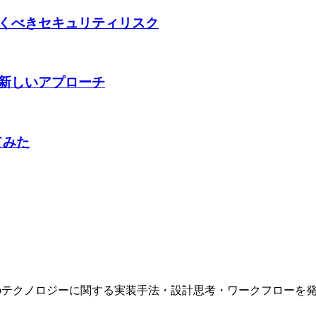
‌​ ​ ‌​​‌​ ​ ​ ​ ​ ​ ​ ​ ​‍‌‍‌‍‍‌‌‍‌​​ ‌​ ‌ ​ ‍​‌‍‌‌​ ‌​‌‍‌​‌‍‌​​ ‌‌​ ​‍​‍ ‌​ ​​​ ‌‍​ ​ ​ ‌‌​‍ ‌​ ‌​‌‍​ ​ ​ ‌‍​‍​‍ ‌​ ‍​​ ‌‌‌‍​‌‌‍‌​​‍ ‌​ ‌‍​ ​‍‌‍​‍‌‍​ ​ ​‍​ ​‌‌‍​‍‌‍​‌‌‍​ ​ ‌‌‌‍‌‍‌‍‌‌​‍‌‍‌ ‌​‌ ‍‌‌ ​​‌‍‌‌​ ‌‌‍​‌‌ ​‍‌ ‌​‌‍‍‌‌‍​ ‌‍ ​‌‍‌‌​‍‌‍‌ ​​‌‍​‌‌ ‌​‌‍‍​​ ‌‌ ‌​‌‍‍‌‌ ‌​‌‍ ​‌‍‌‌​‍‌‍‌ ​​‌‍‌‌‌ ​‍‌ ​ ‌ ​​‌‍‌‌‌‍​ ‌ ‌​‌‍‍‌‌ ‌‍‌‍‌‌​ ‌‌ ​​‌ ‌‌‌‍​‍‌‍ ​‌‍‍‌‌ ​ ‌‍‍​‌‍‌‌‌‍‌​​‍​‍‌ ‌
 ‌​ ‌​‌‍​‍​ ​‌​ ‌‌​‍ ‌‌‍​‍​ ‌​‌‍‌‌​ ‍​​‍ ‌‌‍​ ​ ​‌​ ‌ ​ ​‌​ ‍‌​ ‌‌​ ‍‌​ ​​​ ‌​‌‍‌​‌‍‌‍​ ‍​​‍‌‍‌ ‌​‌ ‍‌‌ ​​‌‍‌‌​ ‌‌‍​‌‌ ​‍‌ ‌​‌‍‍‌‌‍​ ‌‍ ​‌‍‌‌​‍‌‍‌ ​​‌‍​‌‌ ‌​‌‍‍​​ ‌‌ ‌​‌‍‍‌‌ ‌​‌‍ ​‌‍‌‌​‍‌‍‌ ​​‌‍‌‌‌ ​‍‌ ​ ‌ ​​‌‍‌‌‌‍​ ‌ ‌​‌‍‍‌‌ ‌‍‌‍‌‌​ ‌‌ ​​‌ ‌‌‌‍​‍‌‍ ​‌‍‍‌‌ ​ ‌‍‍​‌‍‌‌‌‍‌​​‍​‍‌ ‌
‌​‍‌‍‌ ​​‌‍‌‌‌ ​‍‌ ​ ‌ ​​‌‍‌‌‌‍​ ‌ ‌​‌‍‍‌‌ ‌‍‌‍‌‌​ ‌‌ ​​‌ ‌‌‌‍​‍‌‍ ​‌‍‍‌‌ ​ ‌‍‍​‌‍‌‌‌‍‌​​‍​‍‌ ‌
新のテクノロジーに関する実装手法・設計思考・ワークフローを