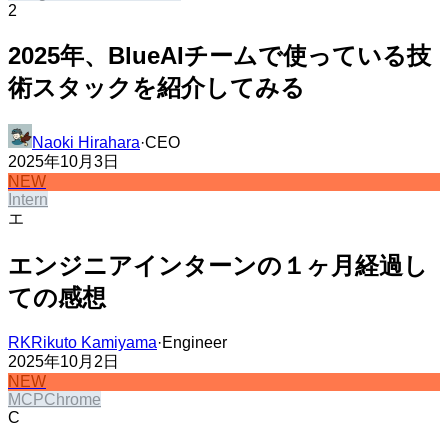
2
2025年、BlueAIチームで使っている技
術スタックを紹介してみる​​​​‌ ‍ ​‍​‍‌‍ ‌ ​‍‌‍‍‌‌‍‌ ‌‍‍‌‌‍ ‍​‍​‍​ ‍‍​‍​‍‌ ​ ‌‍​‌‌‍ ‍‌‍‍‌‌ ‌​‌ ‍‌​‍ ‍‌‍‍‌‌‍ ​‍​‍​‍ ​​‍​‍‌‍‍​‌ ​‍‌‍‌‌‌‍‌‍​‍​‍​ ‍‍​‍​‍‌‍‍​‌ ‌​‌ ‌​‌ ​​​ ‍‍​‍ ​‍ ‌‍ ​‌‍ ‌‍​ ‌‍​‌‌‍ ​‌‍‍​‌‍ ‌ ​ ‌ ‌​​ ‍‍​ ​ ​ ​ ​ ​ ​ ​ ​‍ ‌‍‍‌‌‍ ‍‌ ‌​‌‍‌‌‌‍ ‍‌ ‌​​‍ ‌‍‌‌‌‍‌​‌‍‍‌‌ ‌​​‍ ‌‍ ‌‌‍ ‌‍‌​‌‍‌‌​ ‌‌ ​​‌ ​‍‌‍‌‌‌ ​ ‌‍‌‌‌‍ ‍‌ ‌​‌‍​‌‌ ‌​‌‍‍‌‌‍ ‌‍ ‍​ ‍ ‌‍‍‌‌‍‌​​ ‌​ ‌ ​ ​‍‌‍‌​​ ‍​‌‍​ ​ ‌​​ ‌ ​ ​‌​‍ ‌​ ‌‌‌‍​‌‌‍​ ​ ‍​​‍ ‌​ ‌​‌‍‌​‌‍​‍‌‍‌​​‍ ‌‌‍​‌‌‍​‌​ ‌ ‌‍‌​​‍ ‌‌‍‌‌​ ​‌‌‍‌‍‌‍‌‌‌‍​ ‌‍‌​​ ​‌​ ‍‌​ ​​‌‍​‍​ ‌‍​ ​‍​ ‍ ‌ ‌​‌ ‍‌‌ ​​‌‍‌‌​ ‌‌‍​‌‌ ​‍‌ ‌​‌‍‍‌‌‍​ ‌‍ ​‌‍‌‌​ ‍ ‌ ​​‌‍​‌‌ ‌​‌‍‍​​ ‌‌ ‌​‌‍‍‌‌ ‌​‌‍ ​‌‍‌‌​ ‌‍​‍‌‍​‌‌ ​ ‌‍‌‌‌‌‌‌‌ ​‍‌‍ ​​ ‌‌‍‍​‌ ‌​‌ ‌​‌ ​​​‍‌‌​ ​ ‌​​‌​‍‌‌​ ​‍‌​‌‍​‍‌‌​ ​‍‌​‌‍‌‍ ​‌‍ ‌‍​ ‌‍​‌‌‍ ​‌‍‍​‌‍ ‌ ​ ‌ ‌​​‍‌‌​ ​ ‌​​‌​ ​ ​ ​ ​ ​ ​ ​ ​‍‌‍‌‍‍‌‌‍‌​​ ‌​ ‌ ​ ​‍‌‍‌​​ ‍​‌‍​ ​ ‌​​ ‌ ​ ​‌​‍ ‌​ ‌‌‌‍​‌‌‍​ ​ ‍​​‍ ‌​ ‌​‌‍‌​‌‍​‍‌‍‌​​‍ ‌‌‍​‌‌‍​‌​ ‌ ‌‍‌​​‍ ‌‌‍‌‌​ ​‌‌‍‌‍‌‍‌‌‌‍​ ‌‍‌​​ ​‌​ ‍‌​ ​​‌‍​‍​ ‌‍​ ​‍​‍‌‍‌ ‌​‌ ‍‌‌ ​​‌‍‌‌​ ‌‌‍​‌‌ ​‍‌ ‌​‌‍‍‌‌‍​ ‌‍ ​‌‍‌‌​‍‌‍‌ ​​‌‍​‌‌ ‌​‌‍‍​​ ‌‌ ‌​‌‍‍‌‌ ‌​‌‍ ​‌‍‌‌​‍‌‍‌ ​​‌‍‌‌‌ ​‍‌ ​ ‌ ​​‌‍‌‌‌‍​ ‌ ‌​‌‍‍‌‌ ‌‍‌‍‌‌​ ‌‌ ​​‌ ‌‌‌‍​‍‌‍ ​‌‍‍‌‌ ​ ‌‍‍​‌‍‌‌‌‍‌​​‍​‍‌ ‌
Naoki Hirahara​​​​‌ ‍ ​‍​‍‌‍ ‌ ​‍‌‍‍‌‌‍‌ ‌‍‍‌‌‍ ‍​‍​‍​ ‍‍​‍​‍‌ ​ ‌‍​‌‌‍ ‍‌‍‍‌‌ ‌​‌ ‍‌​‍ ‍‌‍‍‌‌‍ ​‍​‍​‍ ​​‍​‍‌‍‍​‌ ​‍‌‍‌‌‌‍‌‍​‍​‍​ ‍‍​‍​‍‌‍‍​‌ ‌​‌ ‌​‌ ​​​ ‍‍​‍ ​‍ ‌‍ ​‌‍ ‌‍​ ‌‍​‌‌‍ ​‌‍‍​‌‍ ‌ ​ ‌ ‌​​ ‍‍​ ​ ​ ​ ​ ​ ​ ​ ​‍ ‌‍‍‌‌‍ ‍‌ ‌​‌‍‌‌‌‍ ‍‌ ‌​​‍ ‌‍‌‌‌‍‌​‌‍‍‌‌ ‌​​‍ ‌‍ ‌‌‍ ‌‍‌​‌‍‌‌​ ‌‌ ​​‌ ​‍‌‍‌‌‌ ​ ‌‍‌‌‌‍ ‍‌ ‌​‌‍​‌‌ ‌​‌‍‍‌‌‍ ‌‍ ‍​ ‍ ‌‍‍‌‌‍‌​​ ‌​ ‍‌‌‍​‌​ ‌​‌‍​‍​ ‌‍​ ​‍‌‍‌​​ ​ ​‍ ‌​ ​‌‌‍​‍‌‍​‌​ ​ ​‍ ‌​ ‌​‌‍​‌‌‍‌‍‌‍‌‌​‍ ‌‌‍​‌​ ‍​​ ‍​​ ​‍​‍ ‌​ ‌‌​ ‌‌​ ‍‌‌‍‌​​ ‍‌‌‍​‌​ ‌​​ ‌ ‌‍​‍​ ​​‌‍​‌​ ‍‌​ ‍ ‌ ‌​‌ ‍‌‌ ​​‌‍‌‌​ ‌‌‍​‌‌ ‌‌‌ ‌​‌‍‍​‌‍ ‌ ​‍​ ‍ ‌ ​​‌‍​‌‌ ‌​‌‍‍​​ ‌‌‍ ‍‌‍​‌‌‍ ‌‌‍‌‌​ ‌‍​‍‌‍​‌‌ ​ ‌‍‌‌‌‌‌‌‌ ​‍‌‍ ​​ ‌‌‍‍​‌ ‌​‌ ‌​‌ ​​​‍‌‌​ ​ ‌​​‌​‍‌‌​ ​‍‌​‌‍​‍‌‌​ ​‍‌​‌‍‌‍ ​‌‍ ‌‍​ ‌‍​‌‌‍ ​‌‍‍​‌‍ ‌ ​ ‌ ‌​​‍‌‌​ ​ ‌​​‌​ ​ ​ ​ ​ ​ ​ ​ ​‍‌‍‌‍‍‌‌‍‌​​ ‌​ ‍‌‌‍​‌​ ‌​‌‍​‍​ ‌‍​ ​‍‌‍‌​​ ​ ​‍ ‌​ ​‌‌‍​‍‌‍​‌​ ​ ​‍ ‌​ ‌​‌‍​‌‌‍‌‍‌‍‌‌​‍ ‌‌‍​‌​ ‍​​ ‍​​ ​‍​‍ ‌​ ‌‌​ ‌‌​ ‍‌‌‍‌​​ ‍‌‌‍​‌​ ‌​​ ‌ ‌‍​‍​ ​​‌‍​‌​ ‍‌​‍‌‍‌ ‌​‌ ‍‌‌ ​​‌‍‌‌​ ‌‌‍​‌‌ ‌‌‌ ‌​‌‍‍​‌‍ ‌ ​‍​‍‌‍‌ ​​‌‍​‌‌ ‌​‌‍‍​​ ‌‌‍ ‍‌‍​‌‌‍ ‌‌‍‌‌​‍‌‍‌ ​​‌‍‌‌‌ ​‍‌ ​ ‌ ​​‌‍‌‌‌‍​ ‌ ‌​‌‍‍‌‌ ‌‍‌‍‌‌​ ‌‌ ​​‌ ‌‌‌‍​‍‌‍ ​‌‍‍‌‌ ​ ‌‍‍​‌‍‌‌‌‍‌​​‍​‍‌ ‌
·
CEO​​​​‌ ‍ ​‍​‍‌‍ ‌ ​‍‌‍‍‌‌‍‌ ‌‍‍‌‌‍ ‍​‍​‍​ ‍‍​‍​‍‌ ​ ‌‍​‌‌‍ ‍‌‍‍‌‌ ‌​‌ ‍‌​‍ ‍‌‍‍‌‌‍ ​‍​‍​‍ ​​‍​‍‌‍‍​‌ ​‍‌‍‌‌‌‍‌‍​‍​‍​ ‍‍​‍​‍‌‍‍​‌ ‌​‌ ‌​‌ ​​​ ‍‍​‍ ​‍ ‌‍ ​‌‍ ‌‍​ ‌‍​‌‌‍ ​‌‍‍​‌‍ ‌ ​ ‌ ‌​​ ‍‍​ ​ ​ ​ ​ ​ ​ ​ ​‍ ‌‍‍‌‌‍ ‍‌ ‌​‌‍‌‌‌‍ ‍‌ ‌​​‍ ‌‍‌‌‌‍‌​‌‍‍‌‌ ‌​​‍ ‌‍ ‌‌‍ ‌‍‌​‌‍‌‌​ ‌‌ ​​‌ ​‍‌‍‌‌‌ ​ ‌‍‌‌‌‍ ‍‌ ‌​‌‍​‌‌ ‌​‌‍‍‌‌‍ ‌‍ ‍​ ‍ ‌‍‍‌‌‍‌​​ ‌​ ‍‌‌‍​‌​ ‌​‌‍​‍​ ‌‍​ ​‍‌‍‌​​ ​ ​‍ ‌​ ​‌‌‍​‍‌‍​‌​ ​ ​‍ ‌​ ‌​‌‍​‌‌‍‌‍‌‍‌‌​‍ ‌‌‍​‌​ ‍​​ ‍​​ ​‍​‍ ‌​ ‌‌​ ‌‌​ ‍‌‌‍‌​​ ‍‌‌‍​‌​ ‌​​ ‌ ‌‍​‍​ ​​‌‍​‌​ ‍‌​ ‍ ‌ ‌​‌ ‍‌‌ ​​‌‍‌‌​ ‌‌‍​‌‌ ‌‌‌ ‌​‌‍‍​‌‍ ‌ ​‍​ ‍ ‌ ​​‌‍​‌‌ ‌​‌‍‍​​ ‌‌ ​​‌‍ ‌ ​ ‌‍‍‌‌ ‌​‌‍‍‌‌‍ ‌‍ ‍​ ‌‍​‍‌‍​‌‌ ​ ‌‍‌‌‌‌‌‌‌ ​‍‌‍ ​​ ‌‌‍‍​‌ ‌​‌ ‌​‌ ​​​‍‌‌​ ​ ‌​​‌​‍‌‌​ ​‍‌​‌‍​‍‌‌​ ​‍‌​‌‍‌‍ ​‌‍ ‌‍​ ‌‍​‌‌‍ ​‌‍‍​‌‍ ‌ ​ ‌ ‌​​‍‌‌​ ​ ‌​​‌​ ​ ​ ​ ​ ​ ​ ​ ​‍‌‍‌‍‍‌‌‍‌​​ ‌​ ‍‌‌‍​‌​ ‌​‌‍​‍​ ‌‍​ ​‍‌‍‌​​ ​ ​‍ ‌​ ​‌‌‍​‍‌‍​‌​ ​ ​‍ ‌​ ‌​‌‍​‌‌‍‌‍‌‍‌‌​‍ ‌‌‍​‌​ ‍​​ ‍​​ ​‍​‍ ‌​ ‌‌​ ‌‌​ ‍‌‌‍‌​​ ‍‌‌‍​‌​ ‌​​ ‌ ‌‍​‍​ ​​‌‍​‌​ ‍‌​‍‌‍‌ ‌​‌ ‍‌‌ ​​‌‍‌‌​ ‌‌‍​‌‌ ‌‌‌ ‌​‌‍‍​‌‍ ‌ ​‍​‍‌‍‌ ​​‌‍​‌‌ ‌​‌‍‍​​ ‌‌ ​​‌‍ ‌ ​ ‌‍‍‌‌ ‌​‌‍‍‌‌‍ ‌‍ ‍​‍‌‍‌ ​​‌‍‌‌‌ ​‍‌ ​ ‌ ​​‌‍‌‌‌‍​ ‌ ‌​‌‍‍‌‌ ‌‍‌‍‌‌​ ‌‌ ​​‌ ‌‌‌‍​‍‌‍ ​‌‍‍‌‌ ​ ‌‍‍​‌‍‌‌‌‍‌​​‍​‍‌ ‌
2025年10月3日
NEW
Intern​​​​‌ ‍ ​‍​‍‌‍ ‌ ​‍‌‍‍‌‌‍‌ ‌‍‍‌‌‍ ‍​‍​‍​ ‍‍​‍​‍‌ ​ ‌‍​‌‌‍ ‍‌‍‍‌‌ ‌​‌ ‍‌​‍ ‍‌‍‍‌‌‍ ​‍​‍​‍ ​​‍​‍‌‍‍​‌ ​‍‌‍‌‌‌‍‌‍​‍​‍​ ‍‍​‍​‍‌‍‍​‌ ‌​‌ ‌​‌ ​​​ ‍‍​‍ ​‍ ‌‍ ​‌‍ ‌‍​ ‌‍​‌‌‍ ​‌‍‍​‌‍ ‌ ​ ‌ ‌​​ ‍‍​ ​ ​ ​ ​ ​ ​ ​ ​‍ ‌‍‍‌‌‍ ‍‌ ‌​‌‍‌‌‌‍ ‍‌ ‌​​‍ ‌‍‌‌‌‍‌​‌‍‍‌‌ ‌​​‍ ‌‍ ‌‌‍ ‌‍‌​‌‍‌‌​ ‌‌ ​​‌ ​‍‌‍‌‌‌ ​ ‌‍‌‌‌‍ ‍‌ ‌​‌‍​‌‌ ‌​‌‍‍‌‌‍ ‌‍ ‍​ ‍ ‌‍‍‌‌‍‌​​ ‌‌‍​‍​ ‌‌​ ‌‍​ ‌​​ ​‍​ ‌​‌‍‌​​ ​​​‍ ‌‌‍​ ​ ​ ‌‍‌‌​ ‌ ​‍ ‌​ ‌​​ ​‌​ ​‌‌‍​‌​‍ ‌‌‍​‌​ ‌ ​ ​ ​ ‌‍​‍ ‌​ ​ ​ ‍‌‌‍​‌​ ​‍​ ​ ‌‍​‍​ ​ ‌‍‌‌​ ‌‍‌‍​‌​ ​‍​ ‌‍​ ‍ ‌ ‌​‌ ‍‌‌ ​​‌‍‌‌​ ‌‌ ‌​‌‍​‌‌‍‌ ​ ‍ ‌ ​​‌‍​‌‌ ‌​‌‍‍​​ ‌‌ ‌​‌‍‍‌‌ ‌​‌‍ ​‌‍‌‌​ ‌‍​‍‌‍​‌‌ ​ ‌‍‌‌‌‌‌‌‌ ​‍‌‍ ​​ ‌‌‍‍​‌ ‌​‌ ‌​‌ ​​​‍‌‌​ ​ ‌​​‌​‍‌‌​ ​‍‌​‌‍​‍‌‌​ ​‍‌​‌‍‌‍ ​‌‍ ‌‍​ ‌‍​‌‌‍ ​‌‍‍​‌‍ ‌ ​ ‌ ‌​​‍‌‌​ ​ ‌​​‌​ ​ ​ ​ ​ ​ ​ ​ ​‍‌‍‌‍‍‌‌‍‌​​ ‌‌‍​‍​ ‌‌​ ‌‍​ ‌​​ ​‍​ ‌​‌‍‌​​ ​​​‍ ‌‌‍​ ​ ​ ‌‍‌‌​ ‌ ​‍ ‌​ ‌​​ ​‌​ ​‌‌‍​‌​‍ ‌‌‍​‌​ ‌ ​ ​ ​ ‌‍​‍ ‌​ ​ ​ ‍‌‌‍​‌​ ​‍​ ​ ‌‍​‍​ ​ ‌‍‌‌​ ‌‍‌‍​‌​ ​‍​ ‌‍​‍‌‍‌ ‌​‌ ‍‌‌ ​​‌‍‌‌​ ‌‌ ‌​‌‍​‌‌‍‌ ​‍‌‍‌ ​​‌‍​‌‌ ‌​‌‍‍​​ ‌‌ ‌​‌‍‍‌‌ ‌​‌‍ ​‌‍‌‌​‍‌‍‌ ​​‌‍‌‌‌ ​‍‌ ​ ‌ ​​‌‍‌‌‌‍​ ‌ ‌​‌‍‍‌‌ ‌‍‌‍‌‌​ ‌‌ ​​‌ ‌‌‌‍​‍‌‍ ​‌‍‍‌‌ ​ ‌‍‍​‌‍‌‌‌‍‌​​‍​‍‌ ‌
エ
エンジニアインターンの１ヶ月経過し
ての感想​​​​‌ ‍ ​‍​‍‌‍ ‌ ​‍‌‍‍‌‌‍‌ ‌‍‍‌‌‍ ‍​‍​‍​ ‍‍​‍​‍‌ ​ ‌‍​‌‌‍ ‍‌‍‍‌‌ ‌​‌ ‍‌​‍ ‍‌‍‍‌‌‍ ​‍​‍​‍ ​​‍​‍‌‍‍​‌ ​‍‌‍‌‌‌‍‌‍​‍​‍​ ‍‍​‍​‍‌‍‍​‌ ‌​‌ ‌​‌ ​​​ ‍‍​‍ ​‍ ‌‍ ​‌‍ ‌‍​ ‌‍​‌‌‍ ​‌‍‍​‌‍ ‌ ​ ‌ ‌​​ ‍‍​ ​ ​ ​ ​ ​ ​ ​ ​‍ ‌‍‍‌‌‍ ‍‌ ‌​‌‍‌‌‌‍ ‍‌ ‌​​‍ ‌‍‌‌‌‍‌​‌‍‍‌‌ ‌​​‍ ‌‍ ‌‌‍ ‌‍‌​‌‍‌‌​ ‌‌ ​​‌ ​‍‌‍‌‌‌ ​ ‌‍‌‌‌‍ ‍‌ ‌​‌‍​‌‌ ‌​‌‍‍‌‌‍ ‌‍ ‍​ ‍ ‌‍‍‌‌‍‌​​ ‌​ ​ ​ ‌‍​ ‌‍​ ‌​​ ‌‍​ ‌​​ ‌‌​ ‌ ​‍ ‌​ ​‌​ ‍‌‌‍‌‍​ ‍‌​‍ ‌​ ‌​‌‍‌‍​ ‌‍‌‍​‌​‍ ‌‌‍​‌​ ‌‍​ ​‍​ ​​​‍ ‌​ ‌​‌‍​ ​ ​‌​ ‌‍​ ​ ‌‍‌​​ ​ ​ ​‍​ ‌​‌‍​‍​ ‌​​ ​‍​ ‍ ‌ ‌​‌ ‍‌‌ ​​‌‍‌‌​ ‌‌‍​‌‌ ​‍‌ ‌​‌‍‍‌‌‍​ ‌‍ ​‌‍‌‌​ ‍ ‌ ​​‌‍​‌‌ ‌​‌‍‍​​ ‌‌ ‌​‌‍‍‌‌ ‌​‌‍ ​‌‍‌‌​ ‌‍​‍‌‍​‌‌ ​ ‌‍‌‌‌‌‌‌‌ ​‍‌‍ ​​ ‌‌‍‍​‌ ‌​‌ ‌​‌ ​​​‍‌‌​ ​ ‌​​‌​‍‌‌​ ​‍‌​‌‍​‍‌‌​ ​‍‌​‌‍‌‍ ​‌‍ ‌‍​ ‌‍​‌‌‍ ​‌‍‍​‌‍ ‌ ​ ‌ ‌​​‍‌‌​ ​ ‌​​‌​ ​ ​ ​ ​ ​ ​ ​ ​‍‌‍‌‍‍‌‌‍‌​​ ‌​ ​ ​ ‌‍​ ‌‍​ ‌​​ ‌‍​ ‌​​ ‌‌​ ‌ ​‍ ‌​ ​‌​ ‍‌‌‍‌‍​ ‍‌​‍ ‌​ ‌​‌‍‌‍​ ‌‍‌‍​‌​‍ ‌‌‍​‌​ ‌‍​ ​‍​ ​​​‍ ‌​ ‌​‌‍​ ​ ​‌​ ‌‍​ ​ ‌‍‌​​ ​ ​ ​‍​ ‌​‌‍​‍​ ‌​​ ​‍​‍‌‍‌ ‌​‌ ‍‌‌ ​​‌‍‌‌​ ‌‌‍​‌‌ ​‍‌ ‌​‌‍‍‌‌‍​ ‌‍ ​‌‍‌‌​‍‌‍‌ ​​‌‍​‌‌ ‌​‌‍‍​​ ‌‌ ‌​‌‍‍‌‌ ‌​‌‍ ​‌‍‌‌​‍‌‍‌ ​​‌‍‌‌‌ ​‍‌ ​ ‌ ​​‌‍‌‌‌‍​ ‌ ‌​‌‍‍‌‌ ‌‍‌‍‌‌​ ‌‌ ​​‌ ‌‌‌‍​‍‌‍ ​‌‍‍‌‌ ​ ‌‍‍​‌‍‌‌‌‍‌​​‍​‍‌ ‌
RK
Rikuto Kamiyama​​​​‌ ‍ ​‍​‍‌‍ ‌ ​‍‌‍‍‌‌‍‌ ‌‍‍‌‌‍ ‍​‍​‍​ ‍‍​‍​‍‌ ​ ‌‍​‌‌‍ ‍‌‍‍‌‌ ‌​‌ ‍‌​‍ ‍‌‍‍‌‌‍ ​‍​‍​‍ ​​‍​‍‌‍‍​‌ ​‍‌‍‌‌‌‍‌‍​‍​‍​ ‍‍​‍​‍‌‍‍​‌ ‌​‌ ‌​‌ ​​​ ‍‍​‍ ​‍ ‌‍ ​‌‍ ‌‍​ ‌‍​‌‌‍ ​‌‍‍​‌‍ ‌ ​ ‌ ‌​​ ‍‍​ ​ ​ ​ ​ ​ ​ ​ ​‍ ‌‍‍‌‌‍ ‍‌ ‌​‌‍‌‌‌‍ ‍‌ ‌​​‍ ‌‍‌‌‌‍‌​‌‍‍‌‌ ‌​​‍ ‌‍ ‌‌‍ ‌‍‌​‌‍‌‌​ ‌‌ ​​‌ ​‍‌‍‌‌‌ ​ ‌‍‌‌‌‍ ‍‌ ‌​‌‍​‌‌ ‌​‌‍‍‌‌‍ ‌‍ ‍​ ‍ ‌‍‍‌‌‍‌​​ ‌​ ‌ ​ ​​​ ​ ‌‍‌​​ ‌‍​ ​ ​ ​​‌‍​‍​‍ ‌‌‍​‍​ ‌‍‌‍‌‌‌‍‌​​‍ ‌​ ‌​​ ‌‌​ ​ ‌‍​‍​‍ ‌‌‍​‌‌‍‌‍​ ‌ ​ ‍​​‍ ‌‌‍​‌‌‍‌‌​ ​‌‌‍​‍​ ‌ ​ ​ ​ ‍​​ ‌‍​ ‍‌‌‍​‍​ ‍​​ ​​​ ‍ ‌ ‌​‌ ‍‌‌ ​​‌‍‌‌​ ‌‌‍​‌‌ ‌‌‌ ‌​‌‍‍​‌‍ ‌ ​‍​ ‍ ‌ ​​‌‍​‌‌ ‌​‌‍‍​​ ‌‌‍ ‍‌‍​‌‌‍ ‌‌‍‌‌​ ‌‍​‍‌‍​‌‌ ​ ‌‍‌‌‌‌‌‌‌ ​‍‌‍ ​​ ‌‌‍‍​‌ ‌​‌ ‌​‌ ​​​‍‌‌​ ​ ‌​​‌​‍‌‌​ ​‍‌​‌‍​‍‌‌​ ​‍‌​‌‍‌‍ ​‌‍ ‌‍​ ‌‍​‌‌‍ ​‌‍‍​‌‍ ‌ ​ ‌ ‌​​‍‌‌​ ​ ‌​​‌​ ​ ​ ​ ​ ​ ​ ​ ​‍‌‍‌‍‍‌‌‍‌​​ ‌​ ‌ ​ ​​​ ​ ‌‍‌​​ ‌‍​ ​ ​ ​​‌‍​‍​‍ ‌‌‍​‍​ ‌‍‌‍‌‌‌‍‌​​‍ ‌​ ‌​​ ‌‌​ ​ ‌‍​‍​‍ ‌‌‍​‌‌‍‌‍​ ‌ ​ ‍​​‍ ‌‌‍​‌‌‍‌‌​ ​‌‌‍​‍​ ‌ ​ ​ ​ ‍​​ ‌‍​ ‍‌‌‍​‍​ ‍​​ ​​​‍‌‍‌ ‌​‌ ‍‌‌ ​​‌‍‌‌​ ‌‌‍​‌‌ ‌‌‌ ‌​‌‍‍​‌‍ ‌ ​‍​‍‌‍‌ ​​‌‍​‌‌ ‌​‌‍‍​​ ‌‌‍ ‍‌‍​‌‌‍ ‌‌‍‌‌​‍‌‍‌ ​​‌‍‌‌‌ ​‍‌ ​ ‌ ​​‌‍‌‌‌‍​ ‌ ‌​‌‍‍‌‌ ‌‍‌‍‌‌​ ‌‌ ​​‌ ‌‌‌‍​‍‌‍ ​‌‍‍‌‌ ​ ‌‍‍​‌‍‌‌‌‍‌​​‍​‍‌ ‌
·
Engineer​​​​‌ ‍ ​‍​‍‌‍ ‌ ​‍‌‍‍‌‌‍‌ ‌‍‍‌‌‍ ‍​‍​‍​ ‍‍​‍​‍‌ ​ ‌‍​‌‌‍ ‍‌‍‍‌‌ ‌​‌ ‍‌​‍ ‍‌‍‍‌‌‍ ​‍​‍​‍ ​​‍​‍‌‍‍​‌ ​‍‌‍‌‌‌‍‌‍​‍​‍​ ‍‍​‍​‍‌‍‍​‌ ‌​‌ ‌​‌ ​​​ ‍‍​‍ ​‍ ‌‍ ​‌‍ ‌‍​ ‌‍​‌‌‍ ​‌‍‍​‌‍ ‌ ​ ‌ ‌​​ ‍‍​ ​ ​ ​ ​ ​ ​ ​ ​‍ ‌‍‍‌‌‍ ‍‌ ‌​‌‍‌‌‌‍ ‍‌ ‌​​‍ ‌‍‌‌‌‍‌​‌‍‍‌‌ ‌​​‍ ‌‍ ‌‌‍ ‌‍‌​‌‍‌‌​ ‌‌ ​​‌ ​‍‌‍‌‌‌ ​ ‌‍‌‌‌‍ ‍‌ ‌​‌‍​‌‌ ‌​‌‍‍‌‌‍ ‌‍ ‍​ ‍ ‌‍‍‌‌‍‌​​ ‌​ ‌ ​ ​​​ ​ ‌‍‌​​ ‌‍​ ​ ​ ​​‌‍​‍​‍ ‌‌‍​‍​ ‌‍‌‍‌‌‌‍‌​​‍ ‌​ ‌​​ ‌‌​ ​ ‌‍​‍​‍ ‌‌‍​‌‌‍‌‍​ ‌ ​ ‍​​‍ ‌‌‍​‌‌‍‌‌​ ​‌‌‍​‍​ ‌ ​ ​ ​ ‍​​ ‌‍​ ‍‌‌‍​‍​ ‍​​ ​​​ ‍ ‌ ‌​‌ ‍‌‌ ​​‌‍‌‌​ ‌‌‍​‌‌ ‌‌‌ ‌​‌‍‍​‌‍ ‌ ​‍​ ‍ ‌ ​​‌‍​‌‌ ‌​‌‍‍​​ ‌‌ ​​‌‍ ‌ ​ ‌‍‍‌‌ ‌​‌‍‍‌‌‍ ‌‍ ‍​ ‌‍​‍‌‍​‌‌ ​ ‌‍‌‌‌‌‌‌‌ ​‍‌‍ ​​ ‌‌‍‍​‌ ‌​‌ ‌​‌ ​​​‍‌‌​ ​ ‌​​‌​‍‌‌​ ​‍‌​‌‍​‍‌‌​ ​‍‌​‌‍‌‍ ​‌‍ ‌‍​ ‌‍​‌‌‍ ​‌‍‍​‌‍ ‌ ​ ‌ ‌​​‍‌‌​ ​ ‌​​‌​ ​ ​ ​ ​ ​ ​ ​ ​‍‌‍‌‍‍‌‌‍‌​​ ‌​ ‌ ​ ​​​ ​ ‌‍‌​​ ‌‍​ ​ ​ ​​‌‍​‍​‍ ‌‌‍​‍​ ‌‍‌‍‌‌‌‍‌​​‍ ‌​ ‌​​ ‌‌​ ​ ‌‍​‍​‍ ‌‌‍​‌‌‍‌‍​ ‌ ​ ‍​​‍ ‌‌‍​‌‌‍‌‌​ ​‌‌‍​‍​ ‌ ​ ​ ​ ‍​​ ‌‍​ ‍‌‌‍​‍​ ‍​​ ​​​‍‌‍‌ ‌​‌ ‍‌‌ ​​‌‍‌‌​ ‌‌‍​‌‌ ‌‌‌ ‌​‌‍‍​‌‍ ‌ ​‍​‍‌‍‌ ​​‌‍​‌‌ ‌​‌‍‍​​ ‌‌ ​​‌‍ ‌ ​ ‌‍‍‌‌ ‌​‌‍‍‌‌‍ ‌‍ ‍​‍‌‍‌ ​​‌‍‌‌‌ ​‍‌ ​ ‌ ​​‌‍‌‌‌‍​ ‌ ‌​‌‍‍‌‌ ‌‍‌‍‌‌​ ‌‌ ​​‌ ‌‌‌‍​‍‌‍ ​‌‍‍‌‌ ​ ‌‍‍​‌‍‌‌‌‍‌​​‍​‍‌ ‌
2025年10月2日
NEW
MCP​​​​‌ ‍ ​‍​‍‌‍ ‌ ​‍‌‍‍‌‌‍‌ ‌‍‍‌‌‍ ‍​‍​‍​ ‍‍​‍​‍‌ ​ ‌‍​‌‌‍ ‍‌‍‍‌‌ ‌​‌ ‍‌​‍ ‍‌‍‍‌‌‍ ​‍​‍​‍ ​​‍​‍‌‍‍​‌ ​‍‌‍‌‌‌‍‌‍​‍​‍​ ‍‍​‍​‍‌‍‍​‌ ‌​‌ ‌​‌ ​​​ ‍‍​‍ ​‍ ‌‍ ​‌‍ ‌‍​ ‌‍​‌‌‍ ​‌‍‍​‌‍ ‌ ​ ‌ ‌​​ ‍‍​ ​ ​ ​ ​ ​ ​ ​ ​‍ ‌‍‍‌‌‍ ‍‌ ‌​‌‍‌‌‌‍ ‍‌ ‌​​‍ ‌‍‌‌‌‍‌​‌‍‍‌‌ ‌​​‍ ‌‍ ‌‌‍ ‌‍‌​‌‍‌‌​ ‌‌ ​​‌ ​‍‌‍‌‌‌ ​ ‌‍‌‌‌‍ ‍‌ ‌​‌‍​‌‌ ‌​‌‍‍‌‌‍ ‌‍ ‍​ ‍ ‌‍‍‌‌‍‌​​ ‌​ ​‍‌‍​ ​ ‌‌​ ‌‍‌‍‌‌​ ‌​​ ​ ​ ‌‌​‍ ‌​ ​​​ ‍​​ ‌ ​ ​ ​‍ ‌​ ‌​​ ​​​ ‌‌‌‍‌​​‍ ‌‌‍​‍‌‍‌‍​ ​‍​ ‌‌​‍ ‌‌‍‌‌‌‍​‌‌‍‌‌​ ‍‌‌‍‌‌​ ‌‌​ ​​‌‍​‍‌‍​‌‌‍​‌‌‍‌‌​ ‌ ​ ‍ ‌ ‌​‌ ‍‌‌ ​​‌‍‌‌​ ‌‌ ‌​‌‍​‌‌‍‌ ​ ‍ ‌ ​​‌‍​‌‌ ‌​‌‍‍​​ ‌‌ ‌​‌‍‍‌‌ ‌​‌‍ ​‌‍‌‌​ ‌‍​‍‌‍​‌‌ ​ ‌‍‌‌‌‌‌‌‌ ​‍‌‍ ​​ ‌‌‍‍​‌ ‌​‌ ‌​‌ ​​​‍‌‌​ ​ ‌​​‌​‍‌‌​ ​‍‌​‌‍​‍‌‌​ ​‍‌​‌‍‌‍ ​‌‍ ‌‍​ ‌‍​‌‌‍ ​‌‍‍​‌‍ ‌ ​ ‌ ‌​​‍‌‌​ ​ ‌​​‌​ ​ ​ ​ ​ ​ ​ ​ ​‍‌‍‌‍‍‌‌‍‌​​ ‌​ ​‍‌‍​ ​ ‌‌​ ‌‍‌‍‌‌​ ‌​​ ​ ​ ‌‌​‍ ‌​ ​​​ ‍​​ ‌ ​ ​ ​‍ ‌​ ‌​​ ​​​ ‌‌‌‍‌​​‍ ‌‌‍​‍‌‍‌‍​ ​‍​ ‌‌​‍ ‌‌‍‌‌‌‍​‌‌‍‌‌​ ‍‌‌‍‌‌​ ‌‌​ ​​‌‍​‍‌‍​‌‌‍​‌‌‍‌‌​ ‌ ​‍‌‍‌ ‌​‌ ‍‌‌ ​​‌‍‌‌​ ‌‌ ‌​‌‍​‌‌‍‌ ​‍‌‍‌ ​​‌‍​‌‌ ‌​‌‍‍​​ ‌‌ ‌​‌‍‍‌‌ ‌​‌‍ ​‌‍‌‌​‍‌‍‌ ​​‌‍‌‌‌ ​‍‌ ​ ‌ ​​‌‍‌‌‌‍​ ‌ ‌​‌‍‍‌‌ ‌‍‌‍‌‌​ ‌‌ ​​‌ ‌‌‌‍​‍‌‍ ​‌‍‍‌‌ ​ ‌‍‍​‌‍‌‌‌‍‌​​‍​‍‌ ‌
Chrome​​​​‌ ‍ ​‍​‍‌‍ ‌ ​‍‌‍‍‌‌‍‌ ‌‍‍‌‌‍ ‍​‍​‍​ ‍‍​‍​‍‌ ​ ‌‍​‌‌‍ ‍‌‍‍‌‌ ‌​‌ ‍‌​‍ ‍‌‍‍‌‌‍ ​‍​‍​‍ ​​‍​‍‌‍‍​‌ ​‍‌‍‌‌‌‍‌‍​‍​‍​ ‍‍​‍​‍‌‍‍​‌ ‌​‌ ‌​‌ ​​​ ‍‍​‍ ​‍ ‌‍ ​‌‍ ‌‍​ ‌‍​‌‌‍ ​‌‍‍​‌‍ ‌ ​ ‌ ‌​​ ‍‍​ ​ ​ ​ ​ ​ ​ ​ ​‍ ‌‍‍‌‌‍ ‍‌ ‌​‌‍‌‌‌‍ ‍‌ ‌​​‍ ‌‍‌‌‌‍‌​‌‍‍‌‌ ‌​​‍ ‌‍ ‌‌‍ ‌‍‌​‌‍‌‌​ ‌‌ ​​‌ ​‍‌‍‌‌‌ ​ ‌‍‌‌‌‍ ‍‌ ‌​‌‍​‌‌ ‌​‌‍‍‌‌‍ ‌‍ ‍​ ‍ ‌‍‍‌‌‍‌​​ ‌​ ‌‍​ ‌‌‌‍​ ‌‍​‌‌‍‌‌‌‍‌​‌‍​ ​ ​‍​‍ ‌​ ‌​‌‍​ ‌‍‌‍​ ​‍​‍ ‌​ ‌​​ ‍‌​ ‌​​ ‌​​‍ ‌‌‍​‌​ ‌‍‌‍‌​​ ‌‌​‍ ‌‌‍‌‌​ ​​​ ​ ​ ‍‌​ ​‌‌‍‌‌‌‍‌​​ ​​​ ‍‌​ ‌‌​ ‍​​ ​‍​ ‍ ‌ ‌​‌ ‍‌‌ ​​‌‍‌‌​ ‌‌ ‌​‌‍​‌‌‍‌ ​ ‍ ‌ ​​‌‍​‌‌ ‌​‌‍‍​​ ‌‌ ‌​‌‍‍‌‌ ‌​‌‍ ​‌‍‌‌​ ‌‍​‍‌‍​‌‌ ​ ‌‍‌‌‌‌‌‌‌ ​‍‌‍ ​​ ‌‌‍‍​‌ ‌​‌ ‌​‌ ​​​‍‌‌​ ​ ‌​​‌​‍‌‌​ ​‍‌​‌‍​‍‌‌​ ​‍‌​‌‍‌‍ ​‌‍ ‌‍​ ‌‍​‌‌‍ ​‌‍‍​‌‍ ‌ ​ ‌ ‌​​‍‌‌​ ​ ‌​​‌​ ​ ​ ​ ​ ​ ​ ​ ​‍‌‍‌‍‍‌‌‍‌​​ ‌​ ‌‍​ ‌‌‌‍​ ‌‍​‌‌‍‌‌‌‍‌​‌‍​ ​ ​‍​‍ ‌​ ‌​‌‍​ ‌‍‌‍​ ​‍​‍ ‌​ ‌​​ ‍‌​ ‌​​ ‌​​‍ ‌‌‍​‌​ ‌‍‌‍‌​​ ‌‌​‍ ‌‌‍‌‌​ ​​​ ​ ​ ‍‌​ ​‌‌‍‌‌‌‍‌​​ ​​​ ‍‌​ ‌‌​ ‍​​ ​‍​‍‌‍‌ ‌​‌ ‍‌‌ ​​‌‍‌‌​ ‌‌ ‌​‌‍​‌‌‍‌ ​‍‌‍‌ ​​‌‍​‌‌ ‌​‌‍‍​​ ‌‌ ‌​‌‍‍‌‌ ‌​‌‍ ​‌‍‌‌​‍‌‍‌ ​​‌‍‌‌‌ ​‍‌ ​ ‌ ​​‌‍‌‌‌‍​ ‌ ‌​‌‍‍‌‌ ‌‍‌‍‌‌​ ‌‌ ​​‌ ‌‌‌‍​‍‌‍ ​‌‍‍‌‌ ​ ‌‍‍​‌‍‌‌‌‍‌​​‍​‍‌ ‌
C