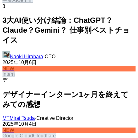
生成AI​​​​‌ ‍ ​‍​‍‌‍ ‌ ​‍‌‍‍‌‌‍‌ ‌‍‍‌‌‍ ‍​‍​‍​ ‍‍​‍​‍‌ ​ ‌‍​‌‌‍ ‍‌‍‍‌‌ ‌​‌ ‍‌​‍ ‍‌‍‍‌‌‍ ​‍​‍​‍ ​​‍​‍‌‍‍​‌ ​‍‌‍‌‌‌‍‌‍​‍​‍​ ‍‍​‍​‍‌‍‍​‌ ‌​‌ ‌​‌ ​​​ ‍‍​‍ ​‍ ‌‍ ​‌‍ ‌‍​ ‌‍​‌‌‍ ​‌‍‍​‌‍ ‌ ​ ‌ ‌​​ ‍‍​ ​ ​ ​ ​ ​ ​ ​ ​‍ ‌‍‍‌‌‍ ‍‌ ‌​‌‍‌‌‌‍ ‍‌ ‌​​‍ ‌‍‌‌‌‍‌​‌‍‍‌‌ ‌​​‍ ‌‍ ‌‌‍ ‌‍‌​‌‍‌‌​ ‌‌ ​​‌ ​‍‌‍‌‌‌ ​ ‌‍‌‌‌‍ ‍‌ ‌​‌‍​‌‌ ‌​‌‍‍‌‌‍ ‌‍ ‍​ ‍ ‌‍‍‌‌‍‌​​ ‌​ ​‍​ ​​‌‍​ ‌‍​‌​ ​‌​ ‍​​ ‍‌‌‍‌​​‍ ‌‌‍‌‍‌‍‌​‌‍‌​​ ‌ ​‍ ‌​ ‌​​ ‍​‌‍‌‍​ ​ ​‍ ‌‌‍​‍​ ‌‌‌‍​ ‌‍​‌​‍ ‌​ ‌​​ ‌‌​ ‌‍​ ‍​​ ‌ ‌‍‌‍​ ‌‌‌‍​ ​ ‍‌‌‍​‍​ ‍​​ ​‌​ ‍ ‌ ‌​‌ ‍‌‌ ​​‌‍‌‌​ ‌‌ ‌​‌‍​‌‌‍‌ ​ ‍ ‌ ​​‌‍​‌‌ ‌​‌‍‍​​ ‌‌ ‌​‌‍‍‌‌ ‌​‌‍ ​‌‍‌‌​ ‌‍​‍‌‍​‌‌ ​ ‌‍‌‌‌‌‌‌‌ ​‍‌‍ ​​ ‌‌‍‍​‌ ‌​‌ ‌​‌ ​​​‍‌‌​ ​ ‌​​‌​‍‌‌​ ​‍‌​‌‍​‍‌‌​ ​‍‌​‌‍‌‍ ​‌‍ ‌‍​ ‌‍​‌‌‍ ​‌‍‍​‌‍ ‌ ​ ‌ ‌​​‍‌‌​ ​ ‌​​‌​ ​ ​ ​ ​ ​ ​ ​ ​‍‌‍‌‍‍‌‌‍‌​​ ‌​ ​‍​ ​​‌‍​ ‌‍​‌​ ​‌​ ‍​​ ‍‌‌‍‌​​‍ ‌‌‍‌‍‌‍‌​‌‍‌​​ ‌ ​‍ ‌​ ‌​​ ‍​‌‍‌‍​ ​ ​‍ ‌‌‍​‍​ ‌‌‌‍​ ‌‍​‌​‍ ‌​ ‌​​ ‌‌​ ‌‍​ ‍​​ ‌ ‌‍‌‍​ ‌‌‌‍​ ​ ‍‌‌‍​‍​ ‍​​ ​‌​‍‌‍‌ ‌​‌ ‍‌‌ ​​‌‍‌‌​ ‌‌ ‌​‌‍​‌‌‍‌ ​‍‌‍‌ ​​‌‍​‌‌ ‌​‌‍‍​​ ‌‌ ‌​‌‍‍‌‌ ‌​‌‍ ​‌‍‌‌​‍‌‍‌ ​​‌‍‌‌‌ ​‍‌ ​ ‌ ​​‌‍‌‌‌‍​ ‌ ‌​‌‍‍‌‌ ‌‍‌‍‌‌​ ‌‌ ​​‌ ‌‌‌‍​‍‌‍ ​‌‍‍‌‌ ​ ‌‍‍​‌‍‌‌‌‍‌​​‍​‍‌ ‌
Gemini​​​​‌ ‍ ​‍​‍‌‍ ‌ ​‍‌‍‍‌‌‍‌ ‌‍‍‌‌‍ ‍​‍​‍​ ‍‍​‍​‍‌ ​ ‌‍​‌‌‍ ‍‌‍‍‌‌ ‌​‌ ‍‌​‍ ‍‌‍‍‌‌‍ ​‍​‍​‍ ​​‍​‍‌‍‍​‌ ​‍‌‍‌‌‌‍‌‍​‍​‍​ ‍‍​‍​‍‌‍‍​‌ ‌​‌ ‌​‌ ​​​ ‍‍​‍ ​‍ ‌‍ ​‌‍ ‌‍​ ‌‍​‌‌‍ ​‌‍‍​‌‍ ‌ ​ ‌ ‌​​ ‍‍​ ​ ​ ​ ​ ​ ​ ​ ​‍ ‌‍‍‌‌‍ ‍‌ ‌​‌‍‌‌‌‍ ‍‌ ‌​​‍ ‌‍‌‌‌‍‌​‌‍‍‌‌ ‌​​‍ ‌‍ ‌‌‍ ‌‍‌​‌‍‌‌​ ‌‌ ​​‌ ​‍‌‍‌‌‌ ​ ‌‍‌‌‌‍ ‍‌ ‌​‌‍​‌‌ ‌​‌‍‍‌‌‍ ‌‍ ‍​ ‍ ‌‍‍‌‌‍‌​​ ‌‌‍‌​​ ​‍​ ‌ ‌‍​‌​ ‍‌‌‍‌​​ ‌​​ ‌‌​‍ ‌‌‍​‌​ ‌​​ ​​​ ​‍​‍ ‌​ ‌​‌‍​‌​ ‍​‌‍​‌​‍ ‌​ ‍‌‌‍‌‍​ ‌‌​ ​‌​‍ ‌‌‍​ ​ ‍‌‌‍​‌​ ​​‌‍‌‌​ ‌‌​ ​‍​ ​‌‌‍​‍​ ‌ ‌‍‌‌‌‍‌​​ ‍ ‌ ‌​‌ ‍‌‌ ​​‌‍‌‌​ ‌‌ ‌​‌‍​‌‌‍‌ ​ ‍ ‌ ​​‌‍​‌‌ ‌​‌‍‍​​ ‌‌ ‌​‌‍‍‌‌ ‌​‌‍ ​‌‍‌‌​ ‌‍​‍‌‍​‌‌ ​ ‌‍‌‌‌‌‌‌‌ ​‍‌‍ ​​ ‌‌‍‍​‌ ‌​‌ ‌​‌ ​​​‍‌‌​ ​ ‌​​‌​‍‌‌​ ​‍‌​‌‍​‍‌‌​ ​‍‌​‌‍‌‍ ​‌‍ ‌‍​ ‌‍​‌‌‍ ​‌‍‍​‌‍ ‌ ​ ‌ ‌​​‍‌‌​ ​ ‌​​‌​ ​ ​ ​ ​ ​ ​ ​ ​‍‌‍‌‍‍‌‌‍‌​​ ‌‌‍‌​​ ​‍​ ‌ ‌‍​‌​ ‍‌‌‍‌​​ ‌​​ ‌‌​‍ ‌‌‍​‌​ ‌​​ ​​​ ​‍​‍ ‌​ ‌​‌‍​‌​ ‍​‌‍​‌​‍ ‌​ ‍‌‌‍‌‍​ ‌‌​ ​‌​‍ ‌‌‍​ ​ ‍‌‌‍​‌​ ​​‌‍‌‌​ ‌‌​ ​‍​ ​‌‌‍​‍​ ‌ ‌‍‌‌‌‍‌​​‍‌‍‌ ‌​‌ ‍‌‌ ​​‌‍‌‌​ ‌‌ ‌​‌‍​‌‌‍‌ ​‍‌‍‌ ​​‌‍​‌‌ ‌​‌‍‍​​ ‌‌ ‌​‌‍‍‌‌ ‌​‌‍ ​‌‍‌‌​‍‌‍‌ ​​‌‍‌‌‌ ​‍‌ ​ ‌ ​​‌‍‌‌‌‍​ ‌ ‌​‌‍‍‌‌ ‌‍‌‍‌‌​ ‌‌ ​​‌ ‌‌‌‍​‍‌‍ ​‌‍‍‌‌ ​ ‌‍‍​‌‍‌‌‌‍‌​​‍​‍‌ ‌
3
3大AI使い分け結論：ChatGPT？
Claude？Gemini？ 仕事別ベストチョ
イス​​​​‌ ‍ ​‍​‍‌‍ ‌ ​‍‌‍‍‌‌‍‌ ‌‍‍‌‌‍ ‍​‍​‍​ ‍‍​‍​‍‌ ​ ‌‍​‌‌‍ ‍‌‍‍‌‌ ‌​‌ ‍‌​‍ ‍‌‍‍‌‌‍ ​‍​‍​‍ ​​‍​‍‌‍‍​‌ ​‍‌‍‌‌‌‍‌‍​‍​‍​ ‍‍​‍​‍‌‍‍​‌ ‌​‌ ‌​‌ ​​​ ‍‍​‍ ​‍ ‌‍ ​‌‍ ‌‍​ ‌‍​‌‌‍ ​‌‍‍​‌‍ ‌ ​ ‌ ‌​​ ‍‍​ ​ ​ ​ ​ ​ ​ ​ ​‍ ‌‍‍‌‌‍ ‍‌ ‌​‌‍‌‌‌‍ ‍‌ ‌​​‍ ‌‍‌‌‌‍‌​‌‍‍‌‌ ‌​​‍ ‌‍ ‌‌‍ ‌‍‌​‌‍‌‌​ ‌‌ ​​‌ ​‍‌‍‌‌‌ ​ ‌‍‌‌‌‍ ‍‌ ‌​‌‍​‌‌ ‌​‌‍‍‌‌‍ ‌‍ ‍​ ‍ ‌‍‍‌‌‍‌​​ ‌​ ‍‌​ ‌ ​ ‌‌​ ‌ ​ ‍‌​ ‌‍​ ‍‌‌‍​‍​‍ ‌​ ‍‌​ ​​​ ‌​​ ​‌​‍ ‌​ ‌​​ ​​‌‍​‍​ ‌​​‍ ‌‌‍​‍‌‍​‌‌‍​‌‌‍‌‍​‍ ‌​ ‌‌​ ‌ ‌‍​‌‌‍‌‌​ ‍​​ ​‌‌‍‌‌​ ‌‍‌‍‌​​ ​‍​ ​‌​ ‌ ​ ‍ ‌ ‌​‌ ‍‌‌ ​​‌‍‌‌​ ‌‌‍​‌‌ ​‍‌ ‌​‌‍‍‌‌‍​ ‌‍ ​‌‍‌‌​ ‍ ‌ ​​‌‍​‌‌ ‌​‌‍‍​​ ‌‌ ‌​‌‍‍‌‌ ‌​‌‍ ​‌‍‌‌​ ‌‍​‍‌‍​‌‌ ​ ‌‍‌‌‌‌‌‌‌ ​‍‌‍ ​​ ‌‌‍‍​‌ ‌​‌ ‌​‌ ​​​‍‌‌​ ​ ‌​​‌​‍‌‌​ ​‍‌​‌‍​‍‌‌​ ​‍‌​‌‍‌‍ ​‌‍ ‌‍​ ‌‍​‌‌‍ ​‌‍‍​‌‍ ‌ ​ ‌ ‌​​‍‌‌​ ​ ‌​​‌​ ​ ​ ​ ​ ​ ​ ​ ​‍‌‍‌‍‍‌‌‍‌​​ ‌​ ‍‌​ ‌ ​ ‌‌​ ‌ ​ ‍‌​ ‌‍​ ‍‌‌‍​‍​‍ ‌​ ‍‌​ ​​​ ‌​​ ​‌​‍ ‌​ ‌​​ ​​‌‍​‍​ ‌​​‍ ‌‌‍​‍‌‍​‌‌‍​‌‌‍‌‍​‍ ‌​ ‌‌​ ‌ ‌‍​‌‌‍‌‌​ ‍​​ ​‌‌‍‌‌​ ‌‍‌‍‌​​ ​‍​ ​‌​ ‌ ​‍‌‍‌ ‌​‌ ‍‌‌ ​​‌‍‌‌​ ‌‌‍​‌‌ ​‍‌ ‌​‌‍‍‌‌‍​ ‌‍ ​‌‍‌‌​‍‌‍‌ ​​‌‍​‌‌ ‌​‌‍‍​​ ‌‌ ‌​‌‍‍‌‌ ‌​‌‍ ​‌‍‌‌​‍‌‍‌ ​​‌‍‌‌‌ ​‍‌ ​ ‌ ​​‌‍‌‌‌‍​ ‌ ‌​‌‍‍‌‌ ‌‍‌‍‌‌​ ‌‌ ​​‌ ‌‌‌‍​‍‌‍ ​‌‍‍‌‌ ​ ‌‍‍​‌‍‌‌‌‍‌​​‍​‍‌ ‌
Naoki Hirahara​​​​‌ ‍ ​‍​‍‌‍ ‌ ​‍‌‍‍‌‌‍‌ ‌‍‍‌‌‍ ‍​‍​‍​ ‍‍​‍​‍‌ ​ ‌‍​‌‌‍ ‍‌‍‍‌‌ ‌​‌ ‍‌​‍ ‍‌‍‍‌‌‍ ​‍​‍​‍ ​​‍​‍‌‍‍​‌ ​‍‌‍‌‌‌‍‌‍​‍​‍​ ‍‍​‍​‍‌‍‍​‌ ‌​‌ ‌​‌ ​​​ ‍‍​‍ ​‍ ‌‍ ​‌‍ ‌‍​ ‌‍​‌‌‍ ​‌‍‍​‌‍ ‌ ​ ‌ ‌​​ ‍‍​ ​ ​ ​ ​ ​ ​ ​ ​‍ ‌‍‍‌‌‍ ‍‌ ‌​‌‍‌‌‌‍ ‍‌ ‌​​‍ ‌‍‌‌‌‍‌​‌‍‍‌‌ ‌​​‍ ‌‍ ‌‌‍ ‌‍‌​‌‍‌‌​ ‌‌ ​​‌ ​‍‌‍‌‌‌ ​ ‌‍‌‌‌‍ ‍‌ ‌​‌‍​‌‌ ‌​‌‍‍‌‌‍ ‌‍ ‍​ ‍ ‌‍‍‌‌‍‌​​ ‌​ ‍‌‌‍​‌​ ‌​‌‍​‍​ ‌‍​ ​‍‌‍‌​​ ​ ​‍ ‌​ ​‌‌‍​‍‌‍​‌​ ​ ​‍ ‌​ ‌​‌‍​‌‌‍‌‍‌‍‌‌​‍ ‌‌‍​‌​ ‍​​ ‍​​ ​‍​‍ ‌​ ‌‌​ ‌‌​ ‍‌‌‍‌​​ ‍‌‌‍​‌​ ‌​​ ‌ ‌‍​‍​ ​​‌‍​‌​ ‍‌​ ‍ ‌ ‌​‌ ‍‌‌ ​​‌‍‌‌​ ‌‌‍​‌‌ ‌‌‌ ‌​‌‍‍​‌‍ ‌ ​‍​ ‍ ‌ ​​‌‍​‌‌ ‌​‌‍‍​​ ‌‌‍ ‍‌‍​‌‌‍ ‌‌‍‌‌​ ‌‍​‍‌‍​‌‌ ​ ‌‍‌‌‌‌‌‌‌ ​‍‌‍ ​​ ‌‌‍‍​‌ ‌​‌ ‌​‌ ​​​‍‌‌​ ​ ‌​​‌​‍‌‌​ ​‍‌​‌‍​‍‌‌​ ​‍‌​‌‍‌‍ ​‌‍ ‌‍​ ‌‍​‌‌‍ ​‌‍‍​‌‍ ‌ ​ ‌ ‌​​‍‌‌​ ​ ‌​​‌​ ​ ​ ​ ​ ​ ​ ​ ​‍‌‍‌‍‍‌‌‍‌​​ ‌​ ‍‌‌‍​‌​ ‌​‌‍​‍​ ‌‍​ ​‍‌‍‌​​ ​ ​‍ ‌​ ​‌‌‍​‍‌‍​‌​ ​ ​‍ ‌​ ‌​‌‍​‌‌‍‌‍‌‍‌‌​‍ ‌‌‍​‌​ ‍​​ ‍​​ ​‍​‍ ‌​ ‌‌​ ‌‌​ ‍‌‌‍‌​​ ‍‌‌‍​‌​ ‌​​ ‌ ‌‍​‍​ ​​‌‍​‌​ ‍‌​‍‌‍‌ ‌​‌ ‍‌‌ ​​‌‍‌‌​ ‌‌‍​‌‌ ‌‌‌ ‌​‌‍‍​‌‍ ‌ ​‍​‍‌‍‌ ​​‌‍​‌‌ ‌​‌‍‍​​ ‌‌‍ ‍‌‍​‌‌‍ ‌‌‍‌‌​‍‌‍‌ ​​‌‍‌‌‌ ​‍‌ ​ ‌ ​​‌‍‌‌‌‍​ ‌ ‌​‌‍‍‌‌ ‌‍‌‍‌‌​ ‌‌ ​​‌ ‌‌‌‍​‍‌‍ ​‌‍‍‌‌ ​ ‌‍‍​‌‍‌‌‌‍‌​​‍​‍‌ ‌
·
CEO​​​​‌ ‍ ​‍​‍‌‍ ‌ ​‍‌‍‍‌‌‍‌ ‌‍‍‌‌‍ ‍​‍​‍​ ‍‍​‍​‍‌ ​ ‌‍​‌‌‍ ‍‌‍‍‌‌ ‌​‌ ‍‌​‍ ‍‌‍‍‌‌‍ ​‍​‍​‍ ​​‍​‍‌‍‍​‌ ​‍‌‍‌‌‌‍‌‍​‍​‍​ ‍‍​‍​‍‌‍‍​‌ ‌​‌ ‌​‌ ​​​ ‍‍​‍ ​‍ ‌‍ ​‌‍ ‌‍​ ‌‍​‌‌‍ ​‌‍‍​‌‍ ‌ ​ ‌ ‌​​ ‍‍​ ​ ​ ​ ​ ​ ​ ​ ​‍ ‌‍‍‌‌‍ ‍‌ ‌​‌‍‌‌‌‍ ‍‌ ‌​​‍ ‌‍‌‌‌‍‌​‌‍‍‌‌ ‌​​‍ ‌‍ ‌‌‍ ‌‍‌​‌‍‌‌​ ‌‌ ​​‌ ​‍‌‍‌‌‌ ​ ‌‍‌‌‌‍ ‍‌ ‌​‌‍​‌‌ ‌​‌‍‍‌‌‍ ‌‍ ‍​ ‍ ‌‍‍‌‌‍‌​​ ‌​ ‍‌‌‍​‌​ ‌​‌‍​‍​ ‌‍​ ​‍‌‍‌​​ ​ ​‍ ‌​ ​‌‌‍​‍‌‍​‌​ ​ ​‍ ‌​ ‌​‌‍​‌‌‍‌‍‌‍‌‌​‍ ‌‌‍​‌​ ‍​​ ‍​​ ​‍​‍ ‌​ ‌‌​ ‌‌​ ‍‌‌‍‌​​ ‍‌‌‍​‌​ ‌​​ ‌ ‌‍​‍​ ​​‌‍​‌​ ‍‌​ ‍ ‌ ‌​‌ ‍‌‌ ​​‌‍‌‌​ ‌‌‍​‌‌ ‌‌‌ ‌​‌‍‍​‌‍ ‌ ​‍​ ‍ ‌ ​​‌‍​‌‌ ‌​‌‍‍​​ ‌‌ ​​‌‍ ‌ ​ ‌‍‍‌‌ ‌​‌‍‍‌‌‍ ‌‍ ‍​ ‌‍​‍‌‍​‌‌ ​ ‌‍‌‌‌‌‌‌‌ ​‍‌‍ ​​ ‌‌‍‍​‌ ‌​‌ ‌​‌ ​​​‍‌‌​ ​ ‌​​‌​‍‌‌​ ​‍‌​‌‍​‍‌‌​ ​‍‌​‌‍‌‍ ​‌‍ ‌‍​ ‌‍​‌‌‍ ​‌‍‍​‌‍ ‌ ​ ‌ ‌​​‍‌‌​ ​ ‌​​‌​ ​ ​ ​ ​ ​ ​ ​ ​‍‌‍‌‍‍‌‌‍‌​​ ‌​ ‍‌‌‍​‌​ ‌​‌‍​‍​ ‌‍​ ​‍‌‍‌​​ ​ ​‍ ‌​ ​‌‌‍​‍‌‍​‌​ ​ ​‍ ‌​ ‌​‌‍​‌‌‍‌‍‌‍‌‌​‍ ‌‌‍​‌​ ‍​​ ‍​​ ​‍​‍ ‌​ ‌‌​ ‌‌​ ‍‌‌‍‌​​ ‍‌‌‍​‌​ ‌​​ ‌ ‌‍​‍​ ​​‌‍​‌​ ‍‌​‍‌‍‌ ‌​‌ ‍‌‌ ​​‌‍‌‌​ ‌‌‍​‌‌ ‌‌‌ ‌​‌‍‍​‌‍ ‌ ​‍​‍‌‍‌ ​​‌‍​‌‌ ‌​‌‍‍​​ ‌‌ ​​‌‍ ‌ ​ ‌‍‍‌‌ ‌​‌‍‍‌‌‍ ‌‍ ‍​‍‌‍‌ ​​‌‍‌‌‌ ​‍‌ ​ ‌ ​​‌‍‌‌‌‍​ ‌ ‌​‌‍‍‌‌ ‌‍‌‍‌‌​ ‌‌ ​​‌ ‌‌‌‍​‍‌‍ ​‌‍‍‌‌ ​ ‌‍‍​‌‍‌‌‌‍‌​​‍​‍‌ ‌
2025年10月6日
NEW
Intern​​​​‌ ‍ ​‍​‍‌‍ ‌ ​‍‌‍‍‌‌‍‌ ‌‍‍‌‌‍ ‍​‍​‍​ ‍‍​‍​‍‌ ​ ‌‍​‌‌‍ ‍‌‍‍‌‌ ‌​‌ ‍‌​‍ ‍‌‍‍‌‌‍ ​‍​‍​‍ ​​‍​‍‌‍‍​‌ ​‍‌‍‌‌‌‍‌‍​‍​‍​ ‍‍​‍​‍‌‍‍​‌ ‌​‌ ‌​‌ ​​​ ‍‍​‍ ​‍ ‌‍ ​‌‍ ‌‍​ ‌‍​‌‌‍ ​‌‍‍​‌‍ ‌ ​ ‌ ‌​​ ‍‍​ ​ ​ ​ ​ ​ ​ ​ ​‍ ‌‍‍‌‌‍ ‍‌ ‌​‌‍‌‌‌‍ ‍‌ ‌​​‍ ‌‍‌‌‌‍‌​‌‍‍‌‌ ‌​​‍ ‌‍ ‌‌‍ ‌‍‌​‌‍‌‌​ ‌‌ ​​‌ ​‍‌‍‌‌‌ ​ ‌‍‌‌‌‍ ‍‌ ‌​‌‍​‌‌ ‌​‌‍‍‌‌‍ ‌‍ ‍​ ‍ ‌‍‍‌‌‍‌​​ ‌‌‍​‍​ ‌‌​ ‌‍​ ‌​​ ​‍​ ‌​‌‍‌​​ ​​​‍ ‌‌‍​ ​ ​ ‌‍‌‌​ ‌ ​‍ ‌​ ‌​​ ​‌​ ​‌‌‍​‌​‍ ‌‌‍​‌​ ‌ ​ ​ ​ ‌‍​‍ ‌​ ​ ​ ‍‌‌‍​‌​ ​‍​ ​ ‌‍​‍​ ​ ‌‍‌‌​ ‌‍‌‍​‌​ ​‍​ ‌‍​ ‍ ‌ ‌​‌ ‍‌‌ ​​‌‍‌‌​ ‌‌ ‌​‌‍​‌‌‍‌ ​ ‍ ‌ ​​‌‍​‌‌ ‌​‌‍‍​​ ‌‌ ‌​‌‍‍‌‌ ‌​‌‍ ​‌‍‌‌​ ‌‍​‍‌‍​‌‌ ​ ‌‍‌‌‌‌‌‌‌ ​‍‌‍ ​​ ‌‌‍‍​‌ ‌​‌ ‌​‌ ​​​‍‌‌​ ​ ‌​​‌​‍‌‌​ ​‍‌​‌‍​‍‌‌​ ​‍‌​‌‍‌‍ ​‌‍ ‌‍​ ‌‍​‌‌‍ ​‌‍‍​‌‍ ‌ ​ ‌ ‌​​‍‌‌​ ​ ‌​​‌​ ​ ​ ​ ​ ​ ​ ​ ​‍‌‍‌‍‍‌‌‍‌​​ ‌‌‍​‍​ ‌‌​ ‌‍​ ‌​​ ​‍​ ‌​‌‍‌​​ ​​​‍ ‌‌‍​ ​ ​ ‌‍‌‌​ ‌ ​‍ ‌​ ‌​​ ​‌​ ​‌‌‍​‌​‍ ‌‌‍​‌​ ‌ ​ ​ ​ ‌‍​‍ ‌​ ​ ​ ‍‌‌‍​‌​ ​‍​ ​ ‌‍​‍​ ​ ‌‍‌‌​ ‌‍‌‍​‌​ ​‍​ ‌‍​‍‌‍‌ ‌​‌ ‍‌‌ ​​‌‍‌‌​ ‌‌ ‌​‌‍​‌‌‍‌ ​‍‌‍‌ ​​‌‍​‌‌ ‌​‌‍‍​​ ‌‌ ‌​‌‍‍‌‌ ‌​‌‍ ​‌‍‌‌​‍‌‍‌ ​​‌‍‌‌‌ ​‍‌ ​ ‌ ​​‌‍‌‌‌‍​ ‌ ‌​‌‍‍‌‌ ‌‍‌‍‌‌​ ‌‌ ​​‌ ‌‌‌‍​‍‌‍ ​‌‍‍‌‌ ​ ‌‍‍​‌‍‌‌‌‍‌​​‍​‍‌ ‌
デ
デザイナーインターン1ヶ月を終えて
みての感想​​​​‌ ‍ ​‍​‍‌‍ ‌ ​‍‌‍‍‌‌‍‌ ‌‍‍‌‌‍ ‍​‍​‍​ ‍‍​‍​‍‌ ​ ‌‍​‌‌‍ ‍‌‍‍‌‌ ‌​‌ ‍‌​‍ ‍‌‍‍‌‌‍ ​‍​‍​‍ ​​‍​‍‌‍‍​‌ ​‍‌‍‌‌‌‍‌‍​‍​‍​ ‍‍​‍​‍‌‍‍​‌ ‌​‌ ‌​‌ ​​​ ‍‍​‍ ​‍ ‌‍ ​‌‍ ‌‍​ ‌‍​‌‌‍ ​‌‍‍​‌‍ ‌ ​ ‌ ‌​​ ‍‍​ ​ ​ ​ ​ ​ ​ ​ ​‍ ‌‍‍‌‌‍ ‍‌ ‌​‌‍‌‌‌‍ ‍‌ ‌​​‍ ‌‍‌‌‌‍‌​‌‍‍‌‌ ‌​​‍ ‌‍ ‌‌‍ ‌‍‌​‌‍‌‌​ ‌‌ ​​‌ ​‍‌‍‌‌‌ ​ ‌‍‌‌‌‍ ‍‌ ‌​‌‍​‌‌ ‌​‌‍‍‌‌‍ ‌‍ ‍​ ‍ ‌‍‍‌‌‍‌​​ ‌​ ‌​‌‍​‌‌‍​‌​ ​‌‌‍​‍​ ​​​ ​‌‌‍‌‍​‍ ‌​ ‌​​ ​​​ ‌‌​ ‌‍​‍ ‌​ ‌​​ ​ ​ ‍​​ ‌ ​‍ ‌​ ‍‌​ ​​​ ​​​ ​‍​‍ ‌‌‍​‍‌‍‌‍‌‍​ ‌‍​ ‌‍​‍​ ‌‍​ ​‌​ ​ ​ ​ ​ ​​​ ‌ ​ ​‍​ ‍ ‌ ‌​‌ ‍‌‌ ​​‌‍‌‌​ ‌‌‍​‌‌ ​‍‌ ‌​‌‍‍‌‌‍​ ‌‍ ​‌‍‌‌​ ‍ ‌ ​​‌‍​‌‌ ‌​‌‍‍​​ ‌‌ ‌​‌‍‍‌‌ ‌​‌‍ ​‌‍‌‌​ ‌‍​‍‌‍​‌‌ ​ ‌‍‌‌‌‌‌‌‌ ​‍‌‍ ​​ ‌‌‍‍​‌ ‌​‌ ‌​‌ ​​​‍‌‌​ ​ ‌​​‌​‍‌‌​ ​‍‌​‌‍​‍‌‌​ ​‍‌​‌‍‌‍ ​‌‍ ‌‍​ ‌‍​‌‌‍ ​‌‍‍​‌‍ ‌ ​ ‌ ‌​​‍‌‌​ ​ ‌​​‌​ ​ ​ ​ ​ ​ ​ ​ ​‍‌‍‌‍‍‌‌‍‌​​ ‌​ ‌​‌‍​‌‌‍​‌​ ​‌‌‍​‍​ ​​​ ​‌‌‍‌‍​‍ ‌​ ‌​​ ​​​ ‌‌​ ‌‍​‍ ‌​ ‌​​ ​ ​ ‍​​ ‌ ​‍ ‌​ ‍‌​ ​​​ ​​​ ​‍​‍ ‌‌‍​‍‌‍‌‍‌‍​ ‌‍​ ‌‍​‍​ ‌‍​ ​‌​ ​ ​ ​ ​ ​​​ ‌ ​ ​‍​‍‌‍‌ ‌​‌ ‍‌‌ ​​‌‍‌‌​ ‌‌‍​‌‌ ​‍‌ ‌​‌‍‍‌‌‍​ ‌‍ ​‌‍‌‌​‍‌‍‌ ​​‌‍​‌‌ ‌​‌‍‍​​ ‌‌ ‌​‌‍‍‌‌ ‌​‌‍ ​‌‍‌‌​‍‌‍‌ ​​‌‍‌‌‌ ​‍‌ ​ ‌ ​​‌‍‌‌‌‍​ ‌ ‌​‌‍‍‌‌ ‌‍‌‍‌‌​ ‌‌ ​​‌ ‌‌‌‍​‍‌‍ ​‌‍‍‌‌ ​ ‌‍‍​‌‍‌‌‌‍‌​​‍​‍‌ ‌
MT
Mirai Tsuda​​​​‌ ‍ ​‍​‍‌‍ ‌ ​‍‌‍‍‌‌‍‌ ‌‍‍‌‌‍ ‍​‍​‍​ ‍‍​‍​‍‌ ​ ‌‍​‌‌‍ ‍‌‍‍‌‌ ‌​‌ ‍‌​‍ ‍‌‍‍‌‌‍ ​‍​‍​‍ ​​‍​‍‌‍‍​‌ ​‍‌‍‌‌‌‍‌‍​‍​‍​ ‍‍​‍​‍‌‍‍​‌ ‌​‌ ‌​‌ ​​​ ‍‍​‍ ​‍ ‌‍ ​‌‍ ‌‍​ ‌‍​‌‌‍ ​‌‍‍​‌‍ ‌ ​ ‌ ‌​​ ‍‍​ ​ ​ ​ ​ ​ ​ ​ ​‍ ‌‍‍‌‌‍ ‍‌ ‌​‌‍‌‌‌‍ ‍‌ ‌​​‍ ‌‍‌‌‌‍‌​‌‍‍‌‌ ‌​​‍ ‌‍ ‌‌‍ ‌‍‌​‌‍‌‌​ ‌‌ ​​‌ ​‍‌‍‌‌‌ ​ ‌‍‌‌‌‍ ‍‌ ‌​‌‍​‌‌ ‌​‌‍‍‌‌‍ ‌‍ ‍​ ‍ ‌‍‍‌‌‍‌​​ ‌​ ‌​​ ‌‌‌‍​‌‌‍​‍​ ‌​​ ‌‌​ ‍​​ ​ ​‍ ‌​ ‌ ​ ​ ‌‍​‍‌‍‌​​‍ ‌​ ‌​‌‍​‍‌‍‌‍​ ​ ​‍ ‌‌‍​‍​ ‍‌​ ​​‌‍​‍​‍ ‌​ ‌ ​ ‌‌​ ‌‌‌‍‌‍​ ​‌‌‍‌‌‌‍​‍​ ‌‌‌‍‌​​ ​‌‌‍‌‌​ ‌​​ ‍ ‌ ‌​‌ ‍‌‌ ​​‌‍‌‌​ ‌‌‍​‌‌ ‌‌‌ ‌​‌‍‍​‌‍ ‌ ​‍​ ‍ ‌ ​​‌‍​‌‌ ‌​‌‍‍​​ ‌‌‍ ‍‌‍​‌‌‍ ‌‌‍‌‌​ ‌‍​‍‌‍​‌‌ ​ ‌‍‌‌‌‌‌‌‌ ​‍‌‍ ​​ ‌‌‍‍​‌ ‌​‌ ‌​‌ ​​​‍‌‌​ ​ ‌​​‌​‍‌‌​ ​‍‌​‌‍​‍‌‌​ ​‍‌​‌‍‌‍ ​‌‍ ‌‍​ ‌‍​‌‌‍ ​‌‍‍​‌‍ ‌ ​ ‌ ‌​​‍‌‌​ ​ ‌​​‌​ ​ ​ ​ ​ ​ ​ ​ ​‍‌‍‌‍‍‌‌‍‌​​ ‌​ ‌​​ ‌‌‌‍​‌‌‍​‍​ ‌​​ ‌‌​ ‍​​ ​ ​‍ ‌​ ‌ ​ ​ ‌‍​‍‌‍‌​​‍ ‌​ ‌​‌‍​‍‌‍‌‍​ ​ ​‍ ‌‌‍​‍​ ‍‌​ ​​‌‍​‍​‍ ‌​ ‌ ​ ‌‌​ ‌‌‌‍‌‍​ ​‌‌‍‌‌‌‍​‍​ ‌‌‌‍‌​​ ​‌‌‍‌‌​ ‌​​‍‌‍‌ ‌​‌ ‍‌‌ ​​‌‍‌‌​ ‌‌‍​‌‌ ‌‌‌ ‌​‌‍‍​‌‍ ‌ ​‍​‍‌‍‌ ​​‌‍​‌‌ ‌​‌‍‍​​ ‌‌‍ ‍‌‍​‌‌‍ ‌‌‍‌‌​‍‌‍‌ ​​‌‍‌‌‌ ​‍‌ ​ ‌ ​​‌‍‌‌‌‍​ ‌ ‌​‌‍‍‌‌ ‌‍‌‍‌‌​ ‌‌ ​​‌ ‌‌‌‍​‍‌‍ ​‌‍‍‌‌ ​ ‌‍‍​‌‍‌‌‌‍‌​​‍​‍‌ ‌
·
Creative Director​​​​‌ ‍ ​‍​‍‌‍ ‌ ​‍‌‍‍‌‌‍‌ ‌‍‍‌‌‍ ‍​‍​‍​ ‍‍​‍​‍‌ ​ ‌‍​‌‌‍ ‍‌‍‍‌‌ ‌​‌ ‍‌​‍ ‍‌‍‍‌‌‍ ​‍​‍​‍ ​​‍​‍‌‍‍​‌ ​‍‌‍‌‌‌‍‌‍​‍​‍​ ‍‍​‍​‍‌‍‍​‌ ‌​‌ ‌​‌ ​​​ ‍‍​‍ ​‍ ‌‍ ​‌‍ ‌‍​ ‌‍​‌‌‍ ​‌‍‍​‌‍ ‌ ​ ‌ ‌​​ ‍‍​ ​ ​ ​ ​ ​ ​ ​ ​‍ ‌‍‍‌‌‍ ‍‌ ‌​‌‍‌‌‌‍ ‍‌ ‌​​‍ ‌‍‌‌‌‍‌​‌‍‍‌‌ ‌​​‍ ‌‍ ‌‌‍ ‌‍‌​‌‍‌‌​ ‌‌ ​​‌ ​‍‌‍‌‌‌ ​ ‌‍‌‌‌‍ ‍‌ ‌​‌‍​‌‌ ‌​‌‍‍‌‌‍ ‌‍ ‍​ ‍ ‌‍‍‌‌‍‌​​ ‌​ ‌​​ ‌‌‌‍​‌‌‍​‍​ ‌​​ ‌‌​ ‍​​ ​ ​‍ ‌​ ‌ ​ ​ ‌‍​‍‌‍‌​​‍ ‌​ ‌​‌‍​‍‌‍‌‍​ ​ ​‍ ‌‌‍​‍​ ‍‌​ ​​‌‍​‍​‍ ‌​ ‌ ​ ‌‌​ ‌‌‌‍‌‍​ ​‌‌‍‌‌‌‍​‍​ ‌‌‌‍‌​​ ​‌‌‍‌‌​ ‌​​ ‍ ‌ ‌​‌ ‍‌‌ ​​‌‍‌‌​ ‌‌‍​‌‌ ‌‌‌ ‌​‌‍‍​‌‍ ‌ ​‍​ ‍ ‌ ​​‌‍​‌‌ ‌​‌‍‍​​ ‌‌ ​​‌‍ ‌ ​ ‌‍‍‌‌ ‌​‌‍‍‌‌‍ ‌‍ ‍​ ‌‍​‍‌‍​‌‌ ​ ‌‍‌‌‌‌‌‌‌ ​‍‌‍ ​​ ‌‌‍‍​‌ ‌​‌ ‌​‌ ​​​‍‌‌​ ​ ‌​​‌​‍‌‌​ ​‍‌​‌‍​‍‌‌​ ​‍‌​‌‍‌‍ ​‌‍ ‌‍​ ‌‍​‌‌‍ ​‌‍‍​‌‍ ‌ ​ ‌ ‌​​‍‌‌​ ​ ‌​​‌​ ​ ​ ​ ​ ​ ​ ​ ​‍‌‍‌‍‍‌‌‍‌​​ ‌​ ‌​​ ‌‌‌‍​‌‌‍​‍​ ‌​​ ‌‌​ ‍​​ ​ ​‍ ‌​ ‌ ​ ​ ‌‍​‍‌‍‌​​‍ ‌​ ‌​‌‍​‍‌‍‌‍​ ​ ​‍ ‌‌‍​‍​ ‍‌​ ​​‌‍​‍​‍ ‌​ ‌ ​ ‌‌​ ‌‌‌‍‌‍​ ​‌‌‍‌‌‌‍​‍​ ‌‌‌‍‌​​ ​‌‌‍‌‌​ ‌​​‍‌‍‌ ‌​‌ ‍‌‌ ​​‌‍‌‌​ ‌‌‍​‌‌ ‌‌‌ ‌​‌‍‍​‌‍ ‌ ​‍​‍‌‍‌ ​​‌‍​‌‌ ‌​‌‍‍​​ ‌‌ ​​‌‍ ‌ ​ ‌‍‍‌‌ ‌​‌‍‍‌‌‍ ‌‍ ‍​‍‌‍‌ ​​‌‍‌‌‌ ​‍‌ ​ ‌ ​​‌‍‌‌‌‍​ ‌ ‌​‌‍‍‌‌ ‌‍‌‍‌‌​ ‌‌ ​​‌ ‌‌‌‍​‍‌‍ ​‌‍‍‌‌ ​ ‌‍‍​‌‍‌‌‌‍‌​​‍​‍‌ ‌
2025年10月4日
NEW
Google Cloud​​​​‌ ‍ ​‍​‍‌‍ ‌ ​‍‌‍‍‌‌‍‌ ‌‍‍‌‌‍ ‍​‍​‍​ ‍‍​‍​‍‌ ​ ‌‍​‌‌‍ ‍‌‍‍‌‌ ‌​‌ ‍‌​‍ ‍‌‍‍‌‌‍ ​‍​‍​‍ ​​‍​‍‌‍‍​‌ ​‍‌‍‌‌‌‍‌‍​‍​‍​ ‍‍​‍​‍‌‍‍​‌ ‌​‌ ‌​‌ ​​​ ‍‍​‍ ​‍ ‌‍ ​‌‍ ‌‍​ ‌‍​‌‌‍ ​‌‍‍​‌‍ ‌ ​ ‌ ‌​​ ‍‍​ ​ ​ ​ ​ ​ ​ ​ ​‍ ‌‍‍‌‌‍ ‍‌ ‌​‌‍‌‌‌‍ ‍‌ ‌​​‍ ‌‍‌‌‌‍‌​‌‍‍‌‌ ‌​​‍ ‌‍ ‌‌‍ ‌‍‌​‌‍‌‌​ ‌‌ ​​‌ ​‍‌‍‌‌‌ ​ ‌‍‌‌‌‍ ‍‌ ‌​‌‍​‌‌ ‌​‌‍‍‌‌‍ ‌‍ ‍​ ‍ ‌‍‍‌‌‍‌​​ ‌‌​​‌‌​‍​‌ ‌ ‌‍ ‌​‍ ​ ​‌‌‌‌‌​ ‌‌​ ‍‌‌‍​ ‌ ​ ‌​‌​‌ ‌‍‌​ ‌‌ ​‌​ ​‌‌‍‍ ‌ ‍‌‌​​‍‌‍‌‍‌‍‌​‌ ​‌​ ‍ ‌ ‌​‌ ‍‌‌ ​​‌‍‌‌​ ‌‌ ‌​‌‍​‌‌‍‌ ​ ‍ ‌ ​​‌‍​‌‌ ‌​‌‍‍​​ ‌‌ ‌​‌‍‍‌‌ ‌​‌‍ ​‌‍‌‌​ ‌‍​‍‌‍​‌‌ ​ ‌‍‌‌‌‌‌‌‌ ​‍‌‍ ​​ ‌‌‍‍​‌ ‌​‌ ‌​‌ ​​​‍‌‌​ ​ ‌​​‌​‍‌‌​ ​‍‌​‌‍​‍‌‌​ ​‍‌​‌‍‌‍ ​‌‍ ‌‍​ ‌‍​‌‌‍ ​‌‍‍​‌‍ ‌ ​ ‌ ‌​​‍‌‌​ ​ ‌​​‌​ ​ ​ ​ ​ ​ ​ ​ ​‍‌‍‌‍‍‌‌‍‌​​ ‌‌​​‌‌​‍​‌ ‌ ‌‍ ‌​‍ ​ ​‌‌‌‌‌​ ‌‌​ ‍‌‌‍​ ‌ ​ ‌​‌​‌ ‌‍‌​ ‌‌ ​‌​ ​‌‌‍‍ ‌ ‍‌‌​​‍‌‍‌‍‌‍‌​‌ ​‌​‍‌‍‌ ‌​‌ ‍‌‌ ​​‌‍‌‌​ ‌‌ ‌​‌‍​‌‌‍‌ ​‍‌‍‌ ​​‌‍​‌‌ ‌​‌‍‍​​ ‌‌ ‌​‌‍‍‌‌ ‌​‌‍ ​‌‍‌‌​‍‌‍‌ ​​‌‍‌‌‌ ​‍‌ ​ ‌ ​​‌‍‌‌‌‍​ ‌ ‌​‌‍‍‌‌ ‌‍‌‍‌‌​ ‌‌ ​​‌ ‌‌‌‍​‍‌‍ ​‌‍‍‌‌ ​ ‌‍‍​‌‍‌‌‌‍‌​​‍​‍‌ ‌
Cloudflare​​​​‌ ‍ ​‍​‍‌‍ ‌ ​‍‌‍‍‌‌‍‌ ‌‍‍‌‌‍ ‍​‍​‍​ ‍‍​‍​‍‌ ​ ‌‍​‌‌‍ ‍‌‍‍‌‌ ‌​‌ ‍‌​‍ ‍‌‍‍‌‌‍ ​‍​‍​‍ ​​‍​‍‌‍‍​‌ ​‍‌‍‌‌‌‍‌‍​‍​‍​ ‍‍​‍​‍‌‍‍​‌ ‌​‌ ‌​‌ ​​​ ‍‍​‍ ​‍ ‌‍ ​‌‍ ‌‍​ ‌‍​‌‌‍ ​‌‍‍​‌‍ ‌ ​ ‌ ‌​​ ‍‍​ ​ ​ ​ ​ ​ ​ ​ ​‍ ‌‍‍‌‌‍ ‍‌ ‌​‌‍‌‌‌‍ ‍‌ ‌​​‍ ‌‍‌‌‌‍‌​‌‍‍‌‌ ‌​​‍ ‌‍ ‌‌‍ ‌‍‌​‌‍‌‌​ ‌‌ ​​‌ ​‍‌‍‌‌‌ ​ ‌‍‌‌‌‍ ‍‌ ‌​‌‍​‌‌ ‌​‌‍‍‌‌‍ ‌‍ ‍​ ‍ ‌‍‍‌‌‍‌​​ ‌‌‍‌‌​ ​​​ ‌ ‌‍‌​‌‍​‌​ ‌‍‌‍‌​​ ​ ​‍ ‌‌‍​‌​ ​ ​ ​​‌‍​ ​‍ ‌​ ‌​‌‍‌‍‌‍‌​​ ‌ ​‍ ‌​ ‍​​ ‌​‌‍​‌‌‍‌‌​‍ ‌‌‍‌​​ ​‍​ ‌​‌‍‌‌‌‍‌‍​ ‌​​ ​‌​ ‌ ‌‍‌​​ ‌‌​ ‍‌​ ‍‌​ ‍ ‌ ‌​‌ ‍‌‌ ​​‌‍‌‌​ ‌‌ ‌​‌‍​‌‌‍‌ ​ ‍ ‌ ​​‌‍​‌‌ ‌​‌‍‍​​ ‌‌ ‌​‌‍‍‌‌ ‌​‌‍ ​‌‍‌‌​ ‌‍​‍‌‍​‌‌ ​ ‌‍‌‌‌‌‌‌‌ ​‍‌‍ ​​ ‌‌‍‍​‌ ‌​‌ ‌​‌ ​​​‍‌‌​ ​ ‌​​‌​‍‌‌​ ​‍‌​‌‍​‍‌‌​ ​‍‌​‌‍‌‍ ​‌‍ ‌‍​ ‌‍​‌‌‍ ​‌‍‍​‌‍ ‌ ​ ‌ ‌​​‍‌‌​ ​ ‌​​‌​ ​ ​ ​ ​ ​ ​ ​ ​‍‌‍‌‍‍‌‌‍‌​​ ‌‌‍‌‌​ ​​​ ‌ ‌‍‌​‌‍​‌​ ‌‍‌‍‌​​ ​ ​‍ ‌‌‍​‌​ ​ ​ ​​‌‍​ ​‍ ‌​ ‌​‌‍‌‍‌‍‌​​ ‌ ​‍ ‌​ ‍​​ ‌​‌‍​‌‌‍‌‌​‍ ‌‌‍‌​​ ​‍​ ‌​‌‍‌‌‌‍‌‍​ ‌​​ ​‌​ ‌ ‌‍‌​​ ‌‌​ ‍‌​ ‍‌​‍‌‍‌ ‌​‌ ‍‌‌ ​​‌‍‌‌​ ‌‌ ‌​‌‍​‌‌‍‌ ​‍‌‍‌ ​​‌‍​‌‌ ‌​‌‍‍​​ ‌‌ ‌​‌‍‍‌‌ ‌​‌‍ ​‌‍‌‌​‍‌‍‌ ​​‌‍‌‌‌ ​‍‌ ​ ‌ ​​‌‍‌‌‌‍​ ‌ ‌​‌‍‍‌‌ ‌‍‌‍‌‌​ ‌‌ ​​‌ ‌‌‌‍​‍‌‍ ​‌‍‍‌‌ ​ ‌‍‍​‌‍‌‌‌‍‌​​‍​‍‌ ‌