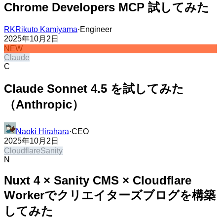
Chrome Developers MCP 試してみた​​​​‌ ‍ ​‍​‍‌‍ ‌ ​‍‌‍‍‌‌‍‌ ‌‍‍‌‌‍ ‍​‍​‍​ ‍‍​‍​‍‌ ​ ‌‍​‌‌‍ ‍‌‍‍‌‌ ‌​‌ ‍‌​‍ ‍‌‍‍‌‌‍ ​‍​‍​‍ ​​‍​‍‌‍‍​‌ ​‍‌‍‌‌‌‍‌‍​‍​‍​ ‍‍​‍​‍‌‍‍​‌ ‌​‌ ‌​‌ ​​​ ‍‍​‍ ​‍ ‌‍ ​‌‍ ‌‍​ ‌‍​‌‌‍ ​‌‍‍​‌‍ ‌ ​ ‌ ‌​​ ‍‍​ ​ ​ ​ ​ ​ ​ ​ ​‍ ‌‍‍‌‌‍ ‍‌ ‌​‌‍‌‌‌‍ ‍‌ ‌​​‍ ‌‍‌‌‌‍‌​‌‍‍‌‌ ‌​​‍ ‌‍ ‌‌‍ ‌‍‌​‌‍‌‌​ ‌‌ ​​‌ ​‍‌‍‌‌‌ ​ ‌‍‌‌‌‍ ‍‌ ‌​‌‍​‌‌ ‌​‌‍‍‌‌‍ ‌‍ ‍​ ‍ ‌‍‍‌‌‍‌​​ ‌‌‍‌‍‌‍‌‍​ ‍‌‌‍​ ​ ​ ​ ​‌​ ​‍‌‍​‍​‍ ‌​ ​‌‌‍‌‌​ ‌‌​ ‍​​‍ ‌​ ‌​​ ‌ ​ ​ ‌‍‌‌​‍ ‌​ ‍​‌‍​‍​ ​‍​ ​‍​‍ ‌‌‍‌‌​ ‌ ​ ‍‌​ ‌ ‌‍‌‍‌‍‌‌‌‍‌​​ ‌‍‌‍‌‌​ ‌‍​ ‌‍‌‍‌‌​ ‍ ‌ ‌​‌ ‍‌‌ ​​‌‍‌‌​ ‌‌‍​‌‌ ​‍‌ ‌​‌‍‍‌‌‍​ ‌‍ ​‌‍‌‌​ ‍ ‌ ​​‌‍​‌‌ ‌​‌‍‍​​ ‌‌ ‌​‌‍‍‌‌ ‌​‌‍ ​‌‍‌‌​ ‌‍​‍‌‍​‌‌ ​ ‌‍‌‌‌‌‌‌‌ ​‍‌‍ ​​ ‌‌‍‍​‌ ‌​‌ ‌​‌ ​​​‍‌‌​ ​ ‌​​‌​‍‌‌​ ​‍‌​‌‍​‍‌‌​ ​‍‌​‌‍‌‍ ​‌‍ ‌‍​ ‌‍​‌‌‍ ​‌‍‍​‌‍ ‌ ​ ‌ ‌​​‍‌‌​ ​ ‌​​‌​ ​ ​ ​ ​ ​ ​ ​ ​‍‌‍‌‍‍‌‌‍‌​​ ‌‌‍‌‍‌‍‌‍​ ‍‌‌‍​ ​ ​ ​ ​‌​ ​‍‌‍​‍​‍ ‌​ ​‌‌‍‌‌​ ‌‌​ ‍​​‍ ‌​ ‌​​ ‌ ​ ​ ‌‍‌‌​‍ ‌​ ‍​‌‍​‍​ ​‍​ ​‍​‍ ‌‌‍‌‌​ ‌ ​ ‍‌​ ‌ ‌‍‌‍‌‍‌‌‌‍‌​​ ‌‍‌‍‌‌​ ‌‍​ ‌‍‌‍‌‌​‍‌‍‌ ‌​‌ ‍‌‌ ​​‌‍‌‌​ ‌‌‍​‌‌ ​‍‌ ‌​‌‍‍‌‌‍​ ‌‍ ​‌‍‌‌​‍‌‍‌ ​​‌‍​‌‌ ‌​‌‍‍​​ ‌‌ ‌​‌‍‍‌‌ ‌​‌‍ ​‌‍‌‌​‍‌‍‌ ​​‌‍‌‌‌ ​‍‌ ​ ‌ ​​‌‍‌‌‌‍​ ‌ ‌​‌‍‍‌‌ ‌‍‌‍‌‌​ ‌‌ ​​‌ ‌‌‌‍​‍‌‍ ​‌‍‍‌‌ ​ ‌‍‍​‌‍‌‌‌‍‌​​‍​‍‌ ‌
RK
Rikuto Kamiyama​​​​‌ ‍ ​‍​‍‌‍ ‌ ​‍‌‍‍‌‌‍‌ ‌‍‍‌‌‍ ‍​‍​‍​ ‍‍​‍​‍‌ ​ ‌‍​‌‌‍ ‍‌‍‍‌‌ ‌​‌ ‍‌​‍ ‍‌‍‍‌‌‍ ​‍​‍​‍ ​​‍​‍‌‍‍​‌ ​‍‌‍‌‌‌‍‌‍​‍​‍​ ‍‍​‍​‍‌‍‍​‌ ‌​‌ ‌​‌ ​​​ ‍‍​‍ ​‍ ‌‍ ​‌‍ ‌‍​ ‌‍​‌‌‍ ​‌‍‍​‌‍ ‌ ​ ‌ ‌​​ ‍‍​ ​ ​ ​ ​ ​ ​ ​ ​‍ ‌‍‍‌‌‍ ‍‌ ‌​‌‍‌‌‌‍ ‍‌ ‌​​‍ ‌‍‌‌‌‍‌​‌‍‍‌‌ ‌​​‍ ‌‍ ‌‌‍ ‌‍‌​‌‍‌‌​ ‌‌ ​​‌ ​‍‌‍‌‌‌ ​ ‌‍‌‌‌‍ ‍‌ ‌​‌‍​‌‌ ‌​‌‍‍‌‌‍ ‌‍ ‍​ ‍ ‌‍‍‌‌‍‌​​ ‌​ ‌ ​ ​​​ ​ ‌‍‌​​ ‌‍​ ​ ​ ​​‌‍​‍​‍ ‌‌‍​‍​ ‌‍‌‍‌‌‌‍‌​​‍ ‌​ ‌​​ ‌‌​ ​ ‌‍​‍​‍ ‌‌‍​‌‌‍‌‍​ ‌ ​ ‍​​‍ ‌‌‍​‌‌‍‌‌​ ​‌‌‍​‍​ ‌ ​ ​ ​ ‍​​ ‌‍​ ‍‌‌‍​‍​ ‍​​ ​​​ ‍ ‌ ‌​‌ ‍‌‌ ​​‌‍‌‌​ ‌‌‍​‌‌ ‌‌‌ ‌​‌‍‍​‌‍ ‌ ​‍​ ‍ ‌ ​​‌‍​‌‌ ‌​‌‍‍​​ ‌‌‍ ‍‌‍​‌‌‍ ‌‌‍‌‌​ ‌‍​‍‌‍​‌‌ ​ ‌‍‌‌‌‌‌‌‌ ​‍‌‍ ​​ ‌‌‍‍​‌ ‌​‌ ‌​‌ ​​​‍‌‌​ ​ ‌​​‌​‍‌‌​ ​‍‌​‌‍​‍‌‌​ ​‍‌​‌‍‌‍ ​‌‍ ‌‍​ ‌‍​‌‌‍ ​‌‍‍​‌‍ ‌ ​ ‌ ‌​​‍‌‌​ ​ ‌​​‌​ ​ ​ ​ ​ ​ ​ ​ ​‍‌‍‌‍‍‌‌‍‌​​ ‌​ ‌ ​ ​​​ ​ ‌‍‌​​ ‌‍​ ​ ​ ​​‌‍​‍​‍ ‌‌‍​‍​ ‌‍‌‍‌‌‌‍‌​​‍ ‌​ ‌​​ ‌‌​ ​ ‌‍​‍​‍ ‌‌‍​‌‌‍‌‍​ ‌ ​ ‍​​‍ ‌‌‍​‌‌‍‌‌​ ​‌‌‍​‍​ ‌ ​ ​ ​ ‍​​ ‌‍​ ‍‌‌‍​‍​ ‍​​ ​​​‍‌‍‌ ‌​‌ ‍‌‌ ​​‌‍‌‌​ ‌‌‍​‌‌ ‌‌‌ ‌​‌‍‍​‌‍ ‌ ​‍​‍‌‍‌ ​​‌‍​‌‌ ‌​‌‍‍​​ ‌‌‍ ‍‌‍​‌‌‍ ‌‌‍‌‌​‍‌‍‌ ​​‌‍‌‌‌ ​‍‌ ​ ‌ ​​‌‍‌‌‌‍​ ‌ ‌​‌‍‍‌‌ ‌‍‌‍‌‌​ ‌‌ ​​‌ ‌‌‌‍​‍‌‍ ​‌‍‍‌‌ ​ ‌‍‍​‌‍‌‌‌‍‌​​‍​‍‌ ‌
·
Engineer​​​​‌ ‍ ​‍​‍‌‍ ‌ ​‍‌‍‍‌‌‍‌ ‌‍‍‌‌‍ ‍​‍​‍​ ‍‍​‍​‍‌ ​ ‌‍​‌‌‍ ‍‌‍‍‌‌ ‌​‌ ‍‌​‍ ‍‌‍‍‌‌‍ ​‍​‍​‍ ​​‍​‍‌‍‍​‌ ​‍‌‍‌‌‌‍‌‍​‍​‍​ ‍‍​‍​‍‌‍‍​‌ ‌​‌ ‌​‌ ​​​ ‍‍​‍ ​‍ ‌‍ ​‌‍ ‌‍​ ‌‍​‌‌‍ ​‌‍‍​‌‍ ‌ ​ ‌ ‌​​ ‍‍​ ​ ​ ​ ​ ​ ​ ​ ​‍ ‌‍‍‌‌‍ ‍‌ ‌​‌‍‌‌‌‍ ‍‌ ‌​​‍ ‌‍‌‌‌‍‌​‌‍‍‌‌ ‌​​‍ ‌‍ ‌‌‍ ‌‍‌​‌‍‌‌​ ‌‌ ​​‌ ​‍‌‍‌‌‌ ​ ‌‍‌‌‌‍ ‍‌ ‌​‌‍​‌‌ ‌​‌‍‍‌‌‍ ‌‍ ‍​ ‍ ‌‍‍‌‌‍‌​​ ‌​ ‌ ​ ​​​ ​ ‌‍‌​​ ‌‍​ ​ ​ ​​‌‍​‍​‍ ‌‌‍​‍​ ‌‍‌‍‌‌‌‍‌​​‍ ‌​ ‌​​ ‌‌​ ​ ‌‍​‍​‍ ‌‌‍​‌‌‍‌‍​ ‌ ​ ‍​​‍ ‌‌‍​‌‌‍‌‌​ ​‌‌‍​‍​ ‌ ​ ​ ​ ‍​​ ‌‍​ ‍‌‌‍​‍​ ‍​​ ​​​ ‍ ‌ ‌​‌ ‍‌‌ ​​‌‍‌‌​ ‌‌‍​‌‌ ‌‌‌ ‌​‌‍‍​‌‍ ‌ ​‍​ ‍ ‌ ​​‌‍​‌‌ ‌​‌‍‍​​ ‌‌ ​​‌‍ ‌ ​ ‌‍‍‌‌ ‌​‌‍‍‌‌‍ ‌‍ ‍​ ‌‍​‍‌‍​‌‌ ​ ‌‍‌‌‌‌‌‌‌ ​‍‌‍ ​​ ‌‌‍‍​‌ ‌​‌ ‌​‌ ​​​‍‌‌​ ​ ‌​​‌​‍‌‌​ ​‍‌​‌‍​‍‌‌​ ​‍‌​‌‍‌‍ ​‌‍ ‌‍​ ‌‍​‌‌‍ ​‌‍‍​‌‍ ‌ ​ ‌ ‌​​‍‌‌​ ​ ‌​​‌​ ​ ​ ​ ​ ​ ​ ​ ​‍‌‍‌‍‍‌‌‍‌​​ ‌​ ‌ ​ ​​​ ​ ‌‍‌​​ ‌‍​ ​ ​ ​​‌‍​‍​‍ ‌‌‍​‍​ ‌‍‌‍‌‌‌‍‌​​‍ ‌​ ‌​​ ‌‌​ ​ ‌‍​‍​‍ ‌‌‍​‌‌‍‌‍​ ‌ ​ ‍​​‍ ‌‌‍​‌‌‍‌‌​ ​‌‌‍​‍​ ‌ ​ ​ ​ ‍​​ ‌‍​ ‍‌‌‍​‍​ ‍​​ ​​​‍‌‍‌ ‌​‌ ‍‌‌ ​​‌‍‌‌​ ‌‌‍​‌‌ ‌‌‌ ‌​‌‍‍​‌‍ ‌ ​‍​‍‌‍‌ ​​‌‍​‌‌ ‌​‌‍‍​​ ‌‌ ​​‌‍ ‌ ​ ‌‍‍‌‌ ‌​‌‍‍‌‌‍ ‌‍ ‍​‍‌‍‌ ​​‌‍‌‌‌ ​‍‌ ​ ‌ ​​‌‍‌‌‌‍​ ‌ ‌​‌‍‍‌‌ ‌‍‌‍‌‌​ ‌‌ ​​‌ ‌‌‌‍​‍‌‍ ​‌‍‍‌‌ ​ ‌‍‍​‌‍‌‌‌‍‌​​‍​‍‌ ‌
2025年10月2日
NEW
Claude​​​​‌ ‍ ​‍​‍‌‍ ‌ ​‍‌‍‍‌‌‍‌ ‌‍‍‌‌‍ ‍​‍​‍​ ‍‍​‍​‍‌ ​ ‌‍​‌‌‍ ‍‌‍‍‌‌ ‌​‌ ‍‌​‍ ‍‌‍‍‌‌‍ ​‍​‍​‍ ​​‍​‍‌‍‍​‌ ​‍‌‍‌‌‌‍‌‍​‍​‍​ ‍‍​‍​‍‌‍‍​‌ ‌​‌ ‌​‌ ​​​ ‍‍​‍ ​‍ ‌‍ ​‌‍ ‌‍​ ‌‍​‌‌‍ ​‌‍‍​‌‍ ‌ ​ ‌ ‌​​ ‍‍​ ​ ​ ​ ​ ​ ​ ​ ​‍ ‌‍‍‌‌‍ ‍‌ ‌​‌‍‌‌‌‍ ‍‌ ‌​​‍ ‌‍‌‌‌‍‌​‌‍‍‌‌ ‌​​‍ ‌‍ ‌‌‍ ‌‍‌​‌‍‌‌​ ‌‌ ​​‌ ​‍‌‍‌‌‌ ​ ‌‍‌‌‌‍ ‍‌ ‌​‌‍​‌‌ ‌​‌‍‍‌‌‍ ‌‍ ‍​ ‍ ‌‍‍‌‌‍‌​​ ‌‌‍‌​‌ ‌‍‌‌‍​‌‍​‌‌​ ​‌‍‌‍​ ​ ‌‌‍‌​ ‍‌​ ​‌​ ‍‌‌‍ ​‌​​‍‌​ ​‌‍‌ ‌​‍‌‌​​ ‌​ ​‌​ ​‌ ​ ‌‍ ‌‌​‌‌​ ‍ ‌ ‌​‌ ‍‌‌ ​​‌‍‌‌​ ‌‌ ‌​‌‍​‌‌‍‌ ​ ‍ ‌ ​​‌‍​‌‌ ‌​‌‍‍​​ ‌‌ ‌​‌‍‍‌‌ ‌​‌‍ ​‌‍‌‌​ ‌‍​‍‌‍​‌‌ ​ ‌‍‌‌‌‌‌‌‌ ​‍‌‍ ​​ ‌‌‍‍​‌ ‌​‌ ‌​‌ ​​​‍‌‌​ ​ ‌​​‌​‍‌‌​ ​‍‌​‌‍​‍‌‌​ ​‍‌​‌‍‌‍ ​‌‍ ‌‍​ ‌‍​‌‌‍ ​‌‍‍​‌‍ ‌ ​ ‌ ‌​​‍‌‌​ ​ ‌​​‌​ ​ ​ ​ ​ ​ ​ ​ ​‍‌‍‌‍‍‌‌‍‌​​ ‌‌‍‌​‌ ‌‍‌‌‍​‌‍​‌‌​ ​‌‍‌‍​ ​ ‌‌‍‌​ ‍‌​ ​‌​ ‍‌‌‍ ​‌​​‍‌​ ​‌‍‌ ‌​‍‌‌​​ ‌​ ​‌​ ​‌ ​ ‌‍ ‌‌​‌‌​‍‌‍‌ ‌​‌ ‍‌‌ ​​‌‍‌‌​ ‌‌ ‌​‌‍​‌‌‍‌ ​‍‌‍‌ ​​‌‍​‌‌ ‌​‌‍‍​​ ‌‌ ‌​‌‍‍‌‌ ‌​‌‍ ​‌‍‌‌​‍‌‍‌ ​​‌‍‌‌‌ ​‍‌ ​ ‌ ​​‌‍‌‌‌‍​ ‌ ‌​‌‍‍‌‌ ‌‍‌‍‌‌​ ‌‌ ​​‌ ‌‌‌‍​‍‌‍ ​‌‍‍‌‌ ​ ‌‍‍​‌‍‌‌‌‍‌​​‍​‍‌ ‌
C
Claude Sonnet 4.5 を試してみた
（Anthropic）​​​​‌ ‍ ​‍​‍‌‍ ‌ ​‍‌‍‍‌‌‍‌ ‌‍‍‌‌‍ ‍​‍​‍​ ‍‍​‍​‍‌ ​ ‌‍​‌‌‍ ‍‌‍‍‌‌ ‌​‌ ‍‌​‍ ‍‌‍‍‌‌‍ ​‍​‍​‍ ​​‍​‍‌‍‍​‌ ​‍‌‍‌‌‌‍‌‍​‍​‍​ ‍‍​‍​‍‌‍‍​‌ ‌​‌ ‌​‌ ​​​ ‍‍​‍ ​‍ ‌‍ ​‌‍ ‌‍​ ‌‍​‌‌‍ ​‌‍‍​‌‍ ‌ ​ ‌ ‌​​ ‍‍​ ​ ​ ​ ​ ​ ​ ​ ​‍ ‌‍‍‌‌‍ ‍‌ ‌​‌‍‌‌‌‍ ‍‌ ‌​​‍ ‌‍‌‌‌‍‌​‌‍‍‌‌ ‌​​‍ ‌‍ ‌‌‍ ‌‍‌​‌‍‌‌​ ‌‌ ​​‌ ​‍‌‍‌‌‌ ​ ‌‍‌‌‌‍ ‍‌ ‌​‌‍​‌‌ ‌​‌‍‍‌‌‍ ‌‍ ‍​ ‍ ‌‍‍‌‌‍‌​​ ‌‌‍​‍​ ​​​ ‍‌​ ​‌​ ​‍‌‍‌‌​ ‍‌​ ‌‍​‍ ‌‌‍​‌​ ‌‍​ ​​​ ‌ ​‍ ‌​ ‌​‌‍‌‍​ ​‌​ ​ ​‍ ‌​ ‍‌​ ​‌‌‍‌​​ ​‍​‍ ‌​ ‌ ​ ‌​​ ‌‌‌‍‌‍‌‍‌‍​ ​ ​ ‌​​ ‍‌‌‍‌‍‌‍‌​‌‍​ ​ ‌‌​ ‍ ‌ ‌​‌ ‍‌‌ ​​‌‍‌‌​ ‌‌‍​‌‌ ​‍‌ ‌​‌‍‍‌‌‍​ ‌‍ ​‌‍‌‌​ ‍ ‌ ​​‌‍​‌‌ ‌​‌‍‍​​ ‌‌ ‌​‌‍‍‌‌ ‌​‌‍ ​‌‍‌‌​ ‌‍​‍‌‍​‌‌ ​ ‌‍‌‌‌‌‌‌‌ ​‍‌‍ ​​ ‌‌‍‍​‌ ‌​‌ ‌​‌ ​​​‍‌‌​ ​ ‌​​‌​‍‌‌​ ​‍‌​‌‍​‍‌‌​ ​‍‌​‌‍‌‍ ​‌‍ ‌‍​ ‌‍​‌‌‍ ​‌‍‍​‌‍ ‌ ​ ‌ ‌​​‍‌‌​ ​ ‌​​‌​ ​ ​ ​ ​ ​ ​ ​ ​‍‌‍‌‍‍‌‌‍‌​​ ‌‌‍​‍​ ​​​ ‍‌​ ​‌​ ​‍‌‍‌‌​ ‍‌​ ‌‍​‍ ‌‌‍​‌​ ‌‍​ ​​​ ‌ ​‍ ‌​ ‌​‌‍‌‍​ ​‌​ ​ ​‍ ‌​ ‍‌​ ​‌‌‍‌​​ ​‍​‍ ‌​ ‌ ​ ‌​​ ‌‌‌‍‌‍‌‍‌‍​ ​ ​ ‌​​ ‍‌‌‍‌‍‌‍‌​‌‍​ ​ ‌‌​‍‌‍‌ ‌​‌ ‍‌‌ ​​‌‍‌‌​ ‌‌‍​‌‌ ​‍‌ ‌​‌‍‍‌‌‍​ ‌‍ ​‌‍‌‌​‍‌‍‌ ​​‌‍​‌‌ ‌​‌‍‍​​ ‌‌ ‌​‌‍‍‌‌ ‌​‌‍ ​‌‍‌‌​‍‌‍‌ ​​‌‍‌‌‌ ​‍‌ ​ ‌ ​​‌‍‌‌‌‍​ ‌ ‌​‌‍‍‌‌ ‌‍‌‍‌‌​ ‌‌ ​​‌ ‌‌‌‍​‍‌‍ ​‌‍‍‌‌ ​ ‌‍‍​‌‍‌‌‌‍‌​​‍​‍‌ ‌
Naoki Hirahara​​​​‌ ‍ ​‍​‍‌‍ ‌ ​‍‌‍‍‌‌‍‌ ‌‍‍‌‌‍ ‍​‍​‍​ ‍‍​‍​‍‌ ​ ‌‍​‌‌‍ ‍‌‍‍‌‌ ‌​‌ ‍‌​‍ ‍‌‍‍‌‌‍ ​‍​‍​‍ ​​‍​‍‌‍‍​‌ ​‍‌‍‌‌‌‍‌‍​‍​‍​ ‍‍​‍​‍‌‍‍​‌ ‌​‌ ‌​‌ ​​​ ‍‍​‍ ​‍ ‌‍ ​‌‍ ‌‍​ ‌‍​‌‌‍ ​‌‍‍​‌‍ ‌ ​ ‌ ‌​​ ‍‍​ ​ ​ ​ ​ ​ ​ ​ ​‍ ‌‍‍‌‌‍ ‍‌ ‌​‌‍‌‌‌‍ ‍‌ ‌​​‍ ‌‍‌‌‌‍‌​‌‍‍‌‌ ‌​​‍ ‌‍ ‌‌‍ ‌‍‌​‌‍‌‌​ ‌‌ ​​‌ ​‍‌‍‌‌‌ ​ ‌‍‌‌‌‍ ‍‌ ‌​‌‍​‌‌ ‌​‌‍‍‌‌‍ ‌‍ ‍​ ‍ ‌‍‍‌‌‍‌​​ ‌​ ‍‌‌‍​‌​ ‌​‌‍​‍​ ‌‍​ ​‍‌‍‌​​ ​ ​‍ ‌​ ​‌‌‍​‍‌‍​‌​ ​ ​‍ ‌​ ‌​‌‍​‌‌‍‌‍‌‍‌‌​‍ ‌‌‍​‌​ ‍​​ ‍​​ ​‍​‍ ‌​ ‌‌​ ‌‌​ ‍‌‌‍‌​​ ‍‌‌‍​‌​ ‌​​ ‌ ‌‍​‍​ ​​‌‍​‌​ ‍‌​ ‍ ‌ ‌​‌ ‍‌‌ ​​‌‍‌‌​ ‌‌‍​‌‌ ‌‌‌ ‌​‌‍‍​‌‍ ‌ ​‍​ ‍ ‌ ​​‌‍​‌‌ ‌​‌‍‍​​ ‌‌‍ ‍‌‍​‌‌‍ ‌‌‍‌‌​ ‌‍​‍‌‍​‌‌ ​ ‌‍‌‌‌‌‌‌‌ ​‍‌‍ ​​ ‌‌‍‍​‌ ‌​‌ ‌​‌ ​​​‍‌‌​ ​ ‌​​‌​‍‌‌​ ​‍‌​‌‍​‍‌‌​ ​‍‌​‌‍‌‍ ​‌‍ ‌‍​ ‌‍​‌‌‍ ​‌‍‍​‌‍ ‌ ​ ‌ ‌​​‍‌‌​ ​ ‌​​‌​ ​ ​ ​ ​ ​ ​ ​ ​‍‌‍‌‍‍‌‌‍‌​​ ‌​ ‍‌‌‍​‌​ ‌​‌‍​‍​ ‌‍​ ​‍‌‍‌​​ ​ ​‍ ‌​ ​‌‌‍​‍‌‍​‌​ ​ ​‍ ‌​ ‌​‌‍​‌‌‍‌‍‌‍‌‌​‍ ‌‌‍​‌​ ‍​​ ‍​​ ​‍​‍ ‌​ ‌‌​ ‌‌​ ‍‌‌‍‌​​ ‍‌‌‍​‌​ ‌​​ ‌ ‌‍​‍​ ​​‌‍​‌​ ‍‌​‍‌‍‌ ‌​‌ ‍‌‌ ​​‌‍‌‌​ ‌‌‍​‌‌ ‌‌‌ ‌​‌‍‍​‌‍ ‌ ​‍​‍‌‍‌ ​​‌‍​‌‌ ‌​‌‍‍​​ ‌‌‍ ‍‌‍​‌‌‍ ‌‌‍‌‌​‍‌‍‌ ​​‌‍‌‌‌ ​‍‌ ​ ‌ ​​‌‍‌‌‌‍​ ‌ ‌​‌‍‍‌‌ ‌‍‌‍‌‌​ ‌‌ ​​‌ ‌‌‌‍​‍‌‍ ​‌‍‍‌‌ ​ ‌‍‍​‌‍‌‌‌‍‌​​‍​‍‌ ‌
·
CEO​​​​‌ ‍ ​‍​‍‌‍ ‌ ​‍‌‍‍‌‌‍‌ ‌‍‍‌‌‍ ‍​‍​‍​ ‍‍​‍​‍‌ ​ ‌‍​‌‌‍ ‍‌‍‍‌‌ ‌​‌ ‍‌​‍ ‍‌‍‍‌‌‍ ​‍​‍​‍ ​​‍​‍‌‍‍​‌ ​‍‌‍‌‌‌‍‌‍​‍​‍​ ‍‍​‍​‍‌‍‍​‌ ‌​‌ ‌​‌ ​​​ ‍‍​‍ ​‍ ‌‍ ​‌‍ ‌‍​ ‌‍​‌‌‍ ​‌‍‍​‌‍ ‌ ​ ‌ ‌​​ ‍‍​ ​ ​ ​ ​ ​ ​ ​ ​‍ ‌‍‍‌‌‍ ‍‌ ‌​‌‍‌‌‌‍ ‍‌ ‌​​‍ ‌‍‌‌‌‍‌​‌‍‍‌‌ ‌​​‍ ‌‍ ‌‌‍ ‌‍‌​‌‍‌‌​ ‌‌ ​​‌ ​‍‌‍‌‌‌ ​ ‌‍‌‌‌‍ ‍‌ ‌​‌‍​‌‌ ‌​‌‍‍‌‌‍ ‌‍ ‍​ ‍ ‌‍‍‌‌‍‌​​ ‌​ ‍‌‌‍​‌​ ‌​‌‍​‍​ ‌‍​ ​‍‌‍‌​​ ​ ​‍ ‌​ ​‌‌‍​‍‌‍​‌​ ​ ​‍ ‌​ ‌​‌‍​‌‌‍‌‍‌‍‌‌​‍ ‌‌‍​‌​ ‍​​ ‍​​ ​‍​‍ ‌​ ‌‌​ ‌‌​ ‍‌‌‍‌​​ ‍‌‌‍​‌​ ‌​​ ‌ ‌‍​‍​ ​​‌‍​‌​ ‍‌​ ‍ ‌ ‌​‌ ‍‌‌ ​​‌‍‌‌​ ‌‌‍​‌‌ ‌‌‌ ‌​‌‍‍​‌‍ ‌ ​‍​ ‍ ‌ ​​‌‍​‌‌ ‌​‌‍‍​​ ‌‌ ​​‌‍ ‌ ​ ‌‍‍‌‌ ‌​‌‍‍‌‌‍ ‌‍ ‍​ ‌‍​‍‌‍​‌‌ ​ ‌‍‌‌‌‌‌‌‌ ​‍‌‍ ​​ ‌‌‍‍​‌ ‌​‌ ‌​‌ ​​​‍‌‌​ ​ ‌​​‌​‍‌‌​ ​‍‌​‌‍​‍‌‌​ ​‍‌​‌‍‌‍ ​‌‍ ‌‍​ ‌‍​‌‌‍ ​‌‍‍​‌‍ ‌ ​ ‌ ‌​​‍‌‌​ ​ ‌​​‌​ ​ ​ ​ ​ ​ ​ ​ ​‍‌‍‌‍‍‌‌‍‌​​ ‌​ ‍‌‌‍​‌​ ‌​‌‍​‍​ ‌‍​ ​‍‌‍‌​​ ​ ​‍ ‌​ ​‌‌‍​‍‌‍​‌​ ​ ​‍ ‌​ ‌​‌‍​‌‌‍‌‍‌‍‌‌​‍ ‌‌‍​‌​ ‍​​ ‍​​ ​‍​‍ ‌​ ‌‌​ ‌‌​ ‍‌‌‍‌​​ ‍‌‌‍​‌​ ‌​​ ‌ ‌‍​‍​ ​​‌‍​‌​ ‍‌​‍‌‍‌ ‌​‌ ‍‌‌ ​​‌‍‌‌​ ‌‌‍​‌‌ ‌‌‌ ‌​‌‍‍​‌‍ ‌ ​‍​‍‌‍‌ ​​‌‍​‌‌ ‌​‌‍‍​​ ‌‌ ​​‌‍ ‌ ​ ‌‍‍‌‌ ‌​‌‍‍‌‌‍ ‌‍ ‍​‍‌‍‌ ​​‌‍‌‌‌ ​‍‌ ​ ‌ ​​‌‍‌‌‌‍​ ‌ ‌​‌‍‍‌‌ ‌‍‌‍‌‌​ ‌‌ ​​‌ ‌‌‌‍​‍‌‍ ​‌‍‍‌‌ ​ ‌‍‍​‌‍‌‌‌‍‌​​‍​‍‌ ‌
2025年10月2日
Cloudflare​​​​‌ ‍ ​‍​‍‌‍ ‌ ​‍‌‍‍‌‌‍‌ ‌‍‍‌‌‍ ‍​‍​‍​ ‍‍​‍​‍‌ ​ ‌‍​‌‌‍ ‍‌‍‍‌‌ ‌​‌ ‍‌​‍ ‍‌‍‍‌‌‍ ​‍​‍​‍ ​​‍​‍‌‍‍​‌ ​‍‌‍‌‌‌‍‌‍​‍​‍​ ‍‍​‍​‍‌‍‍​‌ ‌​‌ ‌​‌ ​​​ ‍‍​‍ ​‍ ‌‍ ​‌‍ ‌‍​ ‌‍​‌‌‍ ​‌‍‍​‌‍ ‌ ​ ‌ ‌​​ ‍‍​ ​ ​ ​ ​ ​ ​ ​ ​‍ ‌‍‍‌‌‍ ‍‌ ‌​‌‍‌‌‌‍ ‍‌ ‌​​‍ ‌‍‌‌‌‍‌​‌‍‍‌‌ ‌​​‍ ‌‍ ‌‌‍ ‌‍‌​‌‍‌‌​ ‌‌ ​​‌ ​‍‌‍‌‌‌ ​ ‌‍‌‌‌‍ ‍‌ ‌​‌‍​‌‌ ‌​‌‍‍‌‌‍ ‌‍ ‍​ ‍ ‌‍‍‌‌‍‌​​ ‌‌‍‌‌​ ​​​ ‌ ‌‍‌​‌‍​‌​ ‌‍‌‍‌​​ ​ ​‍ ‌‌‍​‌​ ​ ​ ​​‌‍​ ​‍ ‌​ ‌​‌‍‌‍‌‍‌​​ ‌ ​‍ ‌​ ‍​​ ‌​‌‍​‌‌‍‌‌​‍ ‌‌‍‌​​ ​‍​ ‌​‌‍‌‌‌‍‌‍​ ‌​​ ​‌​ ‌ ‌‍‌​​ ‌‌​ ‍‌​ ‍‌​ ‍ ‌ ‌​‌ ‍‌‌ ​​‌‍‌‌​ ‌‌ ‌​‌‍​‌‌‍‌ ​ ‍ ‌ ​​‌‍​‌‌ ‌​‌‍‍​​ ‌‌ ‌​‌‍‍‌‌ ‌​‌‍ ​‌‍‌‌​ ‌‍​‍‌‍​‌‌ ​ ‌‍‌‌‌‌‌‌‌ ​‍‌‍ ​​ ‌‌‍‍​‌ ‌​‌ ‌​‌ ​​​‍‌‌​ ​ ‌​​‌​‍‌‌​ ​‍‌​‌‍​‍‌‌​ ​‍‌​‌‍‌‍ ​‌‍ ‌‍​ ‌‍​‌‌‍ ​‌‍‍​‌‍ ‌ ​ ‌ ‌​​‍‌‌​ ​ ‌​​‌​ ​ ​ ​ ​ ​ ​ ​ ​‍‌‍‌‍‍‌‌‍‌​​ ‌‌‍‌‌​ ​​​ ‌ ‌‍‌​‌‍​‌​ ‌‍‌‍‌​​ ​ ​‍ ‌‌‍​‌​ ​ ​ ​​‌‍​ ​‍ ‌​ ‌​‌‍‌‍‌‍‌​​ ‌ ​‍ ‌​ ‍​​ ‌​‌‍​‌‌‍‌‌​‍ ‌‌‍‌​​ ​‍​ ‌​‌‍‌‌‌‍‌‍​ ‌​​ ​‌​ ‌ ‌‍‌​​ ‌‌​ ‍‌​ ‍‌​‍‌‍‌ ‌​‌ ‍‌‌ ​​‌‍‌‌​ ‌‌ ‌​‌‍​‌‌‍‌ ​‍‌‍‌ ​​‌‍​‌‌ ‌​‌‍‍​​ ‌‌ ‌​‌‍‍‌‌ ‌​‌‍ ​‌‍‌‌​‍‌‍‌ ​​‌‍‌‌‌ ​‍‌ ​ ‌ ​​‌‍‌‌‌‍​ ‌ ‌​‌‍‍‌‌ ‌‍‌‍‌‌​ ‌‌ ​​‌ ‌‌‌‍​‍‌‍ ​‌‍‍‌‌ ​ ‌‍‍​‌‍‌‌‌‍‌​​‍​‍‌ ‌
Sanity​​​​‌ ‍ ​‍​‍‌‍ ‌ ​‍‌‍‍‌‌‍‌ ‌‍‍‌‌‍ ‍​‍​‍​ ‍‍​‍​‍‌ ​ ‌‍​‌‌‍ ‍‌‍‍‌‌ ‌​‌ ‍‌​‍ ‍‌‍‍‌‌‍ ​‍​‍​‍ ​​‍​‍‌‍‍​‌ ​‍‌‍‌‌‌‍‌‍​‍​‍​ ‍‍​‍​‍‌‍‍​‌ ‌​‌ ‌​‌ ​​​ ‍‍​‍ ​‍ ‌‍ ​‌‍ ‌‍​ ‌‍​‌‌‍ ​‌‍‍​‌‍ ‌ ​ ‌ ‌​​ ‍‍​ ​ ​ ​ ​ ​ ​ ​ ​‍ ‌‍‍‌‌‍ ‍‌ ‌​‌‍‌‌‌‍ ‍‌ ‌​​‍ ‌‍‌‌‌‍‌​‌‍‍‌‌ ‌​​‍ ‌‍ ‌‌‍ ‌‍‌​‌‍‌‌​ ‌‌ ​​‌ ​‍‌‍‌‌‌ ​ ‌‍‌‌‌‍ ‍‌ ‌​‌‍​‌‌ ‌​‌‍‍‌‌‍ ‌‍ ‍​ ‍ ‌‍‍‌‌‍‌​​ ‌​ ‌‍​ ‌‌​ ‌ ​ ​‍​ ‌ ​ ‌‍‌‍‌​​ ​‍​‍ ‌​ ​‍‌‍‌‍‌‍‌‌‌‍‌‍​‍ ‌​ ‌​‌‍‌​‌‍​‍‌‍‌​​‍ ‌​ ‍‌​ ‌ ​ ​‍​ ‌​​‍ ‌​ ‍‌​ ​ ‌‍​‌​ ​‍‌‍​‌​ ​‌​ ​​‌‍‌‌​ ‌‌‌‍‌​​ ​‌‌‍​‍​ ‍ ‌ ‌​‌ ‍‌‌ ​​‌‍‌‌​ ‌‌ ‌​‌‍​‌‌‍‌ ​ ‍ ‌ ​​‌‍​‌‌ ‌​‌‍‍​​ ‌‌ ‌​‌‍‍‌‌ ‌​‌‍ ​‌‍‌‌​ ‌‍​‍‌‍​‌‌ ​ ‌‍‌‌‌‌‌‌‌ ​‍‌‍ ​​ ‌‌‍‍​‌ ‌​‌ ‌​‌ ​​​‍‌‌​ ​ ‌​​‌​‍‌‌​ ​‍‌​‌‍​‍‌‌​ ​‍‌​‌‍‌‍ ​‌‍ ‌‍​ ‌‍​‌‌‍ ​‌‍‍​‌‍ ‌ ​ ‌ ‌​​‍‌‌​ ​ ‌​​‌​ ​ ​ ​ ​ ​ ​ ​ ​‍‌‍‌‍‍‌‌‍‌​​ ‌​ ‌‍​ ‌‌​ ‌ ​ ​‍​ ‌ ​ ‌‍‌‍‌​​ ​‍​‍ ‌​ ​‍‌‍‌‍‌‍‌‌‌‍‌‍​‍ ‌​ ‌​‌‍‌​‌‍​‍‌‍‌​​‍ ‌​ ‍‌​ ‌ ​ ​‍​ ‌​​‍ ‌​ ‍‌​ ​ ‌‍​‌​ ​‍‌‍​‌​ ​‌​ ​​‌‍‌‌​ ‌‌‌‍‌​​ ​‌‌‍​‍​‍‌‍‌ ‌​‌ ‍‌‌ ​​‌‍‌‌​ ‌‌ ‌​‌‍​‌‌‍‌ ​‍‌‍‌ ​​‌‍​‌‌ ‌​‌‍‍​​ ‌‌ ‌​‌‍‍‌‌ ‌​‌‍ ​‌‍‌‌​‍‌‍‌ ​​‌‍‌‌‌ ​‍‌ ​ ‌ ​​‌‍‌‌‌‍​ ‌ ‌​‌‍‍‌‌ ‌‍‌‍‌‌​ ‌‌ ​​‌ ‌‌‌‍​‍‌‍ ​‌‍‍‌‌ ​ ‌‍‍​‌‍‌‌‌‍‌​​‍​‍‌ ‌
N
Nuxt 4 × Sanity CMS × Cloudflare
Workerでクリエイターズブログを構築
してみた​​​​‌ ‍ ​‍​‍‌‍ ‌ ​‍‌‍‍‌‌‍‌ ‌‍‍‌‌‍ ‍​‍​‍​ ‍‍​‍​‍‌ ​ ‌‍​‌‌‍ ‍‌‍‍‌‌ ‌​‌ ‍‌​‍ ‍‌‍‍‌‌‍ ​‍​‍​‍ ​​‍​‍‌‍‍​‌ ​‍‌‍‌‌‌‍‌‍​‍​‍​ ‍‍​‍​‍‌‍‍​‌ ‌​‌ ‌​‌ ​​​ ‍‍​‍ ​‍ ‌‍ ​‌‍ ‌‍​ ‌‍​‌‌‍ ​‌‍‍​‌‍ ‌ ​ ‌ ‌​​ ‍‍​ ​ ​ ​ ​ ​ ​ ​ ​‍ ‌‍‍‌‌‍ ‍‌ ‌​‌‍‌‌‌‍ ‍‌ ‌​​‍ ‌‍‌‌‌‍‌​‌‍‍‌‌ ‌​​‍ ‌‍ ‌‌‍ ‌‍‌​‌‍‌‌​ ‌‌ ​​‌ ​‍‌‍‌‌‌ ​ ‌‍‌‌‌‍ ‍‌ ‌​‌‍​‌‌ ‌​‌‍‍‌‌‍ ‌‍ ‍​ ‍ ‌‍‍‌‌‍‌​​ ‌‌‍​‍‌‍‌​‌‍‌‌​ ​​‌‍‌​‌‍‌​​ ‌ ‌‍​‍​‍ ‌‌‍‌‌‌‍​‌‌‍​‍‌‍​ ​‍ ‌​ ‌​‌‍​‍​ ​‌​ ‌ ​‍ ‌‌‍​‌‌‍‌​​ ‍​​ ​‍​‍ ‌​ ​​​ ‌‍​ ‌​‌‍​ ‌‍‌​​ ‌‍​ ‌‍​ ​‍​ ​‌‌‍‌​​ ‌‍​ ‍​​ ‍ ‌ ‌​‌ ‍‌‌ ​​‌‍‌‌​ ‌‌‍​‌‌ ​‍‌ ‌​‌‍‍‌‌‍​ ‌‍ ​‌‍‌‌​ ‍ ‌ ​​‌‍​‌‌ ‌​‌‍‍​​ ‌‌ ‌​‌‍‍‌‌ ‌​‌‍ ​‌‍‌‌​ ‌‍​‍‌‍​‌‌ ​ ‌‍‌‌‌‌‌‌‌ ​‍‌‍ ​​ ‌‌‍‍​‌ ‌​‌ ‌​‌ ​​​‍‌‌​ ​ ‌​​‌​‍‌‌​ ​‍‌​‌‍​‍‌‌​ ​‍‌​‌‍‌‍ ​‌‍ ‌‍​ ‌‍​‌‌‍ ​‌‍‍​‌‍ ‌ ​ ‌ ‌​​‍‌‌​ ​ ‌​​‌​ ​ ​ ​ ​ ​ ​ ​ ​‍‌‍‌‍‍‌‌‍‌​​ ‌‌‍​‍‌‍‌​‌‍‌‌​ ​​‌‍‌​‌‍‌​​ ‌ ‌‍​‍​‍ ‌‌‍‌‌‌‍​‌‌‍​‍‌‍​ ​‍ ‌​ ‌​‌‍​‍​ ​‌​ ‌ ​‍ ‌‌‍​‌‌‍‌​​ ‍​​ ​‍​‍ ‌​ ​​​ ‌‍​ ‌​‌‍​ ‌‍‌​​ ‌‍​ ‌‍​ ​‍​ ​‌‌‍‌​​ ‌‍​ ‍​​‍‌‍‌ ‌​‌ ‍‌‌ ​​‌‍‌‌​ ‌‌‍​‌‌ ​‍‌ ‌​‌‍‍‌‌‍​ ‌‍ ​‌‍‌‌​‍‌‍‌ ​​‌‍​‌‌ ‌​‌‍‍​​ ‌‌ ‌​‌‍‍‌‌ ‌​‌‍ ​‌‍‌‌​‍‌‍‌ ​​‌‍‌‌‌ ​‍‌ ​ ‌ ​​‌‍‌‌‌‍​ ‌ ‌​‌‍‍‌‌ ‌‍‌‍‌‌​ ‌‌ ​​‌ ‌‌‌‍​‍‌‍ ​‌‍‍‌‌ ​ ‌‍‍​‌‍‌‌‌‍‌​​‍​‍‌ ‌