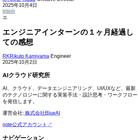
2025年10月4日
Intern​​​​‌ ‍ ​‍​‍‌‍ ‌ ​‍‌‍‍‌‌‍‌ ‌‍‍‌‌‍ ‍​‍​‍​ ‍‍​‍​‍‌ ​ ‌‍​‌‌‍ ‍‌‍‍‌‌ ‌​‌ ‍‌​‍ ‍‌‍‍‌‌‍ ​‍​‍​‍ ​​‍​‍‌‍‍​‌ ​‍‌‍‌‌‌‍‌‍​‍​‍​ ‍‍​‍​‍‌‍‍​‌ ‌​‌ ‌​‌ ​​​ ‍‍​‍ ​‍ ‌‍ ​‌‍ ‌‍​ ‌‍​‌‌‍ ​‌‍‍​‌‍ ‌ ​ ‌ ‌​​ ‍‍​ ​ ​ ​ ​ ​ ​ ​ ​‍ ‌‍‍‌‌‍ ‍‌ ‌​‌‍‌‌‌‍ ‍‌ ‌​​‍ ‌‍‌‌‌‍‌​‌‍‍‌‌ ‌​​‍ ‌‍ ‌‌‍ ‌‍‌​‌‍‌‌​ ‌‌ ​​‌ ​‍‌‍‌‌‌ ​ ‌‍‌‌‌‍ ‍‌ ‌​‌‍​‌‌ ‌​‌‍‍‌‌‍ ‌‍ ‍​ ‍ ‌‍‍‌‌‍‌​​ ‌‌‍​‍​ ‌‌​ ‌‍​ ‌​​ ​‍​ ‌​‌‍‌​​ ​​​‍ ‌‌‍​ ​ ​ ‌‍‌‌​ ‌ ​‍ ‌​ ‌​​ ​‌​ ​‌‌‍​‌​‍ ‌‌‍​‌​ ‌ ​ ​ ​ ‌‍​‍ ‌​ ​ ​ ‍‌‌‍​‌​ ​‍​ ​ ‌‍​‍​ ​ ‌‍‌‌​ ‌‍‌‍​‌​ ​‍​ ‌‍​ ‍ ‌ ‌​‌ ‍‌‌ ​​‌‍‌‌​ ‌‌ ‌​‌‍​‌‌‍‌ ​ ‍ ‌ ​​‌‍​‌‌ ‌​‌‍‍​​ ‌‌ ‌​‌‍‍‌‌ ‌​‌‍ ​‌‍‌‌​ ‌‍​‍‌‍​‌‌ ​ ‌‍‌‌‌‌‌‌‌ ​‍‌‍ ​​ ‌‌‍‍​‌ ‌​‌ ‌​‌ ​​​‍‌‌​ ​ ‌​​‌​‍‌‌​ ​‍‌​‌‍​‍‌‌​ ​‍‌​‌‍‌‍ ​‌‍ ‌‍​ ‌‍​‌‌‍ ​‌‍‍​‌‍ ‌ ​ ‌ ‌​​‍‌‌​ ​ ‌​​‌​ ​ ​ ​ ​ ​ ​ ​ ​‍‌‍‌‍‍‌‌‍‌​​ ‌‌‍​‍​ ‌‌​ ‌‍​ ‌​​ ​‍​ ‌​‌‍‌​​ ​​​‍ ‌‌‍​ ​ ​ ‌‍‌‌​ ‌ ​‍ ‌​ ‌​​ ​‌​ ​‌‌‍​‌​‍ ‌‌‍​‌​ ‌ ​ ​ ​ ‌‍​‍ ‌​ ​ ​ ‍‌‌‍​‌​ ​‍​ ​ ‌‍​‍​ ​ ‌‍‌‌​ ‌‍‌‍​‌​ ​‍​ ‌‍​‍‌‍‌ ‌​‌ ‍‌‌ ​​‌‍‌‌​ ‌‌ ‌​‌‍​‌‌‍‌ ​‍‌‍‌ ​​‌‍​‌‌ ‌​‌‍‍​​ ‌‌ ‌​‌‍‍‌‌ ‌​‌‍ ​‌‍‌‌​‍‌‍‌ ​​‌‍‌‌‌ ​‍‌ ​ ‌ ​​‌‍‌‌‌‍​ ‌ ‌​‌‍‍‌‌ ‌‍‌‍‌‌​ ‌‌ ​​‌ ‌‌‌‍​‍‌‍ ​‌‍‍‌‌ ​ ‌‍‍​‌‍‌‌‌‍‌​​‍​‍‌ ‌
エ
エンジニアインターンの１ヶ月経過し
ての感想​​​​‌ ‍ ​‍​‍‌‍ ‌ ​‍‌‍‍‌‌‍‌ ‌‍‍‌‌‍ ‍​‍​‍​ ‍‍​‍​‍‌ ​ ‌‍​‌‌‍ ‍‌‍‍‌‌ ‌​‌ ‍‌​‍ ‍‌‍‍‌‌‍ ​‍​‍​‍ ​​‍​‍‌‍‍​‌ ​‍‌‍‌‌‌‍‌‍​‍​‍​ ‍‍​‍​‍‌‍‍​‌ ‌​‌ ‌​‌ ​​​ ‍‍​‍ ​‍ ‌‍ ​‌‍ ‌‍​ ‌‍​‌‌‍ ​‌‍‍​‌‍ ‌ ​ ‌ ‌​​ ‍‍​ ​ ​ ​ ​ ​ ​ ​ ​‍ ‌‍‍‌‌‍ ‍‌ ‌​‌‍‌‌‌‍ ‍‌ ‌​​‍ ‌‍‌‌‌‍‌​‌‍‍‌‌ ‌​​‍ ‌‍ ‌‌‍ ‌‍‌​‌‍‌‌​ ‌‌ ​​‌ ​‍‌‍‌‌‌ ​ ‌‍‌‌‌‍ ‍‌ ‌​‌‍​‌‌ ‌​‌‍‍‌‌‍ ‌‍ ‍​ ‍ ‌‍‍‌‌‍‌​​ ‌​ ​ ​ ‌‍​ ‌‍​ ‌​​ ‌‍​ ‌​​ ‌‌​ ‌ ​‍ ‌​ ​‌​ ‍‌‌‍‌‍​ ‍‌​‍ ‌​ ‌​‌‍‌‍​ ‌‍‌‍​‌​‍ ‌‌‍​‌​ ‌‍​ ​‍​ ​​​‍ ‌​ ‌​‌‍​ ​ ​‌​ ‌‍​ ​ ‌‍‌​​ ​ ​ ​‍​ ‌​‌‍​‍​ ‌​​ ​‍​ ‍ ‌ ‌​‌ ‍‌‌ ​​‌‍‌‌​ ‌‌‍​‌‌ ​‍‌ ‌​‌‍‍‌‌‍​ ‌‍ ​‌‍‌‌​ ‍ ‌ ​​‌‍​‌‌ ‌​‌‍‍​​ ‌‌ ‌​‌‍‍‌‌ ‌​‌‍ ​‌‍‌‌​ ‌‍​‍‌‍​‌‌ ​ ‌‍‌‌‌‌‌‌‌ ​‍‌‍ ​​ ‌‌‍‍​‌ ‌​‌ ‌​‌ ​​​‍‌‌​ ​ ‌​​‌​‍‌‌​ ​‍‌​‌‍​‍‌‌​ ​‍‌​‌‍‌‍ ​‌‍ ‌‍​ ‌‍​‌‌‍ ​‌‍‍​‌‍ ‌ ​ ‌ ‌​​‍‌‌​ ​ ‌​​‌​ ​ ​ ​ ​ ​ ​ ​ ​‍‌‍‌‍‍‌‌‍‌​​ ‌​ ​ ​ ‌‍​ ‌‍​ ‌​​ ‌‍​ ‌​​ ‌‌​ ‌ ​‍ ‌​ ​‌​ ‍‌‌‍‌‍​ ‍‌​‍ ‌​ ‌​‌‍‌‍​ ‌‍‌‍​‌​‍ ‌‌‍​‌​ ‌‍​ ​‍​ ​​​‍ ‌​ ‌​‌‍​ ​ ​‌​ ‌‍​ ​ ‌‍‌​​ ​ ​ ​‍​ ‌​‌‍​‍​ ‌​​ ​‍​‍‌‍‌ ‌​‌ ‍‌‌ ​​‌‍‌‌​ ‌‌‍​‌‌ ​‍‌ ‌​‌‍‍‌‌‍​ ‌‍ ​‌‍‌‌​‍‌‍‌ ​​‌‍​‌‌ ‌​‌‍‍​​ ‌‌ ‌​‌‍‍‌‌ ‌​‌‍ ​‌‍‌‌​‍‌‍‌ ​​‌‍‌‌‌ ​‍‌ ​ ‌ ​​‌‍‌‌‌‍​ ‌ ‌​‌‍‍‌‌ ‌‍‌‍‌‌​ ‌‌ ​​‌ ‌‌‌‍​‍‌‍ ​‌‍‍‌‌ ​ ‌‍‍​‌‍‌‌‌‍‌​​‍​‍‌ ‌
RK
Rikuto Kamiyama​​​​‌ ‍ ​‍​‍‌‍ ‌ ​‍‌‍‍‌‌‍‌ ‌‍‍‌‌‍ ‍​‍​‍​ ‍‍​‍​‍‌ ​ ‌‍​‌‌‍ ‍‌‍‍‌‌ ‌​‌ ‍‌​‍ ‍‌‍‍‌‌‍ ​‍​‍​‍ ​​‍​‍‌‍‍​‌ ​‍‌‍‌‌‌‍‌‍​‍​‍​ ‍‍​‍​‍‌‍‍​‌ ‌​‌ ‌​‌ ​​​ ‍‍​‍ ​‍ ‌‍ ​‌‍ ‌‍​ ‌‍​‌‌‍ ​‌‍‍​‌‍ ‌ ​ ‌ ‌​​ ‍‍​ ​ ​ ​ ​ ​ ​ ​ ​‍ ‌‍‍‌‌‍ ‍‌ ‌​‌‍‌‌‌‍ ‍‌ ‌​​‍ ‌‍‌‌‌‍‌​‌‍‍‌‌ ‌​​‍ ‌‍ ‌‌‍ ‌‍‌​‌‍‌‌​ ‌‌ ​​‌ ​‍‌‍‌‌‌ ​ ‌‍‌‌‌‍ ‍‌ ‌​‌‍​‌‌ ‌​‌‍‍‌‌‍ ‌‍ ‍​ ‍ ‌‍‍‌‌‍‌​​ ‌​ ‌ ​ ​​​ ​ ‌‍‌​​ ‌‍​ ​ ​ ​​‌‍​‍​‍ ‌‌‍​‍​ ‌‍‌‍‌‌‌‍‌​​‍ ‌​ ‌​​ ‌‌​ ​ ‌‍​‍​‍ ‌‌‍​‌‌‍‌‍​ ‌ ​ ‍​​‍ ‌‌‍​‌‌‍‌‌​ ​‌‌‍​‍​ ‌ ​ ​ ​ ‍​​ ‌‍​ ‍‌‌‍​‍​ ‍​​ ​​​ ‍ ‌ ‌​‌ ‍‌‌ ​​‌‍‌‌​ ‌‌‍​‌‌ ‌‌‌ ‌​‌‍‍​‌‍ ‌ ​‍​ ‍ ‌ ​​‌‍​‌‌ ‌​‌‍‍​​ ‌‌‍ ‍‌‍​‌‌‍ ‌‌‍‌‌​ ‌‍​‍‌‍​‌‌ ​ ‌‍‌‌‌‌‌‌‌ ​‍‌‍ ​​ ‌‌‍‍​‌ ‌​‌ ‌​‌ ​​​‍‌‌​ ​ ‌​​‌​‍‌‌​ ​‍‌​‌‍​‍‌‌​ ​‍‌​‌‍‌‍ ​‌‍ ‌‍​ ‌‍​‌‌‍ ​‌‍‍​‌‍ ‌ ​ ‌ ‌​​‍‌‌​ ​ ‌​​‌​ ​ ​ ​ ​ ​ ​ ​ ​‍‌‍‌‍‍‌‌‍‌​​ ‌​ ‌ ​ ​​​ ​ ‌‍‌​​ ‌‍​ ​ ​ ​​‌‍​‍​‍ ‌‌‍​‍​ ‌‍‌‍‌‌‌‍‌​​‍ ‌​ ‌​​ ‌‌​ ​ ‌‍​‍​‍ ‌‌‍​‌‌‍‌‍​ ‌ ​ ‍​​‍ ‌‌‍​‌‌‍‌‌​ ​‌‌‍​‍​ ‌ ​ ​ ​ ‍​​ ‌‍​ ‍‌‌‍​‍​ ‍​​ ​​​‍‌‍‌ ‌​‌ ‍‌‌ ​​‌‍‌‌​ ‌‌‍​‌‌ ‌‌‌ ‌​‌‍‍​‌‍ ‌ ​‍​‍‌‍‌ ​​‌‍​‌‌ ‌​‌‍‍​​ ‌‌‍ ‍‌‍​‌‌‍ ‌‌‍‌‌​‍‌‍‌ ​​‌‍‌‌‌ ​‍‌ ​ ‌ ​​‌‍‌‌‌‍​ ‌ ‌​‌‍‍‌‌ ‌‍‌‍‌‌​ ‌‌ ​​‌ ‌‌‌‍​‍‌‍ ​‌‍‍‌‌ ​ ‌‍‍​‌‍‌‌‌‍‌​​‍​‍‌ ‌
·
Engineer​​​​‌ ‍ ​‍​‍‌‍ ‌ ​‍‌‍‍‌‌‍‌ ‌‍‍‌‌‍ ‍​‍​‍​ ‍‍​‍​‍‌ ​ ‌‍​‌‌‍ ‍‌‍‍‌‌ ‌​‌ ‍‌​‍ ‍‌‍‍‌‌‍ ​‍​‍​‍ ​​‍​‍‌‍‍​‌ ​‍‌‍‌‌‌‍‌‍​‍​‍​ ‍‍​‍​‍‌‍‍​‌ ‌​‌ ‌​‌ ​​​ ‍‍​‍ ​‍ ‌‍ ​‌‍ ‌‍​ ‌‍​‌‌‍ ​‌‍‍​‌‍ ‌ ​ ‌ ‌​​ ‍‍​ ​ ​ ​ ​ ​ ​ ​ ​‍ ‌‍‍‌‌‍ ‍‌ ‌​‌‍‌‌‌‍ ‍‌ ‌​​‍ ‌‍‌‌‌‍‌​‌‍‍‌‌ ‌​​‍ ‌‍ ‌‌‍ ‌‍‌​‌‍‌‌​ ‌‌ ​​‌ ​‍‌‍‌‌‌ ​ ‌‍‌‌‌‍ ‍‌ ‌​‌‍​‌‌ ‌​‌‍‍‌‌‍ ‌‍ ‍​ ‍ ‌‍‍‌‌‍‌​​ ‌​ ‌ ​ ​​​ ​ ‌‍‌​​ ‌‍​ ​ ​ ​​‌‍​‍​‍ ‌‌‍​‍​ ‌‍‌‍‌‌‌‍‌​​‍ ‌​ ‌​​ ‌‌​ ​ ‌‍​‍​‍ ‌‌‍​‌‌‍‌‍​ ‌ ​ ‍​​‍ ‌‌‍​‌‌‍‌‌​ ​‌‌‍​‍​ ‌ ​ ​ ​ ‍​​ ‌‍​ ‍‌‌‍​‍​ ‍​​ ​​​ ‍ ‌ ‌​‌ ‍‌‌ ​​‌‍‌‌​ ‌‌‍​‌‌ ‌‌‌ ‌​‌‍‍​‌‍ ‌ ​‍​ ‍ ‌ ​​‌‍​‌‌ ‌​‌‍‍​​ ‌‌ ​​‌‍ ‌ ​ ‌‍‍‌‌ ‌​‌‍‍‌‌‍ ‌‍ ‍​ ‌‍​‍‌‍​‌‌ ​ ‌‍‌‌‌‌‌‌‌ ​‍‌‍ ​​ ‌‌‍‍​‌ ‌​‌ ‌​‌ ​​​‍‌‌​ ​ ‌​​‌​‍‌‌​ ​‍‌​‌‍​‍‌‌​ ​‍‌​‌‍‌‍ ​‌‍ ‌‍​ ‌‍​‌‌‍ ​‌‍‍​‌‍ ‌ ​ ‌ ‌​​‍‌‌​ ​ ‌​​‌​ ​ ​ ​ ​ ​ ​ ​ ​‍‌‍‌‍‍‌‌‍‌​​ ‌​ ‌ ​ ​​​ ​ ‌‍‌​​ ‌‍​ ​ ​ ​​‌‍​‍​‍ ‌‌‍​‍​ ‌‍‌‍‌‌‌‍‌​​‍ ‌​ ‌​​ ‌‌​ ​ ‌‍​‍​‍ ‌‌‍​‌‌‍‌‍​ ‌ ​ ‍​​‍ ‌‌‍​‌‌‍‌‌​ ​‌‌‍​‍​ ‌ ​ ​ ​ ‍​​ ‌‍​ ‍‌‌‍​‍​ ‍​​ ​​​‍‌‍‌ ‌​‌ ‍‌‌ ​​‌‍‌‌​ ‌‌‍​‌‌ ‌‌‌ ‌​‌‍‍​‌‍ ‌ ​‍​‍‌‍‌ ​​‌‍​‌‌ ‌​‌‍‍​​ ‌‌ ​​‌‍ ‌ ​ ‌‍‍‌‌ ‌​‌‍‍‌‌‍ ‌‍ ‍​‍‌‍‌ ​​‌‍‌‌‌ ​‍‌ ​ ‌ ​​‌‍‌‌‌‍​ ‌ ‌​‌‍‍‌‌ ‌‍‌‍‌‌​ ‌‌ ​​‌ ‌‌‌‍​‍‌‍ ​‌‍‍‌‌ ​ ‌‍‍​‌‍‌‌‌‍‌​​‍​‍‌ ‌
2025年10月2日
AIクラウド研究所
AI、クラウド、データエンジニアリング、UI/UXなど、最新
のテクノロジーに関する実装手法・設計思考・ワークフロー
を発信します。
運営会社:
株式会社BlueAI
note公式アカウント
↗
ナビゲーション