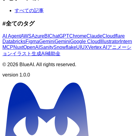
すべての記事
#全てのタグ
AI Agent​​​​‌ ‍ ​‍​‍‌‍ ‌ ​‍‌‍‍‌‌‍‌ ‌‍‍‌‌‍ ‍​‍​‍​ ‍‍​‍​‍‌ ​ ‌‍​‌‌‍ ‍‌‍‍‌‌ ‌​‌ ‍‌​‍ ‍‌‍‍‌‌‍ ​‍​‍​‍ ​​‍​‍‌‍‍​‌ ​‍‌‍‌‌‌‍‌‍​‍​‍​ ‍‍​‍​‍‌‍‍​‌ ‌​‌ ‌​‌ ​​​ ‍‍​‍ ​‍ ‌‍ ​‌‍ ‌‍​ ‌‍​‌‌‍ ​‌‍‍​‌‍ ‌ ​ ‌ ‌​​ ‍‍​ ​ ​ ​ ​ ​ ​ ​ ​‍ ‌‍‍‌‌‍ ‍‌ ‌​‌‍‌‌‌‍ ‍‌ ‌​​‍ ‌‍‌‌‌‍‌​‌‍‍‌‌ ‌​​‍ ‌‍ ‌‌‍ ‌‍‌​‌‍‌‌​ ‌‌ ​​‌ ​‍‌‍‌‌‌ ​ ‌‍‌‌‌‍ ‍‌ ‌​‌‍​‌‌ ‌​‌‍‍‌‌‍ ‌‍ ‍​ ‍ ‌‍‍‌‌‍‌​​ ‌‌‍​‌​ ‍​​ ‌‍​ ‌‍​ ​​​ ‌​​ ‍‌​ ‌ ​‍ ‌​ ​​‌‍‌​​ ‍‌​ ​‍​‍ ‌​ ‌​​ ​‌​ ​‌​ ​​​‍ ‌‌‍​‌‌‍‌‍​ ‌​‌‍​‌​‍ ‌​ ‍‌​ ‍​​ ‍‌​ ‌‌​ ​​​ ‍​​ ‍‌‌‍​‌​ ​​​ ​ ​ ‍​‌‍​‌​ ‍ ‌ ‌​‌ ‍‌‌ ​​‌‍‌‌​ ‌‌ ‌​‌‍​‌‌‍‌ ​ ‍ ‌ ​​‌‍​‌‌ ‌​‌‍‍​​ ‌‌ ‌​‌‍‍‌‌ ‌​‌‍ ​‌‍‌‌​ ‌‍​‍‌‍​‌‌ ​ ‌‍‌‌‌‌‌‌‌ ​‍‌‍ ​​ ‌‌‍‍​‌ ‌​‌ ‌​‌ ​​​‍‌‌​ ​ ‌​​‌​‍‌‌​ ​‍‌​‌‍​‍‌‌​ ​‍‌​‌‍‌‍ ​‌‍ ‌‍​ ‌‍​‌‌‍ ​‌‍‍​‌‍ ‌ ​ ‌ ‌​​‍‌‌​ ​ ‌​​‌​ ​ ​ ​ ​ ​ ​ ​ ​‍‌‍‌‍‍‌‌‍‌​​ ‌‌‍​‌​ ‍​​ ‌‍​ ‌‍​ ​​​ ‌​​ ‍‌​ ‌ ​‍ ‌​ ​​‌‍‌​​ ‍‌​ ​‍​‍ ‌​ ‌​​ ​‌​ ​‌​ ​​​‍ ‌‌‍​‌‌‍‌‍​ ‌​‌‍​‌​‍ ‌​ ‍‌​ ‍​​ ‍‌​ ‌‌​ ​​​ ‍​​ ‍‌‌‍​‌​ ​​​ ​ ​ ‍​‌‍​‌​‍‌‍‌ ‌​‌ ‍‌‌ ​​‌‍‌‌​ ‌‌ ‌​‌‍​‌‌‍‌ ​‍‌‍‌ ​​‌‍​‌‌ ‌​‌‍‍​​ ‌‌ ‌​‌‍‍‌‌ ‌​‌‍ ​‌‍‌‌​‍‌‍‌ ​​‌‍‌‌‌ ​‍‌ ​ ‌ ​​‌‍‌‌‌‍​ ‌ ‌​‌‍‍‌‌ ‌‍‌‍‌‌​ ‌‌ ​​‌ ‌‌‌‍​‍‌‍ ​‌‍‍‌‌ ​ ‌‍‍​‌‍‌‌‌‍‌​​‍​‍‌ ‌
AWS​​​​‌ ‍ ​‍​‍‌‍ ‌ ​‍‌‍‍‌‌‍‌ ‌‍‍‌‌‍ ‍​‍​‍​ ‍‍​‍​‍‌ ​ ‌‍​‌‌‍ ‍‌‍‍‌‌ ‌​‌ ‍‌​‍ ‍‌‍‍‌‌‍ ​‍​‍​‍ ​​‍​‍‌‍‍​‌ ​‍‌‍‌‌‌‍‌‍​‍​‍​ ‍‍​‍​‍‌‍‍​‌ ‌​‌ ‌​‌ ​​​ ‍‍​‍ ​‍ ‌‍ ​‌‍ ‌‍​ ‌‍​‌‌‍ ​‌‍‍​‌‍ ‌ ​ ‌ ‌​​ ‍‍​ ​ ​ ​ ​ ​ ​ ​ ​‍ ‌‍‍‌‌‍ ‍‌ ‌​‌‍‌‌‌‍ ‍‌ ‌​​‍ ‌‍‌‌‌‍‌​‌‍‍‌‌ ‌​​‍ ‌‍ ‌‌‍ ‌‍‌​‌‍‌‌​ ‌‌ ​​‌ ​‍‌‍‌‌‌ ​ ‌‍‌‌‌‍ ‍‌ ‌​‌‍​‌‌ ‌​‌‍‍‌‌‍ ‌‍ ‍​ ‍ ‌‍‍‌‌‍‌​​ ‌‌​​‌‌​‍​‌ ‌ ‌‍ ‌​‍ ​ ​‌‌‌‌‌​ ‌‌​ ‍‌‌‍​ ‌ ​ ‌​‌​‌ ‌‍‌​ ‌‌ ​‌​ ​‌‌‍‍ ‌ ‍‌‌​​‍‌‍‌‍‌‌‍‍‌​ ​ ‍ ‌ ‌​‌ ‍‌‌ ​​‌‍‌‌​ ‌‌ ‌​‌‍​‌‌‍‌ ​ ‍ ‌ ​​‌‍​‌‌ ‌​‌‍‍​​ ‌‌ ‌​‌‍‍‌‌ ‌​‌‍ ​‌‍‌‌​ ‌‍​‍‌‍​‌‌ ​ ‌‍‌‌‌‌‌‌‌ ​‍‌‍ ​​ ‌‌‍‍​‌ ‌​‌ ‌​‌ ​​​‍‌‌​ ​ ‌​​‌​‍‌‌​ ​‍‌​‌‍​‍‌‌​ ​‍‌​‌‍‌‍ ​‌‍ ‌‍​ ‌‍​‌‌‍ ​‌‍‍​‌‍ ‌ ​ ‌ ‌​​‍‌‌​ ​ ‌​​‌​ ​ ​ ​ ​ ​ ​ ​ ​‍‌‍‌‍‍‌‌‍‌​​ ‌‌​​‌‌​‍​‌ ‌ ‌‍ ‌​‍ ​ ​‌‌‌‌‌​ ‌‌​ ‍‌‌‍​ ‌ ​ ‌​‌​‌ ‌‍‌​ ‌‌ ​‌​ ​‌‌‍‍ ‌ ‍‌‌​​‍‌‍‌‍‌‌‍‍‌​ ​‍‌‍‌ ‌​‌ ‍‌‌ ​​‌‍‌‌​ ‌‌ ‌​‌‍​‌‌‍‌ ​‍‌‍‌ ​​‌‍​‌‌ ‌​‌‍‍​​ ‌‌ ‌​‌‍‍‌‌ ‌​‌‍ ​‌‍‌‌​‍‌‍‌ ​​‌‍‌‌‌ ​‍‌ ​ ‌ ​​‌‍‌‌‌‍​ ‌ ‌​‌‍‍‌‌ ‌‍‌‍‌‌​ ‌‌ ​​‌ ‌‌‌‍​‍‌‍ ​‌‍‍‌‌ ​ ‌‍‍​‌‍‌‌‌‍‌​​‍​‍‌ ‌
Azure​​​​‌ ‍ ​‍​‍‌‍ ‌ ​‍‌‍‍‌‌‍‌ ‌‍‍‌‌‍ ‍​‍​‍​ ‍‍​‍​‍‌ ​ ‌‍​‌‌‍ ‍‌‍‍‌‌ ‌​‌ ‍‌​‍ ‍‌‍‍‌‌‍ ​‍​‍​‍ ​​‍​‍‌‍‍​‌ ​‍‌‍‌‌‌‍‌‍​‍​‍​ ‍‍​‍​‍‌‍‍​‌ ‌​‌ ‌​‌ ​​​ ‍‍​‍ ​‍ ‌‍ ​‌‍ ‌‍​ ‌‍​‌‌‍ ​‌‍‍​‌‍ ‌ ​ ‌ ‌​​ ‍‍​ ​ ​ ​ ​ ​ ​ ​ ​‍ ‌‍‍‌‌‍ ‍‌ ‌​‌‍‌‌‌‍ ‍‌ ‌​​‍ ‌‍‌‌‌‍‌​‌‍‍‌‌ ‌​​‍ ‌‍ ‌‌‍ ‌‍‌​‌‍‌‌​ ‌‌ ​​‌ ​‍‌‍‌‌‌ ​ ‌‍‌‌‌‍ ‍‌ ‌​‌‍​‌‌ ‌​‌‍‍‌‌‍ ‌‍ ‍​ ‍ ‌‍‍‌‌‍‌​​ ‌‌ ‍​‌‌​‌‌‌​‌​ ​‍‌ ‌‍​ ‍​​ ​‌‌‌‌‌‌‍ ‍‌‍​‍‌ ‌ ​ ​‌‌​‍‍‌​‌‌‌ ​‍​ ‌ ‌‌​​​ ​ ‌ ‌ ‌ ‍‍‌​‍ ‌ ​‍​ ‍ ‌ ‌​‌ ‍‌‌ ​​‌‍‌‌​ ‌‌ ‌​‌‍​‌‌‍‌ ​ ‍ ‌ ​​‌‍​‌‌ ‌​‌‍‍​​ ‌‌ ‌​‌‍‍‌‌ ‌​‌‍ ​‌‍‌‌​ ‌‍​‍‌‍​‌‌ ​ ‌‍‌‌‌‌‌‌‌ ​‍‌‍ ​​ ‌‌‍‍​‌ ‌​‌ ‌​‌ ​​​‍‌‌​ ​ ‌​​‌​‍‌‌​ ​‍‌​‌‍​‍‌‌​ ​‍‌​‌‍‌‍ ​‌‍ ‌‍​ ‌‍​‌‌‍ ​‌‍‍​‌‍ ‌ ​ ‌ ‌​​‍‌‌​ ​ ‌​​‌​ ​ ​ ​ ​ ​ ​ ​ ​‍‌‍‌‍‍‌‌‍‌​​ ‌‌ ‍​‌‌​‌‌‌​‌​ ​‍‌ ‌‍​ ‍​​ ​‌‌‌‌‌‌‍ ‍‌‍​‍‌ ‌ ​ ​‌‌​‍‍‌​‌‌‌ ​‍​ ‌ ‌‌​​​ ​ ‌ ‌ ‌ ‍‍‌​‍ ‌ ​‍​‍‌‍‌ ‌​‌ ‍‌‌ ​​‌‍‌‌​ ‌‌ ‌​‌‍​‌‌‍‌ ​‍‌‍‌ ​​‌‍​‌‌ ‌​‌‍‍​​ ‌‌ ‌​‌‍‍‌‌ ‌​‌‍ ​‌‍‌‌​‍‌‍‌ ​​‌‍‌‌‌ ​‍‌ ​ ‌ ​​‌‍‌‌‌‍​ ‌ ‌​‌‍‍‌‌ ‌‍‌‍‌‌​ ‌‌ ​​‌ ‌‌‌‍​‍‌‍ ​‌‍‍‌‌ ​ ‌‍‍​‌‍‌‌‌‍‌​​‍​‍‌ ‌
BI​​​​‌ ‍ ​‍​‍‌‍ ‌ ​‍‌‍‍‌‌‍‌ ‌‍‍‌‌‍ ‍​‍​‍​ ‍‍​‍​‍‌ ​ ‌‍​‌‌‍ ‍‌‍‍‌‌ ‌​‌ ‍‌​‍ ‍‌‍‍‌‌‍ ​‍​‍​‍ ​​‍​‍‌‍‍​‌ ​‍‌‍‌‌‌‍‌‍​‍​‍​ ‍‍​‍​‍‌‍‍​‌ ‌​‌ ‌​‌ ​​​ ‍‍​‍ ​‍ ‌‍ ​‌‍ ‌‍​ ‌‍​‌‌‍ ​‌‍‍​‌‍ ‌ ​ ‌ ‌​​ ‍‍​ ​ ​ ​ ​ ​ ​ ​ ​‍ ‌‍‍‌‌‍ ‍‌ ‌​‌‍‌‌‌‍ ‍‌ ‌​​‍ ‌‍‌‌‌‍‌​‌‍‍‌‌ ‌​​‍ ‌‍ ‌‌‍ ‌‍‌​‌‍‌‌​ ‌‌ ​​‌ ​‍‌‍‌‌‌ ​ ‌‍‌‌‌‍ ‍‌ ‌​‌‍​‌‌ ‌​‌‍‍‌‌‍ ‌‍ ‍​ ‍ ‌‍‍‌‌‍‌​​ ‌‌‍‌​‌ ‌‍‌‌‍​‌‍​‌‌​ ​‌‍‌‍​ ​ ‌‌‍‌​ ‍‌​ ​‌​ ‍‌‌‍ ​‌​​‍‌​ ​‌‍‌ ‌​‍‌‌​​ ‌​ ​‌​ ​‌ ​ ‌ ‌‌​ ‌‍​ ‍ ‌ ‌​‌ ‍‌‌ ​​‌‍‌‌​ ‌‌ ‌​‌‍​‌‌‍‌ ​ ‍ ‌ ​​‌‍​‌‌ ‌​‌‍‍​​ ‌‌ ‌​‌‍‍‌‌ ‌​‌‍ ​‌‍‌‌​ ‌‍​‍‌‍​‌‌ ​ ‌‍‌‌‌‌‌‌‌ ​‍‌‍ ​​ ‌‌‍‍​‌ ‌​‌ ‌​‌ ​​​‍‌‌​ ​ ‌​​‌​‍‌‌​ ​‍‌​‌‍​‍‌‌​ ​‍‌​‌‍‌‍ ​‌‍ ‌‍​ ‌‍​‌‌‍ ​‌‍‍​‌‍ ‌ ​ ‌ ‌​​‍‌‌​ ​ ‌​​‌​ ​ ​ ​ ​ ​ ​ ​ ​‍‌‍‌‍‍‌‌‍‌​​ ‌‌‍‌​‌ ‌‍‌‌‍​‌‍​‌‌​ ​‌‍‌‍​ ​ ‌‌‍‌​ ‍‌​ ​‌​ ‍‌‌‍ ​‌​​‍‌​ ​‌‍‌ ‌​‍‌‌​​ ‌​ ​‌​ ​‌ ​ ‌ ‌‌​ ‌‍​‍‌‍‌ ‌​‌ ‍‌‌ ​​‌‍‌‌​ ‌‌ ‌​‌‍​‌‌‍‌ ​‍‌‍‌ ​​‌‍​‌‌ ‌​‌‍‍​​ ‌‌ ‌​‌‍‍‌‌ ‌​‌‍ ​‌‍‌‌​‍‌‍‌ ​​‌‍‌‌‌ ​‍‌ ​ ‌ ​​‌‍‌‌‌‍​ ‌ ‌​‌‍‍‌‌ ‌‍‌‍‌‌​ ‌‌ ​​‌ ‌‌‌‍​‍‌‍ ​‌‍‍‌‌ ​ ‌‍‍​‌‍‌‌‌‍‌​​‍​‍‌ ‌
ChatGPT​​​​‌ ‍ ​‍​‍‌‍ ‌ ​‍‌‍‍‌‌‍‌ ‌‍‍‌‌‍ ‍​‍​‍​ ‍‍​‍​‍‌ ​ ‌‍​‌‌‍ ‍‌‍‍‌‌ ‌​‌ ‍‌​‍ ‍‌‍‍‌‌‍ ​‍​‍​‍ ​​‍​‍‌‍‍​‌ ​‍‌‍‌‌‌‍‌‍​‍​‍​ ‍‍​‍​‍‌‍‍​‌ ‌​‌ ‌​‌ ​​​ ‍‍​‍ ​‍ ‌‍ ​‌‍ ‌‍​ ‌‍​‌‌‍ ​‌‍‍​‌‍ ‌ ​ ‌ ‌​​ ‍‍​ ​ ​ ​ ​ ​ ​ ​ ​‍ ‌‍‍‌‌‍ ‍‌ ‌​‌‍‌‌‌‍ ‍‌ ‌​​‍ ‌‍‌‌‌‍‌​‌‍‍‌‌ ‌​​‍ ‌‍ ‌‌‍ ‌‍‌​‌‍‌‌​ ‌‌ ​​‌ ​‍‌‍‌‌‌ ​ ‌‍‌‌‌‍ ‍‌ ‌​‌‍​‌‌ ‌​‌‍‍‌‌‍ ‌‍ ‍​ ‍ ‌‍‍‌‌‍‌​​ ‌​ ‌‌​ ​​‌‍​‌​ ​‍‌‍​‍​ ‌‍‌‍‌‌‌‍​‌​‍ ‌​ ‌‌​ ‌‌​ ‌​​ ​​​‍ ‌​ ‌​​ ​‌‌‍​ ‌‍‌​​‍ ‌‌‍​‌‌‍‌‍​ ‌‌​ ‍‌​‍ ‌‌‍​‌‌‍​‌​ ‍​​ ‍​​ ​ ​ ‌ ‌‍​‌​ ​ ​ ‌ ​ ‌​​ ‍​​ ‌‌​ ‍ ‌ ‌​‌ ‍‌‌ ​​‌‍‌‌​ ‌‌ ‌​‌‍​‌‌‍‌ ​ ‍ ‌ ​​‌‍​‌‌ ‌​‌‍‍​​ ‌‌ ‌​‌‍‍‌‌ ‌​‌‍ ​‌‍‌‌​ ‌‍​‍‌‍​‌‌ ​ ‌‍‌‌‌‌‌‌‌ ​‍‌‍ ​​ ‌‌‍‍​‌ ‌​‌ ‌​‌ ​​​‍‌‌​ ​ ‌​​‌​‍‌‌​ ​‍‌​‌‍​‍‌‌​ ​‍‌​‌‍‌‍ ​‌‍ ‌‍​ ‌‍​‌‌‍ ​‌‍‍​‌‍ ‌ ​ ‌ ‌​​‍‌‌​ ​ ‌​​‌​ ​ ​ ​ ​ ​ ​ ​ ​‍‌‍‌‍‍‌‌‍‌​​ ‌​ ‌‌​ ​​‌‍​‌​ ​‍‌‍​‍​ ‌‍‌‍‌‌‌‍​‌​‍ ‌​ ‌‌​ ‌‌​ ‌​​ ​​​‍ ‌​ ‌​​ ​‌‌‍​ ‌‍‌​​‍ ‌‌‍​‌‌‍‌‍​ ‌‌​ ‍‌​‍ ‌‌‍​‌‌‍​‌​ ‍​​ ‍​​ ​ ​ ‌ ‌‍​‌​ ​ ​ ‌ ​ ‌​​ ‍​​ ‌‌​‍‌‍‌ ‌​‌ ‍‌‌ ​​‌‍‌‌​ ‌‌ ‌​‌‍​‌‌‍‌ ​‍‌‍‌ ​​‌‍​‌‌ ‌​‌‍‍​​ ‌‌ ‌​‌‍‍‌‌ ‌​‌‍ ​‌‍‌‌​‍‌‍‌ ​​‌‍‌‌‌ ​‍‌ ​ ‌ ​​‌‍‌‌‌‍​ ‌ ‌​‌‍‍‌‌ ‌‍‌‍‌‌​ ‌‌ ​​‌ ‌‌‌‍​‍‌‍ ​‌‍‍‌‌ ​ ‌‍‍​‌‍‌‌‌‍‌​​‍​‍‌ ‌
Chrome​​​​‌ ‍ ​‍​‍‌‍ ‌ ​‍‌‍‍‌‌‍‌ ‌‍‍‌‌‍ ‍​‍​‍​ ‍‍​‍​‍‌ ​ ‌‍​‌‌‍ ‍‌‍‍‌‌ ‌​‌ ‍‌​‍ ‍‌‍‍‌‌‍ ​‍​‍​‍ ​​‍​‍‌‍‍​‌ ​‍‌‍‌‌‌‍‌‍​‍​‍​ ‍‍​‍​‍‌‍‍​‌ ‌​‌ ‌​‌ ​​​ ‍‍​‍ ​‍ ‌‍ ​‌‍ ‌‍​ ‌‍​‌‌‍ ​‌‍‍​‌‍ ‌ ​ ‌ ‌​​ ‍‍​ ​ ​ ​ ​ ​ ​ ​ ​‍ ‌‍‍‌‌‍ ‍‌ ‌​‌‍‌‌‌‍ ‍‌ ‌​​‍ ‌‍‌‌‌‍‌​‌‍‍‌‌ ‌​​‍ ‌‍ ‌‌‍ ‌‍‌​‌‍‌‌​ ‌‌ ​​‌ ​‍‌‍‌‌‌ ​ ‌‍‌‌‌‍ ‍‌ ‌​‌‍​‌‌ ‌​‌‍‍‌‌‍ ‌‍ ‍​ ‍ ‌‍‍‌‌‍‌​​ ‌​ ‌‍​ ‌‌‌‍​ ‌‍​‌‌‍‌‌‌‍‌​‌‍​ ​ ​‍​‍ ‌​ ‌​‌‍​ ‌‍‌‍​ ​‍​‍ ‌​ ‌​​ ‍‌​ ‌​​ ‌​​‍ ‌‌‍​‌​ ‌‍‌‍‌​​ ‌‌​‍ ‌‌‍‌‌​ ​​​ ​ ​ ‍‌​ ​‌‌‍‌‌‌‍‌​​ ​​​ ‍‌​ ‌‌​ ‍​​ ​‍​ ‍ ‌ ‌​‌ ‍‌‌ ​​‌‍‌‌​ ‌‌ ‌​‌‍​‌‌‍‌ ​ ‍ ‌ ​​‌‍​‌‌ ‌​‌‍‍​​ ‌‌ ‌​‌‍‍‌‌ ‌​‌‍ ​‌‍‌‌​ ‌‍​‍‌‍​‌‌ ​ ‌‍‌‌‌‌‌‌‌ ​‍‌‍ ​​ ‌‌‍‍​‌ ‌​‌ ‌​‌ ​​​‍‌‌​ ​ ‌​​‌​‍‌‌​ ​‍‌​‌‍​‍‌‌​ ​‍‌​‌‍‌‍ ​‌‍ ‌‍​ ‌‍​‌‌‍ ​‌‍‍​‌‍ ‌ ​ ‌ ‌​​‍‌‌​ ​ ‌​​‌​ ​ ​ ​ ​ ​ ​ ​ ​‍‌‍‌‍‍‌‌‍‌​​ ‌​ ‌‍​ ‌‌‌‍​ ‌‍​‌‌‍‌‌‌‍‌​‌‍​ ​ ​‍​‍ ‌​ ‌​‌‍​ ‌‍‌‍​ ​‍​‍ ‌​ ‌​​ ‍‌​ ‌​​ ‌​​‍ ‌‌‍​‌​ ‌‍‌‍‌​​ ‌‌​‍ ‌‌‍‌‌​ ​​​ ​ ​ ‍‌​ ​‌‌‍‌‌‌‍‌​​ ​​​ ‍‌​ ‌‌​ ‍​​ ​‍​‍‌‍‌ ‌​‌ ‍‌‌ ​​‌‍‌‌​ ‌‌ ‌​‌‍​‌‌‍‌ ​‍‌‍‌ ​​‌‍​‌‌ ‌​‌‍‍​​ ‌‌ ‌​‌‍‍‌‌ ‌​‌‍ ​‌‍‌‌​‍‌‍‌ ​​‌‍‌‌‌ ​‍‌ ​ ‌ ​​‌‍‌‌‌‍​ ‌ ‌​‌‍‍‌‌ ‌‍‌‍‌‌​ ‌‌ ​​‌ ‌‌‌‍​‍‌‍ ​‌‍‍‌‌ ​ ‌‍‍​‌‍‌‌‌‍‌​​‍​‍‌ ‌
Claude​​​​‌ ‍ ​‍​‍‌‍ ‌ ​‍‌‍‍‌‌‍‌ ‌‍‍‌‌‍ ‍​‍​‍​ ‍‍​‍​‍‌ ​ ‌‍​‌‌‍ ‍‌‍‍‌‌ ‌​‌ ‍‌​‍ ‍‌‍‍‌‌‍ ​‍​‍​‍ ​​‍​‍‌‍‍​‌ ​‍‌‍‌‌‌‍‌‍​‍​‍​ ‍‍​‍​‍‌‍‍​‌ ‌​‌ ‌​‌ ​​​ ‍‍​‍ ​‍ ‌‍ ​‌‍ ‌‍​ ‌‍​‌‌‍ ​‌‍‍​‌‍ ‌ ​ ‌ ‌​​ ‍‍​ ​ ​ ​ ​ ​ ​ ​ ​‍ ‌‍‍‌‌‍ ‍‌ ‌​‌‍‌‌‌‍ ‍‌ ‌​​‍ ‌‍‌‌‌‍‌​‌‍‍‌‌ ‌​​‍ ‌‍ ‌‌‍ ‌‍‌​‌‍‌‌​ ‌‌ ​​‌ ​‍‌‍‌‌‌ ​ ‌‍‌‌‌‍ ‍‌ ‌​‌‍​‌‌ ‌​‌‍‍‌‌‍ ‌‍ ‍​ ‍ ‌‍‍‌‌‍‌​​ ‌‌‍‌​‌ ‌‍‌‌‍​‌‍​‌‌​ ​‌‍‌‍​ ​ ‌‌‍‌​ ‍‌​ ​‌​ ‍‌‌‍ ​‌​​‍‌​ ​‌‍‌ ‌​‍‌‌​​ ‌​ ​‌​ ​‌ ​ ‌‍ ‌‌​‌‌​ ‍ ‌ ‌​‌ ‍‌‌ ​​‌‍‌‌​ ‌‌ ‌​‌‍​‌‌‍‌ ​ ‍ ‌ ​​‌‍​‌‌ ‌​‌‍‍​​ ‌‌ ‌​‌‍‍‌‌ ‌​‌‍ ​‌‍‌‌​ ‌‍​‍‌‍​‌‌ ​ ‌‍‌‌‌‌‌‌‌ ​‍‌‍ ​​ ‌‌‍‍​‌ ‌​‌ ‌​‌ ​​​‍‌‌​ ​ ‌​​‌​‍‌‌​ ​‍‌​‌‍​‍‌‌​ ​‍‌​‌‍‌‍ ​‌‍ ‌‍​ ‌‍​‌‌‍ ​‌‍‍​‌‍ ‌ ​ ‌ ‌​​‍‌‌​ ​ ‌​​‌​ ​ ​ ​ ​ ​ ​ ​ ​‍‌‍‌‍‍‌‌‍‌​​ ‌‌‍‌​‌ ‌‍‌‌‍​‌‍​‌‌​ ​‌‍‌‍​ ​ ‌‌‍‌​ ‍‌​ ​‌​ ‍‌‌‍ ​‌​​‍‌​ ​‌‍‌ ‌​‍‌‌​​ ‌​ ​‌​ ​‌ ​ ‌‍ ‌‌​‌‌​‍‌‍‌ ‌​‌ ‍‌‌ ​​‌‍‌‌​ ‌‌ ‌​‌‍​‌‌‍‌ ​‍‌‍‌ ​​‌‍​‌‌ ‌​‌‍‍​​ ‌‌ ‌​‌‍‍‌‌ ‌​‌‍ ​‌‍‌‌​‍‌‍‌ ​​‌‍‌‌‌ ​‍‌ ​ ‌ ​​‌‍‌‌‌‍​ ‌ ‌​‌‍‍‌‌ ‌‍‌‍‌‌​ ‌‌ ​​‌ ‌‌‌‍​‍‌‍ ​‌‍‍‌‌ ​ ‌‍‍​‌‍‌‌‌‍‌​​‍​‍‌ ‌
Cloudflare​​​​
Databricks​​​​‌ ‍ ​‍​‍‌‍ ‌ ​‍‌‍‍‌‌‍‌ ‌‍‍‌‌‍ ‍​‍​‍​ ‍‍​‍​‍‌ ​ ‌‍​‌‌‍ ‍‌‍‍‌‌ ‌​‌ ‍‌​‍ ‍‌‍‍‌‌‍ ​‍​‍​‍ ​​‍​‍‌‍‍​‌ ​‍‌‍‌‌‌‍‌‍​‍​‍​ ‍‍​‍​‍‌‍‍​‌ ‌​‌ ‌​‌ ​​​ ‍‍​‍ ​‍ ‌‍ ​‌‍ ‌‍​ ‌‍​‌‌‍ ​‌‍‍​‌‍ ‌ ​ ‌ ‌​​ ‍‍​ ​ ​ ​ ​ ​ ​ ​ ​‍ ‌‍‍‌‌‍ ‍‌ ‌​‌‍‌‌‌‍ ‍‌ ‌​​‍ ‌‍‌‌‌‍‌​‌‍‍‌‌ ‌​​‍ ‌‍ ‌‌‍ ‌‍‌​‌‍‌‌​ ‌‌ ​​‌ ​‍‌‍‌‌‌ ​ ‌‍‌‌‌‍ ‍‌ ‌​‌‍​‌‌ ‌​‌‍‍‌‌‍ ‌‍ ‍​ ‍ ‌‍‍‌‌‍‌​​ ‌‌‍‌​‌ ‌‍‌‌‍​‌‍​‌‌​ ​‌‍‌‍​ ​ ‌‌‍‌​ ‍‌​ ​‌​ ‍‌‌‍ ​‌​​‍‌​ ​‌‍‌ ‌​‍‌‌​​ ‌​ ​‌​ ​‌ ​ ‌ ‍​​ ​ ​ ‍ ‌ ‌​‌ ‍‌‌ ​​‌‍‌‌​ ‌‌ ‌​‌‍​‌‌‍‌ ​ ‍ ‌ ​​‌‍​‌‌ ‌​‌‍‍​​ ‌‌ ‌​‌‍‍‌‌ ‌​‌‍ ​‌‍‌‌​ ‌‍​‍‌‍​‌‌ ​ ‌‍‌‌‌‌‌‌‌ ​‍‌‍ ​​ ‌‌‍‍​‌ ‌​‌ ‌​‌ ​​​‍‌‌​ ​ ‌​​‌​‍‌‌​ ​‍‌​‌‍​‍‌‌​ ​‍‌​‌‍‌‍ ​‌‍ ‌‍​ ‌‍​‌‌‍ ​‌‍‍​‌‍ ‌ ​ ‌ ‌​​‍‌‌​ ​ ‌​​‌​ ​ ​ ​ ​ ​ ​ ​ ​‍‌‍‌‍‍‌‌‍‌​​ ‌‌‍‌​‌ ‌‍‌‌‍​‌‍​‌‌​ ​‌‍‌‍​ ​ ‌‌‍‌​ ‍‌​ ​‌​ ‍‌‌‍ ​‌​​‍‌​ ​‌‍‌ ‌​‍‌‌​​ ‌​ ​‌​ ​‌ ​ ‌ ‍​​ ​ ​‍‌‍‌ ‌​‌ ‍‌‌ ​​‌‍‌‌​ ‌‌ ‌​‌‍​‌‌‍‌ ​‍‌‍‌ ​​‌‍​‌‌ ‌​‌‍‍​​ ‌‌ ‌​‌‍‍‌‌ ‌​‌‍ ​‌‍‌‌​‍‌‍‌ ​​‌‍‌‌‌ ​‍‌ ​ ‌ ​​‌‍‌‌‌‍​ ‌ ‌​‌‍‍‌‌ ‌‍‌‍‌‌​ ‌‌ ​​‌ ‌‌‌‍​‍‌‍ ​‌‍‍‌‌ ​ ‌‍‍​‌‍‌‌‌‍‌​​‍​‍‌ ‌
Figma​​​​‌ ‍ ​‍​‍‌‍ ‌ ​‍‌‍‍‌‌‍‌ ‌‍‍‌‌‍ ‍​‍​‍​ ‍‍​‍​‍‌ ​ ‌‍​‌‌‍ ‍‌‍‍‌‌ ‌​‌ ‍‌​‍ ‍‌‍‍‌‌‍ ​‍​‍​‍ ​​‍​‍‌‍‍​‌ ​‍‌‍‌‌‌‍‌‍​‍​‍​ ‍‍​‍​‍‌‍‍​‌ ‌​‌ ‌​‌ ​​​ ‍‍​‍ ​‍ ‌‍ ​‌‍ ‌‍​ ‌‍​‌‌‍ ​‌‍‍​‌‍ ‌ ​ ‌ ‌​​ ‍‍​ ​ ​ ​ ​ ​ ​ ​ ​‍ ‌‍‍‌‌‍ ‍‌ ‌​‌‍‌‌‌‍ ‍‌ ‌​​‍ ‌‍‌‌‌‍‌​‌‍‍‌‌ ‌​​‍ ‌‍ ‌‌‍ ‌‍‌​‌‍‌‌​ ‌‌ ​​‌ ​‍‌‍‌‌‌ ​ ‌‍‌‌‌‍ ‍‌ ‌​‌‍​‌‌ ‌​‌‍‍‌‌‍ ‌‍ ‍​ ‍ ‌‍‍‌‌‍‌​​ ‌‌​​‌‌​‍​‌ ‌ ‌‍ ‌​‍ ​ ​‌‌‌‌‌​ ‌‌​ ‍‌‌‍​ ‌ ​ ‌​‌​‌ ‌‍‌​ ‌‌ ​‌​ ​‌‌‍‍ ‌ ‍‌‌​​‍‌‍‌‍‌ ​‍‌​​ ​ ‍ ‌ ‌​‌ ‍‌‌ ​​‌‍‌‌​ ‌‌ ‌​‌‍​‌‌‍‌ ​ ‍ ‌ ​​‌‍​‌‌ ‌​‌‍‍​​ ‌‌ ‌​‌‍‍‌‌ ‌​‌‍ ​‌‍‌‌​ ‌‍​‍‌‍​‌‌ ​ ‌‍‌‌‌‌‌‌‌ ​‍‌‍ ​​ ‌‌‍‍​‌ ‌​‌ ‌​‌ ​​​‍‌‌​ ​ ‌​​‌​‍‌‌​ ​‍‌​‌‍​‍‌‌​ ​‍‌​‌‍‌‍ ​‌‍ ‌‍​ ‌‍​‌‌‍ ​‌‍‍​‌‍ ‌ ​ ‌ ‌​​‍‌‌​ ​ ‌​​‌​ ​ ​ ​ ​ ​ ​ ​ ​‍‌‍‌‍‍‌‌‍‌​​ ‌‌​​‌‌​‍​‌ ‌ ‌‍ ‌​‍ ​ ​‌‌‌‌‌​ ‌‌​ ‍‌‌‍​ ‌ ​ ‌​‌​‌ ‌‍‌​ ‌‌ ​‌​ ​‌‌‍‍ ‌ ‍‌‌​​‍‌‍‌‍‌ ​‍‌​​ ​‍‌‍‌ ‌​‌ ‍‌‌ ​​‌‍‌‌​ ‌‌ ‌​‌‍​‌‌‍‌ ​‍‌‍‌ ​​‌‍​‌‌ ‌​‌‍‍​​ ‌‌ ‌​‌‍‍‌‌ ‌​‌‍ ​‌‍‌‌​‍‌‍‌ ​​‌‍‌‌‌ ​‍‌ ​ ‌ ​​‌‍‌‌‌‍​ ‌ ‌​‌‍‍‌‌ ‌‍‌‍‌‌​ ‌‌ ​​‌ ‌‌‌‍​‍‌‍ ​‌‍‍‌‌ ​ ‌‍‍​‌‍‌‌‌‍‌​​‍​‍‌ ‌
Gemini​​​​‌ ‍ ​‍​‍‌‍ ‌ ​‍‌‍‍‌‌‍‌ ‌‍‍‌‌‍ ‍​‍​‍​ ‍‍​‍​‍‌ ​ ‌‍​‌‌‍ ‍‌‍‍‌‌ ‌​‌ ‍‌​‍ ‍‌‍‍‌‌‍ ​‍​‍​‍ ​​‍​‍‌‍‍​‌ ​‍‌‍‌‌‌‍‌‍​‍​‍​ ‍‍​‍​‍‌‍‍​‌ ‌​‌ ‌​‌ ​​​ ‍‍​‍ ​‍ ‌‍ ​‌‍ ‌‍​ ‌‍​‌‌‍ ​‌‍‍​‌‍ ‌ ​ ‌ ‌​​ ‍‍​ ​ ​ ​ ​ ​ ​ ​ ​‍ ‌‍‍‌‌‍ ‍‌ ‌​‌‍‌‌‌‍ ‍‌ ‌​​‍ ‌‍‌‌‌‍‌​‌‍‍‌‌ ‌​​‍ ‌‍ ‌‌‍ ‌‍‌​‌‍‌‌​ ‌‌ ​​‌ ​‍‌‍‌‌‌ ​ ‌‍‌‌‌‍ ‍‌ ‌​‌‍​‌‌ ‌​‌‍‍‌‌‍ ‌‍ ‍​ ‍ ‌‍‍‌‌‍‌​​ ‌‌‍‌​​ ​‍​ ‌ ‌‍​‌​ ‍‌‌‍‌​​ ‌​​ ‌‌​‍ ‌‌‍​‌​ ‌​​ ​​​ ​‍​‍ ‌​ ‌​‌‍​‌​ ‍​‌‍​‌​‍ ‌​ ‍‌‌‍‌‍​ ‌‌​ ​‌​‍ ‌‌‍​ ​ ‍‌‌‍​‌​ ​​‌‍‌‌​ ‌‌​ ​‍​ ​‌‌‍​‍​ ‌ ‌‍‌‌‌‍‌​​ ‍ ‌ ‌​‌ ‍‌‌ ​​‌‍‌‌​ ‌‌ ‌​‌‍​‌‌‍‌ ​ ‍ ‌ ​​‌‍​‌‌ ‌​‌‍‍​​ ‌‌ ‌​‌‍‍‌‌ ‌​‌‍ ​‌‍‌‌​ ‌‍​‍‌‍​‌‌ ​ ‌‍‌‌‌‌‌‌‌ ​‍‌‍ ​​ ‌‌‍‍​‌ ‌​‌ ‌​‌ ​​​‍‌‌​ ​ ‌​​‌​‍‌‌​ ​‍‌​‌‍​‍‌‌​ ​‍‌​‌‍‌‍ ​‌‍ ‌‍​ ‌‍​‌‌‍ ​‌‍‍​‌‍ ‌ ​ ‌ ‌​​‍‌‌​ ​ ‌​​‌​ ​ ​ ​ ​ ​ ​ ​ ​‍‌‍‌‍‍‌‌‍‌​​ ‌‌‍‌​​ ​‍​ ‌ ‌‍​‌​ ‍‌‌‍‌​​ ‌​​ ‌‌​‍ ‌‌‍​‌​ ‌​​ ​​​ ​‍​‍ ‌​ ‌​‌‍​‌​ ‍​‌‍​‌​‍ ‌​ ‍‌‌‍‌‍​ ‌‌​ ​‌​‍ ‌‌‍​ ​ ‍‌‌‍​‌​ ​​‌‍‌‌​ ‌‌​ ​‍​ ​‌‌‍​‍​ ‌ ‌‍‌‌‌‍‌​​‍‌‍‌ ‌​‌ ‍‌‌ ​​‌‍‌‌​ ‌‌ ‌​‌‍​‌‌‍‌ ​‍‌‍‌ ​​‌‍​‌‌ ‌​‌‍‍​​ ‌‌ ‌​‌‍‍‌‌ ‌​‌‍ ​‌‍‌‌​‍‌‍‌ ​​‌‍‌‌‌ ​‍‌ ​ ‌ ​​‌‍‌‌‌‍​ ‌ ‌​‌‍‍‌‌ ‌‍‌‍‌‌​ ‌‌ ​​‌ ‌‌‌‍​‍‌‍ ​‌‍‍‌‌ ​ ‌‍‍​‌‍‌‌‌‍‌​​‍​‍‌ ‌
Gemini​​​​‌ ‍ ​‍​‍‌‍ ‌ ​‍‌‍‍‌‌‍‌ ‌‍‍‌‌‍ ‍​‍​‍​ ‍‍​‍​‍‌ ​ ‌‍​‌‌‍ ‍‌‍‍‌‌ ‌​‌ ‍‌​‍ ‍‌‍‍‌‌‍ ​‍​‍​‍ ​​‍​‍‌‍‍​‌ ​‍‌‍‌‌‌‍‌‍​‍​‍​ ‍‍​‍​‍‌‍‍​‌ ‌​‌ ‌​‌ ​​​ ‍‍​‍ ​‍ ‌‍ ​‌‍ ‌‍​ ‌‍​‌‌‍ ​‌‍‍​‌‍ ‌ ​ ‌ ‌​​ ‍‍​ ​ ​ ​ ​ ​ ​ ​ ​‍ ‌‍‍‌‌‍ ‍‌ ‌​‌‍‌‌‌‍ ‍‌ ‌​​‍ ‌‍‌‌‌‍‌​‌‍‍‌‌ ‌​​‍ ‌‍ ‌‌‍ ‌‍‌​‌‍‌‌​ ‌‌ ​​‌ ​‍‌‍‌‌‌ ​ ‌‍‌‌‌‍ ‍‌ ‌​‌‍​‌‌ ‌​‌‍‍‌‌‍ ‌‍ ‍​ ‍ ‌‍‍‌‌‍‌​​ ‌​ ​​​ ‌​​ ‌‍​ ‌ ​ ‌‍‌‍‌‍‌‍​‍​ ‌ ​‍ ‌‌‍‌‌‌‍‌‍‌‍​‌​ ​‍​‍ ‌​ ‌​​ ‍‌​ ‌‌​ ​‌​‍ ‌‌‍​‌‌‍‌‍‌‍​‌‌‍‌‌​‍ ‌​ ‌​​ ‌​​ ‌‍​ ‍​​ ​ ‌‍​ ​ ‌‌​ ‌‌​ ‌‌‌‍‌‍‌‍​ ​ ‌‍​ ‍ ‌ ‌​‌ ‍‌‌ ​​‌‍‌‌​ ‌‌ ‌​‌‍​‌‌‍‌ ​ ‍ ‌ ​​‌‍​‌‌ ‌​‌‍‍​​ ‌‌ ‌​‌‍‍‌‌ ‌​‌‍ ​‌‍‌‌​ ‌‍​‍‌‍​‌‌ ​ ‌‍‌‌‌‌‌‌‌ ​‍‌‍ ​​ ‌‌‍‍​‌ ‌​‌ ‌​‌ ​​​‍‌‌​ ​ ‌​​‌​‍‌‌​ ​‍‌​‌‍​‍‌‌​ ​‍‌​‌‍‌‍ ​‌‍ ‌‍​ ‌‍​‌‌‍ ​‌‍‍​‌‍ ‌ ​ ‌ ‌​​‍‌‌​ ​ ‌​​‌​ ​ ​ ​ ​ ​ ​ ​ ​‍‌‍‌‍‍‌‌‍‌​​ ‌​ ​​​ ‌​​ ‌‍​ ‌ ​ ‌‍‌‍‌‍‌‍​‍​ ‌ ​‍ ‌‌‍‌‌‌‍‌‍‌‍​‌​ ​‍​‍ ‌​ ‌​​ ‍‌​ ‌‌​ ​‌​‍ ‌‌‍​‌‌‍‌‍‌‍​‌‌‍‌‌​‍ ‌​ ‌​​ ‌​​ ‌‍​ ‍​​ ​ ‌‍​ ​ ‌‌​ ‌‌​ ‌‌‌‍‌‍‌‍​ ​ ‌‍​‍‌‍‌ ‌​‌ ‍‌‌ ​​‌‍‌‌​ ‌‌ ‌​‌‍​‌‌‍‌ ​‍‌‍‌ ​​‌‍​‌‌ ‌​‌‍‍​​ ‌‌ ‌​‌‍‍‌‌ ‌​‌‍ ​‌‍‌‌​‍​‍‌ ‌
Google Cloud​​​​‌ ‍ ​‍​‍‌‍ ‌ ​‍‌‍‍‌‌‍‌ ‌‍‍‌‌‍ ‍​‍​‍​ ‍‍​‍​‍‌ ​ ‌‍​‌‌‍ ‍‌‍‍‌‌ ‌​‌ ‍‌​‍ ‍‌‍‍‌‌‍ ​‍​‍​‍ ​​‍​‍‌‍‍​‌ ​‍‌‍‌‌‌‍‌‍​‍​‍​ ‍‍​‍​‍‌‍‍​‌ ‌​‌ ‌​‌ ​​​ ‍‍​‍ ​‍ ‌‍ ​‌‍ ‌‍​ ‌‍​‌‌‍ ​‌‍‍​‌‍ ‌ ​ ‌ ‌​​ ‍‍​ ​ ​ ​ ​ ​ ​ ​ ​‍ ‌‍‍‌‌‍ ‍‌ ‌​‌‍‌‌‌‍ ‍‌ ‌​​‍ ‌‍‌‌‌‍‌​‌‍‍‌‌ ‌​​‍ ‌‍ ‌‌‍ ‌‍‌​‌‍‌‌​ ‌‌ ​​‌ ​‍‌‍‌‌‌ ​ ‌‍‌‌‌‍ ‍‌ ‌​‌‍​‌‌ ‌​‌‍‍‌‌‍ ‌‍ ‍​ ‍ ‌‍‍‌‌‍‌​​ ‌‌​​‌‌​‍​‌ ‌ ‌‍ ‌​‍ ​ ​‌‌‌‌‌​ ‌‌​ ‍‌‌‍​ ‌ ​ ‌​‌​‌ ‌‍‌​ ‌‌ ​‌​ ​‌‌‍‍ ‌ ‍‌‌​​‍‌‍‌‍‌‍‌​‌ ​‌​ ‍ ‌ ‌​‌ ‍‌‌ ​​‌‍‌‌​ ‌‌ ‌​‌‍​‌‌‍‌ ​ ‍ ‌ ​​‌‍​‌‌ ‌​‌‍‍​​ ‌‌ ‌​‌‍‍‌‌ ‌​‌‍ ​‌‍‌‌​ ‌‍​‍‌‍​‌‌ ​ ‌‍‌‌‌‌‌‌‌ ​‍‌‍ ​​ ‌‌‍‍​‌ ‌​‌ ‌​‌ ​​​‍‌‌​ ​ ‌​​‌​‍‌‌​ ​‍‌​‌‍​‍‌‌​ ​‍‌​‌‍‌‍ ​‌‍ ‌‍​ ‌‍​‌‌‍ ​‌‍‍​‌‍ ‌ ​ ‌ ‌​​‍‌‌​ ​ ‌​​‌​ ​ ​ ​ ​ ​ ​ ​ ​‍‌‍‌‍‍‌‌‍‌​​ ‌‌​​‌‌​‍​‌ ‌ ‌‍ ‌​‍ ​ ​‌‌‌‌‌​ ‌‌​ ‍‌‌‍​ ‌ ​ ‌​‌​‌ ‌‍‌​ ‌‌ ​‌​ ​‌‌‍‍ ‌ ‍‌‌​​‍‌‍‌‍‌‍‌​‌ ​‌​‍‌‍‌ ‌​‌ ‍‌‌ ​​‌‍‌‌​ ‌‌ ‌​‌‍​‌‌‍‌ ​‍‌‍‌ ​​‌‍​‌‌ ‌​‌‍‍​​ ‌‌ ‌​‌‍‍‌‌ ‌​‌‍ ​‌‍‌‌​‍‌‍‌ ​​‌‍‌‌‌ ​‍‌ ​ ‌ ​​‌‍‌‌‌‍​ ‌ ‌​‌‍‍‌‌ ‌‍‌‍‌‌​ ‌‌ ​​‌ ‌‌‌‍​‍‌‍ ​‌‍‍‌‌ ​ ‌‍‍​‌‍‌‌‌‍‌​​‍​‍‌ ‌
Illustrator​​​​‌ ‍ ​‍​‍‌‍ ‌ ​‍‌‍‍‌‌‍‌ ‌‍‍‌‌‍ ‍​‍​‍​ ‍‍​‍​‍‌ ​ ‌‍​‌‌‍ ‍‌‍‍‌‌ ‌​‌ ‍‌​‍ ‍‌‍‍‌‌‍ ​‍​‍​‍ ​​‍​‍‌‍‍​‌ ​‍‌‍‌‌‌‍‌‍​‍​‍​ ‍‍​‍​‍‌‍‍​‌ ‌​‌ ‌​‌ ​​​ ‍‍​‍ ​‍ ‌‍ ​‌‍ ‌‍​ ‌‍​‌‌‍ ​‌‍‍​‌‍ ‌ ​ ‌ ‌​​ ‍‍​ ​ ​ ​ ​ ​ ​ ​ ​‍ ‌‍‍‌‌‍ ‍‌ ‌​‌‍‌‌‌‍ ‍‌ ‌​​‍ ‌‍‌‌‌‍‌​‌‍‍‌‌ ‌​​‍ ‌‍ ‌‌‍ ‌‍‌​‌‍‌‌​ ‌‌ ​​‌ ​‍‌‍‌‌‌ ​ ‌‍‌‌‌‍ ‍‌ ‌​‌‍​‌‌ ‌​‌‍‍‌‌‍ ‌‍ ‍​ ‍ ‌‍‍‌‌‍‌​​ ‌‌‍‌​‌‍​ ​ ‍​​ ‍​​ ​​​ ​‍‌‍​‌‌‍​ ​‍ ‌​ ​​​ ​​‌‍​ ​ ‍‌​‍ ‌​ ‌​​ ‌​​ ‌‌‌‍​‌​‍ ‌​ ‍‌‌‍‌‍​ ‌‍‌‍‌‍​‍ ‌​ ​ ​ ​‌‌‍​‍‌‍‌‍​ ‌​‌‍​ ​ ‌​​ ‌‌​ ‍​​ ‌ ‌‍​‍‌‍​‌​ ‍ ‌ ‌​‌ ‍‌‌ ​​‌‍‌‌​ ‌‌ ‌​‌‍​‌‌‍‌ ​ ‍ ‌ ​​‌‍​‌‌ ‌​‌‍‍​​ ‌‌ ‌​‌‍‍‌‌ ‌​‌‍ ​‌‍‌‌​ ‌‍​‍‌‍​‌‌ ​ ‌‍‌‌‌‌‌‌‌ ​‍‌‍ ​​ ‌‌‍‍​‌ ‌​‌ ‌​‌ ​​​‍‌‌​ ​ ‌​​‌​‍‌‌​ ​‍‌​‌‍​‍‌‌​ ​‍‌​‌‍‌‍ ​‌‍ ‌‍​ ‌‍​‌‌‍ ​‌‍‍​‌‍ ‌ ​ ‌ ‌​​‍‌‌​ ​ ‌​​‌​ ​ ​ ​ ​ ​ ​ ​ ​‍‌‍‌‍‍‌‌‍‌​​ ‌‌‍‌​‌‍​ ​ ‍​​ ‍​​ ​​​ ​‍‌‍​‌‌‍​ ​‍ ‌​ ​​​ ​​‌‍​ ​ ‍‌​‍ ‌​ ‌​​ ‌​​ ‌‌‌‍​‌​‍ ‌​ ‍‌‌‍‌‍​ ‌‍‌‍‌‍​‍ ‌​ ​ ​ ​‌‌‍​‍‌‍‌‍​ ‌​‌‍​ ​ ‌​​ ‌‌​ ‍​​ ‌ ‌‍​‍‌‍​‌​‍‌‍‌ ‌​‌ ‍‌‌ ​​‌‍‌‌​ ‌‌ ‌​‌‍​‌‌‍‌ ​‍‌‍‌ ​​‌‍​‌‌ ‌​‌‍‍​​ ‌‌ ‌​‌‍‍‌‌ ‌​‌‍ ​‌‍‌‌​‍‌‍‌ ​​‌‍‌‌‌ ​‍‌ ​ ‌ ​​‌‍‌‌‌‍​ ‌ ‌​‌‍‍‌‌ ‌‍‌‍‌‌​ ‌‌ ​​‌ ‌‌‌‍​‍‌‍ ​‌‍‍‌‌ ​ ‌‍‍​‌‍‌‌‌‍‌​​‍​‍‌ ‌
Intern​​​​
MCP​​​​‌ ‍ ​‍​‍‌‍ ‌ ​‍‌‍‍‌‌‍‌ ‌‍‍‌‌‍ ‍​‍​‍​ ‍‍​‍​‍‌ ​ ‌‍​‌‌‍ ‍‌‍‍‌‌ ‌​‌ ‍‌​‍ ‍‌‍‍‌‌‍ ​‍​‍​‍ ​​‍​‍‌‍‍​‌ ​‍‌‍‌‌‌‍‌‍​‍​‍​ ‍‍​‍​‍‌‍‍​‌ ‌​‌ ‌​‌ ​​​ ‍‍​‍ ​‍ ‌‍ ​‌‍ ‌‍​ ‌‍​‌‌‍ ​‌‍‍​‌‍ ‌ ​ ‌ ‌​​ ‍‍​ ​ ​ ​ ​ ​ ​ ​ ​‍ ‌‍‍‌‌‍ ‍‌ ‌​‌‍‌‌‌‍ ‍‌ ‌​​‍ ‌‍‌‌‌‍‌​‌‍‍‌‌ ‌​​‍ ‌‍ ‌‌‍ ‌‍‌​‌‍‌‌​ ‌‌ ​​‌ ​‍‌‍‌‌‌ ​ ‌‍‌‌‌‍ ‍‌ ‌​‌‍​‌‌ ‌​‌‍‍‌‌‍ ‌‍ ‍​ ‍ ‌‍‍‌‌‍‌​​ ‌​ ​‍‌‍​ ​ ‌‌​ ‌‍‌‍‌‌​ ‌​​ ​ ​ ‌‌​‍ ‌​ ​​​ ‍​​ ‌ ​ ​ ​‍ ‌​ ‌​​ ​​​ ‌‌‌‍‌​​‍ ‌‌‍​‍‌‍‌‍​ ​‍​ ‌‌​‍ ‌‌‍‌‌‌‍​‌‌‍‌‌​ ‍‌‌‍‌‌​ ‌‌​ ​​‌‍​‍‌‍​‌‌‍​‌‌‍‌‌​ ‌ ​ ‍ ‌ ‌​‌ ‍‌‌ ​​‌‍‌‌​ ‌‌ ‌​‌‍​‌‌‍‌ ​ ‍ ‌ ​​‌‍​‌‌ ‌​‌‍‍​​ ‌‌ ‌​‌‍‍‌‌ ‌​‌‍ ​‌‍‌‌​ ‌‍​‍‌‍​‌‌ ​ ‌‍‌‌‌‌‌‌‌ ​‍‌‍ ​​ ‌‌‍‍​‌ ‌​‌ ‌​‌ ​​​‍‌‌​ ​ ‌​​‌​‍‌‌​ ​‍‌​‌‍​‍‌‌​ ​‍‌​‌‍‌‍ ​‌‍ ‌‍​ ‌‍​‌‌‍ ​‌‍‍​‌‍ ‌ ​ ‌ ‌​​‍‌‌​ ​ ‌​​‌​ ​ ​ ​ ​ ​ ​ ​ ​‍‌‍‌‍‍‌‌‍‌​​ ‌​ ​‍‌‍​ ​ ‌‌​ ‌‍‌‍‌‌​ ‌​​ ​ ​ ‌‌​‍ ‌​ ​​​ ‍​​ ‌ ​ ​ ​‍ ‌​ ‌​​ ​​​ ‌‌‌‍‌​​‍ ‌‌‍​‍‌‍‌‍​ ​‍​ ‌‌​‍ ‌‌‍‌‌‌‍​‌‌‍‌‌​ ‍‌‌‍‌‌​ ‌‌​ ​​‌‍​‍‌‍​‌‌‍​‌‌‍‌‌​ ‌ ​‍‌‍‌ ‌​‌ ‍‌‌ ​​‌‍‌‌​ ‌‌ ‌​‌‍​‌‌‍‌ ​‍‌‍‌ ​​‌‍​‌‌ ‌​‌‍‍​​ ‌‌ ‌​‌‍‍‌‌ ‌​‌‍ ​‌‍‌‌​‍‌‍‌ ​​‌‍‌‌‌ ​‍‌ ​ ‌ ​​‌‍‌‌‌‍​ ‌ ‌​‌‍‍‌‌ ‌‍‌‍‌‌​ ‌‌ ​​‌ ‌‌‌‍​‍‌‍ ​‌‍‍‌‌ ​ ‌‍‍​‌‍‌‌‌‍‌​​‍​‍‌ ‌
Nuxt​​​​‌ ‍ ​‍​‍‌‍ ‌ ​‍‌‍‍‌‌‍‌ ‌‍‍‌‌‍ ‍​‍​‍​ ‍‍​‍​‍‌ ​ ‌‍​‌‌‍ ‍‌‍‍‌‌ ‌​‌ ‍‌​‍ ‍‌‍‍‌‌‍ ​‍​‍​‍ ​​‍​‍‌‍‍​‌ ​‍‌‍‌‌‌‍‌‍​‍​‍​ ‍‍​‍​‍‌‍‍​‌ ‌​‌ ‌​‌ ​​​ ‍‍​‍ ​‍ ‌‍ ​‌‍ ‌‍​ ‌‍​‌‌‍ ​‌‍‍​‌‍ ‌ ​ ‌ ‌​​ ‍‍​ ​ ​ ​ ​ ​ ​ ​ ​‍ ‌‍‍‌‌‍ ‍‌ ‌​‌‍‌‌‌‍ ‍‌ ‌​​‍ ‌‍‌‌‌‍‌​‌‍‍‌‌ ‌​​‍ ‌‍ ‌‌‍ ‌‍‌​‌‍‌‌​ ‌‌ ​​‌ ​‍‌‍‌‌‌ ​ ‌‍‌‌‌‍ ‍‌ ‌​‌‍​‌‌ ‌​‌‍‍‌‌‍ ‌‍ ‍​ ‍ ‌‍‍‌‌‍‌​​ ‌‌‍‌‌‌‍​‌‌‍​‍‌‍​‌​ ​ ​ ‌​​ ‌‌​ ‌‌​‍ ‌​ ​‍​ ‍​​ ‌‌​ ​‍​‍ ‌​ ‌​​ ​ ​ ​ ​ ‍‌​‍ ‌​ ‍‌​ ​‌​ ​​‌‍‌‍​‍ ‌​ ‍‌​ ‌ ‌‍‌‌‌‍​‌​ ‌‌​ ‌‌​ ‍‌​ ‌​‌‍‌‍​ ‍‌‌‍‌‍​ ‍‌​ ‍ ‌ ‌​‌ ‍‌‌ ​​‌‍‌‌​ ‌‌ ‌​‌‍​‌‌‍‌ ​ ‍ ‌ ​​‌‍​‌‌ ‌​‌‍‍​​ ‌‌ ‌​‌‍‍‌‌ ‌​‌‍ ​‌‍‌‌​ ‌‍​‍‌‍​‌‌ ​ ‌‍‌‌‌‌‌‌‌ ​‍‌‍ ​​ ‌‌‍‍​‌ ‌​‌ ‌​‌ ​​​‍‌‌​ ​ ‌​​‌​‍‌‌​ ​‍‌​‌‍​‍‌‌​ ​‍‌​‌‍‌‍ ​‌‍ ‌‍​ ‌‍​‌‌‍ ​‌‍‍​‌‍ ‌ ​ ‌ ‌​​‍‌‌​ ​ ‌​​‌​ ​ ​ ​ ​ ​ ​ ​ ​‍‌‍‌‍‍‌‌‍‌​​ ‌‌‍‌‌‌‍​‌‌‍​‍‌‍​‌​ ​ ​ ‌​​ ‌‌​ ‌‌​‍ ‌​ ​‍​ ‍​​ ‌‌​ ​‍​‍ ‌​ ‌​​ ​ ​ ​ ​ ‍‌​‍ ‌​ ‍‌​ ​‌​ ​​‌‍‌‍​‍ ‌​ ‍‌​ ‌ ‌‍‌‌‌‍​‌​ ‌‌​ ‌‌​ ‍‌​ ‌​‌‍‌‍​ ‍‌‌‍‌‍​ ‍‌​‍‌‍‌ ‌​‌ ‍‌‌ ​​‌‍‌‌​ ‌‌ ‌​‌‍​‌‌‍‌ ​‍‌‍‌ ​​‌‍​‌‌ ‌​‌‍‍​​ ‌‌ ‌​‌‍‍‌‌ ‌​‌‍ ​‌‍‌‌​‍‌‍‌ ​​‌‍‌‌‌ ​‍‌ ​ ‌ ​​‌‍‌‌‌‍​ ‌ ‌​‌‍‍‌‌ ‌‍‌‍‌‌​ ‌‌ ​​‌ ‌‌‌‍​‍‌‍ ​‌‍‍‌‌ ​ ‌‍‍​‌‍‌‌‌‍‌​​‍​‍‌ ‌
OpenAI​​​​‌ ‍ ​‍​‍‌‍ ‌ ​‍‌‍‍‌‌‍‌ ‌‍‍‌‌‍ ‍​‍​‍​ ‍‍​‍​‍‌ ​ ‌‍​‌‌‍ ‍‌‍‍‌‌ ‌​‌ ‍‌​‍ ‍‌‍‍‌‌‍ ​‍​‍​‍ ​​‍​‍‌‍‍​‌ ​‍‌‍‌‌‌‍‌‍​‍​‍​ ‍‍​‍​‍‌‍‍​‌ ‌​‌ ‌​‌ ​​​ ‍‍​‍ ​‍ ‌‍ ​‌‍ ‌‍​ ‌‍​‌‌‍ ​‌‍‍​‌‍ ‌ ​ ‌ ‌​​ ‍‍​ ​ ​ ​ ​ ​ ​ ​ ​‍ ‌‍‍‌‌‍ ‍‌ ‌​‌‍‌‌‌‍ ‍‌ ‌​​‍ ‌‍‌‌‌‍‌​‌‍‍‌‌ ‌​​‍ ‌‍ ‌‌‍ ‌‍‌​‌‍‌‌​ ‌‌ ​​‌ ​‍‌‍‌‌‌ ​ ‌‍‌‌‌‍ ‍‌ ‌​‌‍​‌‌ ‌​‌‍‍‌‌‍ ‌‍ ‍​ ‍ ‌‍‍‌‌‍‌​​ ‌‌ ‍​‌‌​‌‌‌​‌​ ​‍‌ ‌‍​ ‍​​ ​‌‌‌‌‌‌‍ ‍‌‍​‍‌ ‌ ​ ​‌‌​‍‍‌​‌‌‌ ​‍​ ‌ ‌‌​​​ ​ ‌ ‌ ‌ ‍‌‌‍‍ ‌‌​‌​ ‍ ‌ ‌​‌ ‍‌‌ ​​‌‍‌‌​ ‌‌ ‌​‌‍​‌‌‍‌ ​ ‍ ‌ ​​‌‍​‌‌ ‌​‌‍‍​​ ‌‌ ‌​‌‍‍‌‌ ‌​‌‍ ​‌‍‌‌​ ‌‍​‍‌‍​‌‌ ​ ‌‍‌‌‌‌‌‌‌ ​‍‌‍ ​​ ‌‌‍‍​‌ ‌​‌ ‌​‌ ​​​‍‌‌​ ​ ‌​​‌​‍‌‌​ ​‍‌​‌‍​‍‌‌​ ​‍‌​‌‍‌‍ ​‌‍ ‌‍​ ‌‍​‌‌‍ ​‌‍‍​‌‍ ‌ ​ ‌ ‌​​‍‌‌​ ​ ‌​​‌​ ​ ​ ​ ​ ​ ​ ​ ​‍‌‍‌‍‍‌‌‍‌​​ ‌‌ ‍​‌‌​‌‌‌​‌​ ​‍‌ ‌‍​ ‍​​ ​‌‌‌‌‌‌‍ ‍‌‍​‍‌ ‌ ​ ​‌‌​‍‍‌​‌‌‌ ​‍​ ‌ ‌‌​​​ ​ ‌ ‌ ‌ ‍‌‌‍‍ ‌‌​‌​‍‌‍‌ ‌​‌ ‍‌‌ ​​‌‍‌‌​ ‌‌ ‌​‌‍​‌‌‍‌ ​‍‌‍‌ ​​‌‍​‌‌ ‌​‌‍‍​​ ‌‌ ‌​‌‍‍‌‌ ‌​‌‍ ​‌‍‌‌​‍‌‍‌ ​​‌‍‌‌‌ ​‍‌ ​ ‌ ​​‌‍‌‌‌‍​ ‌ ‌​‌‍‍‌‌ ‌‍‌‍‌‌​ ‌‌ ​​‌ ‌‌‌‍​‍‌‍ ​‌‍‍‌‌ ​ ‌‍‍​‌‍‌‌‌‍‌​​‍​‍‌ ‌
Sanity​​​​‌ ‍ ​‍​‍‌‍ ‌ ​‍‌‍‍‌‌‍‌ ‌‍‍‌‌‍ ‍​‍​‍​ ‍‍​‍​‍‌ ​ ‌‍​‌‌‍ ‍‌‍‍‌‌ ‌​‌ ‍‌​‍ ‍‌‍‍‌‌‍ ​‍​‍​‍ ​​‍​‍‌‍‍​‌ ​‍‌‍‌‌‌‍‌‍​‍​‍​ ‍‍​‍​‍‌‍‍​‌ ‌​‌ ‌​‌ ​​​ ‍‍​‍ ​‍ ‌‍ ​‌‍ ‌‍​ ‌‍​‌‌‍ ​‌‍‍​‌‍ ‌ ​ ‌ ‌​​ ‍‍​ ​ ​ ​ ​ ​ ​ ​ ​‍ ‌‍‍‌‌‍ ‍‌ ‌​‌‍‌‌‌‍ ‍‌ ‌​​‍ ‌‍‌‌‌‍‌​‌‍‍‌‌ ‌​​‍ ‌‍ ‌‌‍ ‌‍‌​‌‍‌‌​ ‌‌ ​​‌ ​‍‌‍‌‌‌ ​ ‌‍‌‌‌‍ ‍‌ ‌​‌‍​‌‌ ‌​‌‍‍‌‌‍ ‌‍ ‍​ ‍ ‌‍‍‌‌‍‌​​ ‌​ ‌‍​ ‌‌​ ‌ ​ ​‍​ ‌ ​ ‌‍‌‍‌​​ ​‍​‍ ‌​ ​‍‌‍‌‍‌‍‌‌‌‍‌‍​‍ ‌​ ‌​‌‍‌​‌‍​‍‌‍‌​​‍ ‌​ ‍‌​ ‌ ​ ​‍​ ‌​​‍ ‌​ ‍‌​ ​ ‌‍​‌​ ​‍‌‍​‌​ ​‌​ ​​‌‍‌‌​ ‌‌‌‍‌​​ ​‌‌‍​‍​ ‍ ‌ ‌​‌ ‍‌‌ ​​‌‍‌‌​ ‌‌ ‌​‌‍​‌‌‍‌ ​ ‍ ‌ ​​‌‍​‌‌ ‌​‌‍‍​​ ‌‌ ‌​‌‍‍‌‌ ‌​‌‍ ​‌‍‌‌​ ‌‍​‍‌‍​‌‌ ​ ‌‍‌‌‌‌‌‌‌ ​‍‌‍ ​​ ‌‌‍‍​‌ ‌​‌ ‌​‌ ​​​‍‌‌​ ​ ‌​​‌​‍‌‌​ ​‍‌​‌‍​‍‌‌​ ​‍‌​‌‍‌‍ ​‌‍ ‌‍​ ‌‍​‌‌‍ ​‌‍‍​‌‍ ‌ ​ ‌ ‌​​‍‌‌​ ​ ‌​​‌​ ​ ​ ​ ​ ​ ​ ​ ​‍‌‍‌‍‍‌‌‍‌​​ ‌​ ‌‍​ ‌‌​ ‌ ​ ​‍​ ‌ ​ ‌‍‌‍‌​​ ​‍​‍ ‌​ ​‍‌‍‌‍‌‍‌‌‌‍‌‍​‍ ‌​ ‌​‌‍‌​‌‍​‍‌‍‌​​‍ ‌​ ‍‌​ ‌ ​ ​‍​ ‌​​‍ ‌​ ‍‌​ ​ ‌‍​‌​ ​‍‌‍​‌​ ​‌​ ​​‌‍‌‌​ ‌‌‌‍‌​​ ​‌‌‍​‍​‍‌‍‌ ‌​‌ ‍‌‌ ​​‌‍‌‌​ ‌‌ ‌​‌‍​‌‌‍‌ ​‍‌‍‌ ​​‌‍​‌‌ ‌​‌‍‍​​ ‌‌ ‌​‌‍‍‌‌ ‌​‌‍ ​‌‍‌‌​‍‌‍‌ ​​‌‍‌‌‌ ​‍‌ ​ ‌ ​​‌‍‌‌‌‍​ ‌ ‌​‌‍‍‌‌ ‌‍‌‍‌‌​ ‌‌ ​​‌ ‌‌‌‍​‍‌‍ ​‌‍‍‌‌ ​ ‌‍‍​‌‍‌‌‌‍‌​​‍​‍‌ ‌
Snowflake​​​​‌ ‍ ​‍​‍‌‍ ‌ ​‍‌‍‍‌‌‍‌ ‌‍‍‌‌‍ ‍​‍​‍​ ‍‍​‍​‍‌ ​ ‌‍​‌‌‍ ‍‌‍‍‌‌ ‌​‌ ‍‌​‍ ‍‌‍‍‌‌‍ ​‍​‍​‍ ​​‍​‍‌‍‍​‌ ​‍‌‍‌‌‌‍‌‍​‍​‍​ ‍‍​‍​‍‌‍‍​‌ ‌​‌ ‌​‌ ​​​ ‍‍​‍ ​‍ ‌‍ ​‌‍ ‌‍​ ‌‍​‌‌‍ ​‌‍‍​‌‍ ‌ ​ ‌ ‌​​ ‍‍​ ​ ​ ​ ​ ​ ​ ​ ​‍ ‌‍‍‌‌‍ ‍‌ ‌​‌‍‌‌‌‍ ‍‌ ‌​​‍ ‌‍‌‌‌‍‌​‌‍‍‌‌ ‌​​‍ ‌‍ ‌‌‍ ‌‍‌​‌‍‌‌​ ‌‌ ​​‌ ​‍‌‍‌‌‌ ​ ‌‍‌‌‌‍ ‍‌ ‌​‌‍​‌‌ ‌​‌‍‍‌‌‍ ‌‍ ‍​ ‍ ‌‍‍‌‌‍‌​​ ‌‌ ‍​‌‌​‌‌‌​‌​ ​‍‌ ‌‍​ ‍​​ ​‌‌‌‌‌‌‍ ‍‌‍​‍‌ ‌ ​ ​‌‌​‍‍‌​‌‌‌ ​‍​ ‌ ‌‌​​​ ​ ‌ ‌ ‌ ‍‍‌‍‍‍​ ‍‌​ ‍ ‌ ‌​‌ ‍‌‌ ​​‌‍‌‌​ ‌‌ ‌​‌‍​‌‌‍‌ ​ ‍ ‌ ​​‌‍​‌‌ ‌​‌‍‍​​ ‌‌ ‌​‌‍‍‌‌ ‌​‌‍ ​‌‍‌‌​ ‌‍​‍‌‍​‌‌ ​ ‌‍‌‌‌‌‌‌‌ ​‍‌‍ ​​ ‌‌‍‍​‌ ‌​‌ ‌​‌ ​​​‍‌‌​ ​ ‌​​‌​‍‌‌​ ​‍‌​‌‍​‍‌‌​ ​‍‌​‌‍‌‍ ​‌‍ ‌‍​ ‌‍​‌‌‍ ​‌‍‍​‌‍ ‌ ​ ‌ ‌​​‍‌‌​ ​ ‌​​‌​ ​ ​ ​ ​ ​ ​ ​ ​‍‌‍‌‍‍‌‌‍‌​​ ‌‌ ‍​‌‌​‌‌‌​‌​ ​‍‌ ‌‍​ ‍​​ ​‌‌‌‌‌‌‍ ‍‌‍​‍‌ ‌ ​ ​‌‌​‍‍‌​‌‌‌ ​‍​ ‌ ‌‌​​​ ​ ‌ ‌ ‌ ‍‍‌‍‍‍​ ‍‌​‍‌‍‌ ‌​‌ ‍‌‌ ​​‌‍‌‌​ ‌‌ ‌​‌‍​‌‌‍‌ ​‍‌‍‌ ​​‌‍​‌‌ ‌​‌‍‍​​ ‌‌ ‌​‌‍‍‌‌ ‌​‌‍ ​‌‍‌‌​‍‌‍‌ ​​‌‍‌‌‌ ​‍‌ ​ ‌ ​​‌‍‌‌‌‍​ ‌ ‌​‌‍‍‌‌ ‌‍‌‍‌‌​ ‌‌ ​​‌ ‌‌‌‍​‍‌‍ ​‌‍‍‌‌ ​ ‌‍‍​‌‍‌‌‌‍‌​​‍​‍‌ ‌
UI​​​​‌ ‍ ​‍​‍‌‍ ‌ ​‍‌‍‍‌‌‍‌ ‌‍‍‌‌‍ ‍​‍​‍​ ‍‍​‍​‍‌ ​ ‌‍​‌‌‍ ‍‌‍‍‌‌ ‌​‌ ‍‌​‍ ‍‌‍‍‌‌‍ ​‍​‍​‍ ​​‍​‍‌‍‍​‌ ​‍‌‍‌‌‌‍‌‍​‍​‍​ ‍‍​‍​‍‌‍‍​‌ ‌​‌ ‌​‌ ​​​ ‍‍​‍ ​‍ ‌‍ ​‌‍ ‌‍​ ‌‍​‌‌‍ ​‌‍‍​‌‍ ‌ ​ ‌ ‌​​ ‍‍​ ​ ​ ​ ​ ​ ​ ​ ​‍ ‌‍‍‌‌‍ ‍‌ ‌​‌‍‌‌‌‍ ‍‌ ‌​​‍ ‌‍‌‌‌‍‌​‌‍‍‌‌ ‌​​‍ ‌‍ ‌‌‍ ‌‍‌​‌‍‌‌​ ‌‌ ​​‌ ​‍‌‍‌‌‌ ​ ‌‍‌‌‌‍ ‍‌ ‌​‌‍​‌‌ ‌​‌‍‍‌‌‍ ‌‍ ‍​ ‍ ‌‍‍‌‌‍‌​​ ‌‌‍‌​‌ ‌‍‌‌‍​‌‍​‌‌​ ​‌‍‌‍​ ​ ‌‌‍‌​ ‍‌​ ​‌​ ‍‌‌‍ ​‌​​‍‌​ ​‌‍‌ ‌​‍‌‌​​ ‌​ ​‌​ ​‌ ‌​​ ​​‌ ‍‍​ ‍ ‌ ‌​‌ ‍‌‌ ​​‌‍‌‌​ ‌‌ ‌​‌‍​‌‌‍‌ ​ ‍ ‌ ​​‌‍​‌‌ ‌​‌‍‍​​ ‌‌ ‌​‌‍‍‌‌ ‌​‌‍ ​‌‍‌‌​ ‌‍​‍‌‍​‌‌ ​ ‌‍‌‌‌‌‌‌‌ ​‍‌‍ ​​ ‌‌‍‍​‌ ‌​‌ ‌​‌ ​​​‍‌‌​ ​ ‌​​‌​‍‌‌​ ​‍‌​‌‍​‍‌‌​ ​‍‌​‌‍‌‍ ​‌‍ ‌‍​ ‌‍​‌‌‍ ​‌‍‍​‌‍ ‌ ​ ‌ ‌​​‍‌‌​ ​ ‌​​‌​ ​ ​ ​ ​ ​ ​ ​ ​‍‌‍‌‍‍‌‌‍‌​​ ‌‌‍‌​‌ ‌‍‌‌‍​‌‍​‌‌​ ​‌‍‌‍​ ​ ‌‌‍‌​ ‍‌​ ​‌​ ‍‌‌‍ ​‌​​‍‌​ ​‌‍‌ ‌​‍‌‌​​ ‌​ ​‌​ ​‌ ‌​​ ​​‌ ‍‍​‍‌‍‌ ‌​‌ ‍‌‌ ​​‌‍‌‌​ ‌‌ ‌​‌‍​‌‌‍‌ ​‍‌‍‌ ​​‌‍​‌‌ ‌​‌‍‍​​ ‌‌ ‌​‌‍‍‌‌ ‌​‌‍ ​‌‍‌‌​‍‌‍‌ ​​‌‍‌‌‌ ​‍‌ ​ ‌ ​​‌‍‌‌‌‍​ ‌ ‌​‌‍‍‌‌ ‌‍‌‍‌‌​ ‌‌ ​​‌ ‌‌‌‍​‍‌‍ ​‌‍‍‌‌ ​ ‌‍‍​‌‍‌‌‌‍‌​​‍​‍‌ ‌
UX​​​​‌ ‍ ​‍​‍‌‍ ‌ ​‍‌‍‍‌‌‍‌ ‌‍‍‌‌‍ ‍​‍​‍​ ‍‍​‍​‍‌ ​ ‌‍​‌‌‍ ‍‌‍‍‌‌ ‌​‌ ‍‌​‍ ‍‌‍‍‌‌‍ ​‍​‍​‍ ​​‍​‍‌‍‍​‌ ​‍‌‍‌‌‌‍‌‍​‍​‍​ ‍‍​‍​‍‌‍‍​‌ ‌​‌ ‌​‌ ​​​ ‍‍​‍ ​‍ ‌‍ ​‌‍ ‌‍​ ‌‍​‌‌‍ ​‌‍‍​‌‍ ‌ ​ ‌ ‌​​ ‍‍​ ​ ​ ​ ​ ​ ​ ​ ​‍ ‌‍‍‌‌‍ ‍‌ ‌​‌‍‌‌‌‍ ‍‌ ‌​​‍ ‌‍‌‌‌‍‌​‌‍‍‌‌ ‌​​‍ ‌‍ ‌‌‍ ‌‍‌​‌‍‌‌​ ‌‌ ​​‌ ​‍‌‍‌‌‌ ​ ‌‍‌‌‌‍ ‍‌ ‌​‌‍​‌‌ ‌​‌‍‍‌‌‍ ‌‍ ‍​ ‍ ‌‍‍‌‌‍‌​​ ‌‌‍‌​‌ ‌‍‌‌‍​‌‍​‌‌​ ​‌‍‌‍​ ​ ‌‌‍‌​ ‍‌​ ​‌​ ‍‌‌‍ ​‌​​‍‌​ ​‌‍‌ ‌​‍‌‌​​ ‌​ ​‌​ ​‌ ‌​​ ‌‍‌ ‌​​ ‍ ‌ ‌​‌ ‍‌‌ ​​‌‍‌‌​ ‌‌ ‌​‌‍​‌‌‍‌ ​ ‍ ‌ ​​‌‍​‌‌ ‌​‌‍‍​​ ‌‌ ‌​‌‍‍‌‌ ‌​‌‍ ​‌‍‌‌​ ‌‍​‍‌‍​‌‌ ​ ‌‍‌‌‌‌‌‌‌ ​‍‌‍ ​​ ‌‌‍‍​‌ ‌​‌ ‌​‌ ​​​‍‌‌​ ​ ‌​​‌​‍‌‌​ ​‍‌​‌‍​‍‌‌​ ​‍‌​‌‍‌‍ ​‌‍ ‌‍​ ‌‍​‌‌‍ ​‌‍‍​‌‍ ‌ ​ ‌ ‌​​‍‌‌​ ​ ‌​​‌​ ​ ​ ​ ​ ​ ​ ​ ​‍‌‍‌‍‍‌‌‍‌​​ ‌‌‍‌​‌ ‌‍‌‌‍​‌‍​‌‌​ ​‌‍‌‍​ ​ ‌‌‍‌​ ‍‌​ ​‌​ ‍‌‌‍ ​‌​​‍‌​ ​‌‍‌ ‌​‍‌‌​​ ‌​ ​‌​ ​‌ ‌​​ ‌‍‌ ‌​​‍‌‍‌ ‌​‌ ‍‌‌ ​​‌‍‌‌​ ‌‌ ‌​‌‍​‌‌‍‌ ​‍‌‍‌ ​​‌‍​‌‌ ‌​‌‍‍​​ ‌‌ ‌​‌‍‍‌‌ ‌​‌‍ ​‌‍‌‌​‍‌‍‌ ​​‌‍‌‌‌ ​‍‌ ​ ‌ ​​‌‍‌‌‌‍​ ‌ ‌​‌‍‍‌‌ ‌‍‌‍‌‌​ ‌‌ ​​‌ ‌‌‌‍​‍‌‍ ​‌‍‍‌‌ ​ ‌‍‍​‌‍‌‌‌‍‌​​‍​‍‌ ‌
Vertex AI​​​​‌ ‍ ​‍​‍‌‍ ‌ ​‍‌‍‍‌‌‍‌ ‌‍‍‌‌‍ ‍​‍​‍​ ‍‍​‍​‍‌ ​ ‌‍​‌‌‍ ‍‌‍‍‌‌ ‌​‌ ‍‌​‍ ‍‌‍‍‌‌‍ ​‍​‍​‍ ​​‍​‍‌‍‍​‌ ​‍‌‍‌‌‌‍‌‍​‍​‍​ ‍‍​‍​‍‌‍‍​‌ ‌​‌ ‌​‌ ​​​ ‍‍​‍ ​‍ ‌‍ ​‌‍ ‌‍​ ‌‍​‌‌‍ ​‌‍‍​‌‍ ‌ ​ ‌ ‌​​ ‍‍​ ​ ​ ​ ​ ​ ​ ​ ​‍ ‌‍‍‌‌‍ ‍‌ ‌​‌‍‌‌‌‍ ‍‌ ‌​​‍ ‌‍‌‌‌‍‌​‌‍‍‌‌ ‌​​‍ ‌‍ ‌‌‍ ‌‍‌​‌‍‌‌​ ‌‌ ​​‌ ​‍‌‍‌‌‌ ​ ‌‍‌‌‌‍ ‍‌ ‌​‌‍​‌‌ ‌​‌‍‍‌‌‍ ‌‍ ‍​ ‍ ‌‍‍‌‌‍‌​​ ‌‌​​‌‌​‍​‌ ‌ ‌‍ ‌​‍ ​ ​‌‌‌‌‌​ ‌‌​ ‍‌‌‍​ ‌ ​ ‌​‌​‌ ‌‍‌​ ‌‌ ​‌​ ​‌‌‍‍ ‌ ‍‌‌​​‍‌‍‌‍‌‍‍ ‌‌‌ ​ ‍ ‌ ‌​‌ ‍‌‌ ​​‌‍‌‌​ ‌‌ ‌​‌‍​‌‌‍‌ ​ ‍ ‌ ​​‌‍​‌‌ ‌​‌‍‍​​ ‌‌ ‌​‌‍‍‌‌ ‌​‌‍ ​‌‍‌‌​ ‌‍​‍‌‍​‌‌ ​ ‌‍‌‌‌‌‌‌‌ ​‍‌‍ ​​ ‌‌‍‍​‌ ‌​‌ ‌​‌ ​​​‍‌‌​ ​ ‌​​‌​‍‌‌​ ​‍‌​‌‍​‍‌‌​ ​‍‌​‌‍‌‍ ​‌‍ ‌‍​ ‌‍​‌‌‍ ​‌‍‍​‌‍ ‌ ​ ‌ ‌​​‍‌‌​ ​ ‌​​‌​ ​ ​ ​ ​ ​ ​ ​ ​‍‌‍‌‍‍‌‌‍‌​​ ‌‌​​‌‌​‍​‌ ‌ ‌‍ ‌​‍ ​ ​‌‌‌‌‌​ ‌‌​ ‍‌‌‍​ ‌ ​ ‌​‌​‌ ‌‍‌​ ‌‌ ​‌​ ​‌‌‍‍ ‌ ‍‌‌​​‍‌‍‌‍‌‍‍ ‌‌‌ ​‍‌‍‌ ‌​‌ ‍‌‌ ​​‌‍‌‌​ ‌‌ ‌​‌‍​‌‌‍‌ ​‍‌‍‌ ​​‌‍​‌‌ ‌​‌‍‍​​ ‌‌ ‌​‌‍‍‌‌ ‌​‌‍ ​‌‍‌‌​‍‌‍‌ ​​‌‍‌‌‌ ​‍‌ ​ ‌ ​​‌‍‌‌‌‍​ ‌ ‌​‌‍‍‌‌ ‌‍‌‍‌‌​ ‌‌ ​​‌ ‌‌‌‍​‍‌‍ ​‌‍‍‌‌ ​ ‌‍‍​‌‍‌‌‌‍‌​​‍​‍‌ ‌
アニメーシ
ョン​​​​‌ ‍ ​‍​‍‌‍ ‌ ​‍‌‍‍‌‌‍‌ ‌‍‍‌‌‍ ‍​‍​‍​ ‍‍​‍​‍‌ ​ ‌‍​‌‌‍ ‍‌‍‍‌‌ ‌​‌ ‍‌​‍ ‍‌‍‍‌‌‍ ​‍​‍​‍ ​​‍​‍‌‍‍​‌ ​‍‌‍‌‌‌‍‌‍​‍​‍​ ‍‍​‍​‍‌‍‍​‌ ‌​‌ ‌​‌ ​​​ ‍‍​‍ ​‍ ‌‍ ​‌‍ ‌‍​ ‌‍​‌‌‍ ​‌‍‍​‌‍ ‌ ​ ‌ ‌​​ ‍‍​ ​ ​ ​ ​ ​ ​ ​ ​‍ ‌‍‍‌‌‍ ‍‌ ‌​‌‍‌‌‌‍ ‍‌ ‌​​‍ ‌‍‌‌‌‍‌​‌‍‍‌‌ ‌​​‍ ‌‍ ‌‌‍ ‌‍‌​‌‍‌‌​ ‌‌ ​​‌ ​‍‌‍‌‌‌ ​ ‌‍‌‌‌‍ ‍‌ ‌​‌‍​‌‌ ‌​‌‍‍‌‌‍ ‌‍ ‍​ ‍ ‌‍‍‌‌‍‌​​ ‌​ ​​‌‍​‌​ ​‌‌‍​‌‌‍​‌‌‍‌‍​ ‍​​ ‍​​‍ ‌​ ‌​​ ‌‍‌‍​‍‌‍‌‌​‍ ‌​ ‌​​ ​‍​ ​‍‌‍‌‍​‍ ‌‌‍​‍​ ‍‌‌‍​‌​ ‌‍​‍ ‌​ ‌‌​ ‌ ​ ​‌‌‍​‍​ ‍‌​ ​‍​ ​ ​ ‌‌​ ‌‌​ ‍​​ ‌​‌‍‌‍​ ‍ ‌ ‌​‌ ‍‌‌ ​​‌‍‌‌​ ‌‌ ‌​‌‍​‌‌‍‌ ​ ‍ ‌ ​​‌‍​‌‌ ‌​‌‍‍​​ ‌‌ ‌​‌‍‍‌‌ ‌​‌‍ ​‌‍‌‌​ ‌‍​‍‌‍​‌‌ ​ ‌‍‌‌‌‌‌‌‌ ​‍‌‍ ​​ ‌‌‍‍​‌ ‌​‌ ‌​‌ ​​​‍‌‌​ ​ ‌​​‌​‍‌‌​ ​‍‌​‌‍​‍‌‌​ ​‍‌​‌‍‌‍ ​‌‍ ‌‍​ ‌‍​‌‌‍ ​‌‍‍​‌‍ ‌ ​ ‌ ‌​​‍‌‌​ ​ ‌​​‌​ ​ ​ ​ ​ ​ ​ ​ ​‍‌‍‌‍‍‌‌‍‌​​ ‌​ ​​‌‍​‌​ ​‌‌‍​‌‌‍​‌‌‍‌‍​ ‍​​ ‍​​‍ ‌​ ‌​​ ‌‍‌‍​‍‌‍‌‌​‍ ‌​ ‌​​ ​‍​ ​‍‌‍‌‍​‍ ‌‌‍​‍​ ‍‌‌‍​‌​ ‌‍​‍ ‌​ ‌‌​ ‌ ​ ​‌‌‍​‍​ ‍‌​ ​‍​ ​ ​ ‌‌​ ‌‌​ ‍​​ ‌​‌‍‌‍​‍‌‍‌ ‌​‌ ‍‌‌ ​​‌‍‌‌​ ‌‌ ‌​‌‍​‌‌‍‌ ​‍‌‍‌ ​​‌‍​‌‌ ‌​‌‍‍​​ ‌‌ ‌​‌‍‍‌‌ ‌​‌‍ ​‌‍‌‌​‍‌‍‌ ​​‌‍‌‌‌ ​‍‌ ​ ‌ ​​‌‍‌‌‌‍​ ‌ ‌​‌‍‍‌‌ ‌‍‌‍‌‌​ ‌‌ ​​‌ ‌‌‌‍​‍‌‍ ​‌‍‍‌‌ ​ ‌‍‍​‌‍‌‌‌‍‌​​‍​‍‌ ‌
イラスト​​​​‌ ‍ ​‍​‍‌‍ ‌ ​‍‌‍‍‌‌‍‌ ‌‍‍‌‌‍ ‍​‍​‍​ ‍‍​‍​‍‌ ​ ‌‍​‌‌‍ ‍‌‍‍‌‌ ‌​‌ ‍‌​‍ ‍‌‍‍‌‌‍ ​‍​‍​‍ ​​‍​‍‌‍‍​‌ ​‍‌‍‌‌‌‍‌‍​‍​‍​ ‍‍​‍​‍‌‍‍​‌ ‌​‌ ‌​‌ ​​​ ‍‍​‍ ​‍ ‌‍ ​‌‍ ‌‍​ ‌‍​‌‌‍ ​‌‍‍​‌‍ ‌ ​ ‌ ‌​​ ‍‍​ ​ ​ ​ ​ ​ ​ ​ ​‍ ‌‍‍‌‌‍ ‍‌ ‌​‌‍‌‌‌‍ ‍‌ ‌​​‍ ‌‍‌‌‌‍‌​‌‍‍‌‌ ‌​​‍ ‌‍ ‌‌‍ ‌‍‌​‌‍‌‌​ ‌‌ ​​‌ ​‍‌‍‌‌‌ ​ ‌‍‌‌‌‍ ‍‌ ‌​‌‍​‌‌ ‌​‌‍‍‌‌‍ ‌‍ ‍​ ‍ ‌‍‍‌‌‍‌​​ ‌‌‍​‌​ ‌‌​ ‌ ​ ​​​ ‌​‌‍‌‌‌‍‌‌‌‍‌‌​‍ ‌​ ​‌​ ‌​​ ​‌‌‍​‌​‍ ‌​ ‌​​ ​‍‌‍​‍‌‍‌​​‍ ‌‌‍​‌‌‍‌‌​ ‌‍​ ‍‌​‍ ‌​ ‍‌‌‍​‌​ ‌‌‌‍‌‌‌‍​ ​ ‌‍​ ‌‌‌‍​‍‌‍​‌​ ​‌​ ‌​​ ​‍​ ‍ ‌ ‌​‌ ‍‌‌ ​​‌‍‌‌​ ‌‌ ‌​‌‍​‌‌‍‌ ​ ‍ ‌ ​​‌‍​‌‌ ‌​‌‍‍​​ ‌‌ ‌​‌‍‍‌‌ ‌​‌‍ ​‌‍‌‌​ ‌‍​‍‌‍​‌‌ ​ ‌‍‌‌‌‌‌‌‌ ​‍‌‍ ​​ ‌‌‍‍​‌ ‌​‌ ‌​‌ ​​​‍‌‌​ ​ ‌​​‌​‍‌‌​ ​‍‌​‌‍​‍‌‌​ ​‍‌​‌‍‌‍ ​‌‍ ‌‍​ ‌‍​‌‌‍ ​‌‍‍​‌‍ ‌ ​ ‌ ‌​​‍‌‌​ ​ ‌​​‌​ ​ ​ ​ ​ ​ ​ ​ ​‍‌‍‌‍‍‌‌‍‌​​ ‌‌‍​‌​ ‌‌​ ‌ ​ ​​​ ‌​‌‍‌‌‌‍‌‌‌‍‌‌​‍ ‌​ ​‌​ ‌​​ ​‌‌‍​‌​‍ ‌​ ‌​​ ​‍‌‍​‍‌‍‌​​‍ ‌‌‍​‌‌‍‌‌​ ‌‍​ ‍‌​‍ ‌​ ‍‌‌‍​‌​ ‌‌‌‍‌‌‌‍​ ​ ‌‍​ ‌‌‌‍​‍‌‍​‌​ ​‌​ ‌​​ ​‍​‍‌‍‌ ‌​‌ ‍‌‌ ​​‌‍‌‌​ ‌‌ ‌​‌‍​‌‌‍‌ ​‍‌‍‌ ​​‌‍​‌‌ ‌​‌‍‍​​ ‌‌ ‌​‌‍‍‌‌ ‌​‌‍ ​‌‍‌‌​‍‌‍‌ ​​‌‍‌‌‌ ​‍‌ ​ ‌ ​​‌‍‌‌‌‍​ ‌ ‌​‌‍‍‌‌ ‌‍‌‍‌‌​ ‌‌ ​​‌ ‌‌‌‍​‍‌‍ ​‌‍‍‌‌ ​ ‌‍‍​‌‍‌‌‌‍‌​​‍​‍‌ ‌
生成AI​​​​‌ ‍ ​‍​‍‌‍ ‌ ​‍‌‍‍‌‌‍‌ ‌‍‍‌‌‍ ‍​‍​‍​ ‍‍​‍​‍‌ ​ ‌‍​‌‌‍ ‍‌‍‍‌‌ ‌​‌ ‍‌​‍ ‍‌‍‍‌‌‍ ​‍​‍​‍ ​​‍​‍‌‍‍​‌ ​‍‌‍‌‌‌‍‌‍​‍​‍​ ‍‍​‍​‍‌‍‍​‌ ‌​‌ ‌​‌ ​​​ ‍‍​‍ ​‍ ‌‍ ​‌‍ ‌‍​ ‌‍​‌‌‍ ​‌‍‍​‌‍ ‌ ​ ‌ ‌​​ ‍‍​ ​ ​ ​ ​ ​ ​ ​ ​‍ ‌‍‍‌‌‍ ‍‌ ‌​‌‍‌‌‌‍ ‍‌ ‌​​‍ ‌‍‌‌‌‍‌​‌‍‍‌‌ ‌​​‍ ‌‍ ‌‌‍ ‌‍‌​‌‍‌‌​ ‌‌ ​​‌ ​‍‌‍‌‌‌ ​ ‌‍‌‌‌‍ ‍‌ ‌​‌‍​‌‌ ‌​‌‍‍‌‌‍ ‌‍ ‍​ ‍ ‌‍‍‌‌‍‌​​ ‌​ ​‍​ ​​‌‍​ ‌‍​‌​ ​‌​ ‍​​ ‍‌‌‍‌​​‍ ‌‌‍‌‍‌‍‌​‌‍‌​​ ‌ ​‍ ‌​ ‌​​ ‍​‌‍‌‍​ ​ ​‍ ‌‌‍​‍​ ‌‌‌‍​ ‌‍​‌​‍ ‌​ ‌​​ ‌‌​ ‌‍​ ‍​​ ‌ ‌‍‌‍​ ‌‌‌‍​ ​ ‍‌‌‍​‍​ ‍​​ ​‌​ ‍ ‌ ‌​‌ ‍‌‌ ​​‌‍‌‌​ ‌‌ ‌​‌‍​‌‌‍‌ ​ ‍ ‌ ​​‌‍​‌‌ ‌​‌‍‍​​ ‌‌ ‌​‌‍‍‌‌ ‌​‌‍ ​‌‍‌‌​ ‌‍​‍‌‍​‌‌ ​ ‌‍‌‌‌‌‌‌‌ ​‍‌‍ ​​ ‌‌‍‍​‌ ‌​‌ ‌​‌ ​​​‍‌‌​ ​ ‌​​‌​‍‌‌​ ​‍‌​‌‍​‍‌‌​ ​‍‌​‌‍‌‍ ​‌‍ ‌‍​ ‌‍​‌‌‍ ​‌‍‍​‌‍ ‌ ​ ‌ ‌​​‍‌‌​ ​ ‌​​‌​ ​ ​ ​ ​ ​ ​ ​ ​‍‌‍‌‍‍‌‌‍‌​​ ‌​ ​‍​ ​​‌‍​ ‌‍​‌​ ​‌​ ‍​​ ‍‌‌‍‌​​‍ ‌‌‍‌‍‌‍‌​‌‍‌​​ ‌ ​‍ ‌​ ‌​​ ‍​‌‍‌‍​ ​ ​‍ ‌‌‍​‍​ ‌‌‌‍​ ‌‍​‌​‍ ‌​ ‌​​ ‌‌​ ‌‍​ ‍​​ ‌ ‌‍‌‍​ ‌‌‌‍​ ​ ‍‌‌‍​‍​ ‍​​ ​‌​‍‌‍‌ ‌​‌ ‍‌‌ ​​‌‍‌‌​ ‌‌ ‌​‌‍​‌‌‍‌ ​‍‌‍‌ ​​‌‍​‌‌ ‌​‌‍‍​​ ‌‌ ‌​‌‍‍‌‌ ‌​‌‍ ​‌‍‌‌​‍‌‍‌ ​​‌‍‌‌‌ ​‍‌ ​ ‌ ​​‌‍‌‌‌‍​ ‌ ‌​‌‍‍‌‌ ‌‍‌‍‌‌​ ‌‌ ​​‌ ‌‌‌‍​‍‌‍ ​‌‍‍‌‌ ​ ‌‍‍​‌‍‌‌‌‍‌​​‍​‍‌ ‌
補助金​​​​‌ ‍ ​‍​‍‌‍ ‌ ​‍‌‍‍‌‌‍‌ ‌‍‍‌‌‍ ‍​‍​‍​ ‍‍​‍​‍‌ ​ ‌‍​‌‌‍ ‍‌‍‍‌‌ ‌​‌ ‍‌​‍ ‍‌‍‍‌‌‍ ​‍​‍​‍ ​​‍​‍‌‍‍​‌ ​‍‌‍‌‌‌‍‌‍​‍​‍​ ‍‍​‍​‍‌‍‍​‌ ‌​‌ ‌​‌ ​​​ ‍‍​‍ ​‍ ‌‍ ​‌‍ ‌‍​ ‌‍​‌‌‍ ​‌‍‍​‌‍ ‌ ​ ‌ ‌​​ ‍‍​ ​ ​ ​ ​ ​ ​ ​ ​‍ ‌‍‍‌‌‍ ‍‌ ‌​‌‍‌‌‌‍ ‍‌ ‌​​‍ ‌‍‌‌‌‍‌​‌‍‍‌‌ ‌​​‍ ‌‍ ‌‌‍ ‌‍‌​‌‍‌‌​ ‌‌ ​​‌ ​‍‌‍‌‌‌ ​ ‌‍‌‌‌‍ ‍‌ ‌​‌‍​‌‌ ‌​‌‍‍‌‌‍ ‌‍ ‍​ ‍ ‌‍‍‌‌‍‌​​ ‌‌‍​‍​ ‌‌‌‍‌‌​ ​‌‌‍​ ​ ‍‌‌‍‌‌​ ‌‌​‍ ‌‌‍‌‍​ ‍​​ ​ ‌‍‌‌​‍ ‌​ ‌​​ ‌​​ ​​​ ‍‌​‍ ‌‌‍​‌‌‍​ ​ ​​​ ‍​​‍ ‌​ ​ ​ ‌ ​ ‍‌​ ​‍​ ​​​ ​ ​ ​‍​ ‌​‌‍​‍‌‍‌‌‌‍‌‌‌‍‌‍​ ‍ ‌ ‌​‌ ‍‌‌ ​​‌‍‌‌​ ‌‌ ‌​‌‍​‌‌‍‌ ​ ‍ ‌ ​​‌‍​‌‌ ‌​‌‍‍​​ ‌‌ ‌​‌‍‍‌‌ ‌​‌‍ ​‌‍‌‌​ ‌‍​‍‌‍​‌‌ ​ ‌‍‌‌‌‌‌‌‌ ​‍‌‍ ​​ ‌‌‍‍​‌ ‌​‌ ‌​‌ ​​​‍‌‌​ ​ ‌​​‌​‍‌‌​ ​‍‌​‌‍​‍‌‌​ ​‍‌​‌‍‌‍ ​‌‍ ‌‍​ ‌‍​‌‌‍ ​‌‍‍​‌‍ ‌ ​ ‌ ‌​​‍‌‌​ ​ ‌​​‌​ ​ ​ ​ ​ ​ ​ ​ ​‍‌‍‌‍‍‌‌‍‌​​ ‌‌‍​‍​ ‌‌‌‍‌‌​ ​‌‌‍​ ​ ‍‌‌‍‌‌​ ‌‌​‍ ‌‌‍‌‍​ ‍​​ ​ ‌‍‌‌​‍ ‌​ ‌​​ ‌​​ ​​​ ‍‌​‍ ‌‌‍​‌‌‍​ ​ ​​​ ‍​​‍ ‌​ ​ ​ ‌ ​ ‍‌​ ​‍​ ​​​ ​ ​ ​‍​ ‌​‌‍​‍‌‍‌‌‌‍‌‌‌‍‌‍​‍‌‍‌ ‌​‌ ‍‌‌ ​​‌‍‌‌​ ‌‌ ‌​‌‍​‌‌‍‌ ​‍‌‍‌ ​​‌‍​‌‌ ‌​‌‍‍​​ ‌‌ ‌​‌‍‍‌‌ ‌​‌‍ ​‌‍‌‌​‍‌‍‌ ​​‌‍‌‌‌ ​‍‌ ​ ‌ ​​‌‍‌‌‌‍​ ‌ ‌​‌‍‍‌‌ ‌‍‌‍‌‌​ ‌‌ ​​‌ ‌‌‌‍​‍‌‍ ​‌‍‍‌‌ ​ ‌‍‍​‌‍‌‌‌‍‌​​‍​‍‌ ‌
© 2026 BlueAI. All rights reserved.
version 1.0.0